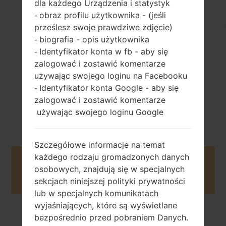
dla każdego Urządzenia i statystyk
obraz profilu użytkownika - (jeśli
89.6 gramów (3.14
-
wymienny Li-Ion
uncji)
prześlesz swoje prawdziwe zdjęcie)
1000 mAh
biografia - opis użytkownika
-
Identyfikator konta w fb - aby się
-
zalogować i zostawić komentarze
używając swojego loginu na Facebooku
Identyfikator konta Google - aby się
-
zalogować i zostawić komentarze
2008
Unknown
używając swojego loginu Google
Szczegółowe informacje na temat
każdego rodzaju gromadzonych danych
Buy accessories on Amazon
osobowych, znajdują się w specjalnych
sekcjach niniejszej polityki prywatności
lub w specjalnych komunikatach
wyjaśniających, które są wyświetlane
bezpośrednio przed pobraniem Danych.
Strona startowa
→
Seria
→
LG Vu
→
LGCU920P