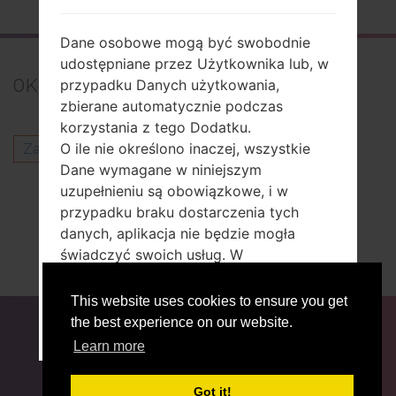
Dane osobowe mogą być swobodnie
udostępniane przez Użytkownika lub, w
0
Komentarze
przypadku Danych użytkowania,
zbierane automatycznie podczas
korzystania z tego Dodatku.
O ile nie określono inaczej, wszystkie
Zaloguj się
aby opublikować komentarz.
Dane wymagane w niniejszym
Inni modele z tej serii
uzupełnieniu są obowiązkowe, i w
przypadku braku dostarczenia tych
LG VuCU915
danych, aplikacja nie będzie mogła
LG VuCU920
świadczyć swoich usług. W
LG VuTU915
przypadkach, gdy w niniejszej aplikacji
wyraźnie wskazano, że niektóre Dane
This website uses cookies to ensure you get
DLA BLOGERÓW
AKTUALNOŚCI
PORÓWNAJ
nie są obowiązkowe, Użytkownicy mogą
the best experience on our website.
RECENZJE
WYJŚĆ STĄD
ŁĄCZNOŚĆ
PRYWATNOŚĆ
WARUNKI USŁUGI
nie przekazywać tych Danych bez
Learn more
konsekwencji dla dostępności lub
funkcjonowania Usługi.
Got it!