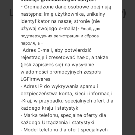
- Gromadzone dane osobowe obejmują
LG CU920P (LGCU920P)
następne: Imię użytkownika, unikalny
identyfikator na naszej stronie (nie
Z SERII LG VU
używaj swojego e-maila)
- Email, для
подтверждения регистрации и сброса
-
пароля, а
-Adres E-mail, aby potwierdzić
rejestrację i zresetować hasło, a także
(jeśli zapisałeś się) na wysyłanie
3.0 in (~43.2%
-
wiadomości promocyjnych zespołu
stosunek ekranu
-
LGFirmwares
do ciała)
Adres IP do wykrywania spamu i
-
240 x 400 pikseli
(~155 gęstość pikseli
bezpieczeństwa konta, sieci i informacji
na cal)
Kraj, w przypadku specjalnych ofert dla
-
każdego kraju i statystyk
Marka telefonu, specjalne oferty dla
-
każdego Urządzenia i statystyki
Model telefonu dla ofert specjalnych
-