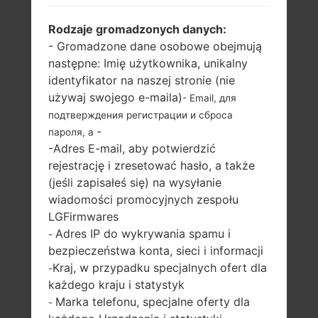
LG AS991 (LGAS991) Z
Rodzaje gromadzonych danych:
- Gromadzone dane osobowe obejmują
SERII LG G4
następne: Imię użytkownika, unikalny
identyfikator na naszej stronie (nie
używaj swojego e-maila)
- Email, для
подтверждения регистрации и сброса
-
пароля, а
-Adres E-mail, aby potwierdzić
5.5 in, 82.2 cm2
1.8 GHz,
rejestrację i zresetować hasło, a także
(~75.3% stosunek
Qualcomm
(jeśli zapisałeś się) na wysyłanie
ekranu do ciała)
MSM8992
wiadomości promocyjnych zespołu
Snapdragon 808
1440 x 2560 pikseli
LGFirmwares
16:9 ratio (~538
3GB
Adres IP do wykrywania spamu i
gęstość pikseli na
-
cal)
bezpieczeństwa konta, sieci i informacji
Kraj, w przypadku specjalnych ofert dla
-
każdego kraju i statystyk
Marka telefonu, specjalne oferty dla
-