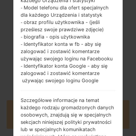
każdego Urządzenia i statystyki
Model telefonu dla ofert specjalnych
-
dla każdego Urządzenia i statystyk
155 gramów (5.47
wymienny Li-Ion
uncji)
obraz profilu użytkownika - (jeśli
-
3000 mAh
prześlesz swoje prawdziwe zdjęcie)
biografia - opis użytkownika
-
Identyfikator konta w fb - aby się
-
zalogować i zostawić komentarze
używając swojego loginu na Facebooku
Identyfikator konta Google - aby się
-
Kwiecień, 2015
Android 6.0.x
zalogować i zostawić komentarze
Marshmallow
używając swojego loginu Google
Szczegółowe informacje na temat
każdego rodzaju gromadzonych danych
Buy accessories on Amazon
osobowych, znajdują się w specjalnych
sekcjach niniejszej polityki prywatności
lub w specjalnych komunikatach