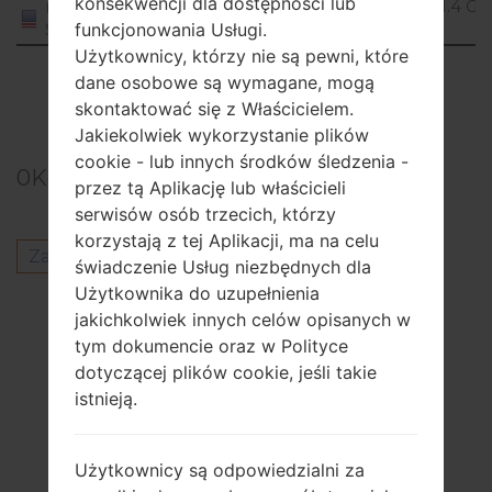
konsekwencji dla dostępności lub
1.4 Gi
United
Marshmallow
States
funkcjonowania Usługi.
Użytkownicy, którzy nie są pewni, które
Showing 1 to 1 of 1 entries
dane osobowe są wymagane, mogą
skontaktować się z Właścicielem.
Previous
1
Next
Jakiekolwiek wykorzystanie plików
cookie - lub innych środków śledzenia -
0
Komentarze
przez tą Aplikację lub właścicieli
serwisów osób trzecich, którzy
korzystają z tej Aplikacji, ma na celu
Zaloguj się
aby opublikować komentarz.
świadczenie Usług niezbędnych dla
Użytkownika do uzupełnienia
Inni modele z tej serii
jakichkolwiek innych celów opisanych w
tym dokumencie oraz w Polityce
LG G4AS811
dotyczącej plików cookie, jeśli takie
LG G4H810PR
istnieją.
LG G4H811LB
LG G4H811TN
LG G4H811VK
Użytkownicy są odpowiedzialni za
LG G4H815