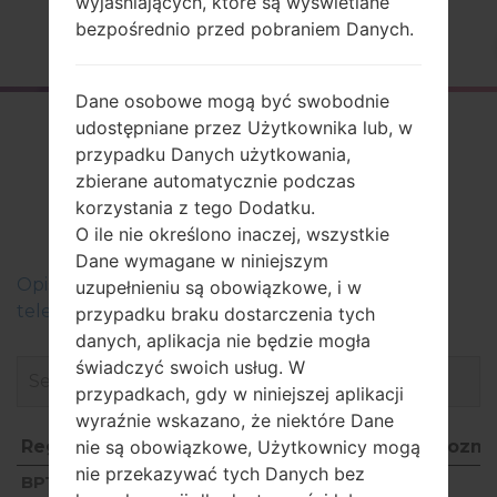
wyjaśniających, które są wyświetlane
bezpośrednio przed pobraniem Danych.
Strona startowa
→
Seria
→
LG G4
→
LGAS991
Dane osobowe mogą być swobodnie
Firmware
udostępniane przez Użytkownika lub, w
przypadku Danych użytkowania,
LGAS991(LGAS991)
zbierane automatycznie podczas
akaLG G4
korzystania z tego Dodatku.
O ile nie określono inaczej, wszystkie
Dane wymagane w niniejszym
Оpis regionów oprogramowania układowego dla
uzupełnieniu są obowiązkowe, i w
telefonów LG
przypadku braku dostarczenia tych
danych, aplikacja nie będzie mogła
świadczyć swoich usług. W
przypadkach, gdy w niniejszej aplikacji
wyraźnie wskazano, że niektóre Dane
Region
Nazwa pliku
OS
Rozmi
nie są obowiązkowe, Użytkownicy mogą
nie przekazywać tych Danych bez
Region
Nazwa pliku
OS
Rozm
BPT
AS99120a_14_0128.kdz
Android 6.0.x