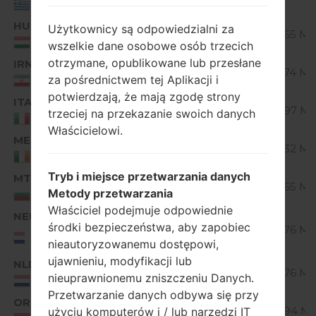
Greece
HUN
V10F_00.kdz
Użytkownicy są odpowiedzialni za
Unknown
22.65 Mi
Hungary
wszelkie dane osobowe osób trzecich
otrzymane, opublikowane lub przesłane
IRN
V10D_00.kdz
Unknown
23.74 Mi
za pośrednictwem tej Aplikacji i
IRAN
potwierdzają, że mają zgodę strony
ITA
V10G_00.kdz
Unknown
22.97 Mi
trzeciej na przekazanie swoich danych
Italy
Właścicielowi.
MET
V10C_00.kdz
Unknown
23.32 Mi
Ireland
Tryb i miejsce przetwarzania danych
MTB
V10F_00.kdz
Unknown
22.65 Mi
Metody przetwarzania
Bulgaria
Właściciel podejmuje odpowiednie
NEU
V10H_00.kdz
środki bezpieczeństwa, aby zapobiec
Unknown
22.76 Mi
NEU/NORTHERN
nieautoryzowanemu dostępowi,
EUROPE
ujawnieniu, modyfikacji lub
NLD
V10H_00.kdz
Unknown
22.76 Mi
nieuprawnionemu zniszczeniu Danych.
Netherlands
Przetwarzanie danych odbywa się przy
ORE
V10B_00.kdz
Unknown
22.94 Mi
użyciu komputerów i / lub narzędzi IT