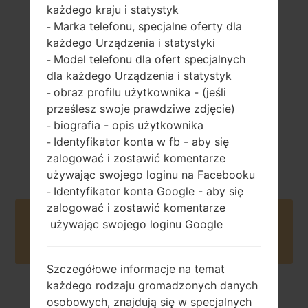
każdego kraju i statystyk
86 gramów (3.03
Marka telefonu, specjalne oferty dla
wymienny Li-Ion
-
uncji)
900 mAh
każdego Urządzenia i statystyki
Model telefonu dla ofert specjalnych
-
dla każdego Urządzenia i statystyk
obraz profilu użytkownika - (jeśli
-
prześlesz swoje prawdziwe zdjęcie)
biografia - opis użytkownika
-
Identyfikator konta w fb - aby się
-
Sierpień, 2010
Unknown
zalogować i zostawić komentarze
używając swojego loginu na Facebooku
Identyfikator konta Google - aby się
-
zalogować i zostawić komentarze
Buy accessories on Amazon
używając swojego loginu Google
Szczegółowe informacje na temat
każdego rodzaju gromadzonych danych
Strona startowa
→
Seria
→
LG Alicia
→
LGA133
osobowych, znajdują się w specjalnych