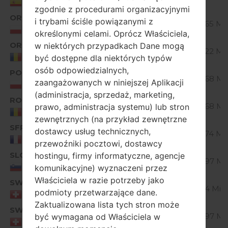
Spain
zgodnie z procedurami organizacyjnymi
ORP
V10E_00.kdz
i trybami ściśle powiązanymi z
Unknown
22.65 Mi
Poland
określonymi celami. Oprócz Właściciela,
ORR
V10A_00.kdz
w niektórych przypadkach Dane mogą
Unknown
22.22 Mi
Romania
być dostępne dla niektórych typów
osób odpowiedzialnych,
POL
V10C_00.kdz
Unknown
22.68 Mi
zaangażowanych w niniejszej Aplikacji
Poland
(administracja, sprzedaż, marketing,
ROM
V10C_00.kdz
Unknown
22.68 Mi
prawo, administracja systemu) lub stron
Romania
zewnętrznych (na przykład zewnętrzne
SFR
V10B_00.kdz
dostawcy usług technicznych,
Unknown
22.74 Mi
France
przewoźniki pocztowi, dostawcy
SLO
V10G_00.kdz
hostingu, firmy informatyczne, agencje
Unknown
22.97 Mi
Slovenia
komunikacyjne) wyznaczeni przez
Właściciela w razie potrzeby jako
SWC
V10B_00.kdz
Unknown
23.4 MiB
podmioty przetwarzające dane.
Switzerland
Zaktualizowana lista tych stron może
SWS
V10G_00.kdz
Unknown
22.97 Mi
być wymagana od Właściciela w
Switzerland