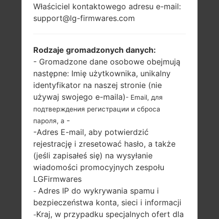
Właściciel kontaktowego adresu e-mail:
LG A133 (LGA133) Z
support@lg-firmwares.com
SERII LG ALICIA
Rodzaje gromadzonych danych:
- Gromadzone dane osobowe obejmują
następne: Imię użytkownika, unikalny
identyfikator na naszej stronie (nie
używaj swojego e-maila)
- Email, для
2.0 in (~28.7%
-
подтверждения регистрации и сброса
stosunek ekranu
-
пароля, а
-
do ciała)
-Adres E-mail, aby potwierdzić
176 x 220 pikseli
rejestrację i zresetować hasło, a także
(~141 gęstość pikseli
(jeśli zapisałeś się) na wysyłanie
na cal)
wiadomości promocyjnych zespołu
LGFirmwares
Adres IP do wykrywania spamu i
-
bezpieczeństwa konta, sieci i informacji
Kraj, w przypadku specjalnych ofert dla
-