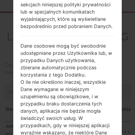
sekcjach niniejszej polityki prywatności
lub w specjalnych komunikatach
wyjaśniających, które są wyświetlane
Firmware
bezpośrednio przed pobraniem Danych.
LGA133(LGA133) akaLG
Alicia
Dane osobowe mogą być swobodnie
udostępniane przez Użytkownika lub, w
przypadku Danych użytkowania,
Оpis regionów oprogramowania układowego dla
zbierane automatycznie podczas
telefonów LG
korzystania z tego Dodatku.
O ile nie określono inaczej, wszystkie
Dane wymagane w niniejszym
uzupełnieniu są obowiązkowe, i w
przypadku braku dostarczenia tych
Region
Nazwa
OS
Rozmiar
danych, aplikacja nie będzie mogła
pliku
świadczyć swoich usług. W
Region
Nazwa
OS
Rozmia
przypadkach, gdy w niniejszej aplikacji
ARE
V10C_00.kdz
pliku
Unknown
23.74 Mi
wyraźnie wskazano, że niektóre Dane
United Arab