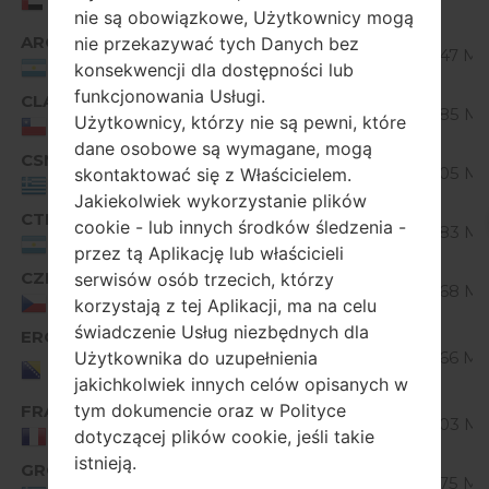
Emirates
nie są obowiązkowe, Użytkownicy mogą
ARG
V10C_00.kdz
nie przekazywać tych Danych bez
Unknown
22.47 Mi
Argentina
konsekwencji dla dostępności lub
funkcjonowania Usługi.
CLA
V10A_02.kdz
Unknown
22.85 Mi
Użytkownicy, którzy nie są pewni, które
Chile
dane osobowe są wymagane, mogą
CSM
V10B_00.kdz
Unknown
23.05 Mi
skontaktować się z Właścicielem.
Greece
Jakiekolwiek wykorzystanie plików
CTI
V10B_00.kdz
cookie - lub innych środków śledzenia -
Unknown
22.83 Mi
Argentina
przez tą Aplikację lub właścicieli
CZE
V10C_00.kdz
serwisów osób trzecich, którzy
Unknown
22.68 Mi
Czech Republic
korzystają z tej Aplikacji, ma na celu
świadczenie Usług niezbędnych dla
ERO
V10G_00.kdz
Unknown
22.66 Mi
Użytkownika do uzupełnienia
Bosnia and
Herzegovina
jakichkolwiek innych celów opisanych w
tym dokumencie oraz w Polityce
FRA
V10A_00.kdz
Unknown
23.03 Mi
dotyczącej plików cookie, jeśli takie
France
istnieją.
GRC
V10A_00.kdz
Unknown
22.75 Mi