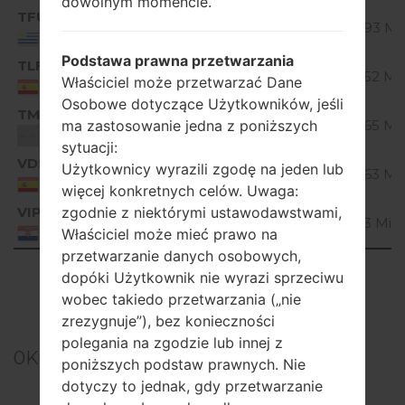
dowolnym momencie.
TFU
V10D_00.kdz
Unknown
22.93 Mi
Uruguay
Podstawa prawna przetwarzania
TLF
V10C_00.kdz
Unknown
23.52 Mi
Właściciel może przetwarzać Dane
Spain
Osobowe dotyczące Użytkowników, jeśli
TMM
V10F_00.kdz
Unknown
22.65 Mi
ma zastosowanie jedna z poniższych
Unknown
sytuacji:
VDS
V10A_00.kdz
Użytkownicy wyrazili zgodę na jeden lub
Unknown
22.63 Mi
Spain
więcej konkretnych celów. Uwaga:
VIP
zgodnie z niektórymi ustawodawstwami,
V10C_00.kdz
Unknown
22.3 MiB
Croatia
Właściciel może mieć prawo na
przetwarzanie danych osobowych,
Showing 1 to 30 of 30 entries
dopóki Użytkownik nie wyrazi sprzeciwu
wobec takiedo przetwarzania („nie
Previous
1
Next
zrezygnuje”), bez konieczności
polegania na zgodzie lub innej z
0
Komentarze
poniższych podstaw prawnych. Nie
dotyczy to jednak, gdy przetwarzanie