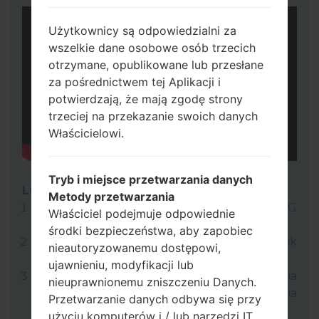
Użytkownicy są odpowiedzialni za
wszelkie dane osobowe osób trzecich
otrzymane, opublikowane lub przesłane
za pośrednictwem tej Aplikacji i
potwierdzają, że mają zgodę strony
trzeciej na przekazanie swoich danych
Właścicielowi.
Tryb i miejsce przetwarzania danych
LG UP
Metody przetwarzania
Pobierz na swój komputer:
LG UP 1.14
lub
LG
Właściciel podejmuje odpowiednie
UP 1.16
.
środki bezpieczeństwa, aby zapobiec
Następnie pobierz i rozpakuj plik
nieautoryzowanemu dostępowi,
oprogramowania z rozszerzeniem KDZ.
ujawnieniu, modyfikacji lub
LG używa formatu KDZ podczas publikowania
nieuprawnionemu zniszczeniu Danych.
oficjalnych wersji oprogramowania
Przetwarzanie danych odbywa się przy
układowego.
użyciu komputerów i / lub narzędzi IT