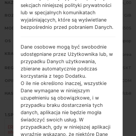
NAZWA PLIKU
F350S20b_00
sekcjach niniejszej polityki prywatności
lub w specjalnych komunikatach
ROZMIAR PLIKU
1.37 GiB
wyjaśniających, które są wyświetlane
bezpośrednio przed pobraniem Danych.
MODEL
LGF350S
OS
Android 5.0.x Lollipop
Dane osobowe mogą być swobodnie
KRAJ
udostępniane przez Użytkownika lub, w
Republic of Korea
przypadku Danych użytkowania,
REGION
SKT
zbierane automatycznie podczas
korzystania z tego Dodatku.
OPIS
SK TELECOM
O ile nie określono inaczej, wszystkie
Dane wymagane w niniejszym
HASH
0199db247cd2f736d2f1efd1a93afcb8
uzupełnieniu są obowiązkowe, i w
przypadku braku dostarczenia tych
danych, aplikacja nie będzie mogła
1.SPRAWDŹ RECAPTCHA
świadczyć swoich usług. W
przypadkach, gdy w niniejszej aplikacji
wyraźnie wskazano, że niektóre Dane