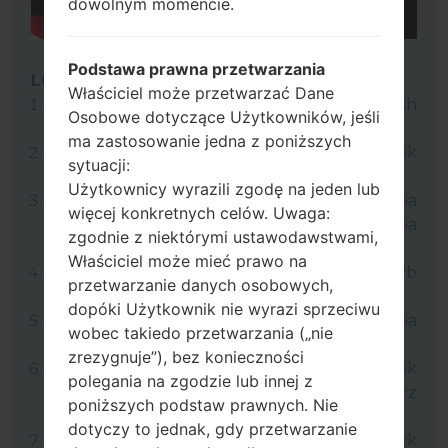
dowolnym momencie.
Podstawa prawna przetwarzania
LG Flash Tool 2014
Właściciel może przetwarzać Dane
Pobierz na swój komputer program
LG Flash
Osobowe dotyczące Użytkowników, jeśli
Tool 2014
.
ma zastosowanie jedna z poniższych
Następnie pobierz i rozpakuj plik
sytuacji:
oprogramowania z rozszerzeniem KDZ.
Użytkownicy wyrazili zgodę na jeden lub
LG używa formatu KDZ podczas publikowania
więcej konkretnych celów. Uwaga:
oficjalnych wersji oprogramowania
zgodnie z niektórymi ustawodawstwami,
układowego.
Właściciel może mieć prawo na
Teraz wyłącz urządzenie i wejdź w tryb
przetwarzanie danych osobowych,
pobierania.
dopóki Użytkownik nie wyrazi sprzeciwu
Naciśnij i przytrzymaj klawisz zwiększania
wobec takiedo przetwarzania („nie
głośności, a następnie podłącz kabel USB.
zrezygnuje”), bez konieczności
Otwórz LG Flash Tool 2014 i wybierz swój plik
polegania na zgodzie lub innej z
KDZ (tutaj możesz wybrać plik KDZ), wybierz
poniższych podstaw prawnych. Nie
typ „CDMA”, następnie kliknij „CSE Flash”.
dotyczy to jednak, gdy przetwarzanie
Następnie wybierz „Inny kraj” i język