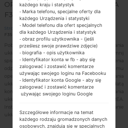
OPROGRAMOWANIE #684 DLA
każdego kraju i statystyk
Marka telefonu, specjalne oferty dla
-
F350S -LG G PRO 2 LTE-A
każdego Urządzenia i statystyki
Model telefonu dla ofert specjalnych
-
Strona startowa
→
LG G Pro 2 LTE-A
→
LGF350S
→
dla każdego Urządzenia i statystyk
F350S20b_00.kdz
obraz profilu użytkownika - (jeśli
-
Pobierz najnowszą wersję oprogramowania
prześlesz swoje prawdziwe zdjęcie)
biografia - opis użytkownika
układowego dla LG G Pro 2 LTE-A, ale nie zapomnij
-
Identyfikator konta w fb - aby się
-
sprawdzić czy numer modelu Twojego urządzenia
zalogować i zostawić komentarze
odpowiada wskazanemu F350S. Wersja systemu
używając swojego loginu na Facebooku
operacyjnego danego oprogramowania
Identyfikator konta Google - aby się
-
układowego to Android 5.0.x Lollipop, z datą
zalogować i zostawić komentarze
kompilacji 04.07.2016. Kod oprogramowania
używając swojego loginu Google
układowego to SKT z REPUBLIC OF KOREA.
Instrukcje, jak flashować oprogramowanie
Szczegółowe informacje na temat
układowe na telefonach LG
tutaj
każdego rodzaju gromadzonych danych
osobowych, znajdują się w specjalnych