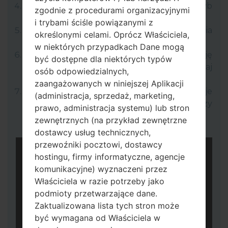
Teraz wyłącz urządzenie i wejdź w tryb
zgodnie z procedurami organizacyjnymi
pobierania.
i trybami ściśle powiązanymi z
Naciśnij i przytrzymaj klawisz zwiększania
określonymi celami. Oprócz Właściciela,
głośności, a następnie podłącz kabel USB.
w niektórych przypadkach Dane mogą
Otwórz LG UP, następnie wybierz pozycję
być dostępne dla niektórych typów
„Uaktualnij” i wybierz swój plik KDZ (tutaj
osób odpowiedzialnych,
możesz wybrać plik KDZ).
zaangażowanych w niniejszej Aplikacji
Na koniec kliknij przycisk „Start”. Twoje
(administracja, sprzedaż, marketing,
urządzenie uruchamia się ponownie i odłączy
prawo, administracja systemu) lub stron
się od komputera.
zewnętrznych (na przykład zewnętrzne
dostawcy usług technicznych,
przewoźniki pocztowi, dostawcy
hostingu, firmy informatyczne, agencje
komunikacyjne) wyznaczeni przez
Właściciela w razie potrzeby jako
podmioty przetwarzające dane.
Zaktualizowana lista tych stron może
być wymagana od Właściciela w