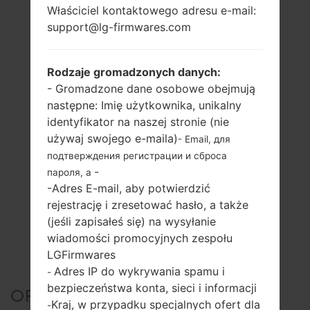
Właściciel kontaktowego adresu e-mail:
support@lg-firmwares.com
Rodzaje gromadzonych danych:
- Gromadzone dane osobowe obejmują
następne: Imię użytkownika, unikalny
identyfikator na naszej stronie (nie
używaj swojego e-maila)
- Email, для
подтверждения регистрации и сброса
-
пароля, а
-Adres E-mail, aby potwierdzić
rejestrację i zresetować hasło, a także
(jeśli zapisałeś się) na wysyłanie
wiadomości promocyjnych zespołu
LGFirmwares
Adres IP do wykrywania spamu i
-
bezpieczeństwa konta, sieci i informacji
OFICJALNE
Kraj, w przypadku specjalnych ofert dla
-