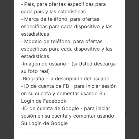
País, para ofertas especificas para
-
cada país y las estadísticas
Marca de teléfono, para ofertas
-
especificas para cada dispositivo y las
estadísticas
Modelo de teléfono, para ofertas
-
especificas para cada dispositivo y las
estadísticas
Imagen de usuario - (si Usted descarga
-
su foto real)
Biografía - la descripción del usuario
-
ID de cuenta de FB - para iniciar sesión
-
en su cuenta y comentar usando Su
Login de Facebook
Luego, mantenga presionados
(la tecla de
ID de cuenta de Google - para iniciar
-
Encendido y el botón de Inicio
) y
la tecla
sesión en su cuenta y comentar usando
de Bajar Volumen
durante diez segundos.
Su Login de Google
Suelte
las teclas cuando
aparezca
el
logotipo de LG
en la pantalla.