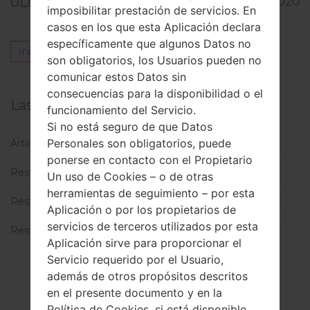
0
Los comentarios
3129
05.05.2020
imposibilitar prestación de servicios. En
casos en los que esta Aplicación declara
específicamente que algunos Datos no
Inicie la sesión
para dejar su comentario.
son obligatorios, los Usuarios pueden no
comunicar estos Datos sin
consecuencias para la disponibilidad o el
Las categorías
funcionamiento del Servicio.
Si no está seguro de que Datos
Personales son obligatorios, puede
Articulos utiles
(1)
ponerse en contacto con el Propietario
Restablecer datos de fábrica a través del código
(3)
Un uso de Cookies – o de otras
herramientas de seguimiento – por esta
Restablecer datos de fábrica a través del menú
(11)
Aplicación o por los propietarios de
servicios de terceros utilizados por esta
Restablecimiento Completo
(3)
Aplicación sirve para proporcionar el
Servicio requerido por el Usuario,
además de otros propósitos descritos
en el presente documento y en la
Política de Cookies, si está disponible.