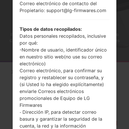
Correo electrónico de contacto del
Propietario: support@lg-firmwares.com
SIMILARES?
Tipos de datos recopilados:
Página principal
→
Artículos
→
Cómo hacer Reinicio
Datos personales recopilados, inclusive
Completo en LG Optimus, Vu, Lucid, G2, L60 y series
por qué:
similares?
-Nombre de usuario, identificador único
en nuestro sitio web(no use su correo
electrónico)
Correo electrónico, para confirmar su
Apague
el dispositivo
.
registro y restablecer su contraseña, y
(si Usted lo ha elegido explícitamente)
enviarle Correos electrónicos
promocionales de Equipo de LG
Firmwares
Dirección IP, para detectar correo
-
basura y garantizar la seguridad de la
cuenta, la red y la información