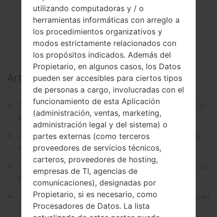
utilizando computadoras y / o
herramientas informáticas con arreglo a
los procedimientos organizativos y
modos estrictamente relacionados con
los propósitos indicados. Además del
Propietario, en algunos casos, los Datos
Artículos principales:
pueden ser accesibles para ciertos tipos
de personas a cargo, involucradas con el
funcionamiento de esta Aplicación
Cómo hacer Reinicio Completo en LG G3, G4, G5 , G7 y
(administración, ventas, marketing,
series similares?
administración legal y del sistema) o
partes externas (como terceros
¿Cómo restablecer datos de fábrica a través del código
proveedores de servicios técnicos,
en LG G3, G4, G5, G7 y seres similares?
carteros, proveedores de hosting,
Cómo rootear cualquier dispositivo Android de LG con un
empresas de TI, agencias de
solo clic?
comunicaciones), designadas por
Propietario, si es necesario, como
¿Cómo restablecer datos de fábrica a través del menú en
Procesadores de Datos. La lista
LG G3, G4, G5, G7 y seres similares?