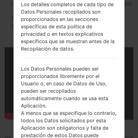
Después, presione
la tecla de Encendido
dos
Los detalles completos de cada tipo de
veces para confirmar el proceso.
Datos Personales recopilados son
Su teléfono ahora se reiniciará.
proporcionados en las secciones
¡Excelente! Como resultado de estas
específicas de esta política de
acciones, la memoria de su teléfono no
privacidad o en textos explicativos
puede ser restaurada.
específicos que se muestran antes de la
Recopilación de datos.
Los Datos Personales pueden ser
proporcionados libremente por el
Usuario o, en caso de Datos de Uso,
pueden ser recopilados
automáticamente cuando se usa esta
Aplicación.
A menos que se especifique lo contrario,
todos los Datos solicitados por esta
Aplicación son obligatorios y falta de
prestación de estos Datos puede