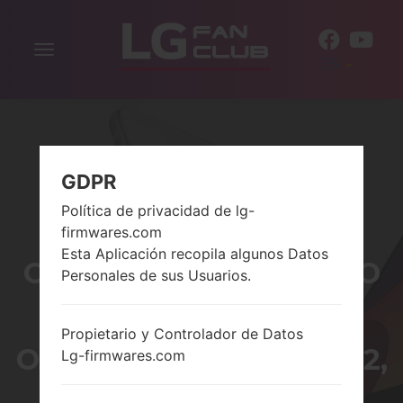
Alternar
ES
la
navegación
GDPR
Política de privacidad de lg-
firmwares.com
Esta Aplicación recopila algunos Datos
CÓMO HACER REINICIO
Personales de sus Usuarios.
COMPLETO EN LG
Propietario y Controlador de Datos
OPTIMUS, VU, LUCID, G2,
Lg-firmwares.com
L60 Y SERIES