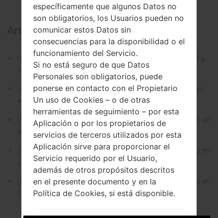
específicamente que algunos Datos no
son obligatorios, los Usuarios pueden no
Artículos principales:
comunicar estos Datos sin
consecuencias para la disponibilidad o el
funcionamiento del Servicio.
Cómo hacer Reinicio Completo en LG G3, G4, G5 , G7 y
Si no está seguro de que Datos
series similares?
Personales son obligatorios, puede
ponerse en contacto con el Propietario
¿Cómo restablecer datos de fábrica a través del código
Un uso de Cookies – o de otras
en LG G3, G4, G5, G7 y seres similares?
herramientas de seguimiento – por esta
Cómo rootear cualquier dispositivo Android de LG con un
Aplicación o por los propietarios de
solo clic?
servicios de terceros utilizados por esta
Aplicación sirve para proporcionar el
¿Cómo restablecer datos de fábrica a través del menú en
Servicio requerido por el Usuario,
LG G3, G4, G5, G7 y seres similares?
además de otros propósitos descritos
¿Cómo restablecer datos de fábrica a través del menú en
en el presente documento y en la
LG Optimus Chat , L20, L30 y seres similares?
Política de Cookies, si está disponible.