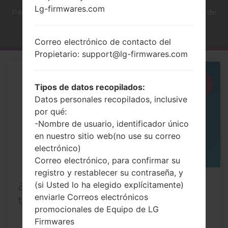
Lg-firmwares.com
Página principal
→
Las notícias
→
Restablecer datos de
fábrica a través del menú
Correo electrónico de contacto del
Propietario: support@lg-firmwares.com
22
Tipos de datos recopilados:
JUL
Datos personales recopilados, inclusive
por qué:
-Nombre de usuario, identificador único
en nuestro sitio web(no use su correo
electrónico)
Correo electrónico, para confirmar su
registro y restablecer su contraseña, y
¿Cómo restablecer datos de fábrica a
(si Usted lo ha elegido explícitamente)
enviarle Correos electrónicos
través del menú...
promocionales de Equipo de LG
Firmwares