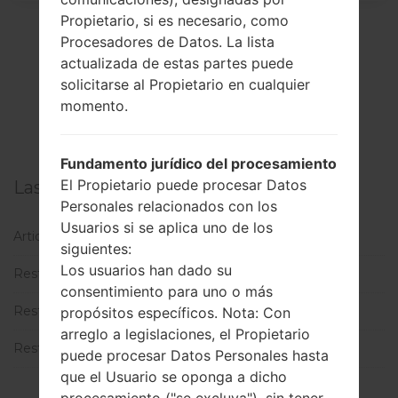
Propietario, si es necesario, como
Procesadores de Datos. La lista
actualizada de estas partes puede
solicitarse al Propietario en cualquier
1
2
>
momento.
Fundamento jurídico del procesamiento
El Propietario puede procesar Datos
Las categorías
Personales relacionados con los
Usuarios si se aplica uno de los
Articulos utiles
(1)
siguientes:
Los usuarios han dado su
Restablecer datos de fábrica a través del código
(3)
consentimiento para uno o más
Restablecer datos de fábrica a través del menú
(11)
propósitos específicos. Nota: Con
arreglo a legislaciones, el Propietario
Restablecimiento Completo
(3)
puede procesar Datos Personales hasta
que el Usuario se oponga a dicho