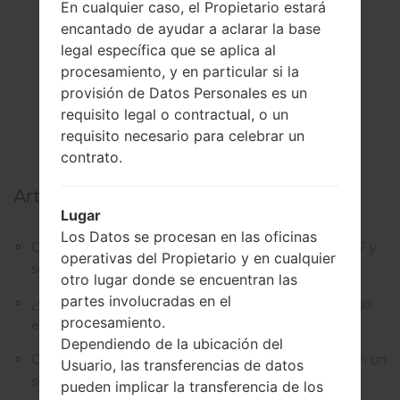
En cualquier caso, el Propietario estará
encantado de ayudar a aclarar la base
legal específica que se aplica al
procesamiento, y en particular si la
provisión de Datos Personales es un
requisito legal o contractual, o un
requisito necesario para celebrar un
contrato.
Artículos principales:
Lugar
Los Datos se procesan en las oficinas
Cómo hacer Reinicio Completo en LG G3, G4, G5 , G7 y
operativas del Propietario y en cualquier
series similares?
otro lugar donde se encuentran las
partes involucradas en el
¿Cómo restablecer datos de fábrica a través del código
procesamiento.
en LG G3, G4, G5, G7 y seres similares?
Dependiendo de la ubicación del
Cómo rootear cualquier dispositivo Android de LG con un
Usuario, las transferencias de datos
solo clic?
pueden implicar la transferencia de los