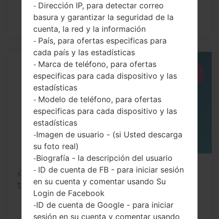
Dirección IP, para detectar correo
-
basura y garantizar la seguridad de la
cuenta, la red y la información
País, para ofertas especificas para
-
cada país y las estadísticas
Marca de teléfono, para ofertas
-
21
especificas para cada dispositivo y las
JUL
estadísticas
Modelo de teléfono, para ofertas
-
especificas para cada dispositivo y las
estadísticas
Imagen de usuario - (si Usted descarga
-
su foto real)
Biografía - la descripción del usuario
-
ID de cuenta de FB - para iniciar sesión
¿Cómo restablecer datos de fábrica a
-
en su cuenta y comentar usando Su
través del menú...
Login de Facebook
ID de cuenta de Google - para iniciar
-
sesión en su cuenta y comentar usando