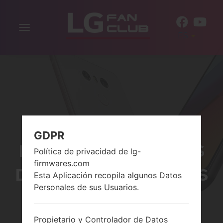
Alternar
ES
la
navegación
GDPR
RESTABLECER DATOS
Política de privacidad de lg-
firmwares.com
DE FÁBRICA A TRAVÉS
Esta Aplicación recopila algunos Datos
Personales de sus Usuarios.
DEL MENÚ
Propietario y Controlador de Datos