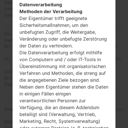
Betriebsgedächtnis
1GB
Datenverarbeitung
Interner Speicher
4GB
Methoden der Verarbeitung
Externer Speicher
microSD, zu 32 GB
Der Eigentümer trifft geeignete
(dedizierter Slot)
Sicherheitsmaßnahmen, um den
Netzwerk und Daten
unbefugten Zugriff, die Weitergabe,
Ein paar Plätze für SIM-
1 Mini SIM
Veränderung oder unbefugte Zerstörung
Karten
der Daten zu verhindern.
2G
GSM 850/900/1800/1900
Die Datenverarbeitung erfolgt mithilfe
MHz
3G
UMTS 850/1700/1900/2100
von Computern und / oder IT-Tools in
MHz
Übereinstimmung mit organisatorischen
(4G) LTE
LTE 800/1700/2100
Verfahren und Methoden, die streng auf
5G network
-
die angegebenen Ziele bezogen sind.
Daten
GPRS, EDGE, UMTS,
Neben dem Eigentümer stehen die Daten
HSDPA, HSUPA, HSPA+,
in einigen Fällen einigen
LTE
verantwortlichen Personen zur
Anzeige
Verfügung, die an diesem Addendum
Bildschirmgröße
4.0 in (~63.3% Bildschirm zu
beteiligt sind (Verwaltung, Vertrieb,
Körper Verhältnis)
Marketing, Recht, Systemverwaltung)
Bildschirmtyp
IPS LCD