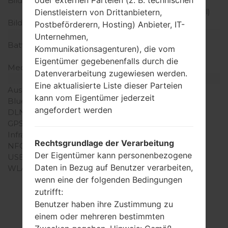
oder externen Parteien (z. B. technischen
Bildschirmerweiterung
480 x 800 Pixel (~233
Dichte der Pixel pro Zoll)
Dienstleistern von Drittanbietern,
Bildschirmfarben
16M Farben
Postbeförderern, Hosting) Anbieter, IT-
Batterie und Tastatur
Unternehmen,
Batteriekapazität
entfernbar Li-Ion 2460
Kommunikationsagenturen), die vom
mAh
Eigentümer gegebenenfalls durch die
Mechanische Tastatur
-
Datenverarbeitung zugewiesen werden.
Interfaces
Eine aktualisierte Liste dieser Parteien
Ausgabe für Audio
3.5mm jack
kann vom Eigentümer jederzeit
Bluetooth
Version 4.0, A2DP
angefordert werden
DLNA
Ja
GPS
A-GPS
Infrarotanschluss
Nein
Rechtsgrundlage der Verarbeitung
NFC
Ja
Der Eigentümer kann personenbezogene
USB
microUSB 2.0
Daten in Bezug auf Benutzer verarbeiten,
WLAN
Wi-Fi802.11b/g/n, Wi-Fi
Direct, hotspot
wenn eine der folgenden Bedingungen
zutrifft:
Benutzer haben ihre Zustimmung zu
einem oder mehreren bestimmten