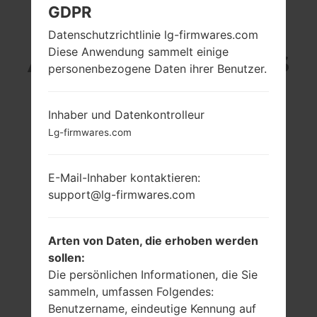
GDPR
LG P655K (LGP655K)
Datenschutzrichtlinie lg-firmwares.com
Diese Anwendung sammelt einige
AUS DER LG OPTIMUS
personenbezogene Daten ihrer Benutzer.
F3-SERIE
Inhaber und Datenkontrolleur
Lg-firmwares.com
E-Mail-Inhaber kontaktieren:
4.0 in (~63.3%
1.2 GHz
support@lg-firmwares.com
Bildschirm zu
KraitQualcomm
Körper Verhältnis)
MSM8930
Snapdragon 400
480 x 800 Pixel
Arten von Daten, die erhoben werden
(~233 Dichte der
1GB
sollen:
Pixel pro Zoll)
Die persönlichen Informationen, die Sie
sammeln, umfassen Folgendes:
Benutzername, eindeutige Kennung auf