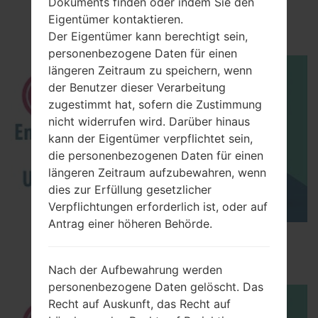
LGP655K(LGP655K)
Dokuments finden oder indem Sie den
Eigentümer kontaktieren.
akaLG Optimus F3
Der Eigentümer kann berechtigt sein,
personenbezogene Daten für einen
längeren Zeitraum zu speichern, wenn
der Benutzer dieser Verarbeitung
zugestimmt hat, sofern die Zustimmung
nicht widerrufen wird. Darüber hinaus
kann der Eigentümer verpflichtet sein,
die personenbezogenen Daten für einen
längeren Zeitraum aufzubewahren, wenn
dies zur Erfüllung gesetzlicher
Verpflichtungen erforderlich ist, oder auf
Antrag einer höheren Behörde.
How to Enable Developer Options & USB
Debugging on LG ?
Nach der Aufbewahrung werden
personenbezogene Daten gelöscht. Das
Recht auf Auskunft, das Recht auf