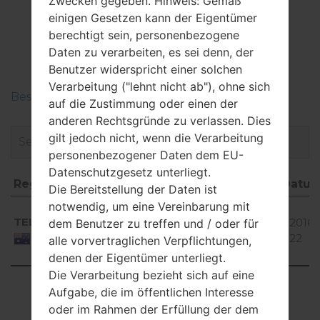
Zwecken gegeben. Hinweis: Gemäß
Firmware
einigen Gesetzen kann der Eigentümer
LGP655K(LGP655K)
berechtigt sein, personenbezogene
Daten zu verarbeiten, es sei denn, der
akaLG Optimus F3
Benutzer widerspricht einer solchen
Verarbeitung ("lehnt nicht ab"), ohne sich
Beschreiben Sie die Regionen der LG-Firmwaren
auf die Zustimmung oder einen der
anderen Rechtsgründe zu verlassen. Dies
gilt jedoch nicht, wenn die Verarbeitung
personenbezogener Daten dem EU-
Datenschutzgesetz unterliegt.
Region
Dateiname
OS
Größe
Datu
Die Bereitstellung der Daten ist
Region
Dateiname
OS
Größe
Dat
notwendig, um eine Vereinbarung mit
Android
TEL
P655K10C_00.kdz
4.1-4.3
737.79
2016-
dem Benutzer zu treffen und / oder für
Jelly
MiB
22
Australia
alle vorvertraglichen Verpflichtungen,
Bean
denen der Eigentümer unterliegt.
Die Verarbeitung bezieht sich auf eine
Showing 1 to 1 of 1 entries
Aufgabe, die im öffentlichen Interesse
oder im Rahmen der Erfüllung der dem
Previous
1
Next