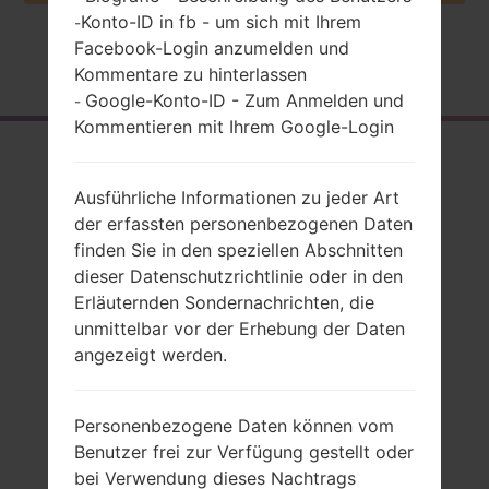
Konto-ID in fb - um sich mit Ihrem
-
Facebook-Login anzumelden und
Startseite
→
Serie
→
LG Optimus F3
→
LGP655K
Kommentare zu hinterlassen
Google-Konto-ID - Zum Anmelden und
-
Kommentieren mit Ihrem Google-Login
Rückblick
LGP655K(LGP655K)
Ausführliche Informationen zu jeder Art
der erfassten personenbezogenen Daten
akaLG Optimus F3
finden Sie in den speziellen Abschnitten
dieser Datenschutzrichtlinie oder in den
Erläuternden Sondernachrichten, die
unmittelbar vor der Erhebung der Daten
angezeigt werden.
Vergleiche
Personenbezogene Daten können vom
Benutzer frei zur Verfügung gestellt oder
bei Verwendung dieses Nachtrags