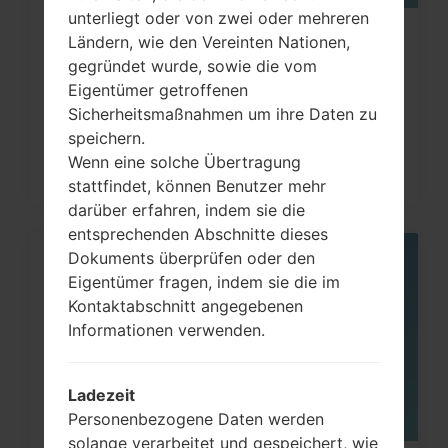
unterliegt oder von zwei oder mehreren
Wie kann man die
Ländern, wie den Vereinten Nationen,
gegründet wurde, sowie die vom
Werkseinstellungen durch Code
Eigentümer getroffenen
auf...
Sicherheitsmaßnahmen um ihre Daten zu
speichern.
Wenn eine solche Übertragung
stattfindet, können Benutzer mehr
darüber erfahren, indem sie die
entsprechenden Abschnitte dieses
Dokuments überprüfen oder den
06
Eigentümer fragen, indem sie die im
MAI
Kontaktabschnitt angegebenen
Informationen verwenden.
Ladezeit
Personenbezogene Daten werden
solange verarbeitet und gespeichert, wie