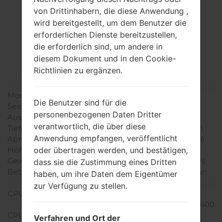
von Drittinhabern, die diese Anwendung ,
Spezifikation
wird bereitgestellt, um dem Benutzer die
erforderlichen Dienste bereitzustellen,
LGP655K(LGP655K)
die erforderlich sind, um andere in
akaLG Optimus F3
diesem Dokument und in den Cookie-
Richtlinien zu ergänzen.
Modell und seine Eigenschaften
Modell
LGP655K
Die Benutzer sind für die
Serie
LG Optimus F3
personenbezogenen Daten Dritter
Ausgabe
Jun, 2013
verantwortlich, die über diese
Tiefe
10.1 millimeter (0.40 Zoll)
Anwendung empfangen, veröffentlicht
Abmessungen (Breite /
116.1 x 62 (4.57 x 2.44 Zoll)
Höhe)
oder übertragen werden, und bestätigen,
Gewicht
113.4 gramm (3.99 unzen)
dass sie die Zustimmung eines Dritten
Betriebssystem
Android 4.1-4.3 Jelly Bean
haben, um ihre Daten dem Eigentümer
Ausrüstung
zur Verfügung zu stellen.
CPU
1.2 GHz KraitQualcomm
MSM8930 Snapdragon 400
CPU-Kerne
Dual-core
Verfahren und Ort der