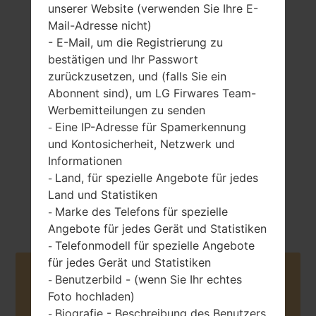
unserer Website (verwenden Sie Ihre E-
Mail-Adresse nicht)
- E-Mail, um die Registrierung zu
113.4 gramm (3.99
bestätigen und Ihr Passwort
entfernbar Li-Ion
unzen)
2460 mAh
zurückzusetzen, und (falls Sie ein
Abonnent sind), um LG Firwares Team-
Werbemitteilungen zu senden
Eine IP-Adresse für Spamerkennung
-
und Kontosicherheit, Netzwerk und
Informationen
Land, für spezielle Angebote für jedes
-
Jun, 2013
Android 4.1-4.3
Land und Statistiken
Jelly Bean
Marke des Telefons für spezielle
-
Angebote für jedes Gerät und Statistiken
Telefonmodell für spezielle Angebote
-
für jedes Gerät und Statistiken
Buy accessories on Amazon
Benutzerbild - (wenn Sie Ihr echtes
-
Foto hochladen)
Biografie - Beschreibung des Benutzers
-