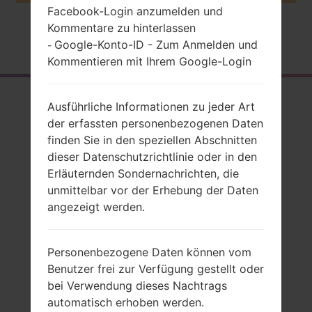
Facebook-Login anzumelden und
Kommentare zu hinterlassen
Startseite
→
Serie
→
LG Optimus F3
→
LGMS659
Google-Konto-ID - Zum Anmelden und
-
Kommentieren mit Ihrem Google-Login
Rückblick
Ausführliche Informationen zu jeder Art
LGMS659(LGMS659)
der erfassten personenbezogenen Daten
finden Sie in den speziellen Abschnitten
akaLG Optimus F3
dieser Datenschutzrichtlinie oder in den
Erläuternden Sondernachrichten, die
unmittelbar vor der Erhebung der Daten
angezeigt werden.
Vergleiche
Personenbezogene Daten können vom
Benutzer frei zur Verfügung gestellt oder
bei Verwendung dieses Nachtrags
automatisch erhoben werden.