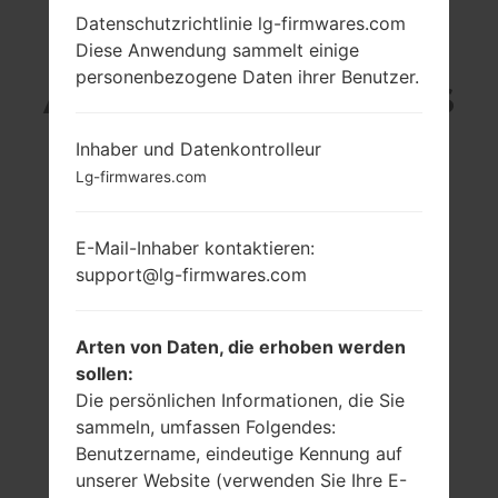
Datenschutzrichtlinie lg-firmwares.com
LG MS659 (LGMS659)
Diese Anwendung sammelt einige
personenbezogene Daten ihrer Benutzer.
AUS DER LG OPTIMUS
F3-SERIE
Inhaber und Datenkontrolleur
Lg-firmwares.com
E-Mail-Inhaber kontaktieren:
support@lg-firmwares.com
4.0 in (~63.3%
1.2 GHz Krait
Bildschirm zu
Qualcomm
Arten von Daten, die erhoben werden
Körper Verhältnis)
MSM8930
Snapdragon 400
sollen:
480 x 800 Pixel
(~233 Dichte der
1GB
Die persönlichen Informationen, die Sie
Pixel pro Zoll)
sammeln, umfassen Folgendes:
Benutzername, eindeutige Kennung auf
unserer Website (verwenden Sie Ihre E-