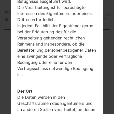
Bean
Befugnisse ausgeführt wird.
Die Verarbeitung ist für berechtigte
Android
MTP
Interessen des Eigentümers oder eines
MS65910c_00.kdz
4.1-4.3
664.12
2016-0
United
Dritten erforderlich.
Jelly
MiB
03
States
Bean
In jedem Fall hilft der Eigentümer gerne
bei der Erläuterung des für die
Showing 1 to 3 of 3 entries
Verarbeitung geltenden rechtlichen
Rahmens und insbesondere, ob die
Previous
1
Next
Bereitstellung personenbezogener Daten
eine zwingende oder vertragliche
Bedingung oder eine für den
Vertragsschluss notwendige Bedingung
Artikel
ist.
LGMS659(LGMS659)
Der Ort
akaLG Optimus F3
Die Daten werden in den
Geschäftsräumen des Eigentümers und
an anderen Stellen verarbeitet, an denen