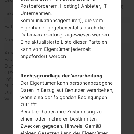
Bildschirmerweiterung
480 x 800 Pixel (~233
Postbeförderern, Hosting) Anbieter, IT-
Dichte der Pixel pro Zoll)
Unternehmen,
Bildschirmfarben
16M Farben
Batterie und Tastatur
Kommunikationsagenturen), die vom
Batteriekapazität
entfernbar Li-Ion 2460
Eigentümer gegebenenfalls durch die
mAh
Datenverarbeitung zugewiesen werden.
Mechanische Tastatur
-
Eine aktualisierte Liste dieser Parteien
Interfaces
kann vom Eigentümer jederzeit
Ausgabe für Audio
3.5mm jack
angefordert werden
Bluetooth
Version 4.0, A2DP
DLNA
Ja
GPS
A-GPS
Rechtsgrundlage der Verarbeitung
Infrarotanschluss
Nein
Der Eigentümer kann personenbezogene
NFC
Ja
Daten in Bezug auf Benutzer verarbeiten,
USB
microUSB 2.0
wenn eine der folgenden Bedingungen
WLAN
Wi-Fi802.11b/g/n, Wi-Fi
zutrifft:
Direct, hotspot
Benutzer haben ihre Zustimmung zu
einem oder mehreren bestimmten
Zwecken gegeben. Hinweis: Gemäß
einigen Gesetzen kann der Eigentümer