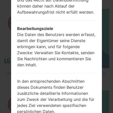
und das Recht auf Datenübermittlung
können daher nach Ablauf der
Aufbewahrungsfrist nicht erfüllt werden.
Bearbeitungsziele
Die Daten des Benutzers werden erfasst,
damit der Eigentümer seine Dienste
erbringen kann, und für folgende
Zwecke: Verwalten Sie Kontakte, senden
Sie Nachrichten und kommentieren Sie
den Inhalt.
How to Flash Stock Firmware on LG Smartphone
using LG Flash Tool 2014?
In den entsprechenden Abschnitten
dieses Dokuments finden Benutzer
zusätzliche detaillierte Informationen
zum Zweck der Verarbeitung und die für
jedes Ziel verwendeten spezifischen
persönlichen Daten.