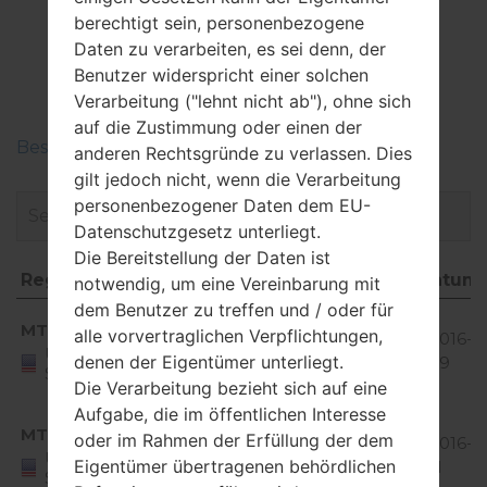
Firmware
berechtigt sein, personenbezogene
LGMS659(LGMS659)
Daten zu verarbeiten, es sei denn, der
Benutzer widerspricht einer solchen
akaLG Optimus F3
Verarbeitung ("lehnt nicht ab"), ohne sich
auf die Zustimmung oder einen der
Beschreiben Sie die Regionen der LG-Firmwaren
anderen Rechtsgründe zu verlassen. Dies
gilt jedoch nicht, wenn die Verarbeitung
personenbezogener Daten dem EU-
Datenschutzgesetz unterliegt.
Die Bereitstellung der Daten ist
Region
Dateiname
OS
Größe
Datum
notwendig, um eine Vereinbarung mit
dem Benutzer zu treffen und / oder für
Region
Dateiname
OS
Größe
Datu
Android
MTK
alle vorvertraglichen Verpflichtungen,
MS65910c_00.kdz
4.1-4.3
664.12
2016-0
United
denen der Eigentümer unterliegt.
Jelly
MiB
29
States
Bean
Die Verarbeitung bezieht sich auf eine
Aufgabe, die im öffentlichen Interesse
Android
MTK
oder im Rahmen der Erfüllung der dem
MS65910b_02.kdz
4.1-4.3
638.6
2016-11
United
Eigentümer übertragenen behördlichen
Jelly
MiB
11
States