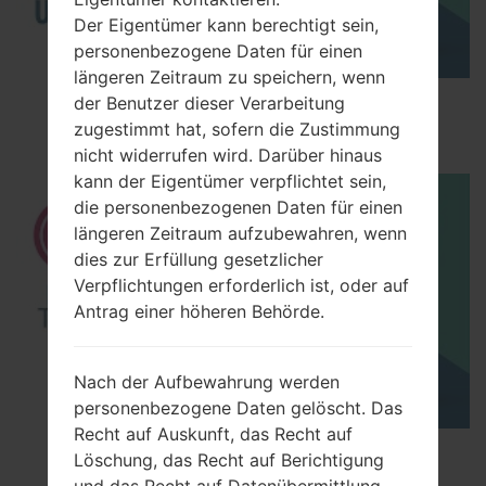
Der Eigentümer kann berechtigt sein,
personenbezogene Daten für einen
längeren Zeitraum zu speichern, wenn
How to Enable Developer Options & USB
der Benutzer dieser Verarbeitung
Debugging on LG ?
zugestimmt hat, sofern die Zustimmung
nicht widerrufen wird. Darüber hinaus
kann der Eigentümer verpflichtet sein,
die personenbezogenen Daten für einen
längeren Zeitraum aufzubewahren, wenn
dies zur Erfüllung gesetzlicher
Verpflichtungen erforderlich ist, oder auf
Antrag einer höheren Behörde.
Nach der Aufbewahrung werden
personenbezogene Daten gelöscht. Das
Recht auf Auskunft, das Recht auf
How to Factory Reset through menu on LG
Löschung, das Recht auf Berichtigung
Optimus Vu 2 F200S?