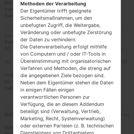
Betriebsgedächtnis
1GB
Methoden der Verarbeitung
Interner Speicher
4GB
Der Eigentümer trifft geeignete
Externer Speicher
microSD, zu 32 GB
Sicherheitsmaßnahmen, um den
(dedizierter Slot)
unbefugten Zugriff, die Weitergabe,
Netzwerk und Daten
Veränderung oder unbefugte Zerstörung
Ein paar Plätze für SIM-
1 Mini SIM
der Daten zu verhindern.
Karten
Die Datenverarbeitung erfolgt mithilfe
2G
GSM 850/900/1800/1900
von Computern und / oder IT-Tools in
MHz
Übereinstimmung mit organisatorischen
3G
UMTS 850/1700/1900/2100
Verfahren und Methoden, die streng auf
MHz
(4G) LTE
LTE 800/1700/2100
die angegebenen Ziele bezogen sind.
5G network
-
Neben dem Eigentümer stehen die Daten
Daten
GPRS, EDGE, UMTS,
in einigen Fällen einigen
HSDPA, HSUPA, HSPA+,
verantwortlichen Personen zur
LTE
Verfügung, die an diesem Addendum
Anzeige
beteiligt sind (Verwaltung, Vertrieb,
Bildschirmgröße
4.0 in (~63.3% Bildschirm zu
Marketing, Recht, Systemverwaltung)
Körper Verhältnis)
oder externen Parteien (z. B. technischen
Bildschirmtyp
IPS LCD
Dienstleistern von Drittanbietern,