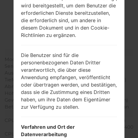
wird bereitgestellt, um dem Benutzer die
Spezifikation
erforderlichen Dienste bereitzustellen,
die erforderlich sind, um andere in
LGMS659(LGMS659)
diesem Dokument und in den Cookie-
akaLG Optimus F3
Richtlinien zu ergänzen.
Modell und seine Eigenschaften
Die Benutzer sind für die
Modell
LGMS659
personenbezogenen Daten Dritter
Serie
LG Optimus F3
verantwortlich, die über diese
Ausgabe
Jun, 2013
Anwendung empfangen, veröffentlicht
Tiefe
10.1 millimeter (0.40 Zoll)
oder übertragen werden, und bestätigen,
Abmessungen (Breite /
116.1 x 62 (4.57 x 2.44)
dass sie die Zustimmung eines Dritten
Höhe)
haben, um ihre Daten dem Eigentümer
Gewicht
113.4 gramm (3.99 unzen)
Betriebssystem
Android 4.1-4.3 Jelly Bean
zur Verfügung zu stellen.
Ausrüstung
CPU
1.2 GHz Krait Qualcomm
Verfahren und Ort der
MSM8930 Snapdragon 400
CPU-Kerne
Dual-core
Datenverarbeitung