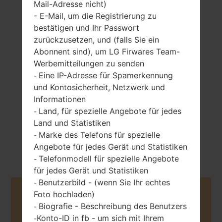
Mail-Adresse nicht)
- E-Mail, um die Registrierung zu
bestätigen und Ihr Passwort
113.4 gramm (3.99
zurückzusetzen, und (falls Sie ein
entfernbar Li-Ion
unzen)
Abonnent sind), um LG Firwares Team-
2460 mAh
Werbemitteilungen zu senden
Eine IP-Adresse für Spamerkennung
-
und Kontosicherheit, Netzwerk und
Informationen
Land, für spezielle Angebote für jedes
-
Land und Statistiken
Jun, 2013
Android 4.1-4.3
Marke des Telefons für spezielle
-
Jelly Bean
Angebote für jedes Gerät und Statistiken
Telefonmodell für spezielle Angebote
-
für jedes Gerät und Statistiken
Benutzerbild - (wenn Sie Ihr echtes
-
Buy accessories on Amazon
Foto hochladen)
Biografie - Beschreibung des Benutzers
-
Konto-ID in fb - um sich mit Ihrem
-