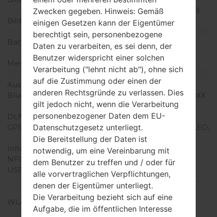
Dichte der Pixel pro Zoll)
Zwecken gegeben. Hinweis: Gemäß
Bildschirmfarben
16M Farben
einigen Gesetzen kann der Eigentümer
Batterie und Tastatur
berechtigt sein, personenbezogene
Batteriekapazität
nicht entfernbar Li-Po
Daten zu verarbeiten, es sei denn, der
4000 mAh
Benutzer widerspricht einer solchen
Mechanische Tastatur
-
Verarbeitung ("lehnt nicht ab"), ohne sich
Interfaces
auf die Zustimmung oder einen der
Ausgabe für Audio
3.5mm jack
anderen Rechtsgründe zu verlassen. Dies
Bluetooth
Version 5.0, A2DP, LE, aptX
gilt jedoch nicht, wenn die Verarbeitung
HD
personenbezogener Daten dem EU-
DLNA
-
GPS
A-GPS, GLONASS, GALILEO,
Datenschutzgesetz unterliegt.
BDS
Die Bereitstellung der Daten ist
Infrarotanschluss
-
notwendig, um eine Vereinbarung mit
NFC
Ja
dem Benutzer zu treffen und / oder für
USB
3.1, Type-C 1.0
alle vorvertraglichen Verpflichtungen,
Wendestecker, USB On-
denen der Eigentümer unterliegt.
The-Go
Die Verarbeitung bezieht sich auf eine
WLAN
Wi-Fi 802.11 a/b/g/n/ac,
Aufgabe, die im öffentlichen Interesse
dual-band, Wi-Fi Direct,