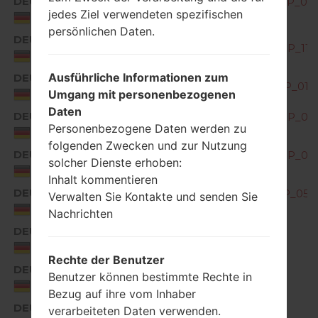
DEU
G850EMW20c_00_OPEN_EU_DS_OP_091
jedes Ziel verwendeten spezifischen
Germany
persönlichen Daten.
DEU
G850EMW20d_00_OPEN_EU_DS_OP_1111
Germany
Ausführliche Informationen zum
DEU
G850EMW20f_00_OPEN_EU_DS_OP_0121
Umgang mit personenbezogenen
Germany
Daten
DEU
G850EMW20g_00_OPEN_EU_DS_OP_021
Personenbezogene Daten werden zu
Germany
folgenden Zwecken und zur Nutzung
DEU
G850EMW20h_00_OPEN_EU_DS_OP_032
solcher Dienste erhoben:
Germany
Inhalt kommentieren
DEU
G850EMW20j_00_OPEN_EU_DS_OP_0505
Verwalten Sie Kontakte und senden Sie
Germany
Nachrichten
DEU
G850EMW30a_00_0716.kdz
Germany
Rechte der Benutzer
DEU
Benutzer können bestimmte Rechte in
G850EMW30c_00_0908.kdz
Germany
Bezug auf ihre vom Inhaber
DEU
verarbeiteten Daten verwenden.
G850EMW30e_00_1103.kdz