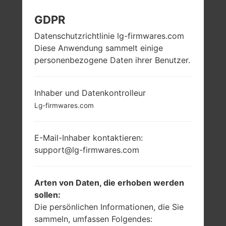
LG G850EMW
GDPR
Datenschutzrichtlinie lg-firmwares.com
(LMG850EMW) AUS
Diese Anwendung sammelt einige
personenbezogene Daten ihrer Benutzer.
DER LG G8X THINQ-
SERIE
Inhaber und Datenkontrolleur
Lg-firmwares.com
E-Mail-Inhaber kontaktieren:
support@lg-firmwares.com
6.4 Zoll (~83.3%
1x2.84 GHz Kryo
Bildschirm zu
485 & 3x2.42 GHz
Körper Verhältnis)
Kryo 485 & 4x1.78
Arten von Daten, die erhoben werden
GHz Kryo 485
1080 x 2340 Pixel
sollen:
Qualcomm
(~403 Dichte der
Die persönlichen Informationen, die Sie
SM8150
Pixel pro Zoll)
sammeln, umfassen Folgendes:
Snapdragon 855