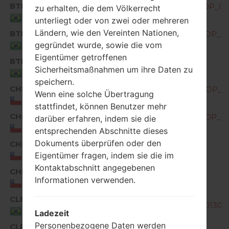
BTM
G850EMW20a_01_OPEN_SCA_DS_OP_030
zu erhalten, die dem Völkerrecht
Brazil
unterliegt oder von zwei oder mehreren
Ländern, wie den Vereinten Nationen,
BTM
G850EMW30a_00_OPEN_SCA_DS_OP_08
gegründet wurde, sowie die vom
Brazil
Eigentümer getroffenen
BTM
G850EMW40a_00_0630.kdz
Sicherheitsmaßnahmen um ihre Daten zu
Brazil
speichern.
CHL
G850EMW20b_00_OPEN_SCA_DS_OP_121
Wenn eine solche Übertragung
Chile
stattfindet, können Benutzer mehr
CHL
G850EMW30a_00_OPEN_SCA_DS_OP_08
darüber erfahren, indem sie die
Chile
entsprechenden Abschnitte dieses
Dokuments überprüfen oder den
CHL
G850EMW40a_00_0630.kdz
Eigentümer fragen, indem sie die im
Chile
Kontaktabschnitt angegebenen
CHL
G850EMW40a_01_0120.kdz
Informationen verwenden.
Chile
CLR
G850EMW10a_01_CLR_BR_DS_OP_0130.
Brazil
Ladezeit
Personenbezogene Daten werden
CLR