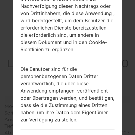
Nachverfolgung diesen Nachtrags oder
von Drittinhabern, die diese Anwendung ,
wird bereitgestellt, um dem Benutzer die
erforderlichen Dienste bereitzustellen,
die erforderlich sind, um andere in
diesem Dokument und in den Cookie-
Spezifikation
Richtlinien zu ergänzen.
LGG850EMW(LMG850
Die Benutzer sind für die
EMW) akaLG G8X
personenbezogenen Daten Dritter
ThinQ
verantwortlich, die über diese
Anwendung empfangen, veröffentlicht
oder übertragen werden, und bestätigen,
Modell und seine Eigenschaften
dass sie die Zustimmung eines Dritten
Modell
LGG850EMW
haben, um ihre Daten dem Eigentümer
Serie
LG G8X ThinQ
Ausgabe
September, 2019
zur Verfügung zu stellen.
Tiefe
8.4 millimeter (0.33 Zoll)
Abmessungen (Breite /
159.3 x 75.8 millimeter (6.27