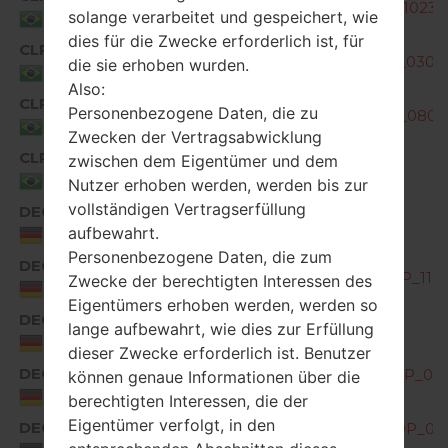
G850EMW20a_01_CLR_BR_DS_OP_1023.
solange verarbeitet und gespeichert, wie
Brazil
dies für die Zwecke erforderlich ist, für
CLR
G850EMW20a_02_CLR_BR_DS_OP_0304
die sie erhoben wurden.
Brazil
Also:
CLR
Personenbezogene Daten, die zu
G850EMW30a_00_CLR_BR_DS_OP_0806
Brazil
Zwecken der Vertragsabwicklung
CLR
zwischen dem Eigentümer und dem
G850EMW40a_00_0630.kdz
Brazil
Nutzer erhoben werden, werden bis zur
vollständigen Vertragserfüllung
DEC
G850EMW10d_00_0131.kdz
aufbewahrt.
Germany
Personenbezogene Daten, die zum
DEC
G850EMW10c_00_OPEN_EU_DS_OP_1122
Zwecke der berechtigten Interessen des
Germany
Eigentümers erhoben werden, werden so
DEC
lange aufbewahrt, wie dies zur Erfüllung
G850EMW10e_00_0313.kdz
Germany
dieser Zwecke erforderlich ist. Benutzer
DEC
G850EMW20a_00_OPEN_EU_DS_OP_052
können genaue Informationen über die
Germany
berechtigten Interessen, die der
Eigentümer verfolgt, in den
DEC
G850EMW20b_00_OPEN_EU_DS_OP_072