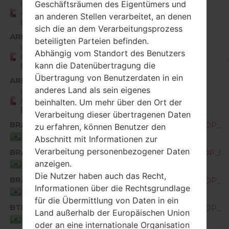
United
Geschäftsräumen des Eigentümers und
G850EMW10b_00_0416.kdz
Arab
an anderen Stellen verarbeitet, an denen
Emirates
sich die an dem Verarbeitungsprozess
ARE
beteiligten Parteien befinden.
United
G850EMW20b_00_0813.kdz
Abhängig vom Standort des Benutzers
Arab
kann die Datenübertragung die
Emirates
Übertragung von Benutzerdaten in ein
ARE
anderes Land als sein eigenes
United
G850EMW20c_00_0320.kdz
Arab
beinhalten. Um mehr über den Ort der
Emirates
Verarbeitung dieser übertragenen Daten
BRA
G850EMW20a_00_OPEN_SCA_DS_OP_10
zu erfahren, können Benutzer den
Brazil
Abschnitt mit Informationen zur
Verarbeitung personenbezogener Daten
BRA
G850EMW20a_01_OPEN_SCA_DS_OP_030
anzeigen.
Brazil
Die Nutzer haben auch das Recht,
BRA
G850EMW30a_00_OPEN_SCA_DS_OP_08
Informationen über die Rechtsgrundlage
Brazil
für die Übermittlung von Daten in ein
BTM
G850EMW20a_00_OPEN_SCA_DS_OP_10
Land außerhalb der Europäischen Union
Brazil
oder an eine internationale Organisation