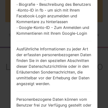
Biografie - Beschreibung des Benutzers
-
Buy accessories on Amazon
Konto-ID in fb - um sich mit Ihrem
-
Facebook-Login anzumelden und
Kommentare zu hinterlassen
Google-Konto-ID - Zum Anmelden und
-
Kommentieren mit Ihrem Google-Login
Startseite
→
Serie
→
LG G8X ThinQ
→
LGG850EMW
Ausführliche Informationen zu jeder Art
der erfassten personenbezogenen Daten
Rückblick
finden Sie in den speziellen Abschnitten
LGG850EMW(LMG850
dieser Datenschutzrichtlinie oder in den
Erläuternden Sondernachrichten, die
EMW) akaLG G8X
unmittelbar vor der Erhebung der Daten
ThinQ
angezeigt werden.
Personenbezogene Daten können vom
Benutzer frei zur Verfügung gestellt oder