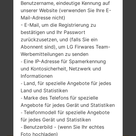
Benutzername, eindeutige Kennung auf
6GB
unserer Website (verwenden Sie Ihre E-
Mail-Adresse nicht)
- E-Mail, um die Registrierung zu
bestätigen und Ihr Passwort
zurückzusetzen, und (falls Sie ein
Abonnent sind), um LG Firwares Team-
192 gramm (6.77
nicht entfernbar
Werbemitteilungen zu senden
unzen)
Li-Po 4000 mAh
Eine IP-Adresse für Spamerkennung
-
und Kontosicherheit, Netzwerk und
Informationen
Land, für spezielle Angebote für jedes
-
Land und Statistiken
Marke des Telefons für spezielle
-
September, 2019
Angebote für jedes Gerät und Statistiken
Android 12 Snow
Telefonmodell für spezielle Angebote
-
Cone
für jedes Gerät und Statistiken
Benutzerbild - (wenn Sie Ihr echtes
-
Foto hochladen)