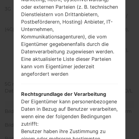
1900
oder externen Parteien (z. B. technischen
3G
HSDPA 850 / 900 /
Dienstleistern von Drittanbietern,
1700(AWS) / 1900 / 2100 /
Postbeförderern, Hosting) Anbieter, IT-
CDMA2000 1xEV-DO
Unternehmen,
(4G) LTE
LTE band 1(2100), 2(1900),
3(1800), 4(1700/2100),
Kommunikationsagenturen), die vom
5(850), 7(2600), 12(700),
Eigentümer gegebenenfalls durch die
14(700), 20(800), 29(700),
Datenverarbeitung zugewiesen werden.
30(2300), 38(2600),
Eine aktualisierte Liste dieser Parteien
39(1900), 40(2300),
kann vom Eigentümer jederzeit
41(2500), 46(5200),
angefordert werden
66(1700/2100) — USA
5G network
-
Daten
GSM/CDMA/HSPA/EVDO/L
Rechtsgrundlage der Verarbeitung
TE
Der Eigentümer kann personenbezogene
Anzeige
Daten in Bezug auf Benutzer verarbeiten,
Bildschirmgröße
6.4 Zoll (~83.3% Bildschirm
wenn eine der folgenden Bedingungen
zu Körper Verhältnis)
zutrifft:
Bildschirmtyp
OLED kapazitiver
Benutzer haben ihre Zustimmung zu
Touchscreen
Bildschirmerweiterung
1080 x 2340 Pixel (~403
einem oder mehreren bestimmten