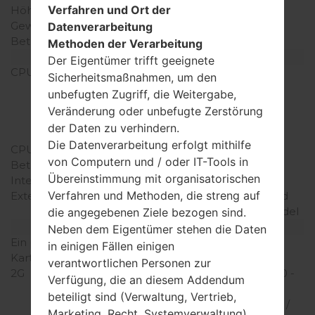
Verfahren und Ort der
Höhe)
x 2.98 Zoll)
Gewicht
192 gramm (6.77 unzen)
Datenverarbeitung
Betriebssystem
Android 9 Pie
Methoden der Verarbeitung
Ausrüstung
Der Eigentümer trifft geeignete
CPU
1x2.84 GHz Kryo 485 &
Sicherheitsmaßnahmen, um den
3x2.42 GHz Kryo 485 &
unbefugten Zugriff, die Weitergabe,
4x1.78 GHz Kryo 485
Veränderung oder unbefugte Zerstörung
Qualcomm SM8150
der Daten zu verhindern.
Snapdragon 855
Die Datenverarbeitung erfolgt mithilfe
CPU-Kerne
Octa-core
von Computern und / oder IT-Tools in
Betriebsgedächtnis
6GB
Übereinstimmung mit organisatorischen
Interner Speicher
128GB
Verfahren und Methoden, die streng auf
Externer Speicher
microSDXC (uses shared
SIM slot) - dual-SIM model
die angegebenen Ziele bezogen sind.
Netzwerk und Daten
Neben dem Eigentümer stehen die Daten
Ein paar Plätze für SIM-
2 NaNein-Sim
in einigen Fällen einigen
Karten
verantwortlichen Personen zur
2G
GSM 850/900/1800/1900 -
Verfügung, die an diesem Addendum
SIM 1 & SIM 2 (dual-SIM
beteiligt sind (Verwaltung, Vertrieb,
model only) CDMA 800 /
Marketing, Recht, Systemverwaltung)