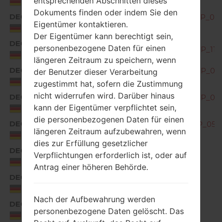
entsprechenden Abschnitten dieses
Germany
Dokuments finden oder indem Sie den
DEC
G850EMW20c_00_OPEN_EU_DS_OP_091
Eigentümer kontaktieren.
Germany
Der Eigentümer kann berechtigt sein,
DEC
personenbezogene Daten für einen
G850EMW20d_00_OPEN_EU_DS_OP_1111
Germany
längeren Zeitraum zu speichern, wenn
DEC
G850EMW20g_00_OPEN_EU_DS_OP_021
der Benutzer dieser Verarbeitung
Germany
zugestimmt hat, sofern die Zustimmung
nicht widerrufen wird. Darüber hinaus
DEC
G850EMW20h_00_OPEN_EU_DS_OP_032
kann der Eigentümer verpflichtet sein,
Germany
die personenbezogenen Daten für einen
DEC
G850EMW20j_00_OPEN_EU_DS_OP_0505
längeren Zeitraum aufzubewahren, wenn
Germany
dies zur Erfüllung gesetzlicher
DEC
Verpflichtungen erforderlich ist, oder auf
G850EMW30a_00_0716.kdz
Germany
Antrag einer höheren Behörde.
DEC
G850EMW30c_00_0908.kdz
Germany
Nach der Aufbewahrung werden
DEC
G850EMW30e_00_1103.kdz
personenbezogene Daten gelöscht. Das
Germany