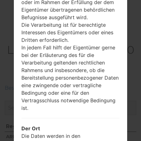
oder im Rahmen der Erfüllung der dem
DLNA, hotspot
Eigentümer übertragenen behördlichen
Befugnisse ausgeführt wird.
Die Verarbeitung ist für berechtigte
Interessen des Eigentümers oder eines
Firmware
Dritten erforderlich.
LGG850EMW(LMG850
In jedem Fall hilft der Eigentümer gerne
bei der Erläuterung des für die
EMW) akaLG G8X
Verarbeitung geltenden rechtlichen
ThinQ
Rahmens und insbesondere, ob die
Bereitstellung personenbezogener Daten
eine zwingende oder vertragliche
Beschreiben Sie die Regionen der LG-Firmwaren
Bedingung oder eine für den
Vertragsschluss notwendige Bedingung
ist.
Region
Dateiname
Der Ort
Region
Dateiname
Die Daten werden in den
ARE