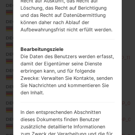
Recht auf Auskunft, das Recht auf
DEC
Löschung, das Recht auf Berichtigung
G850EMW30f_00_0114.kdz
Germany
und das Recht auf Datenübermittlung
DEC
können daher nach Ablauf der
G850EMW40a_00_0520.kdz
Germany
Aufbewahrungsfrist nicht erfüllt werden.
DEC
G850EMW40b_00_0707.kdz
Germany
Bearbeitungsziele
DEU
Die Daten des Benutzers werden erfasst,
G850EMW10c_00_OPEN_EU_DS_OP_1122
Germany
damit der Eigentümer seine Dienste
DEU
erbringen kann, und für folgende
G850EMW10d_00_0131.kdz
Germany
Zwecke: Verwalten Sie Kontakte, senden
Sie Nachrichten und kommentieren Sie
DEU
G850EMW10e_00_0313.kdz
den Inhalt.
Germany
DEU
G850EMW20a_00_OPEN_EU_DS_OP_052
Germany
In den entsprechenden Abschnitten
DEU
dieses Dokuments finden Benutzer
G850EMW20b_00_OPEN_EU_DS_OP_072
Germany
zusätzliche detaillierte Informationen
zum Zweck der Verarbeitung und die für