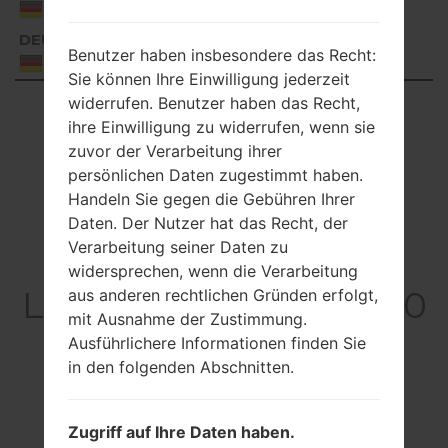
Germany
DEU
G850EMW30f_00_0114.kdz
Benutzer haben insbesondere das Recht:
Germany
Sie können Ihre Einwilligung jederzeit
widerrufen. Benutzer haben das Recht,
Showing 1 to 50 of 143 entries
ihre Einwilligung zu widerrufen, wenn sie
Previous
1
2
3
Next
zuvor der Verarbeitung ihrer
persönlichen Daten zugestimmt haben.
Handeln Sie gegen die Gebühren Ihrer
Daten. Der Nutzer hat das Recht, der
Verarbeitung seiner Daten zu
Artikel
widersprechen, wenn die Verarbeitung
LGG850EMW(LMG850
aus anderen rechtlichen Gründen erfolgt,
mit Ausnahme der Zustimmung.
EMW) akaLG G8X
Ausführlichere Informationen finden Sie
ThinQ
in den folgenden Abschnitten.
Zugriff auf Ihre Daten haben.