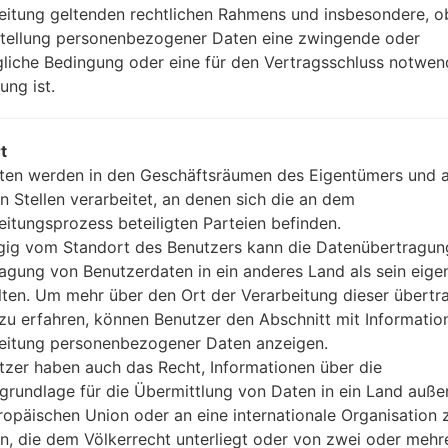
eitung geltenden rechtlichen Rahmens und insbesondere, o
nicht entfernbar Li-Po 4000
stellung personenbezogener Daten eine zwingende oder
-
gliche Bedingung oder eine für den Vertragsschluss notwen
Interfaces
ung ist.
3.5mm jack
Version 5.0, A2DP, LE, aptX H
Ja
t
A-GPSGLONASSGALILEOBD
ten werden in den Geschäftsräumen des Eigentümers und 
-
Ja
n Stellen verarbeitet, an denen sich die an dem
3.1, Type-C 1.0 Wendestecke
eitungsprozess beteiligten Parteien befinden.
Wi-Fi 802.11 a/b/g/n/ac, dual-
ig vom Standort des Benutzers kann die Datenübertragun
agung von Benutzerdaten in ein anderes Land als sein eige
lten. Um mehr über den Ort der Verarbeitung dieser übert
zu erfahren, können Benutzer den Abschnitt mit Informatio
G850EM(LMG850EM) aka
eitung personenbezogener Daten anzeigen.
tzer haben auch das Recht, Informationen über die
grundlage für die Übermittlung von Daten in ein Land auße
waren
ropäischen Union oder an eine internationale Organisation 
en, die dem Völkerrecht unterliegt oder von zwei oder mehr