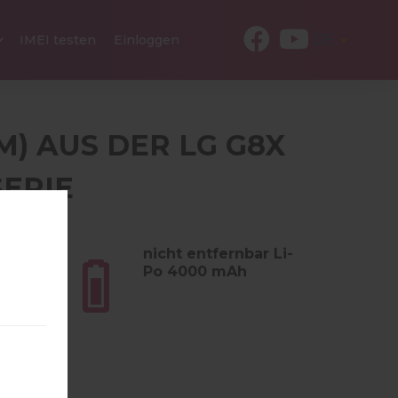
DE
IMEI testen
Einloggen
M) AUS DER LG G8X
SERIE
m (6.77
nicht entfernbar Li-
Po 4000 mAh