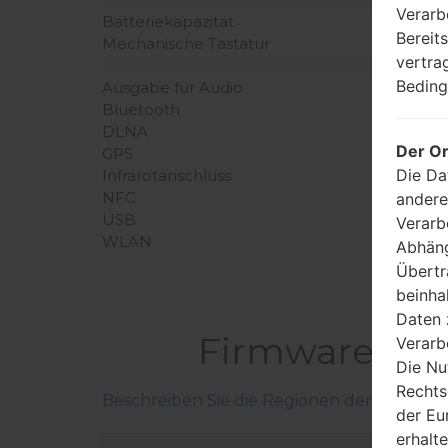
Verarb
Batteriekapazität
Bereit
Mechanische Tastatur
vertra
Beding
Ausgabe für Audio
Bluetooth
DLNA
Der Or
GPS
Die Da
Infrarotanschluss
NFC
andere
USB
Verarb
WLAN
Abhäng
Übertr
beinha
Daten 
Firmware LG
Verarb
Die Nu
Rechts
Beschreiben Sie die Regionen der LG-Firm
der Eu
erhalt