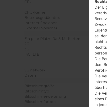
Rechts
CPU
Der Ei
CPU-Kerne
verarb
Betriebsgedächtnis
Benutz
Interner Speicher
Zwecke
Externer Speicher
Eigent
sei de
Ein paar Plätze für SIM- Karten
nicht 
2G
Rechts
3G
person
(4G) LTE
Die Be
dem Be
Verpfl
5G network
Daten
Die Ve
Intere
Bildschirmgröße
übertr
Bildschirmtyp
Die Ve
Bildschirmerweiterung
eines D
Bildschirmfarben
In jede