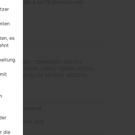
 GHz Kryo 485 & 4x1.78 GHz Kryo 485
tzer
on 855
mten
ten, es
ehnt
beitung
 / 1900 / 2100 / CDMA2000 1xEV-DO
00), 4(1700/2100), 5(850), 7(2600), 12(700),
mit
2300), 38(2600), LTE 39(1900), 40(2300),
2100) — USA
n
 Körper Verhältnis)
en
der
 der Pixel pro Zoll)
r die