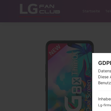
Startseite
Tel
GDP
Datens
Diese 
Benutz
Inhabe
Lg-firm