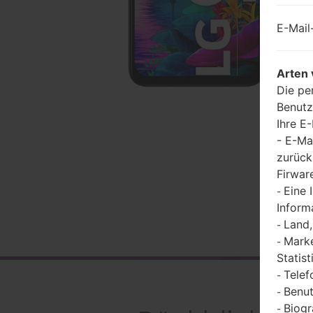
E-Mail
Arten 
Die pe
Benutz
Ihre E
- E-Ma
zurück
Firwar
Eine 
-
Inform
Land,
-
Marke
-
Statist
Telef
-
Benut
-
Biogr
-