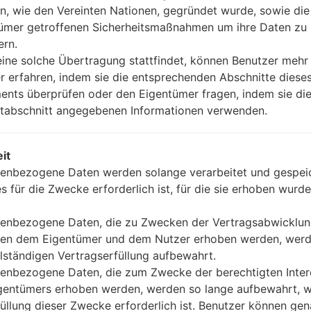
n, wie den Vereinten Nationen, gegründet wurde, sowie di
ümer getroffenen Sicherheitsmaßnahmen um ihre Daten zu
ern.
OS
Größe
ine solche Übertragung stattfindet, können Benutzer mehr
OS
Größe
r erfahren, indem sie die entsprechenden Abschnitte diese
OM_OP_1114.kdz
Android 9 Pie
398.51
nts überprüfen oder den Eigentümer fragen, indem sie die
tabschnitt angegebenen Informationen verwenden.
OM_OP_1023.kdz
Android 10 Q
62.24 
COM_OP_0806.kdz
Android 11 R
1021.9
it
enbezogene Daten werden solange verarbeitet und gespeic
es für die Zwecke erforderlich ist, für die sie erhoben wurde
kdz
Unknown
1.33 Gi
enbezogene Daten, die zu Zwecken der Vertragsabwicklu
OM_OP_1203.kdz
Android 9 Pie
399.03
en dem Eigentümer und dem Nutzer erhoben werden, werd
llständigen Vertragserfüllung aufbewahrt.
OM_OP_1016.kdz
Android 10 Q
62.07 
enbezogene Daten, die zum Zwecke der berechtigten Inte
gentümers erhoben werden, werden so lange aufbewahrt, w
SCA_OP_1023.kdz
Android 10 Q
3.84 G
füllung dieser Zwecke erforderlich ist. Benutzer können ge