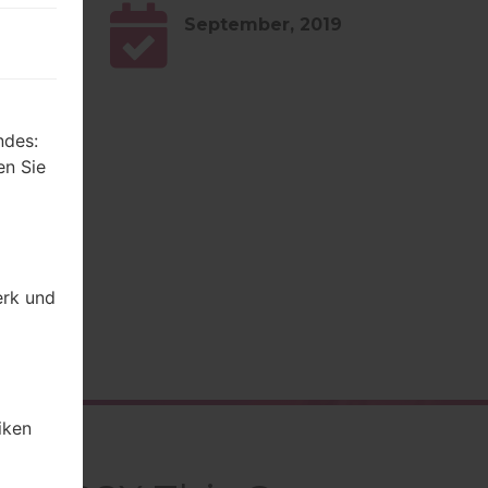
2 Snow
September, 2019
ndes:
en Sie
erk und
iken