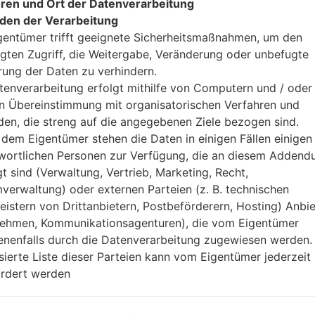
ren und Ort der Datenverarbeitung
den der Verarbeitung
gentümer trifft geeignete Sicherheitsmaßnahmen, um den
gten Zugriff, die Weitergabe, Veränderung oder unbefugte
rung der Daten zu verhindern.
tenverarbeitung erfolgt mithilfe von Computern und / oder 
in Übereinstimmung mit organisatorischen Verfahren und
en, die streng auf die angegebenen Ziele bezogen sind.
dem Eigentümer stehen die Daten in einigen Fällen einigen
 LGG850EM(LMG850EM) a
wortlichen Personen zur Verfügung, die an diesem Adden
gt sind (Verwaltung, Vertrieb, Marketing, Recht,
Modell und seine Eigenschaften
verwaltung) oder externen Parteien (z. B. technischen
LGG850EM
leistern von Drittanbietern, Postbeförderern, Hosting) Anbiet
LG G8X ThinQ
ehmen, Kommunikationsagenturen), die vom Eigentümer
September, 2019
nenfalls durch die Datenverarbeitung zugewiesen werden.
8.4 millimeter (0.33 Zoll)
isierte Liste dieser Parteien kann vom Eigentümer jederzeit
159.3 x 75.8 millimeter (6.27 x 
rdert werden
192 gramm (6.77 unzen)
Android 9 Pie
Ausrüstung