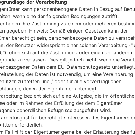
grundlage der Verarbeitung
1x2.84 GHz Kryo 485 & 3x2.42
gentümer kann personenbezogene Daten in Bezug auf Benu
Qualcomm SM8150 Snapdrag
Octa-core
eiten, wenn eine der folgenden Bedingungen zutrifft:
6GB
er haben ihre Zustimmung zu einem oder mehreren bestim
128GB
n gegeben. Hinweis: Gemäß einigen Gesetzen kann der
microSDXC (dedizierter Slot)
ümer berechtigt sein, personenbezogene Daten zu verarbei
Netzwerk und Daten
nn, der Benutzer widerspricht einer solchen Verarbeitung ("l
2 NaNein-Sim
ab"), ohne sich auf die Zustimmung oder einen der anderen
GSM 850/900/1800/1900
gründe zu verlassen. Dies gilt jedoch nicht, wenn die Verar
HSDPA 850 / 900 / 1700(AWS)
enbezogener Daten dem EU-Datenschutzgesetz unterliegt.
LTE band 1(2100), 2(1900), 3(18
reitstellung der Daten ist notwendig, um eine Vereinbarung 
14(700), 20(800), 29(700), 30(
nutzer zu treffen und / oder für alle vorvertraglichen
41(2500), 46(5200), 66(1700/
ichtungen, denen der Eigentümer unterliegt.
-
GSM/CDMA/HSPA/EVDO/LTE
rarbeitung bezieht sich auf eine Aufgabe, die im öffentliche
Anzeige
sse oder im Rahmen der Erfüllung der dem Eigentümer
6.4 Zoll (~83.3% Bildschirm zu
agenen behördlichen Befugnisse ausgeführt wird.
OLED kapazitiver Touchscre
rarbeitung ist für berechtigte Interessen des Eigentümers o
1080 x 2340 Pixel (~403 Dichte
ritten erforderlich.
16M Farben
m Fall hilft der Eigentümer gerne bei der Erläuterung des fü
Batterie und Tastatur