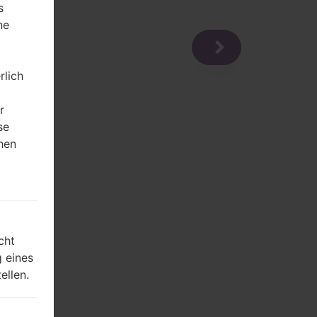
s
ne
rlich
r
se
hen
m
cht
 eines
ellen.