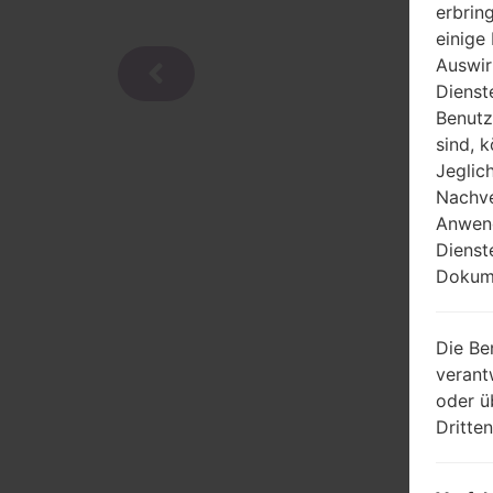
erbrin
einige
Auswir
Dienst
Benutz
sind, 
Jeglic
Nachve
Anwend
Dienst
Dokume
Die Be
verant
oder ü
Dritte