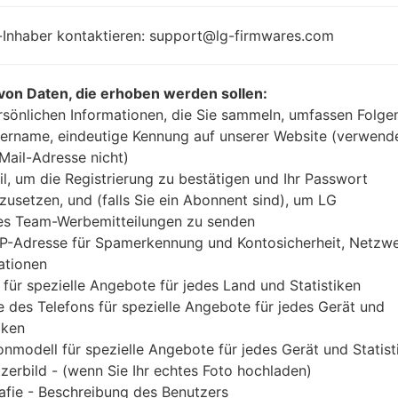
1x2.84 GHz Kryo
Android 1
485 & 3x2.42 GHz
-Inhaber kontaktieren: support@lg-firmwares.com
Cone
Kryo 485 & 4x1.78
GHz Kryo 485
Qualcomm SM8150
von Daten, die erhoben werden sollen:
Snapdragon 855
rsönlichen Informationen, die Sie sammeln, umfassen Folge
6GB
ername, eindeutige Kennung auf unserer Website (verwend
-Mail-Adresse nicht)
il, um die Registrierung zu bestätigen und Ihr Passwort
zusetzen, und (falls Sie ein Abonnent sind), um LG
Buy accessories on Amazon
es Team-Werbemitteilungen zu senden
IP-Adresse für Spamerkennung und Kontosicherheit, Netzw
ationen
Startseite
→
Serie
→
LG G8X ThinQ
→
LGG850EM
 für spezielle Angebote für jedes Land und Statistiken
 des Telefons für spezielle Angebote für jedes Gerät und
iken
onmodell für spezielle Angebote für jedes Gerät und Statist
zerbild - (wenn Sie Ihr echtes Foto hochladen)
afie - Beschreibung des Benutzers