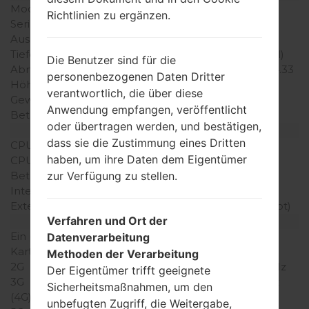
Modell
LGL02B
Richtlinien zu ergänzen.
Serie
LG Others
Ausgabe
2010
Tiefe
15.9 millimeter (0.59 Zoll)
Die Benutzer sind für die
Abmessungen (Breite /
99.8 x 50.6 millimeter (4.33
personenbezogenen Daten Dritter
Höhe)
x 1.96 Zoll)
verantwortlich, die über diese
Gewicht
125 gramm (4.41 unzen)
Anwendung empfangen, veröffentlicht
Betriebssystem
-
oder übertragen werden, und bestätigen,
Ausrüstung
dass sie die Zustimmung eines Dritten
CPU
-
haben, um ihre Daten dem Eigentümer
CPU-Kerne
-
zur Verfügung zu stellen.
Betriebsgedächtnis
-
Interner Speicher
-
Externer Speicher
microSD, (dedizierter Slot)
Verfahren und Ort der
Netzwerk und Daten
Ein paar Plätze für SIM-
1 Mini-SIM
Datenverarbeitung
Karten
Methoden der Verarbeitung
2G
GSM 900/1800/1900 MHz
Der Eigentümer trifft geeignete
3G
WCDMA 800/2100 MHz
Sicherheitsmaßnahmen, um den
(4G) LTE
-
unbefugten Zugriff, die Weitergabe,