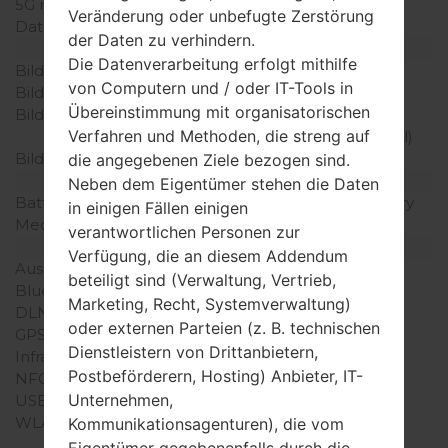
5G network
-
Veränderung oder unbefugte Zerstörung
Daten
-
der Daten zu verhindern.
Anzeige
Die Datenverarbeitung erfolgt mithilfe
Bildschirmgröße
3.0 Zoll
von Computern und / oder IT-Tools in
Bildschirmtyp
TFT
Übereinstimmung mit organisatorischen
Bildschirmerweiterung
800 x 480 Pixel (~311
Verfahren und Methoden, die streng auf
Dichte der Pixel pro Zoll)
Bildschirmfarben
256K Farben
die angegebenen Ziele bezogen sind.
Batterie und Tastatur
Neben dem Eigentümer stehen die Daten
Batteriekapazität
entfernbar Li-Ion battery
in einigen Fällen einigen
Mechanische Tastatur
Ja
verantwortlichen Personen zur
Interfaces
Verfügung, die an diesem Addendum
Ausgabe für Audio
-
beteiligt sind (Verwaltung, Vertrieb,
Bluetooth
Version 2.1 A2DP, EDR
Marketing, Recht, Systemverwaltung)
DLNA
Nein
oder externen Parteien (z. B. technischen
GPS
-
Dienstleistern von Drittanbietern,
Infrarotanschluss
Nein
Postbeförderern, Hosting) Anbieter, IT-
NFC
Nein
Unternehmen,
USB
USB
WLAN
-
Kommunikationsagenturen), die vom
Eigentümer gegebenenfalls durch die