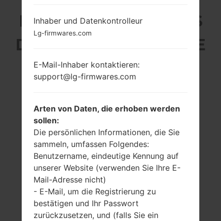
LG L02B (LGL02B) AUS
Inhaber und Datenkontrolleur
Lg-firmwares.com
DER LG OTHERS-SERIE
E-Mail-Inhaber kontaktieren:
support@lg-firmwares.com
Arten von Daten, die erhoben werden
3.0 Zoll
-
sollen:
800 x 480 Pixel
-
Die persönlichen Informationen, die Sie
(~311 Dichte der
Pixel pro Zoll)
sammeln, umfassen Folgendes:
Benutzername, eindeutige Kennung auf
unserer Website (verwenden Sie Ihre E-
Mail-Adresse nicht)
- E-Mail, um die Registrierung zu
bestätigen und Ihr Passwort
zurückzusetzen, und (falls Sie ein
125 gramm (4.41
entfernbar Li-Ion