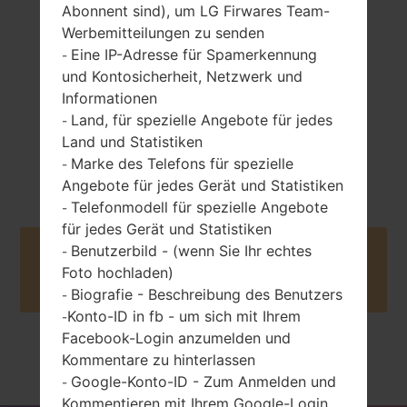
Abonnent sind), um LG Firwares Team-
unzen)
battery
Werbemitteilungen zu senden
Eine IP-Adresse für Spamerkennung
-
und Kontosicherheit, Netzwerk und
Informationen
Land, für spezielle Angebote für jedes
-
Land und Statistiken
2010
Marke des Telefons für spezielle
Unknown
-
Angebote für jedes Gerät und Statistiken
Telefonmodell für spezielle Angebote
-
für jedes Gerät und Statistiken
Benutzerbild - (wenn Sie Ihr echtes
-
Buy accessories on Amazon
Foto hochladen)
Biografie - Beschreibung des Benutzers
-
Konto-ID in fb - um sich mit Ihrem
-
Facebook-Login anzumelden und
Kommentare zu hinterlassen
Startseite
→
Serie
→
LG Others
→
LGL02B
Google-Konto-ID - Zum Anmelden und
-
Kommentieren mit Ihrem Google-Login