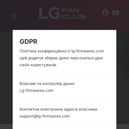
Включити
UK
навігацію
GDPR
Політика конфіденційності lg-firmwares.com
Цей додаток збирає деякі персональні дані
своїх користувачів.
Власник та контролер даних
РЕГІОНИ
Lg-firmwares.com
Головна
→
Новини
→
Регіони
Контактна електронна адреса власника:
support@lg-firmwares.com