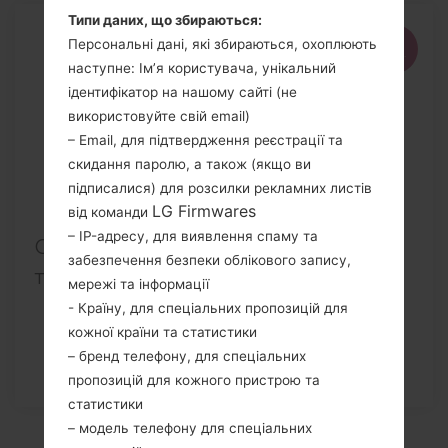
Типи даних, що збираються:
14
Персональні дані, які збираються, охоплюють
ЛИП.
наступне: Ім’я користувача, унікальний
ідентифікатор на нашому сайті (не
використовуйте свій email)
– Email, для підтвердження реєстрації та
скидання паролю, а також (якщо ви
підписалися) для розсилки рекламних листів
LG Firmwares
від команди
– IP-адресу, для виявлення спаму та
Описання регіонів прошивок
забезпечення безпеки облікового запису,
телефонів LG
мережі та інформації
- Країну, для спеціальних пропозицій для
кожної країни та статистики
– бренд телефону, для спеціальних
пропозицій для кожного пристрою та
статистики
– модель телефону для спеціальних