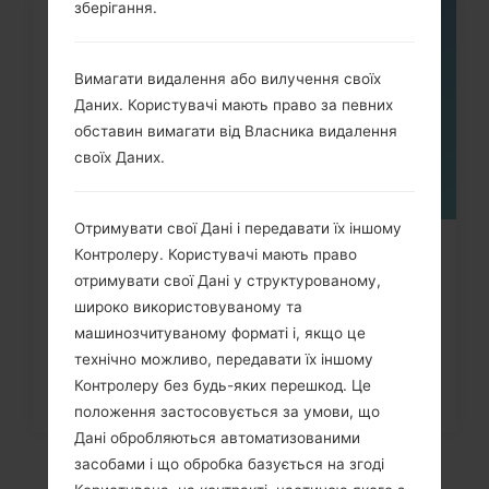
зберігання.
05
ТРАВ.
Вимагати видалення або вилучення своїх
Даних. Користувачі мають право за певних
обставин вимагати від Власника видалення
своїх Даних.
Отримувати свої Дані і передавати їх іншому
Як видалити усі дані з телефону
Контролеру. Користувачі мають право
отримувати свої Дані у структурованому,
через меню на LG G3,...
широко використовуваному та
машинозчитуваному форматі і, якщо це
технічно можливо, передавати їх іншому
Контролеру без будь-яких перешкод. Це
положення застосовується за умови, що
Дані обробляються автоматизованими
засобами і що обробка базується на згоді