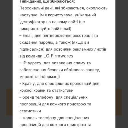
Типи даних, що збираються:
Персональні дані, які збираються, охоплюють
142 грам (5.01
Зємний Li-Ion
унції)
наступне: Ім’я користувача, унікальний
2300 mAh
ідентифікатор на нашому сайті (не
використовуйте свій email)
– Email, для підтвердження реєстрації та
скидання паролю, а також (якщо ви
підписалися) для розсилки рекламних листів
LG Firmwares
від команди
Січень, 2016
Android 7.x
– IP-адресу, для виявлення спаму та
Nougat
забезпечення безпеки облікового запису,
мережі та інформації
- Країну, для спеціальних пропозицій для
кожної країни та статистики
Buy accessories on Amazon
– бренд телефону, для спеціальних
пропозицій для кожного пристрою та
статистики
– модель телефону для спеціальних
пропозицій для кожного пристрою та