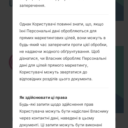
заперечення.
Однак Користувачі повинні знати, що, якщо
How to Enable Developer Options & USB
їхні Персональні дані обробляються для
Debugging on LG ?
прямих маркетингових цілей, вони можуть в
будь-який час заперечити проти цієї обробки,
не надаючи жодного обґрунтування. Щоб
дізнатися, чи Власник обробляє Персональні
дані для цілей прямого маркетингу,
Користувачі можуть звертатися до
відповідних розділів цього документа.
Як здійснювати ці права
Будь-які запити щодо здійснення прав
Користувача можуть бути надіслані Власнику
через контактні дані, наведені в цьому
How to Factory Reset through code on LG K8
документі. Ці запити можуть бути виконані
M200E?