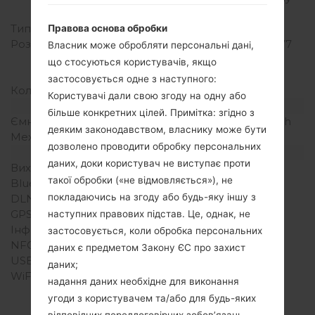
до тіла)
Тип екрану
IPS LCD
Правова основа обробки
Розширення екрану
720 x 1280 пікселів (~277
Власник може обробляти персональні дані,
щільність пікселів на
що стосуються користувачів, якщо
дюйм)
застосовується одне з наступного:
Кольори екрану
16M кольорів
Користувачі дали свою згоду на одну або
Акамулятор і клавіатура
більше конкретних цілей. Примітка: згідно з
Ємність акумулятора
Зємний Li-Ion 2300 mAh
деяким законодавством, власнику може бути
Механічна клавіатура
-
дозволено проводити обробку персональних
Інтерфейси
даних, доки користувач не виступає проти
Вихід для аудіо
3.5mm jack
такої обробки («не відмовляється»), не
Bluetooth
Версія 4.1, A2DP, LE
покладаючись на згоду або будь-яку іншу з
DLNA
Ні
GPS
Так, A-GPS, GLONASS
наступних правових підстав. Це, однак, не
Інфрачервоний порт
Ні
застосовується, коли обробка персональних
NFC
Так
даних є предметом Закону ЄС про захист
USB
microUSB 2.0
даних;
WiFi
Wi-Fi 802.11 a/b/g/n/ac,
надання даних необхідне для виконання
dual-band, WiFi Direct,
угоди з користувачем та/або для будь-яких
hotspot