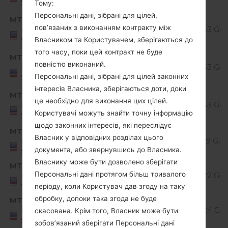
States
Nougat
Тому:
Персональні дані, зібрані для цілей,
Android
MTK
MS42820i_00_1228.kdz
пов’язаних з виконанням контракту між
7.x
1.53 GiB
United
States
Nougat
Власником та Користувачем, зберігаються до
того часу, поки цей контракт не буде
Android
MTK
MS42820k_00_0402.kdz
повністю виконаний.
7.x
1.53 GiB
United
Персональні дані, зібрані для цілей законних
States
Nougat
інтересів Власника, зберігаються доти, доки
Android
MTK
MS42820l_00_0620.kdz
це необхідно для виконання цих цілей.
7.x
1.53 GiB
United
Користувачі можуть знайти точну інформацію
States
Nougat
щодо законних інтересів, які переслідує
MTP
MS42810c_00_0519.kdz
Власник у відповідних розділах цього
Unknown
1.19 GiB
United
документа, або звернувшись до Власника.
States
Власнику може бути дозволено зберігати
MTP
MS42810d_00_0805.kdz
Персональні дані протягом більш тривалого
Unknown
1.22 GiB
United
States
періоду, коли Користувач дав згоду на таку
обробку, допоки така згода не буде
MTP
MS42810f_00_1024.kdz
Unknown
1.24 GiB
United
скасована. Крім того, Власник може бути
States
зобов’язаний зберігати Персональні дані