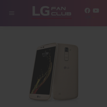
Включити
UK
навігацію