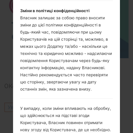
Зміни в політиці конфіденційності
Власник залишає за собою право вносити
зміни до цієї політики конфіденційності в
будь-який час, повідомляючи при цьому
Користувачів на цій сторінці та, можливо, в
межах цього Додатку та/або - наскільки це
технічно та юридично можливо - надсилаючи
повідомлення Користувачам через будь-яку
TOP 5 SECRET CODES for LG!
контактну інформацію, надану Власникові.
Настійно рекомендується часто перевіряти
цю сторінку, звертаючи увагу на дату
0
Коментарі
останніх змін, яка зазначена внизу.
Увійти
щоб залишити коментар.
У випадку, коли зміни впливають на обробку,
що здійснюється на підставі згоди
Інші моделі з цієї серії
Користувача, Власник повинен отримати
нову згоду від Користувача, де це необхідно.
LG K10K410