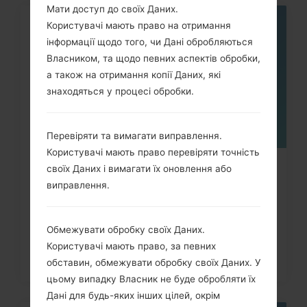
Мати доступ до своїх Даних.
Користувачі мають право на отримання
05
ТРАВ.
інформації щодо того, чи Дані обробляються
Власником, та щодо певних аспектів обробки,
а також на отримання копії Даних, які
знаходяться у процесі обробки.
Перевіряти та вимагати виправлення.
Користувачі мають право перевіряти точність
своїх Даних і вимагати їх оновлення або
Як скинути до заводських
виправлення.
налаштувань за допомогою коду...
Обмежувати обробку своїх Даних.
Користувачі мають право, за певних
обставин, обмежувати обробку своїх Даних. У
цьому випадку Власник не буде обробляти їх
Дані для будь-яких інших цілей, окрім