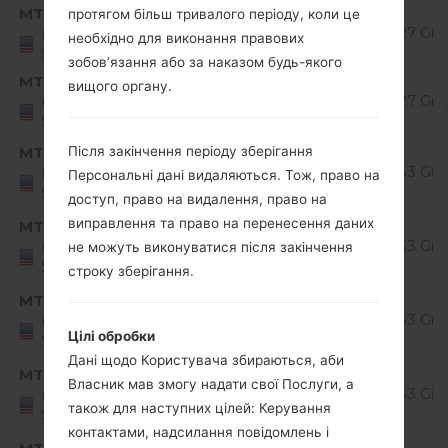
MTP
протягом більш тривалого періоду, коли це
MS42810g_00_1223.kdz
Unknown
1.27 GiB
United
необхідно для виконання правових
States
зобов’язання або за наказом будь-якого
MTP
вищого органу.
MS42810h_00_0302.kdz
Unknown
1.27 GiB
United
States
Android
MTP
Після закінчення періоду зберігання
MS42820f_00_0605.kdz
7.x
1.53 GiB
United
Персональні дані видаляються. Тож, право на
States
Nougat
доступ, право на видалення, право на
Android
виправлення та право на перенесення даних
MTP
MS42820g_00_0913.kdz
7.x
1.53 GiB
United
не можуть виконуватися після закінчення
States
Nougat
строку зберігання.
Android
MTP
MS42820h_00_1102.kdz
7.x
1.53 GiB
United
Цілі обробки
States
Nougat
Дані щодо Користувача збираються, аби
Android
MTP
MS42820i_00_1228.kdz
Власник мав змогу надати свої Послуги, а
7.x
1.53 GiB
United
також для наступних цілей: Керування
States
Nougat
контактами, надсилання повідомлень і
Android