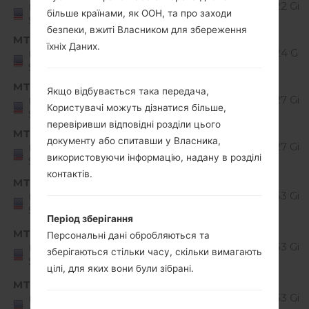
Unknown
1.22 GiB
United
більше країнами, як ООН, та про заходи
States
безпеки, вжиті Власником для збереження
MTK
MS42810f_00_1024.kdz
їхніх Даних.
Unknown
1.24 GiB
United
States
MTK
MS42810g_00_1223.kdz
Якщо відбувається така передача,
Unknown
1.27 GiB
United
Користувачі можуть дізнатися більше,
States
перевіривши відповідні розділи цього
MTK
MS42810h_00_0302.kdz
документу або спитавши у Власника,
Unknown
1.27 GiB
United
використовуючи інформацію, надану в розділі
States
контактів.
Android
MTK
MS42820f_00_0605.kdz
7.x
1.53 GiB
United
States
Nougat
Період зберігання
Android
MTK
Персональні дані обробляються та
MS42820g_00_0913.kdz
7.x
1.53 GiB
United
зберігаються стільки часу, скільки вимагають
States
Nougat
цілі, для яких вони були зібрані.
Android
MTK
MS42820h_00_1102.kdz
7.x
1.53 GiB
United