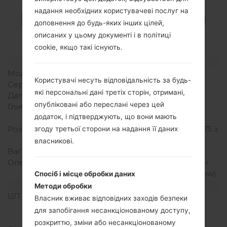
Специфікація
надання необхідних користувачеві послуг на
LGMS428(LGMS428)
доповнення до будь-яких інших цілей,
akaLG K10
описаних у цьому документі і в політиці
cookie, якщо такі існують.
Модель та її характеристики
Модель
LGMS428
Користувачі несуть відповідальність за будь-
Серія
LG K10
які персональні дані третіх сторін, отримані,
Дата випуску
Січень, 2016
опубліковані або переслані через цей
Глибина
8.8 міліметрів (0.35
додаток, і підтверджують, що вони мають
дюйма)
Розміри (ширина/висота)
146 x 74.8 міліметрів (5.75 x
згоду третьої сторони на надання її даних
2.94 дюйма)
власникові.
Вага
142 грам (5.01 унції)
Операційна система
Android 5.1.1 (Lollipop) or
Android 6.0 (Marshmallow)
Спосіб і місце обробки даних
Апаратне забезпечення
Методи обробки
ЦП (процесор)
1.2 GHz Cortex-A53
Власник вживає відповідних заходів безпеки
Qualcomm MSM8916
для запобігання несанкціонованому доступу,
Snapdragon 410
розкриттю, зміни або несанкціонованому