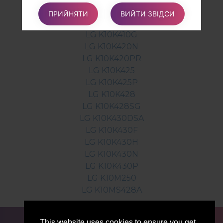
LG K10K410A
ПРИЙНЯТИ
ВИЙТИ ЗВІДСИ
LG K10K410F
LG K10K410G
LG K10K420N
LG K10K420PR
LG K10K425
LG K10K425P
LG K10K428
LG K10K428SG
LG K10K430DSA
LG K10K430F
LG K10K430H
LG K10K430N
LG K10K430P
LG K10M250
LG K10MS428A
ДЛЯ БЛОГЕРІВ ТА ЖУРНАЛІСТІВ
НОВИНИ
This website uses cookies to ensure you get