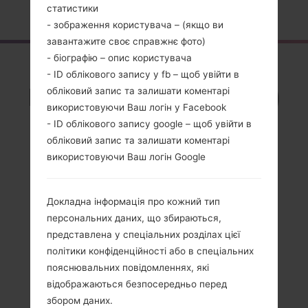
Головна
→
Серія
→
LG K10
→
LGMS428
статистики
- зображення користувача – (якщо ви
завантажите своє справжнє фото)
- біографію – опис користувача
Огляд
- ID облікового запису у fb – щоб увійти в
LGMS428(LGMS428)
обліковий запис та залишати коментарі
використовуючи Ваш логін у Facebook
akaLG K10
- ID облікового запису google – щоб увійти в
обліковий запис та залишати коментарі
використовуючи Ваш логін Google
Порівняти
Докладна інформація про кожний тип
персональних даних, що збираються,
представлена у спеціальних розділах цієї
політики конфіденційності або в спеціальних
пояснювальних повідомленнях, які
відображаються безпосередньо перед
збором даних.