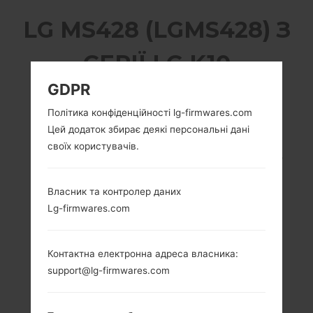
LG MS428 (LGMS428) З
СЕРІЇ LG K10
GDPR
Політика конфіденційності lg-firmwares.com
Цей додаток збирає деякі персональні дані
своїх користувачів.
5.3 in (~70.9%
1.2 GHz Cortex-A53
співвідношення
Qualcomm
екрану до тіла)
MSM8916
Власник та контролер даних
Snapdragon 410
720 x 1280 пікселів
Lg-firmwares.com
(~277 щільність
1.5GB
пікселів на дюйм)
Контактна електронна адреса власника:
support@lg-firmwares.com