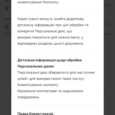
MTP
MS42820k_00_0402.kdz
коментування Контенту.
7.x
1.53 GiB
United
States
Nougat
Android
MTP
Користувачі можуть знайти додаткову
MS42820l_00_0620.kdz
7.x
1.53 GiB
United
детальну інформацію про цілі обробки та
States
Nougat
конкретні Персональні дані, що
використовуються для кожної мети, у
Showing 1 to 28 of 28 entries
відповідних розділах цього документа.
Previous
1
Next
Детальна інформація щодо обробки
Персональних даних
Персональні дані збираються для наступних
цілей і для використання таких послуг:
Статті
Коментування контенту
LGMS428(LGMS428)
Керування контактами та надсилання
повідомлень
akaLG K10
Права Користувачів