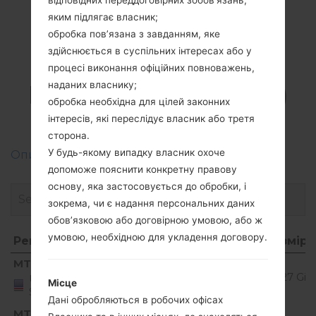
відповідних переддоговірних зобов’язань,
яким підлягає власник;
обробка пов’язана з завданням, яке
здійснюється в суспільних інтересах або у
Прошивки
процесі виконання офіційних повноважень,
LGMS428(LGMS428)
наданих власнику;
обробка необхідна для цілей законних
akaLG K10
інтересів, які переслідує власник або третя
сторона.
У будь-якому випадку власник охоче
Описання регіонів прошивок телефонів LG
допоможе пояснити конкретну правову
основу, яка застосовується до обробки, і
зокрема, чи є надання персональних даних
обов’язковою або договірною умовою, або ж
умовою, необхідною для укладення договору.
Регіон
Назва файлу
ОС
Розмір
Регіон
Назва файлу
ОС
Розмір
MTD
MS42810h_00_0302.kdz
Unknown
1.27 GiB
United
Місце
States
Дані обробляються в робочих офісах
Android
MTD