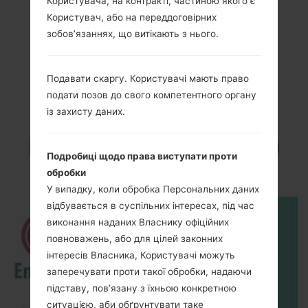
Користувача, на контракті, частиною якого є
Користувач, або на переддоговірних
зобов’язаннях, що витікають з нього.
Подавати скаргу. Користувачі мають право
подати позов до свого компетентного органу
Відео
із захисту даних.
LGMS428(LGMS428)
Подробиці щодо права виступати проти
akaLG K10
обробки
У випадку, коли обробка Персональних даних
відбувається в суспільних інтересах, під час
виконання наданих Власнику офіційних
повноважень, або для цілей законних
інтересів Власника, Користувачі можуть
заперечувати проти такої обробки, надаючи
підставу, пов’язану з їхньою конкретною
ситуацією, аби обґрунтувати таке