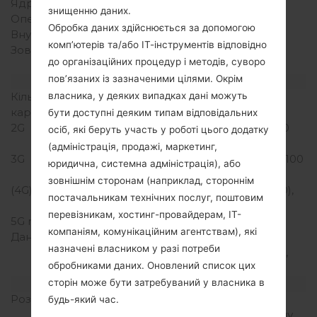
Ядра процесора
Чотирьохядерний
знищенню даних.
Оперативна память
1.5GB
Обробка даних здійснюється за допомогою
Внутрішня память
16GB
комп’ютерів та/або ІТ-інструментів відповідно
Зовнішня память
microSD, до 32 GB
до організаційних процедур і методів, суворо
(виділений слот)
пов’язаних із зазначеними цілями. Окрім
Мережа та дані
Кількість місць для сім
1 Мікро SIM
власника, у деяких випадках дані можуть
карт
бути доступні деяким типам відповідальних
2G
GSM 850/900/1800/1900
осіб, які беруть участь у роботі цього додатку
MHz
(адміністрація, продажі, маркетинг,
3G
HSDPA 850/900/1900/2100
юридична, системна адміністрація), або
MHz
зовнішнім сторонам (наприклад, стороннім
(4G) LTE
LTE band 1(2100), 3(1800),
постачальникам технічних послуг, поштовим
7(2600), 8(900), 20(800)
перевізникам, хостинг-провайдерам, ІТ-
5G network
-
компаніям, комунікаційним агентствам), які
Дані
GPRS, EDGE, UMTS,
назначені власником у разі потреби
HSDPA, HSUPA, HSPA+,
обробниками даних. Оновлений список цих
LTE
Дисплей
сторін може бути затребуваний у власника в
Розмір екрану
5.3 in (~70.9%
будь-який час.
співвідношення екрану