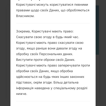
Користувачі можуть користуватися певними
правами щодо своїх Даних, що обробляються
05
Власником.
ТРАВ.
Зокрема, Користувачі мають право:
Скасувати свою згоду в будь-який час.
Користувачі мають право скасувати свою
згоду, якщо раніше вони давали згоду на
обробку своїх Персональних даних.
Виступити проти оброки своїх Даних.
Як видалити усі дані з телефона
Користувачі мають право заперечувати проти
LG G3, G4, G5, G7 та...
обробки своїх Даних, якщо обробка
здійснюється на будь-яких інших законних
підставах, окрім згоди. Більш детальна
інформація наведена у спеціальному розділі
нижче.