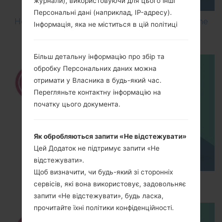
журнали), використовуючи для цього інші
Персональні дані (наприклад, IP-адресу).
How to Flash Stock Firmware on LG Smartphone
Інформація, яка не міститься в цій політиці
using LG UP?
Більш детальну інформацію про збір та
обробку Персональних даних можна
отримати у Власника в будь-який час.
Перегляньте контактну інформацію на
початку цього документа.
Як обробляються запити «Не відстежувати»
Цей Додаток не підтримує запити «Не
відстежувати».
Щоб визначити, чи будь-який зі сторонніх
How to Hard Reset on LG G5 H850?
сервісів, які вона використовує, задовольняє
запити «Не відстежувати», будь ласка,
прочитайте їхні політики конфіденційності.