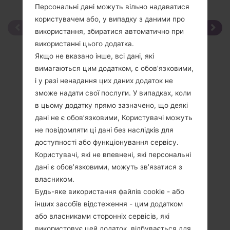
Персональні дані можуть вільно надаватися
користувачем або, у випадку з даними про
використання, збиратися автоматично при
використанні цього додатка.
Якщо не вказано інше, всі дані, які
вимагаються цим додатком, є обов’язковими,
і у разі ненадання цих даних додаток не
зможе надати свої послуги. У випадках, коли
в цьому додатку прямо зазначено, що деякі
дані не є обов’язковими, Користувачі можуть
не повідомляти ці дані без наслідків для
доступності або функціонування сервісу.
Користувачі, які не впевнені, які персональні
дані є обов’язковими, можуть зв’язатися з
власником.
Будь-яке використання файлів cookie - або
інших засобів відстеження - цим додатком
або власниками сторонніх сервісів, які
використовує цей додаток, відбувається для