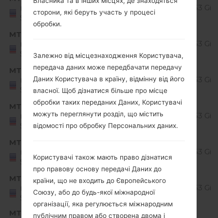
Власника та в інших місцях, де знаходяться
MS42820f_00_0605.kdz
7.x
1.53 GiB
United
сторони, які беруть участь у процесі
States
Nougat
обробки.
Android
MTD
MS42820g_00_0913.kdz
7.x
1.53 GiB
United
States
Nougat
Залежно від місцезнаходження Користувача,
передача даних може передбачати передачу
Android
MTD
MS42820h_00_1102.kdz
7.x
1.53 GiB
Даних Користувача в країну, відмінну від його
United
States
Nougat
власної. Щоб дізнатися більше про місце
обробки таких переданих Даних, Користувачі
Android
MTD
MS42820i_00_1228.kdz
можуть переглянути розділ, що містить
7.x
1.53 GiB
United
States
Nougat
відомості про обробку Персональних даних.
Android
MTD
MS42820k_00_0402.kdz
7.x
1.53 GiB
United
Користувачі також мають право дізнатися
States
Nougat
про правову основу передачі Даних до
Android
MTD
країни, що не входить до Європейського
MS42820l_00_0620.kdz
7.x
1.53 GiB
United
Союзу, або до будь-якої міжнародної
States
Nougat
організації, яка регулюється міжнародним
MTK
публічним правом або створена двома і
MS42810d_00_0805.kdz