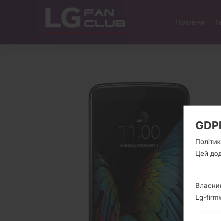
Головна
Т
GDP
Політик
Цей дод
Власник
Lg-firm