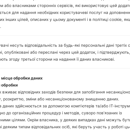
м або власниками сторонніх сервісів, які використовує цей додат
ється для надання необхідних користувачеві послуг на доповнен
их інших цілей, описаних у цьому документі і в політиці cookie, як
.
вачі несуть відповідальність за будь-які персональні дані третіх с
і, опубліковані або переслані через цей додаток, і підтверджують
ють згоду третьої сторони на надання її даних власникові.
і місце обробки даних
 обробки
 вживає відповідних заходів безпеки для запобігання несанкціо
, розкриттю, зміни або несанкціонованому знищенню даних.
 даних здійснюється за допомогою комп’ютерів та/або ІТ-інструм
дно до організаційних процедур і методів, суворо пов’язаних із
ними цілями. Окрім власника, у деяких випадках дані можуть бут
і деяким типам відповідальних осіб, які беруть участь у роботі ць