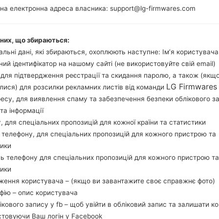
2GB
на електронна адреса власника: support@lg-firmwares.com
аних, що збираються:
Buy accessories on
льні дані, які збираються, охоплюють наступне: Ім’я користувача
ний ідентифікатор на нашому сайті (не використовуйте свій email)
, для підтвердження реєстрації та скидання паролю, а також (якщ
LG Firmwares
лися) для розсилки рекламних листів від команди
Головна
→
Серія
→
LG K10
→
LGK430P
ресу, для виявлення спаму та забезпечення безпеки облікового з
та інформації
у, для спеціальних пропозицій для кожної країни та статистики
 телефону, для спеціальних пропозицій для кожного пристрою та
тики
 LGK430P(LGK430P) aka
ь телефону для спеціальних пропозицій для кожного пристрою та
тики
ження користувача – (якщо ви завантажите своє справжнє фото)
афію – опис користувача
лікового запису у fb – щоб увійти в обліковий запис та залишати к
стовуючи Ваш логін у Facebook