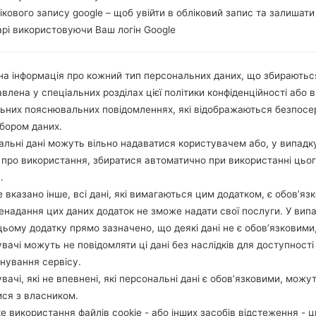
лікового запису google – щоб увійти в обліковий запис та залишати
рі використовуючи Ваш логін Google
а інформація про кожний тип персональних даних, що збираютьс
влена у спеціальних розділах цієї політики конфіденційності або в
льних пояснювальних повідомленнях, які відображаються безпос
бором даних.
льні дані можуть вільно надаватися користувачем або, у випадк
про використання, збиратися автоматично при використанні цьо
.
 вказано інше, всі дані, які вимагаються цим додатком, є обов’язк
ненадання цих даних додаток не зможе надати свої послуги. У випа
цьому додатку прямо зазначено, що деякі дані не є обов’язковими
вачі можуть не повідомляти ці дані без наслідків для доступності
нування сервісу.
вачі, які не впевнені, які персональні дані є обов’язковими, можу
ися з власником.
е використання файлів cookie - або інших засобів відстеження - 