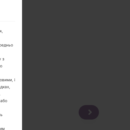
я,
ередньо
у з
го
овими, і
дках,
,
 або
ть
цим