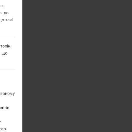
ок,
ня до
що такі
торін,
, що
нованому
ентів
и
ого