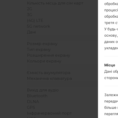
Кількість місць для сім карт
обробка
2G
процесі
3G
обробка
(4G) LTE
третя с
5G network
У будь
Дані
основу,
даних о
Розмір екрану
укладен
Тип екрану
Розширення екрану
Кольори екрану
Місце
Дані об
Ємність акумулятора
сторони
Механічна клавіатура
Вихід для аудіо
Залежн
Bluetooth
передач
DLNA
GPS
більше 
Інфрачервоний порт
перегля