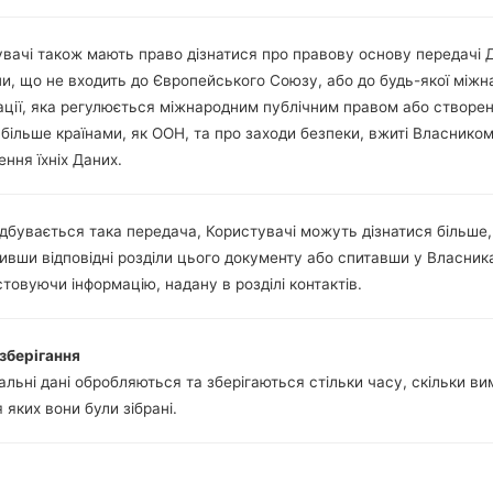
Так
microUSB 2.0
Wi-Fi 802.11 a/b/g/n/ac, dual-
вачі також мають право дізнатися про правову основу передачі 
ни, що не входить до Європейського Союзу, або до будь-якої міжн
ації, яка регулюється міжнародним публічним правом або створе
 більше країнами, як ООН, та про заходи безпеки, вжиті Власнико
і LGK430P(LGK430P) aka
ння їхніх Даних.
дбувається така передача, Користувачі можуть дізнатися більше,
ивши відповідні розділи цього документу або спитавши у Власник
товуючи інформацію, надану в розділі контактів.
05
ТРАВ.
зберігання
льні дані обробляються та зберігаються стільки часу, скільки в
я яких вони були зібрані.