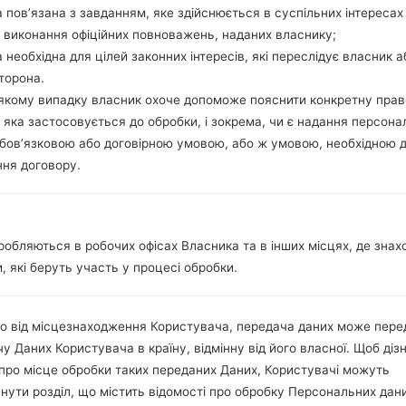
2 Nani-SIM
 пов’язана з завданням, яке здійснюється в суспільних інтересах
GSM 850/900/1800/1900 MH
 виконання офіційних повноважень, наданих власнику;
HSDPA 850/900/1900/2100 
 необхідна для цілей законних інтересів, які переслідує власник а
LTE band 3(1800), 7(2600), 20
торона.
-
-якому випадку власник охоче допоможе пояснити конкретну пра
GPRS,EDGE
 яка застосовується до обробки, і зокрема, чи є надання персона
Дисплей
бов’язковою або договірною умовою, або ж умовою, необхідною 
5.3 in (~70.9% співвідношенн
ня договору.
IPS LCD
720 x 1280 пікселів (~277 щі
16M кольорів
Акамулятор і клавіатура
робляються в робочих офісах Власника та в інших місцях, де знах
Зємний Li-Ion 2300 mAh
, які беруть участь у процесі обробки.
-
Інтерфейси
3.5mm jack
о від місцезнаходження Користувача, передача даних може пере
Версія 4.1, A2DP, LE
у Даних Користувача в країну, відмінну від його власної. Щоб діз
Ні
Так, A-GPS, GLONASS
про місце обробки таких переданих Даних, Користувачі можуть
Ні
нути розділ, що містить відомості про обробку Персональних дани