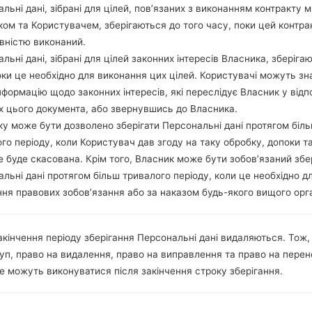
льні дані, зібрані для цілей, пов’язаних з виконанням контракту м
Як скинути до заводських
ом та Користувачем, зберігаються до того часу, поки цей контра
налаштувань за допомогою
вністю виконаний.
льні дані, зібрані для цілей законних інтересів Власника, зберіга
коду...
оки це необхідно для виконання цих цілей. Користувачі можуть зн
нформацію щодо законних інтересів, які переслідує Власник у відп
х цього документа, або звернувшись до Власника.
у може бути дозволено зберігати Персональні дані протягом біл
го періоду, коли Користувач дав згоду на таку обробку, допоки т
е буде скасована. Крім того, Власник може бути зобов’язаний збе
льні дані протягом більш тривалого періоду, коли це необхідно д
ня правових зобов’язання або за наказом будь-якого вищого орг
акінчення періоду зберігання Персональні дані видаляються. Тож,
уп, право на видалення, право на виправлення та право на пере
е можуть виконуватися після закінчення строку зберігання.
 LGK430P(LGK430P) aka