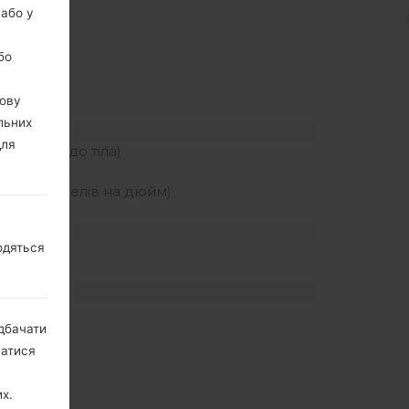
 або у
z
MHz
бо
(800)
вову
льних
для
я екрану до тіла)
льність пікселів на дюйм)
одяться
дбачати
натися
х.