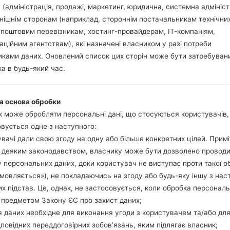
 (адміністрація, продажі, маркетинг, юридична, системна адмініст
нішнім сторонам (наприклад, стороннім постачальникам технічни
 поштовим перевізникам, хостинг-провайдерам, ІТ-компаніям,
ація LGK430P(LGK430P) 
аційним агентствам), які назначені власником у разі потреби
ками даних. Оновлений список цих сторін може бути затребуван
Модель та її характеристики
а в будь-який час.
LGK430P
LG K10
Січень, 2016
а основа обробки
8.8 міліметрів (0.35 дюйма)
 може обробляти персональні дані, що стосуються користувачів
146 x 74.8 міліметрів (5.75 x
вується одне з наступного:
142 грам (5.01 унції)
вачі дали свою згоду на одну або більше конкретних цілей. Примі
Android 5.1.1 (Lollipop) or An
з деяким законодавством, власнику може бути дозволено провод
Апаратне забезпечення
 персональних даних, доки користувач не виступає проти такої о
1.14 GHz Cortex-A53 Mediat
дмовляється»), не покладаючись на згоду або будь-яку іншу з нас
Восьмиядерний
х підстав. Це, однак, не застосовується, коли обробка персонал
2GB
 предметом Закону ЄС про захист даних;
16GB
 даних необхідне для виконання угоди з користувачем та/або для
microSD, до 32 GB
Мережа та дані
дповідних переддоговірних зобов’язань, яким підлягає власник;