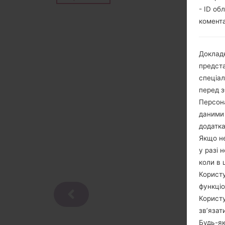
- ID об
комента
Докладн
предста
спеціа
перед з
Персона
даними 
додатка
Якщо не
у разі 
коли в 
Користу
функціо
Користу
зв’язат
Будь-як