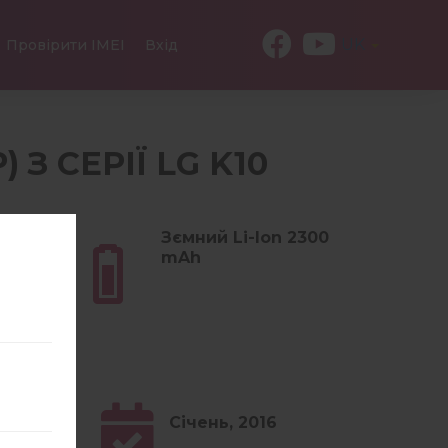
UK
Провірити IMEI
Вхід
 З СЕРІЇ LG K10
(5.01
Зємний Li-Ion 2300
mAh
Січень, 2016