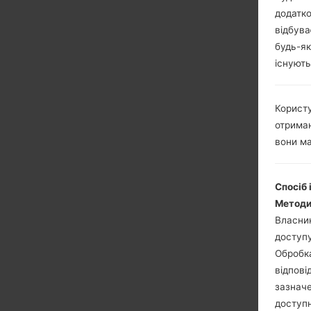
додатко
відбува
будь-як
існують
Користу
отриман
вони ма
Спосіб 
Методи
Власник
доступу
Обробка
відпові
зазначе
доступн