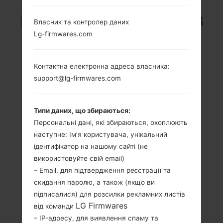
LG KG370 (LGKG370) З
Власник та контролер даних
Lg-firmwares.com
СЕРІЇ LG OTHERS
Контактна електронна адреса власника:
support@lg-firmwares.com
Типи даних, що збираються:
1.51 пікселів
-
Персональні дані, які збираються, охоплюють
128 x 128 пікселів
-
наступне: Ім’я користувача, унікальний
ідентифікатор на нашому сайті (не
використовуйте свій email)
– Email, для підтвердження реєстрації та
скидання паролю, а також (якщо ви
підписалися) для розсилки рекламних листів
72 грам (2.53
Зємний Li-Ion 750
LG Firmwares
від команди
унції)
mAh
– IP-адресу, для виявлення спаму та