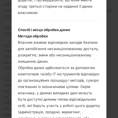
Дата випуску
2007
згоду третьої сторони на надання її даних
Глибина
13 міліметрів (0.51 дюйма)
власникові.
Розміри (ширина/висота)
85 x 45 міліметрів (3.34 x
1.77 дюйма)
Вага
72 грам (2.53 унції)
Спосіб і місце обробки даних
Операційна система
-
Методи обробки
Апаратне забезпечення
Власник вживає відповідних заходів безпеки
ЦП (процесор)
-
для запобігання несанкціонованому доступу,
Ядра процесора
-
розкриттю, зміни або несанкціонованому
Оперативна память
-
знищенню даних.
Внутрішня память
512 KB
Обробка даних здійснюється за допомогою
Зовнішня память
-
Мережа та дані
комп’ютерів та/або ІТ-інструментів відповідно
Кількість місць для сім
1 Міні SIM
до організаційних процедур і методів, суворо
карт
пов’язаних із зазначеними цілями. Окрім
2G
GSM 900/1800 MHz
власника, у деяких випадках дані можуть
3G
-
бути доступні деяким типам відповідальних
(4G) LTE
-
осіб, які беруть участь у роботі цього додатку
5G network
-
(адміністрація, продажі, маркетинг,
Дані
GPRS