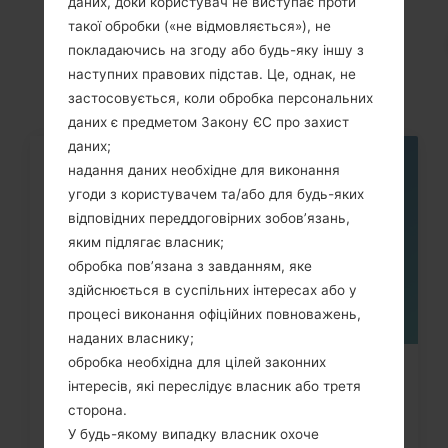
даних, доки користувач не виступає проти
Статті
такої обробки («не відмовляється»), не
LGKG370(LGKG370)
покладаючись на згоду або будь-яку іншу з
наступних правових підстав. Це, однак, не
застосовується, коли обробка персональних
даних є предметом Закону ЄС про захист
даних;
надання даних необхідне для виконання
05
ТРАВ.
угоди з користувачем та/або для будь-яких
відповідних переддоговірних зобов’язань,
яким підлягає власник;
обробка пов’язана з завданням, яке
здійснюється в суспільних інтересах або у
процесі виконання офіційних повноважень,
наданих власнику;
обробка необхідна для цілей законних
Як скинути до заводських
інтересів, які переслідує власник або третя
налаштувань за допомогою коду...
сторона.
У будь-якому випадку власник охоче