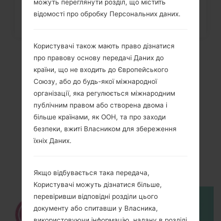
можуть переглянути розділ, що містить
відомості про обробку Персональних даних.
Користувачі також мають право дізнатися
про правову основу передачі Даних до
країни, що не входить до Європейського
Союзу, або до будь-якої міжнародної
організації, яка регулюється міжнародним
публічним правом або створена двома і
більше країнами, як ООН, та про заходи
безпеки, вжиті Власником для збереження
їхніх Даних.
Відео
LGKG370(LGKG370)
Якщо відбувається така передача,
Користувачі можуть дізнатися більше,
перевіривши відповідні розділи цього
документу або спитавши у Власника,
використовуючи інформацію, надану в розділі