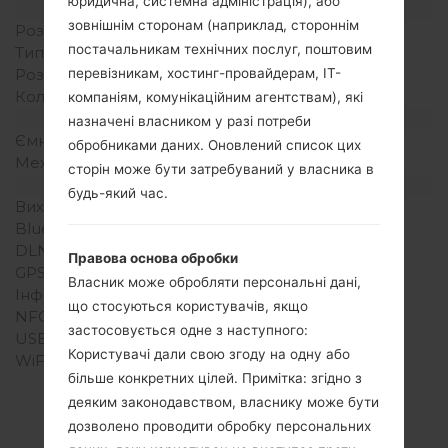
юридична, системна адміністрація), або
Дисплей
зовнішнім сторонам (наприклад, стороннім
Розмір екрану
1.51 пікселів
постачальникам технічних послуг, поштовим
Тип екрану
CSTN
перевізникам, хостинг-провайдерам, ІТ-
Розширення екрану
128 x 128 пікселів
Кольори екрану
65K кольорів
компаніям, комунікаційним агентствам), які
Акамулятор і клавіатура
назначені власником у разі потреби
Ємність акумулятора
Зємний Li-Ion 750 mAh
обробниками даних. Оновлений список цих
Механічна клавіатура
Так
сторін може бути затребуваний у власника в
Інтерфейси
будь-який час.
Вихід для аудіо
-
Bluetooth
-
DLNA
Ні
Правова основа обробки
GPS
-
Власник може обробляти персональні дані,
Інфрачервоний порт
Ні
що стосуються користувачів, якщо
NFC
Ні
застосовується одне з наступного:
USB
Так
Користувачі дали свою згоду на одну або
WiFi
-
більше конкретних цілей. Примітка: згідно з
деяким законодавством, власнику може бути
дозволено проводити обробку персональних