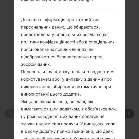
Огляд
LGKG370(LGKG370)
Докладна інформація про кожний тип
персональних даних, що збираються,
представлена у спеціальних розділах цієї
політики конфіденційності або в спеціальних
Порівняти
пояснювальних повідомленнях, які
відображаються безпосередньо перед
збором даних.
Персональні дані можуть вільно надаватися
користувачем або, у випадку з даними про
використання, збиратися автоматично при
використанні цього додатка.
Якщо не вказано інше, всі дані, які
вимагаються цим додатком, є обов’язковими,
і у разі ненадання цих даних додаток не
зможе надати свої послуги. У випадках, коли
в цьому додатку прямо зазначено, що деякі
дані не є обов’язковими, Користувачі можуть