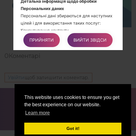
Детальна інформація щодо обробки
Персональних даних
Персональні дані збираються для наступних
цілей і для використання таких послуг:
Коментування контенту
TOP 5 SECRET CODES for LG!
Керування контактами та надсилання
ПРИЙНЯТИ
ВИЙТИ ЗВІДСИ
повідомлень
0
Коментарі
Права Користувачів
Користувачі можуть користуватися певними
Увійти
щоб залишити коментар.
правами щодо своїх Даних, що обробляються
Власником.
ДЛЯ БЛОГЕРІВ ТА ЖУРНАЛІСТІВ
НОВИНИ
This website uses cookies to ensure you get
ПОРІВНЯТИ
КОНТАКТИ
ПРИВАТНІСТЬ
the best experience on our website.
Зокрема, Користувачі мають право:
УМОВИ ВИКОРИСТАННЯ
Learn more
Скасувати свою згоду в будь-який час.
Користувачі мають право скасувати свою
згоду, якщо раніше вони давали згоду на
Got it!
обробку своїх Персональних даних.