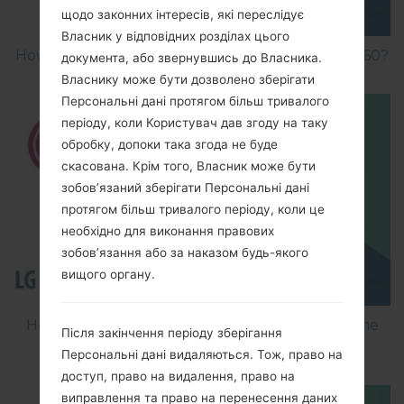
щодо законних інтересів, які переслідує
Власник у відповідних розділах цього
How to Factory Reset through menu on LG GB160?
документа, або звернувшись до Власника.
Власнику може бути дозволено зберігати
Персональні дані протягом більш тривалого
періоду, коли Користувач дав згоду на таку
обробку, допоки така згода не буде
скасована. Крім того, Власник може бути
зобов’язаний зберігати Персональні дані
протягом більш тривалого періоду, коли це
необхідно для виконання правових
зобов’язання або за наказом будь-якого
вищого органу.
How to Flash Stock Firmware on LG Smartphone
Після закінчення періоду зберігання
using LG Flash Tool 2014?
Персональні дані видаляються. Тож, право на
доступ, право на видалення, право на
виправлення та право на перенесення даних