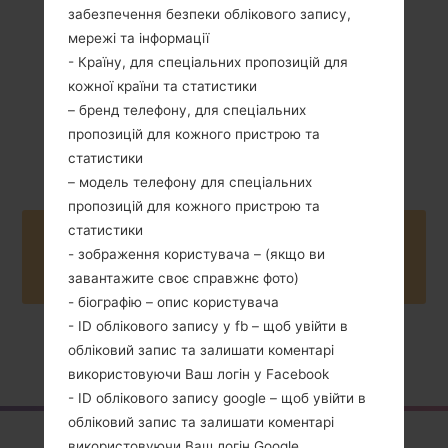
забезпечення безпеки облікового запису,
мережі та інформації
- Країну, для спеціальних пропозицій для
кожної країни та статистики
– бренд телефону, для спеціальних
2007
пропозицій для кожного пристрою та
Unknown
статистики
– модель телефону для спеціальних
пропозицій для кожного пристрою та
статистики
Buy accessories on Amazon
- зображення користувача – (якщо ви
завантажите своє справжнє фото)
- біографію – опис користувача
- ID облікового запису у fb – щоб увійти в
обліковий запис та залишати коментарі
Головна
→
Серія
→
LG Others
→
LGKG370
використовуючи Ваш логін у Facebook
- ID облікового запису google – щоб увійти в
обліковий запис та залишати коментарі
використовуючи Ваш логін Google