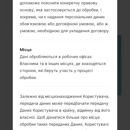
допоможе пояснити конкретну правову
основу, яка застосовується до обробки, і
зокрема, чи є надання персональних даних
обов’язковою або договірною умовою, або ж
умовою, необхідною для укладення договору.
06
Місце
ТРАВ.
Дані обробляються в робочих офісах
Власника та в інших місцях, де знаходяться
сторони, які беруть участь у процесі
обробки.
Залежно від місцезнаходження Користувача,
передача даних може передбачати передачу
Як видалити усі дані з телефону
Даних Користувача в країну, відмінну від його
через меню на LG Viewty,...
власної. Щоб дізнатися більше про місце
обробки таких переданих Даних, Користувачі