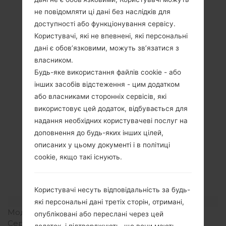
не повідомляти ці дані без наслідків для
доступності або функціонування сервісу.
Користувачі, які не впевнені, які персональні
дані є обов’язковими, можуть зв’язатися з
власником.
Будь-яке використання файлів cookie - або
інших засобів відстеження - цим додатком
або власниками сторонніх сервісів, які
використовує цей додаток, відбувається для
надання необхідних користувачеві послуг на
доповнення до будь-яких інших цілей,
описаних у цьому документі і в політиці
Специфікація
cookie, якщо такі існують.
LGKG370(LGKG370)
Користувачі несуть відповідальність за будь-
Модель та її характеристики
які персональні дані третіх сторін, отримані,
Модель
LGKG370
опубліковані або переслані через цей
Серія
LG Others
додаток, і підтверджують, що вони мають