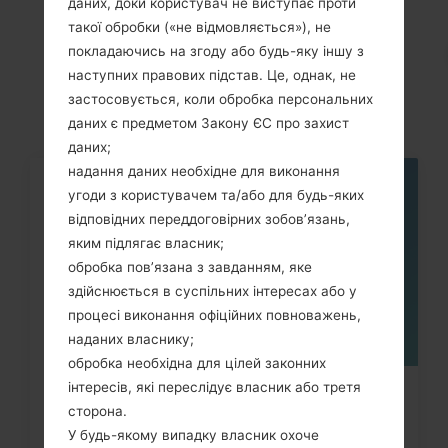
даних, доки користувач не виступає проти
такої обробки («не відмовляється»), не
Статті
покладаючись на згоду або будь-яку іншу з
LGKG248(LGKG248)
наступних правових підстав. Це, однак, не
застосовується, коли обробка персональних
даних є предметом Закону ЄС про захист
даних;
надання даних необхідне для виконання
угоди з користувачем та/або для будь-яких
05
ТРАВ.
відповідних переддоговірних зобов’язань,
яким підлягає власник;
обробка пов’язана з завданням, яке
здійснюється в суспільних інтересах або у
процесі виконання офіційних повноважень,
наданих власнику;
обробка необхідна для цілей законних
інтересів, які переслідує власник або третя
Як скинути до заводських
сторона.
налаштувань за допомогою коду...
У будь-якому випадку власник охоче