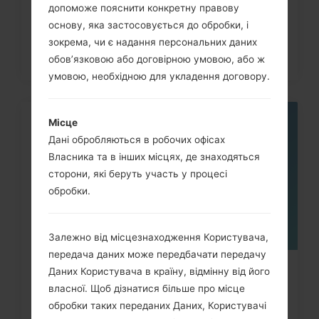
допоможе пояснити конкретну правову
основу, яка застосовується до обробки, і
зокрема, чи є надання персональних даних
обов’язковою або договірною умовою, або ж
умовою, необхідною для укладення договору.
Місце
06
ТРАВ.
Дані обробляються в робочих офісах
Власника та в інших місцях, де знаходяться
сторони, які беруть участь у процесі
обробки.
Залежно від місцезнаходження Користувача,
передача даних може передбачати передачу
Даних Користувача в країну, відмінну від його
Як видалити усі дані з телефону
власної. Щоб дізнатися більше про місце
через меню на LG Viewty,...
обробки таких переданих Даних, Користувачі