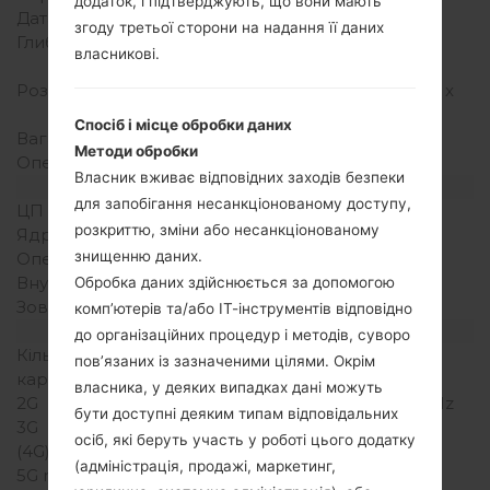
додаток, і підтверджують, що вони мають
Дата випуску
2006
згоду третьої сторони на надання її даних
Глибина
21.9 міліметрів (0.82
власникові.
дюйма)
Розміри (ширина/висота)
89 x 46 міліметрів (3.50 x
1.81 дюйма)
Спосіб і місце обробки даних
Вага
70 грам (2.59 унції)
Методи обробки
Операційна система
-
Власник вживає відповідних заходів безпеки
Апаратне забезпечення
для запобігання несанкціонованому доступу,
ЦП (процесор)
-
розкриттю, зміни або несанкціонованому
Ядра процесора
-
знищенню даних.
Оперативна память
-
Внутрішня память
8MB
Обробка даних здійснюється за допомогою
Зовнішня память
-
комп’ютерів та/або ІТ-інструментів відповідно
Мережа та дані
до організаційних процедур і методів, суворо
Кількість місць для сім
1 Міні SIM
пов’язаних із зазначеними цілями. Окрім
карт
власника, у деяких випадках дані можуть
2G
GSM 900/1800/1900 MHz
бути доступні деяким типам відповідальних
3G
-
осіб, які беруть участь у роботі цього додатку
(4G) LTE
-
(адміністрація, продажі, маркетинг,
5G network
-