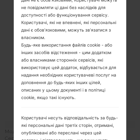
не повідомляти ці дані без наслідків для
доступності або функціонування сервісу.
Користувачі, які не впевнені, які персональні
дані є обов’язковими, можуть зв’язатися з
власником.
Будь-яке використання файлів cookie - або
інших засобів відстеження - цим додатком
або власниками сторонніх сервісів, які
використовує цей додаток, відбувається для
надання необхідних користувачеві послуг на
доповнення до будь-яких інших цілей,
описаних у цьому документі і в політиці
Специфікація
cookie, якщо такі існують.
LGKG248(LGKG248)
Користувачі несуть відповідальність за будь-
Модель та її характеристики
які персональні дані третіх сторін, отримані,
Модель
LGKG248
опубліковані або переслані через цей
Серія
LG Others