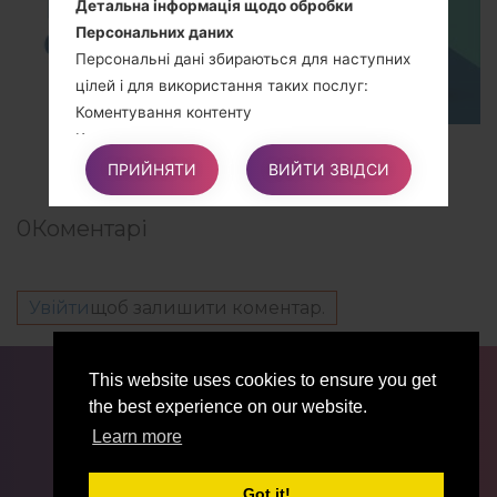
Детальна інформація щодо обробки
Персональних даних
Персональні дані збираються для наступних
цілей і для використання таких послуг:
Коментування контенту
Керування контактами та надсилання
TOP 5 SECRET CODES for LG!
повідомлень
ПРИЙНЯТИ
ВИЙТИ ЗВІДСИ
0
Коментарі
Права Користувачів
Користувачі можуть користуватися певними
правами щодо своїх Даних, що обробляються
Увійти
щоб залишити коментар.
Власником.
ДЛЯ БЛОГЕРІВ ТА ЖУРНАЛІСТІВ
НОВИНИ
This website uses cookies to ensure you get
Зокрема, Користувачі мають право:
ПОРІВНЯТИ
КОНТАКТИ
ПРИВАТНІСТЬ
the best experience on our website.
Скасувати свою згоду в будь-який час.
УМОВИ ВИКОРИСТАННЯ
Learn more
Користувачі мають право скасувати свою
згоду, якщо раніше вони давали згоду на
Got it!
обробку своїх Персональних даних.