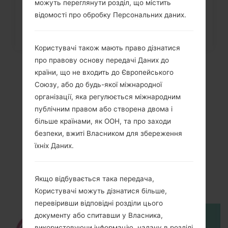
можуть переглянути розділ, що містить
відомості про обробку Персональних даних.
Користувачі також мають право дізнатися
про правову основу передачі Даних до
країни, що не входить до Європейського
Союзу, або до будь-якої міжнародної
організації, яка регулюється міжнародним
публічним правом або створена двома і
більше країнами, як ООН, та про заходи
безпеки, вжиті Власником для збереження
їхніх Даних.
Відео
LGKG248(LGKG248)
Якщо відбувається така передача,
Користувачі можуть дізнатися більше,
перевіривши відповідні розділи цього
документу або спитавши у Власника,
використовуючи інформацію, надану в розділі