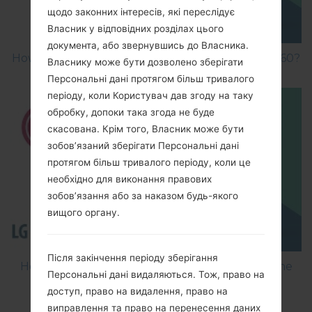
щодо законних інтересів, які переслідує
Власник у відповідних розділах цього
документа, або звернувшись до Власника.
How to Factory Reset through menu on LG GB160?
Власнику може бути дозволено зберігати
Персональні дані протягом більш тривалого
періоду, коли Користувач дав згоду на таку
обробку, допоки така згода не буде
скасована. Крім того, Власник може бути
зобов’язаний зберігати Персональні дані
протягом більш тривалого періоду, коли це
необхідно для виконання правових
зобов’язання або за наказом будь-якого
вищого органу.
Після закінчення періоду зберігання
How to Flash Stock Firmware on LG Smartphone
Персональні дані видаляються. Тож, право на
using LG Flash Tool 2014?
доступ, право на видалення, право на
виправлення та право на перенесення даних