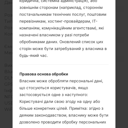
юридична, системна адміністрація), або
Дані
GPRS
зовнішнім сторонам (наприклад, стороннім
Дисплей
постачальникам технічних послуг, поштовим
Розмір екрану
-
Тип екрану
TFT
перевізникам, хостинг-провайдерам, ІТ-
Розширення екрану
128 x 160 пікселів
компаніям, комунікаційним агентствам), які
Кольори екрану
256K кольорів
назначені власником у разі потреби
Акамулятор і клавіатура
обробниками даних. Оновлений список цих
Ємність акумулятора
Зємний Li-Ion 830 mAh
сторін може бути затребуваний у власника в
Механічна клавіатура
Так
будь-який час.
Інтерфейси
Вихід для аудіо
-
Bluetooth
Версія 1.2
Правова основа обробки
DLNA
Ні
Власник може обробляти персональні дані,
GPS
-
що стосуються користувачів, якщо
Інфрачервоний порт
Ні
застосовується одне з наступного:
NFC
Ні
Користувачі дали свою згоду на одну або
USB
-
більше конкретних цілей. Примітка: згідно з
WiFi
-
деяким законодавством, власнику може бути
дозволено проводити обробку персональних