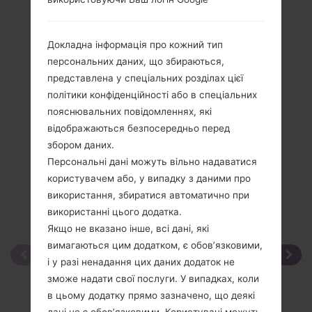
Огляд
LGKG248(LGKG248)
Докладна інформація про кожний тип
персональних даних, що збираються,
представлена у спеціальних розділах цієї
політики конфіденційності або в спеціальних
Порівняти
пояснювальних повідомленнях, які
відображаються безпосередньо перед
збором даних.
Персональні дані можуть вільно надаватися
користувачем або, у випадку з даними про
використання, збиратися автоматично при
використанні цього додатка.
Якщо не вказано інше, всі дані, які
вимагаються цим додатком, є обов’язковими,
і у разі ненадання цих даних додаток не
зможе надати свої послуги. У випадках, коли
в цьому додатку прямо зазначено, що деякі
дані не є обов’язковими, Користувачі можуть