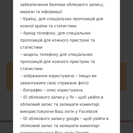
забезпечення безпеки облікового запису,
мережі та інформації
- Країну, для спеціальних пропозицій для
кожної країни та статистики
– бренд телефону, для спеціальних
2006
пропозицій для кожного пристрою та
Unknown
статистики
– модель телефону для спеціальних
пропозицій для кожного пристрою та
статистики
Buy accessories on Amazon
- зображення користувача – (якщо ви
завантажите своє справжнє фото)
- біографію – опис користувача
- ID облікового запису у fb – щоб увійти в
обліковий запис та залишати коментарі
Головна
→
Серія
→
LG Others
→
LGKG248
використовуючи Ваш логін у Facebook
- ID облікового запису google – щоб увійти в
обліковий запис та залишати коментарі
використовуючи Ваш логін Google