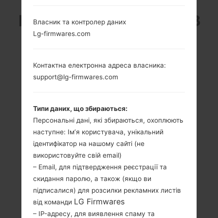
LG KG248 (LGKG248) З
Власник та контролер даних
Lg-firmwares.com
СЕРІЇ LG OTHERS
Контактна електронна адреса власника:
support@lg-firmwares.com
-
-
Типи даних, що збираються:
Персональні дані, які збираються, охоплюють
128 x 160 пікселів
-
наступне: Ім’я користувача, унікальний
ідентифікатор на нашому сайті (не
використовуйте свій email)
– Email, для підтвердження реєстрації та
скидання паролю, а також (якщо ви
підписалися) для розсилки рекламних листів
70 грам (2.59
Зємний Li-Ion 830
LG Firmwares
від команди
унції)
mAh
– IP-адресу, для виявлення спаму та