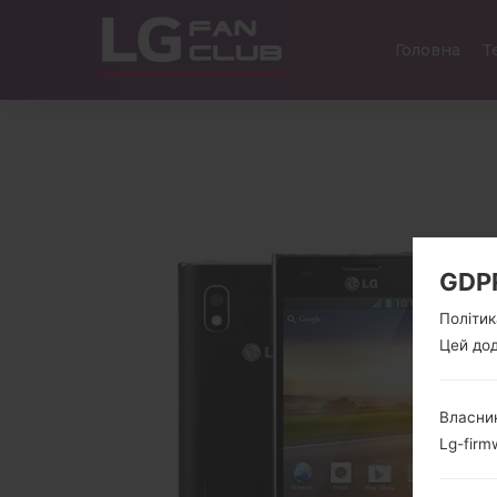
Головна
Т
GDP
Політик
Цей дод
Власник
Lg-firm