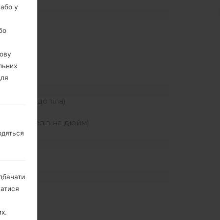
 або у
бо
z
вову
льних
для
я екрану до тіла)
ьність пікселів на дюйм)
одяться
дбачати
натися
х.