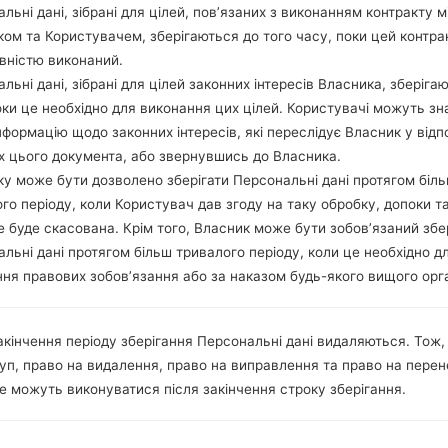
dz
Android 4.1-4.3 Jelly Bean
396 M
льні дані, зібрані для цілей, пов’язаних з виконанням контракту м
ом та Користувачем, зберігаються до того часу, поки цей контра
вністю виконаний.
dz
Android 4.1-4.3 Jelly Bean
396 M
льні дані, зібрані для цілей законних інтересів Власника, зберіга
оки це необхідно для виконання цих цілей. Користувачі можуть зн
dz
Android 4.1-4.3 Jelly Bean
369.06
нформацію щодо законних інтересів, які переслідує Власник у відп
х цього документа, або звернувшись до Власника.
dz
Android 4.0 Ice Cream Sandwich
305.08
у може бути дозволено зберігати Персональні дані протягом біл
го періоду, коли Користувач дав згоду на таку обробку, допоки т
dz
Android 4.1-4.3 Jelly Bean
395.11
е буде скасована. Крім того, Власник може бути зобов’язаний збе
льні дані протягом більш тривалого періоду, коли це необхідно д
ня правових зобов’язання або за наказом будь-якого вищого орг
dz
Android 4.1-4.3 Jelly Bean
398.25
dz
Android 4.1-4.3 Jelly Bean
396 M
акінчення періоду зберігання Персональні дані видаляються. Тож,
уп, право на видалення, право на виправлення та право на пере
dz
Android 4.1-4.3 Jelly Bean
395.11
е можуть виконуватися після закінчення строку зберігання.
dz
Android 4.1-4.3 Jelly Bean
395.11