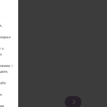
я,
ередньо
у з
го
овими, і
дках,
,
 або
ть
цим