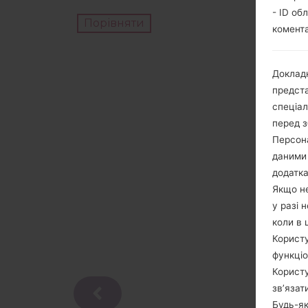
- ID об
Порівняти
комента
Докладн
предста
спеціа
перед з
Персона
даними 
додатка
Якщо не
у разі 
коли в 
Користу
функціо
Користу
зв’язат
Будь-як