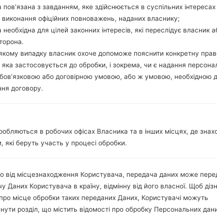
microSD, до 32 GB
 пов’язана з завданням, яке здійснюється в суспільних інтересах
Мережа та дані
 виконання офіційних повноважень, наданих власнику;
2 Міні SIM
 необхідна для цілей законних інтересів, які переслідує власник а
GSM 850/900/1800/1900 MH
торона.
HSDPA 900/1900/2100 MHz
-якому випадку власник охоче допоможе пояснити конкретну пра
-
 яка застосовується до обробки, і зокрема, чи є надання персона
-
бов’язковою або договірною умовою, або ж умовою, необхідною 
GPRS, EDGE, HSDPA, UMTS
ня договору.
Дисплей
4.0 in (~60.6% співвідношенн
TFT
320 x 480 пікселів (~144 щіл
16M кольорів
робляються в робочих офісах Власника та в інших місцях, де знах
Акамулятор і клавіатура
, які беруть участь у процесі обробки.
Зємний Li-Ion 1540 mAh
-
Інтерфейси
о від місцезнаходження Користувача, передача даних може пере
3.5mm jack
у Даних Користувача в країну, відмінну від його власної. Щоб діз
Версія 3.0, A2DP
про місце обробки таких переданих Даних, Користувачі можуть
Ні
нути розділ, що містить відомості про обробку Персональних дани
Так, A-GPS