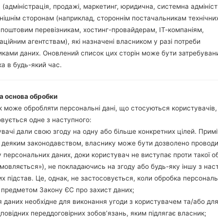
 (адміністрація, продажі, маркетинг, юридична, системна адмініст
нішнім сторонам (наприклад, стороннім постачальникам технічни
 поштовим перевізникам, хостинг-провайдерам, ІТ-компаніям,
аційним агентствам), які назначені власником у разі потреби
LGE615(LGE615) akaLG O
ками даних. Оновлений список цих сторін може бути затребуван
а в будь-який час.
Модель та її характеристики
LGE615
а основа обробки
LG Optimus L5 Dual
 може обробляти персональні дані, що стосуються користувачів
Вересень, 2012
вується одне з наступного:
9.5 міліметрів (0.37 дюйма)
вачі дали свою згоду на одну або більше конкретних цілей. Примі
118.3 x 66.5 міліметрів (4.66 
з деяким законодавством, власнику може бути дозволено провод
120 грам (4.23 унції)
 персональних даних, доки користувач не виступає проти такої о
Android 4.0 Ice Cream Sandw
дмовляється»), не покладаючись на згоду або будь-яку іншу з нас
Апаратне забезпечення
х підстав. Це, однак, не застосовується, коли обробка персонал
800 MHz Cortex-A5 Qualco
-
 предметом Закону ЄС про захист даних;
512MB
 даних необхідне для виконання угоди з користувачем та/або для
4GB
дповідних переддоговірних зобов’язань, яким підлягає власник;