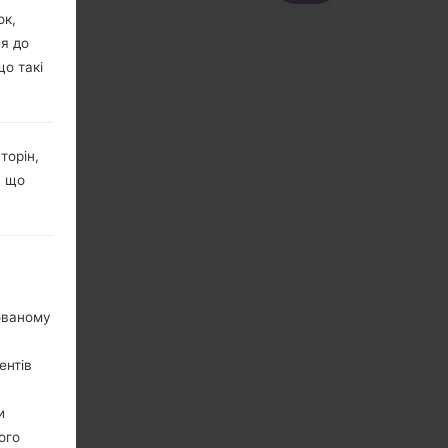
ок,
ня до
що такі
торін,
, що
нованому
ентів
и
ого