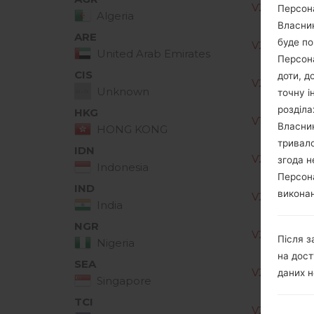
V20B_00.k
Персона
Algeria
Власник
ARE
буде по
V20B_00.k
United Arab Emirates
Персона
CIS
доти, д
V20E_00.k
Unknown
точну і
розділа
HKG
V10D_00.k
Власник
HONG KONG
тривало
IDN
V20B_00.k
згода н
Indonesia
Персона
IND
виконан
V20B_00.k
India
NGR
V20B_00.k
Після з
Nigeria
на дост
SEA
V20B_00.k
даних н
Singapore
TCI
V20B_00.k