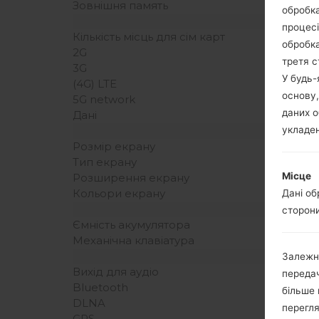
Зовнішня память
обробка
процесі
Кількість місць для сім карт
обробка
2G
третя с
3G
У будь
(4G) LTE
основу,
5G network
даних о
Дані
укладен
Розмір екрану
Тип екрану
Місце
Розширення екрану
Кольори екрану
Дані об
сторони
Ємність акумулятора
Механічна клавіатура
Залежн
Вихід для аудіо
передач
Bluetooth
більше 
DLNA
перегля
GPS