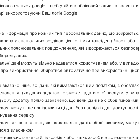
лікового запису google – щоб увійти в обліковий запис та залишати
рі використовуючи Ваш логін Google
а інформація про кожний тип персональних даних, що збираютьс
влена у спеціальних розділах цієї політики конфіденційності або в
льних пояснювальних повідомленнях, які відображаються безпос
бором даних.
льні дані можуть вільно надаватися користувачем або, у випадк
про використання, збиратися автоматично при використанні цьо
.
 вказано інше, всі дані, які вимагаються цим додатком, є обов’язк
ненадання цих даних додаток не зможе надати свої послуги. У випа
цьому додатку прямо зазначено, що деякі дані не є обов’язковими
вачі можуть не повідомляти ці дані без наслідків для доступності
нування сервісу.
вачі, які не впевнені, які персональні дані є обов’язковими, можу
ися з власником.
е використання файлів cookie - або інших засобів відстеження - 