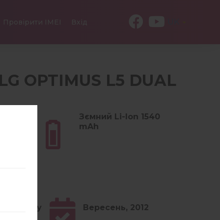
UK
Провірити IMEI
Вхід
Ї LG OPTIMUS L5 DUAL
(4.23
Зємний Li-Ion 1540
mAh
1-4.3 Jelly
Вересень, 2012