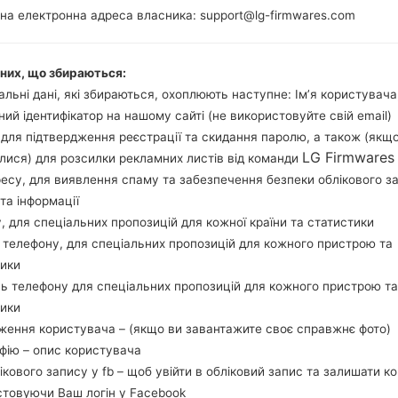
MSM7225A
на електронна адреса власника: support@lg-firmwares.com
Snapdragon S1
512MB
аних, що збираються:
льні дані, які збираються, охоплюють наступне: Ім’я користувача
ний ідентифікатор на нашому сайті (не використовуйте свій email)
Buy accessories on
, для підтвердження реєстрації та скидання паролю, а також (якщ
LG Firmwares
лися) для розсилки рекламних листів від команди
ресу, для виявлення спаму та забезпечення безпеки облікового з
та інформації
Головна
→
Серія
→
LG Optimus L5 Dual
→
LGE615
у, для спеціальних пропозицій для кожної країни та статистики
 телефону, для спеціальних пропозицій для кожного пристрою та
тики
ь телефону для спеціальних пропозицій для кожного пристрою та
тики
615(LGE615) akaLG Optim
ження користувача – (якщо ви завантажите своє справжнє фото)
афію – опис користувача
лікового запису у fb – щоб увійти в обліковий запис та залишати к
стовуючи Ваш логін у Facebook