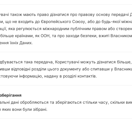
Ні
Ні
вачі також мають право дізнатися про правову основу передачі 
microUSB 2.0
ни, що не входить до Європейського Союзу, або до будь-якої міжн
Wi-Fi802.11b/g/n, hotspot
ації, яка регулюється міжнародним публічним правом або створе
 більше країнами, як ООН, та про заходи безпеки, вжиті Власнико
ння їхніх Даних.
E615(LGE615) akaLG Opt
дбувається така передача, Користувачі можуть дізнатися більше,
ивши відповідні розділи цього документу або спитавши у Власник
 LG
товуючи інформацію, надану в розділі контактів.
зберігання
льні дані обробляються та зберігаються стільки часу, скільки в
йлу
ОС
Розмі
я яких вони були зібрані.
лу
ОС
Розмі
dz
Android 4.1-4.3 Jelly Bean
396 M