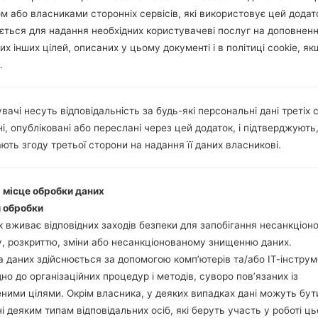
м або власниками сторонніх сервісів, які використовує цей додат
ється для надання необхідних користувачеві послуг на доповнен
их інших цілей, описаних у цьому документі і в політиці cookie, як
.
вачі несуть відповідальність за будь-які персональні дані третіх с
і, опубліковані або переслані через цей додаток, і підтверджують
ють згоду третьої сторони на надання її даних власникові.
і місце обробки даних
 обробки
 вживає відповідних заходів безпеки для запобігання несанкціо
, розкриттю, зміни або несанкціонованому знищенню даних.
 даних здійснюється за допомогою комп’ютерів та/або ІТ-інструм
дно до організаційних процедур і методів, суворо пов’язаних із
ними цілями. Окрім власника, у деяких випадках дані можуть бут
і деяким типам відповідальних осіб, які беруть участь у роботі ць