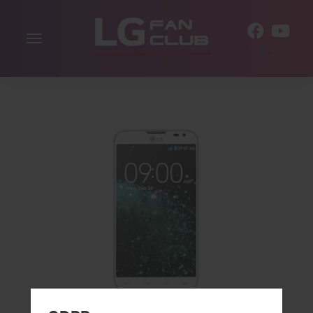
Включити
UK
навігацію