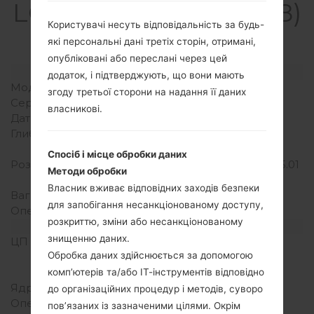
LGD320G8(LGD320G8)
Користувачі несуть відповідальність за будь-
akaLG L70
які персональні дані третіх сторін, отримані,
опубліковані або переслані через цей
Модель та її характеристики
додаток, і підтверджують, що вони мають
Модель
LGD320G8
згоду третьої сторони на надання її даних
Серія
LG L70
власникові.
Дата випуску
Квітень, 2014
Глибина
9.5 міліметрів (0.37
дюйма)
Спосіб і місце обробки даних
Розміри (ширина/висота)
127.2 x 66.8 міліметрів (5.01
Методи обробки
x 2.63 дюйма)
Власник вживає відповідних заходів безпеки
Вага
124 грам (4.37 унції)
для запобігання несанкціонованому доступу,
Операційна система
Android 4.4.x KitKat
розкриттю, зміни або несанкціонованому
Апаратне забезпечення
знищенню даних.
ЦП (процесор)
1.2 GHz Cortex-A7
Обробка даних здійснюється за допомогою
Qualcomm MSM8926
Snapdragon 400
комп’ютерів та/або ІТ-інструментів відповідно
Ядра процесора
Двоядерний
до організаційних процедур і методів, суворо
Оперативна память
1GB
пов’язаних із зазначеними цілями. Окрім