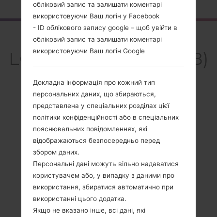
обліковий запис та залишати коментарі
використовуючи Ваш логін у Facebook
- ID облікового запису google – щоб увійти в
Огляд
обліковий запис та залишати коментарі
використовуючи Ваш логін Google
LGD320G8(LGD320G8)
akaLG L70
Докладна інформація про кожний тип
персональних даних, що збираються,
представлена у спеціальних розділах цієї
політики конфіденційності або в спеціальних
пояснювальних повідомленнях, які
Порівняти
відображаються безпосередньо перед
збором даних.
Персональні дані можуть вільно надаватися
користувачем або, у випадку з даними про
використання, збиратися автоматично при
використанні цього додатка.
Якщо не вказано інше, всі дані, які