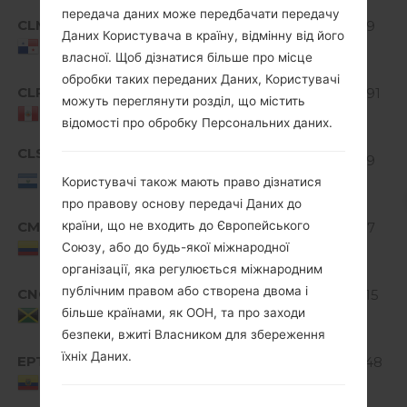
передача даних може передбачати передачу
Android
CLM
D320g810a_03.kdz
909.9
4.4.x
Даних Користувача в країну, відмінну від його
MiB
Panama
KitKat
власної. Щоб дізнатися більше про місце
обробки таких переданих Даних, Користувачі
Android
CLP
D320g810a_05.kdz
909.91
можуть переглянути розділ, що містить
4.4.x
MiB
Peru
KitKat
відомості про обробку Персональних даних.
Android
CLS
D320g810a_03.kdz
909.9
4.4.x
El
MiB
Користувачі також мають право дізнатися
Salvador
KitKat
про правову основу передачі Даних до
Android
CMC
країни, що не входить до Європейського
D320g810a_05.kdz
911.67
4.4.x
MiB
Colombia
Союзу, або до будь-якої міжнародної
KitKat
організації, яка регулюється міжнародним
Android
публічним правом або створена двома і
CNC
D320g810a_03.kdz
906.15
4.4.x
більше країнами, як ООН, та про заходи
MiB
Jamaica
KitKat
безпеки, вжиті Власником для збереження
Android
їхніх Даних.
EPT
D320g810a_02.kdz
897.48
4.4.x
MiB
Ecuador
KitKat