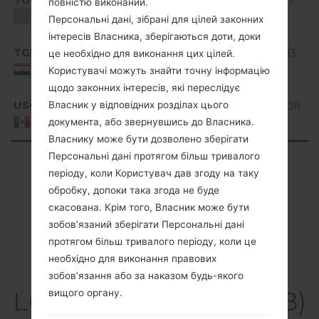
D320g810a_03.kdz
911.67
повністю виконаний.
4.4.x
MiB
Unknown
Персональні дані, зібрані для цілей законних
KitKat
інтересів Власника, зберігаються доти, доки
Android
TGP
D320g810a_02.kdz
917.83
це необхідно для виконання цих цілей.
4.4.x
MiB
Paraguay
Користувачі можуть знайти точну інформацію
KitKat
щодо законних інтересів, які переслідує
Android
USC
D320g810c_00.kdz
906.08
Власник у відповідних розділах цього
4.4.x
MiB
Mexico
документа, або звернувшись до Власника.
KitKat
Власнику може бути дозволено зберігати
Персональні дані протягом більш тривалого
Showing 1 to 18 of 18 entries
періоду, коли Користувач дав згоду на таку
Previous
1
Next
обробку, допоки така згода не буде
скасована. Крім того, Власник може бути
зобов’язаний зберігати Персональні дані
протягом більш тривалого періоду, коли це
необхідно для виконання правових
Статті
зобов’язання або за наказом будь-якого
LGD320G8(LGD320G8)
вищого органу.