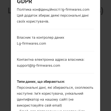
GDPR
LG D320G8 (LGD320G8)
Політика конфіденційності lg-firmwares.com
Цей додаток збирає деякі персональні дані
З СЕРІЇ LG L70
своїх користувачів.
Власник та контролер даних
Lg-firmwares.com
4.5 in (~67.8%
1.2 GHz Cortex-A7
Контактна електронна адреса власника:
співвідношення
Qualcomm
екрану до тіла)
MSM8926
support@lg-firmwares.com
Snapdragon 400
480 x 800 пікселів
(~207 щільність
1GB
пікселів на дюйм)
Типи даних, що збираються:
Персональні дані, які збираються, охоплюють
наступне: Ім’я користувача, унікальний
ідентифікатор на нашому сайті (не
використовуйте свій email)