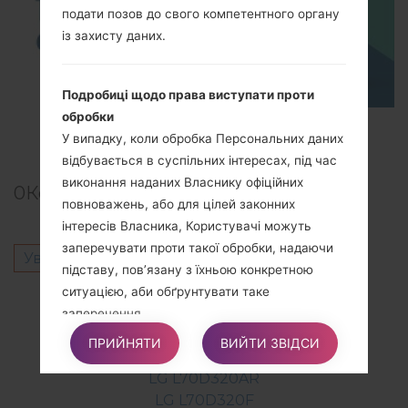
подати позов до свого компетентного органу
із захисту даних.
Подробиці щодо права виступати проти
обробки
TOP 5 SECRET CODES for LG!
У випадку, коли обробка Персональних даних
відбувається в суспільних інтересах, під час
виконання наданих Власнику офіційних
0
Коментарі
повноважень, або для цілей законних
інтересів Власника, Користувачі можуть
заперечувати проти такої обробки, надаючи
Увійти
щоб залишити коментар.
підставу, пов’язану з їхньою конкретною
ситуацією, аби обґрунтувати таке
Інші моделі з цієї серії
заперечення.
LG L70D320
ПРИЙНЯТИ
ВИЙТИ ЗВІДСИ
LG L70D320AG
Однак Користувачі повинні знати, що, якщо
LG L70D320AR
їхні Персональні дані обробляються для
LG L70D320F