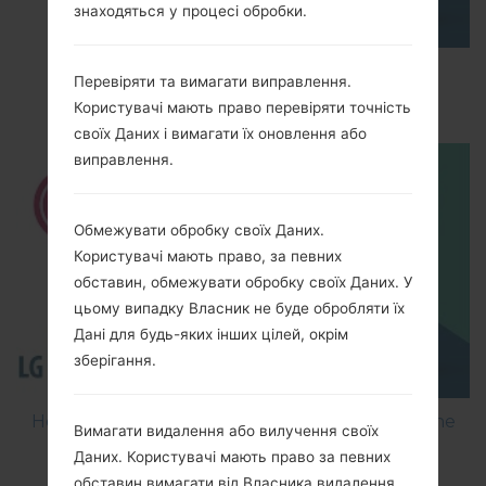
знаходяться у процесі обробки.
How to Factory Reset through menu on LG
Перевіряти та вимагати виправлення.
Optimus Vu 2 F200S?
Користувачі мають право перевіряти точність
своїх Даних і вимагати їх оновлення або
виправлення.
Обмежувати обробку своїх Даних.
Користувачі мають право, за певних
обставин, обмежувати обробку своїх Даних. У
цьому випадку Власник не буде обробляти їх
Дані для будь-яких інших цілей, окрім
зберігання.
How to Flash Stock Firmware on LG Smartphone
Вимагати видалення або вилучення своїх
using LG Flash Tool 2014?
Даних. Користувачі мають право за певних
обставин вимагати від Власника видалення