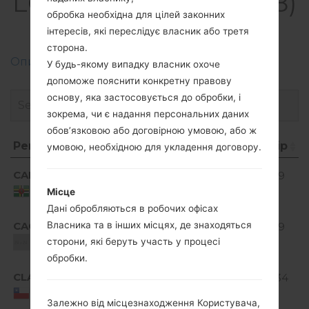
LGD320G8(LGD320G8)
обробка необхідна для цілей законних
akaLG L70
інтересів, які переслідує власник або третя
сторона.
Описання регіонів прошивок телефонів LG
У будь-якому випадку власник охоче
допоможе пояснити конкретну правову
основу, яка застосовується до обробки, і
зокрема, чи є надання персональних даних
обов’язковою або договірною умовою, або ж
Регіон
Назва файлу
ОС
Розмір
умовою, необхідною для укладення договору.
Регіон
Назва файлу
ОС
Розмір
Android
CAD
D320g810a_03.kdz
909.9
4.4.x
MiB
Dominica
Місце
KitKat
Дані обробляються в робочих офісах
Android
CAO
Власника та в інших місцях, де знаходяться
D320g810a_03.kdz
909.9
4.4.x
MiB
Unknown
сторони, які беруть участь у процесі
KitKat
обробки.
Android
CLA
D320g810a_03.kdz
910.34
4.4.x
MiB
Chile
KitKat
Залежно від місцезнаходження Користувача,