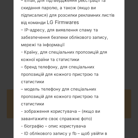
– Email, для підтвердження реєстрації та
скидання паролю, а також (якщо ви
124 грам (4.37
Зємний Li-Ion
підписалися) для розсилки рекламних листів
унції)
2100 mAh
LG Firmwares
від команди
– IP-адресу, для виявлення спаму та
забезпечення безпеки облікового запису,
мережі та інформації
- Країну, для спеціальних пропозицій для
кожної країни та статистики
Квітень, 2014
– бренд телефону, для спеціальних
Unknown
пропозицій для кожного пристрою та
статистики
– модель телефону для спеціальних
пропозицій для кожного пристрою та
Buy accessories on Amazon
статистики
- зображення користувача – (якщо ви
завантажите своє справжнє фото)
- біографію – опис користувача
- ID облікового запису у fb – щоб увійти в
Головна
→
Серія
→
LG L70
→
LGD320G8