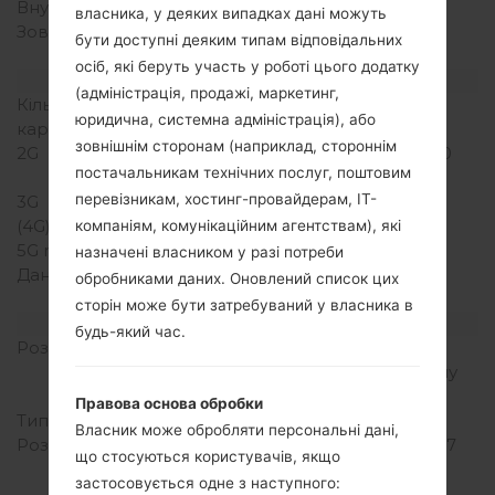
Внутрішня память
4GB
власника, у деяких випадках дані можуть
Зовнішня память
microSD, до 32 GB
бути доступні деяким типам відповідальних
(виділений слот)
осіб, які беруть участь у роботі цього додатку
Мережа та дані
(адміністрація, продажі, маркетинг,
Кількість місць для сім
1 Міні SIM
юридична, системна адміністрація), або
карт
зовнішнім сторонам (наприклад, стороннім
2G
GSM 850/900/1800/1900
постачальникам технічних послуг, поштовим
MHz
перевізникам, хостинг-провайдерам, ІТ-
3G
HSDPA 900/2100 MHz
(4G) LTE
-
компаніям, комунікаційним агентствам), які
5G network
-
назначені власником у разі потреби
Дані
GPRS, EDGE, UMTS,
обробниками даних. Оновлений список цих
HSDPA, HSUPA, HSPA+
сторін може бути затребуваний у власника в
Дисплей
будь-який час.
Розмір екрану
4.5 in (~67.8%
співвідношення екрану
до тіла)
Правова основа обробки
Тип екрану
IPS LCD
Власник може обробляти персональні дані,
Розширення екрану
480 x 800 пікселів (~207
що стосуються користувачів, якщо
щільність пікселів на
застосовується одне з наступного:
дюйм)