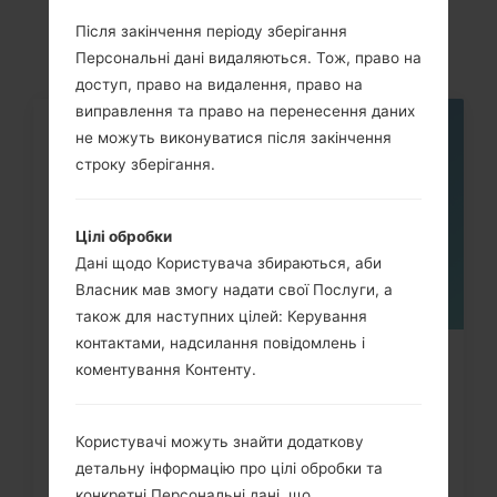
akaLG L70
Після закінчення періоду зберігання
Персональні дані видаляються. Тож, право на
доступ, право на видалення, право на
виправлення та право на перенесення даних
не можуть виконуватися після закінчення
06
ТРАВ.
строку зберігання.
Цілі обробки
Дані щодо Користувача збираються, аби
Власник мав змогу надати свої Послуги, а
також для наступних цілей: Керування
контактами, надсилання повідомлень і
Як видалити усі дані з телефону
коментування Контенту.
через меню на LG Intuition,...
Користувачі можуть знайти додаткову
детальну інформацію про цілі обробки та
конкретні Персональні дані, що