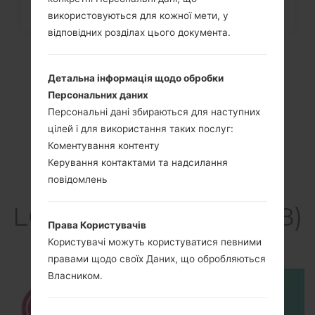
використовуються для кожної мети, у
відповідних розділах цього документа.
Детальна інформація щодо обробки
Персональних даних
Персональні дані збираються для наступних
цілей і для використання таких послуг:
Коментування контенту
Керування контактами та надсилання
повідомлень
Відео
LGD320G8(LGD320G8)
Права Користувачів
akaLG L70
Користувачі можуть користуватися певними
правами щодо своїх Даних, що обробляються
Власником.