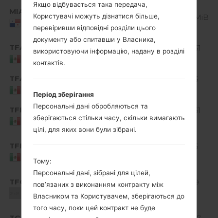
Якщо відбувається така передача,
Android
MIA
D320g810c_00.kdz
Користувачі можуть дізнатися більше,
4.4.x
917 MiB
Panama
KitKat
перевіривши відповідні розділи цього
документу або спитавши у Власника,
Android
TFA
D320g810c_00.kdz
912.61
використовуючи інформацію, надану в розділі
4.4.x
MiB
Mexico
контактів.
KitKat
TFA
D320g810b_02.kdz
912.6
Unknown
MiB
Mexico
Період зберігання
Android
Персональні дані обробляються та
TFF
D320g810c_00.kdz
912.61
4.4.x
зберігаються стільки часу, скільки вимагають
MiB
Mexico
KitKat
цілі, для яких вони були зібрані.
Android
TFF
D320g810b_02.kdz
912.6
4.4.x
MiB
Mexico
Тому:
KitKat
Персональні дані, зібрані для цілей,
Android
TFO
D320g810c_00.kdz
910.9
пов’язаних з виконанням контракту між
4.4.x
MiB
Unknown
Власником та Користувачем, зберігаються до
KitKat
того часу, поки цей контракт не буде
Android
TGO