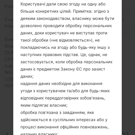
Користувачі дали свою згоду на одну або
Кольори екрану
16M кольорів
більше конкретних цілей. Примітка: згідно з
Акамулятор і клавіатура
деяким законодавством, власнику може бути
Ємність акумулятора
Зємний Li-Ion 2100 mAh
Механічна клавіатура
-
дозволено проводити обробку персональних
Інтерфейси
даних, доки користувач не виступає проти
Вихід для аудіо
3.5mm jack
такої обробки («не відмовляється»), не
Bluetooth
Версія 4.0, A2DP, aptX
покладаючись на згоду або будь-яку іншу з
DLNA
Ні
наступних правових підстав. Це, однак, не
GPS
Так, A-GPS, GLONASS
застосовується, коли обробка персональних
Інфрачервоний порт
Ні
даних є предметом Закону ЄС про захист
NFC
Так
даних;
USB
microUSB 2.0
надання даних необхідне для виконання
WiFi
Wi-Fi802.11b/g/n, Wi-Fi
угоди з користувачем та/або для будь-яких
Direct, hotspot
відповідних переддоговірних зобов’язань,
яким підлягає власник;
обробка пов’язана з завданням, яке
здійснюється в суспільних інтересах або у
Прошивки
процесі виконання офіційних повноважень,
наданих власнику;