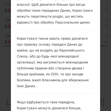
TCL
D320f810a_04.kdz
914.01
201
власної. Щоб дізнатися більше про місце
Unknown
MiB
02
Mexico
обробки таких переданих Даних, Користувачі
можуть переглянути розділ, що містить
Android
TPO
D320f810a_05.kdz
913.99
201
відомості про обробку Персональних даних.
4.4.x
MiB
07-
Mexico
KitKat
TPO
D320f810a_04.kdz
914.01
201
Користувачі також мають право дізнатися
Unknown
MiB
02
Mexico
про правову основу передачі Даних до
країни, що не входить до Європейського
Showing 1 to 6 of 6 entries
Союзу, або до будь-якої міжнародної
організації, яка регулюється міжнародним
Previous
1
Next
публічним правом або створена двома і
більше країнами, як ООН, та про заходи
безпеки, вжиті Власником для збереження
їхніх Даних.
Статті
LGD320F8(LGD320F8)
Якщо відбувається така передача,
akaLG L70
Користувачі можуть дізнатися більше,