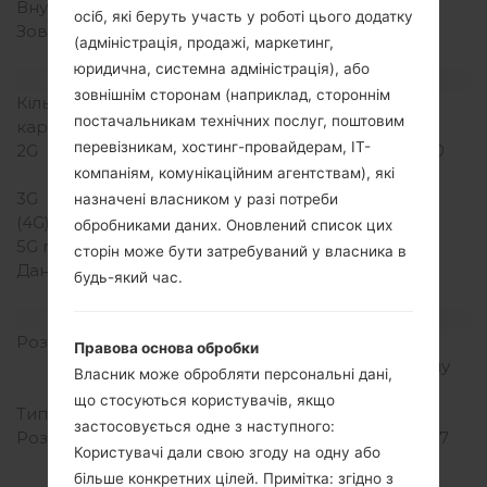
Внутрішня память
4GB
осіб, які беруть участь у роботі цього додатку
Зовнішня память
microSD, до 32 GB
(адміністрація, продажі, маркетинг,
(виділений слот)
юридична, системна адміністрація), або
Мережа та дані
зовнішнім сторонам (наприклад, стороннім
Кількість місць для сім
1 Міні SIM
постачальникам технічних послуг, поштовим
карт
перевізникам, хостинг-провайдерам, ІТ-
2G
GSM 850/900/1800/1900
компаніям, комунікаційним агентствам), які
MHz
3G
HSDPA 900/2100 MHz
назначені власником у разі потреби
(4G) LTE
-
обробниками даних. Оновлений список цих
5G network
-
сторін може бути затребуваний у власника в
Дані
GPRS, EDGE, UMTS,
будь-який час.
HSDPA, HSUPA, HSPA+
Дисплей
Розмір екрану
4.5 in (~67.8%
Правова основа обробки
співвідношення екрану
Власник може обробляти персональні дані,
до тіла)
що стосуються користувачів, якщо
Тип екрану
IPS LCD
застосовується одне з наступного:
Розширення екрану
480 x 800 пікселів (~207
Користувачі дали свою згоду на одну або
щільність пікселів на
більше конкретних цілей. Примітка: згідно з
дюйм)