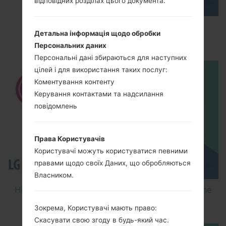
відповідних розділах цього документа.
How to Factory Reset through menu on LG
Детальна інформація щодо обробки
Optimus Vu 2 F200S?
Персональних даних
Персональні дані збираються для наступних
цілей і для використання таких послуг:
Коментування контенту
Керування контактами та надсилання
повідомлень
Права Користувачів
Користувачі можуть користуватися певними
правами щодо своїх Даних, що обробляються
Власником.
How to Flash Stock Firmware on LG Smartphone
using LG Flash Tool 2014?
Зокрема, Користувачі мають право:
Скасувати свою згоду в будь-який час.