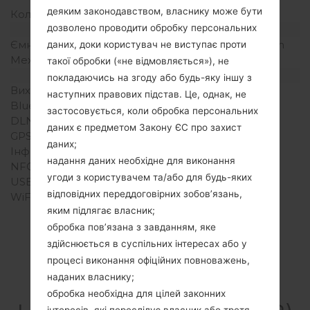
деяким законодавством, власнику може бути
Кольори екрану
16M кольорів
дозволено проводити обробку персональних
Акамулятор і клавіатура
Ємність акумулятора
Зємний Li-Ion 2100 mAh
даних, доки користувач не виступає проти
Механічна клавіатура
-
такої обробки («не відмовляється»), не
Інтерфейси
покладаючись на згоду або будь-яку іншу з
Вихід для аудіо
3.5mm jack
наступних правових підстав. Це, однак, не
Bluetooth
Версія 4.0, A2DP, aptX
застосовується, коли обробка персональних
DLNA
Ні
даних є предметом Закону ЄС про захист
GPS
Так, A-GPS, GLONASS
даних;
Інфрачервоний порт
Ні
надання даних необхідне для виконання
NFC
Так
угоди з користувачем та/або для будь-яких
USB
microUSB 2.0
відповідних переддоговірних зобов’язань,
WiFi
Wi-Fi802.11b/g/n, Wi-Fi
яким підлягає власник;
Direct, hotspot
обробка пов’язана з завданням, яке
здійснюється в суспільних інтересах або у
процесі виконання офіційних повноважень,
наданих власнику;
Прошивки
обробка необхідна для цілей законних
інтересів, які переслідує власник або третя