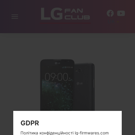
Включити
UK
навігацію
GDPR
Політика конфіденційності lg-firmwares.com