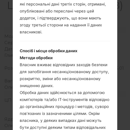
LGD320F8(LGD320F8)
які персональні дані третіх сторін, отримані,
опубліковані або переслані через цей
akaLG L70
додаток, і підтверджують, що вони мають
згоду третьої сторони на надання її даних
Модель та її характеристики
власникові.
Модель
LGD320F8
Серія
LG L70
Дата випуску
Квітень, 2014
Спосіб і місце обробки даних
Глибина
9.5 міліметрів (0.37
Методи обробки
дюйма)
Власник вживає відповідних заходів безпеки
Розміри (ширина/висота)
127.2 x 66.8 міліметрів (5.01
для запобігання несанкціонованому доступу,
x 2.63 дюйма)
розкриттю, зміни або несанкціонованому
Вага
124 грам (4.37 унції)
знищенню даних.
Операційна система
Android 4.4.x KitKat
Обробка даних здійснюється за допомогою
Апаратне забезпечення
комп’ютерів та/або ІТ-інструментів відповідно
ЦП (процесор)
1.2 GHz Cortex-A7
Qualcomm MSM8926
до організаційних процедур і методів, суворо
Snapdragon 400
пов’язаних із зазначеними цілями. Окрім
Ядра процесора
Двоядерний
власника, у деяких випадках дані можуть
Оперативна память
1GB
бути доступні деяким типам відповідальних