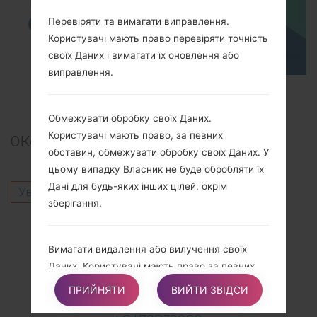
Перевіряти та вимагати виправлення.
Користувачі мають право перевіряти точність
своїх Даних і вимагати їх оновлення або
виправлення.
TOP 5 SECRET CODES for LG!
Обмежувати обробку своїх Даних.
Користувачі мають право, за певних
0
Коментарі
обставин, обмежувати обробку своїх Даних. У
цьому випадку Власник не буде обробляти їх
Дані для будь-яких інших цілей, окрім
Увійти
щоб залишити коментар.
зберігання.
Інші моделі з цієї серії
Вимагати видалення або вилучення своїх
LG L70D320
Даних. Користувачі мають право за певних
LG L70D320AG
обставин вимагати від Власника видалення
LG L70D320AR
ПРИЙНЯТИ
ВИЙТИ ЗВІДСИ
своїх Даних.
LG L70D320F