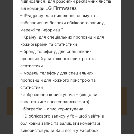
підписалися) для розсилки рекламних листів
LG Firmwares
від команди
124 грам (4.37
Зємний Li-Ion
унції)
– IP-адресу, для виявлення спаму та
2100 mAh
забезпечення безпеки облікового запису,
мережі та інформації
- Країну, для спеціальних пропозицій для
кожної країни та статистики
– бренд телефону, для спеціальних
пропозицій для кожного пристрою та
Квітень, 2014
Unknown
статистики
– модель телефону для спеціальних
пропозицій для кожного пристрою та
статистики
- зображення користувача – (якщо ви
Buy accessories on Amazon
завантажите своє справжнє фото)
- біографію – опис користувача
- ID облікового запису у fb – щоб увійти в
обліковий запис та залишати коментарі
використовуючи Ваш логін у Facebook
Головна
→
Серія
→
LG L70
→
LGD320F8