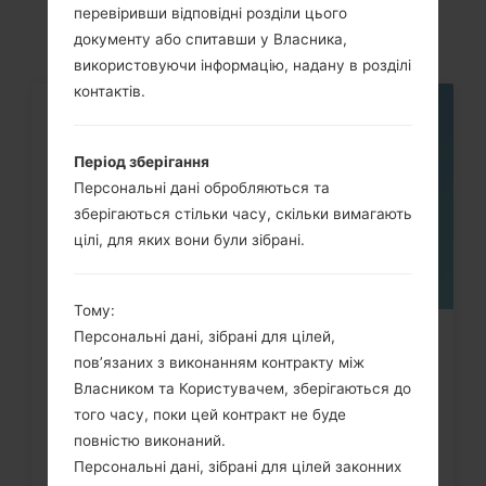
перевіривши відповідні розділи цього
документу або спитавши у Власника,
використовуючи інформацію, надану в розділі
контактів.
06
ТРАВ.
Період зберігання
Персональні дані обробляються та
зберігаються стільки часу, скільки вимагають
цілі, для яких вони були зібрані.
Тому:
Персональні дані, зібрані для цілей,
Як видалити усі дані з телефону
пов’язаних з виконанням контракту між
через меню на LG Intuition,...
Власником та Користувачем, зберігаються до
того часу, поки цей контракт не буде
повністю виконаний.
Персональні дані, зібрані для цілей законних