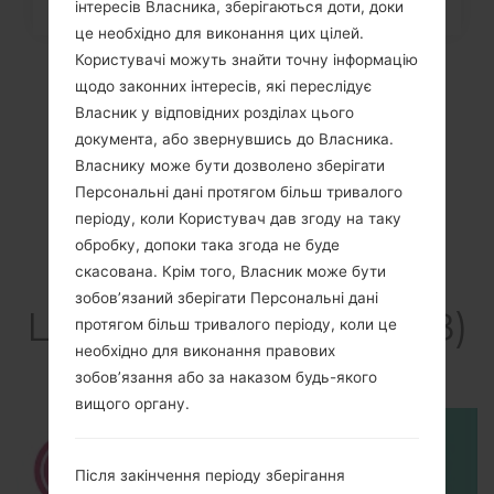
інтересів Власника, зберігаються доти, доки
це необхідно для виконання цих цілей.
Користувачі можуть знайти точну інформацію
щодо законних інтересів, які переслідує
Власник у відповідних розділах цього
документа, або звернувшись до Власника.
Власнику може бути дозволено зберігати
Персональні дані протягом більш тривалого
періоду, коли Користувач дав згоду на таку
обробку, допоки така згода не буде
скасована. Крім того, Власник може бути
Відео
зобов’язаний зберігати Персональні дані
LGD320F8(LGD320F8)
протягом більш тривалого періоду, коли це
необхідно для виконання правових
akaLG L70
зобов’язання або за наказом будь-якого
вищого органу.
Після закінчення періоду зберігання