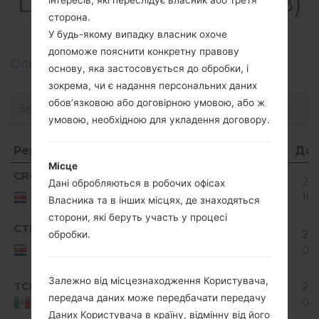
LGD320F8(LGD320F8)
сторона.
akaLG L70
У будь-якому випадку власник охоче
допоможе пояснити конкретну правову
Описання регіонів прошивок телефонів LG
основу, яка застосовується до обробки, і
зокрема, чи є надання персональних даних
обов’язковою або договірною умовою, або ж
умовою, необхідною для укладення договору.
Регіон
Назва файлу
ОС
Розмір
Дат
Місце
Регіон
Назва файлу
ОС
Розмір
Да
Android
CRO
D320f810b_00.kdz
912.6
201
Дані обробляються в робочих офісах
4.4.x
Costa
MiB
10
Власника та в інших місцях, де знаходяться
Rica
KitKat
сторони, які беруть участь у процесі
Android
CTF
D320f810b_02.kdz
912.6
201
обробки.
4.4.x
Costa
MiB
02
Rica
KitKat
Android
Залежно від місцезнаходження Користувача,
TCL
D320f810a_05.kdz
913.99
201
4.4.x
передача даних може передбачати передачу
MiB
06
Mexico
KitKat
Даних Користувача в країну, відмінну від його