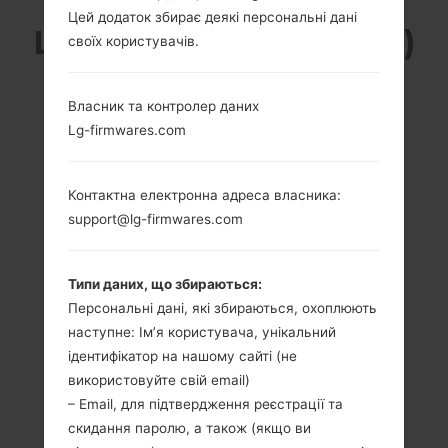
Цей додаток збирає деякі персональні дані
LG D320F8 (LGD320F8)
своїх користувачів.
З СЕРІЇ LG L70
Власник та контролер даних
Lg-firmwares.com
Контактна електронна адреса власника:
support@lg-firmwares.com
4.5 in (~67.8%
1.2 GHz Cortex-A7
співвідношення
Qualcomm
екрану до тіла)
MSM8926
Snapdragon 400
Типи даних, що збираються:
480 x 800 пікселів
Персональні дані, які збираються, охоплюють
(~207 щільність
1GB
пікселів на дюйм)
наступне: Ім’я користувача, унікальний
ідентифікатор на нашому сайті (не
використовуйте свій email)
– Email, для підтвердження реєстрації та
скидання паролю, а також (якщо ви