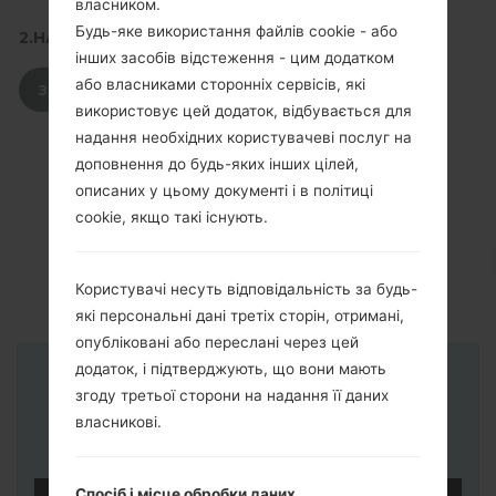
власником.
Будь-яке використання файлів cookie - або
2.НАТИСНІТЬ, ЩОБ ЗАВАНТАЖИТИ
інших засобів відстеження - цим додатком
або власниками сторонніх сервісів, які
ЗАВАНТАЖИТИ
використовує цей додаток, відбувається для
надання необхідних користувачеві послуг на
доповнення до будь-яких інших цілей,
описаних у цьому документі і в політиці
cookie, якщо такі існують.
Користувачі несуть відповідальність за будь-
які персональні дані третіх сторін, отримані,
опубліковані або переслані через цей
додаток, і підтверджують, що вони мають
Інструкції
згоду третьої сторони на надання її даних
власникові.
Спосіб і місце обробки даних