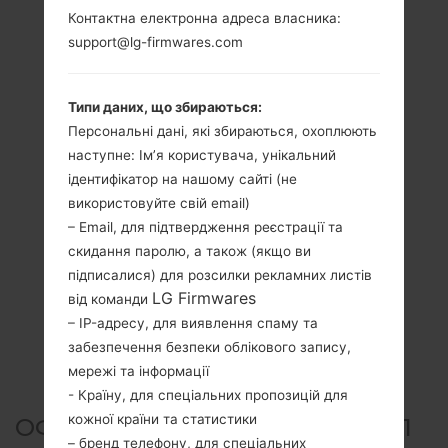
Контактна електронна адреса власника:
support@lg-firmwares.com
Типи даних, що збираються:
Персональні дані, які збираються, охоплюють
наступне: Ім’я користувача, унікальний
ідентифікатор на нашому сайті (не
використовуйте свій email)
– Email, для підтвердження реєстрації та
скидання паролю, а також (якщо ви
підписалися) для розсилки рекламних листів
LG Firmwares
від команди
– IP-адресу, для виявлення спаму та
забезпечення безпеки облікового запису,
мережі та інформації
- Країну, для спеціальних пропозицій для
кожної країни та статистики
ОФІЦІЙНА ПРОШИВКА #25191
– бренд телефону, для спеціальних