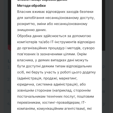
Методи обробки
Власник вживає відповідних заходів безпеки
для запобігання несанкціонованому доступу,
розкриттю, зміни або несанкціонованому
знищенню даних.
Обробка даних здійснюється за допомогою
комп’ютерів та/або ІТ-інструментів відповідно
до організаційних процедур і методів, суворо
пов’язаних із зазначеними цілями. Окрім
власника, у деяких випадках дані можуть
LG UP
бути доступні деяким типам відповідальних
Завантажте на свій ПК:
LG UP 1.14
or
LG UP
осіб, які беруть участь у роботі цього додатку
1.16
.
(адміністрація, продажі, маркетинг,
Далі завантажте та розпакуйте файл
юридична, системна адміністрація), або
прошивки KDZ.
зовнішнім сторонам (наприклад, стороннім
LG використовує формат KDZ для
постачальникам технічних послуг, поштовим
публікації офіційних версій прошивок.
перевізникам, хостинг-провайдерам, ІТ-
Тепер вимкніть пристрій і увійдіть у
компаніям, комунікаційним агентствам), які
"Download" режим.