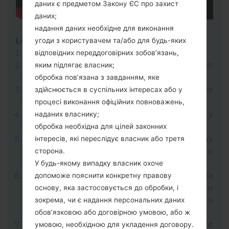
даних є предметом Закону ЄС про захист
даних;
надання даних необхідне для виконання
LG Flash Tool 2014
угоди з користувачем та/або для будь-яких
Завантажте на свій ПК:
LG Flash Tool 2014
.
відповідних переддоговірних зобов’язань,
Далі завантажте та розпакуйте файл
яким підлягає власник;
прошивки KDZ.
обробка пов’язана з завданням, яке
LG використовує формат KDZ для
здійснюється в суспільних інтересах або у
публікації офіційних версій прошивок.
процесі виконання офіційних повноважень,
Тепер вимкніть пристрій і увійдіть у
наданих власнику;
"Download" режим.
обробка необхідна для цілей законних
Для цього натисніть і утримуйте клавішу
інтересів, які переслідує власник або третя
збільшення гучності, а потім підключіть
сторона.
USB-кабель.
У будь-якому випадку власник охоче
Відкрийте програму LG Flash Tool 2014 та
допоможе пояснити конкретну правову
виберіть файл прошивки KDZ (Вибрати
основу, яка застосовується до обробки, і
файл прошивки KDZ тут), далі оберіть
зокрема, чи є надання персональних даних
"CDMA" та натисніть "CSE Flash".
обов’язковою або договірною умовою, або ж
У наступному меню виберіть "Different
умовою, необхідною для укладення договору.