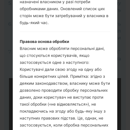
назначені власником у разі потреби
Для цього натисніть і утримуйте клавішу
обробниками даних. Оновлений список цих
збільшення гучності, а потім підключіть
сторін може бути затребуваний у власника в
USB-кабель.
будь-який час.
Відкрийте програму LG UP та виберіть
"Upgrade" далі оберіть потрібний файл
прошивки KDZ (Вибрати файл прошивки
Правова основа обробки
KDZ тут).
Власник може обробляти персональні дані,
Для завершення процесу натисніть "Start".
що стосуються користувачів, якщо
Ваш телефон перезапуститься та
застосовується одне з наступного:
відєднається від ПК.
Користувачі дали свою згоду на одну або
більше конкретних цілей. Примітка: згідно з
деяким законодавством, власнику може бути
дозволено проводити обробку персональних
даних, доки користувач не виступає проти
такої обробки («не відмовляється»), не
покладаючись на згоду або будь-яку іншу з
наступних правових підстав. Це, однак, не
застосовується, коли обробка персональних