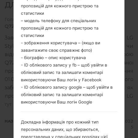
ДЛЯ Q720QM5 -LG STYLO 5
пропозицій для кожного пристрою та
статистики
Головна
→
LG Stylo 5
→
LGQ720QM5
→
– модель телефону для спеціальних
Q720QM520e_00_CCT_US_OP_0225.kdz
пропозицій для кожного пристрою та
статистики
Завантажте останню версію прошивки для LG
- зображення користувача – (якщо ви
Stylo 5, але не забудьте переглянути, чи
завантажите своє справжнє фото)
відповідає номер моделі вашого пристрою
- біографію – опис користувача
Q720QM5. Версія операційної системи даної
- ID облікового запису у fb – щоб увійти в
прошивки Android 10 Q, дата складання
обліковий запис та залишати коментарі
01.05.2021. Код вбудованого програмного
використовуючи Ваш логін у Facebook
- ID облікового запису google – щоб увійти в
забезпечення - CSF для . Інструкція про те, як
обліковий запис та залишати коментарі
прошивати стокову прошивку на телефонах LG
використовуючи Ваш логін Google
тут
НАЗВА ФАЙЛУ
Q720QM520e_00_CCT_US_OP_022
Докладна інформація про кожний тип
5
персональних даних, що збираються,
представлена у спеціальних розділах цієї