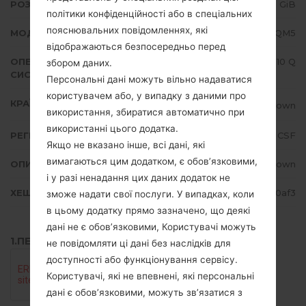
РОЗМІР ФАЙЛУ
2.98 GiB
політики конфіденційності або в спеціальних
пояснювальних повідомленнях, які
МОДЕЛЬ
LMQ720QM5
відображаються безпосередньо перед
ОПЕРАЦІЙНА
Android 10 Q
збором даних.
СИСТЕМА
Персональні дані можуть вільно надаватися
користувачем або, у випадку з даними про
КРАЇНА
Unknown
використання, збиратися автоматично при
використанні цього додатка.
РЕГІОН
CSF
Якщо не вказано інше, всі дані, які
вимагаються цим додатком, є обов’язковими,
ОПИС
Unknown
і у разі ненадання цих даних додаток не
ХЕШ
3f175189c0d490efd8701a6f5fed0af3
зможе надати свої послуги. У випадках, коли
в цьому додатку прямо зазначено, що деякі
дані не є обов’язковими, Користувачі можуть
1.ПЕРЕВІРТИ НАЯВНІСТЬ RECAPTCHA
не повідомляти ці дані без наслідків для
доступності або функціонування сервісу.
Користувачі, які не впевнені, які персональні
дані є обов’язковими, можуть зв’язатися з