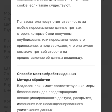
cookie, если такие существуют.
Модель и ее характеристики
Модель
LGLC3200
Серия
LG Others
Пользователи несут ответственность за
Дата выпуска
Февраль, 2007
любые персональные данные третьих
Глубина
17.9 миллиметров (0.70
сторон, которые были получены,
дюйма)
опубликованы или пересланы через это
Размеры (ширина /
99 x 48.5 миллиметров
приложение, и подтверждают, что они имеют
высота)
(3.89 x 1.90 дюйма)
Вес
99 грамм (3.49 унции)
согласие третьей стороны на
Операционная система
-
предоставление её данных владельцу.
Аппаратное обеспечение
ЦП (процессор)
-
Ядра процессора
-
Способ и место обработки данных
Оперативная память
-
Методы обработки
Внутренняя память
-
Владелец принимает соответствующие меры
Внешняя память
-
безопасности для предотвращения
Сеть и данные
несанкционированного доступа, раскрытия,
Количество мест для сим
1 Мини SIM
изменения или несанкционированного
карты
уничтожения данных.