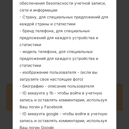
обеспечения безопасности учетной записи,
99 грамм (3.49
сети и информации
Съемный Li-Ion
унции)
800 mAh
- Страну, для специальных предложений для
каждой страны и статистики
- бренд телефона, для специальных
предложений для каждого устройства и
статистики
- модель телефона, для специальных
предложений для каждого устройства и
Февраль, 2007
Unknown
статистики
- изображение пользователя - (если вы
загрузите свое настоящее фото)
- биографию - описание пользователя
Buy accessories on Amazon
- ID аккаунта у fb - чтобы войти в учетную
запись и оставлять комментарии, используя
Ваш логин у Facebook
- ID аккаунта google - чтобы войти в учетную
запись и оставлять комментарии, используя
Главная
→
Серия
→
LG Others
→
LGLC3200
Ваш логин Google