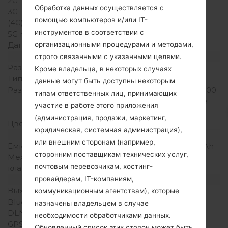
2G
-
Обработка данных осуществляется с
3G
-
помощью компьютеров и/или IT-
(4G) LTE
-
инструментов в соответствии с
5G network
-
организационными процедурами и методами,
Данные
-
Дисплей
строго связанными с указанными целями.
Размер экрана
2.0 in
Кроме владельца, в некоторых случаях
Тип экрана
TFT
данные могут быть доступны некоторым
Разрешение экрана
240 x 320 пикселей (~200
типам ответственных лиц, принимающих
плотность пикселей на
участие в работе этого приложения
дюйм)
(администрация, продажи, маркетинг,
Цвета экрана
256K цветов
юридическая, системная администрация),
Аккумулятор и клавиатура
или внешним сторонам (например,
Емкость аккумулятора
Съемный Li-Ion 800 mAh
сторонним поставщикам технических услуг,
Механическая
Есть
почтовым перевозчикам, хостинг-
клавиатура
провайдерам, IT-компаниям,
Интерфейсы
Выход для аудио
-
коммуникационным агентствам), которые
Bluetooth
-
назначены владельцем в случае
DLNA
Нет
необходимости обработчиками данных.
GPS
-
Обновленный список этих сторон может быть