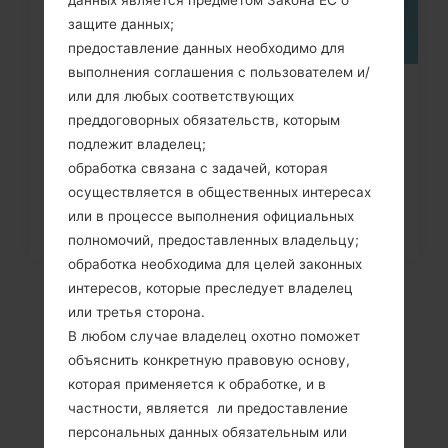
защите данных;
предоставление данных необходимо для
выполнения соглашения с пользователем и/
Как удалить все данные с
или для любых соответствующих
преддоговорных обязательств, которым
телефона через код на LG
подлежит владелец;
Banter,...
обработка связана с задачей, которая
осуществляется в общественных интересах
или в процессе выполнения официальных
полномочий, предоставленных владельцу;
обработка необходима для целей законных
интересов, которые преследует владелец
или третья сторона.
В любом случае владелец охотно поможет
объяснить конкретную правовую основу,
которая применяется к обработке, и в
частности, является ли предоставление
персональных данных обязательным или