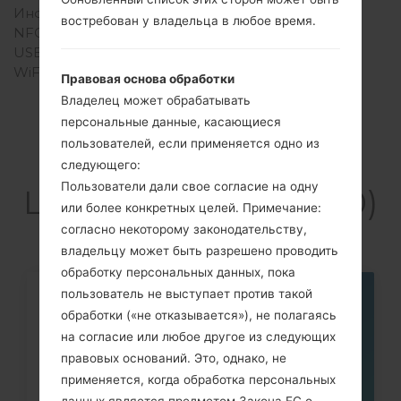
Инфракрасный порт
Есть
востребован у владельца в любое время.
NFC
Нет
USB
Есть
WiFi
-
Правовая основа обработки
Владелец может обрабатывать
персональные данные, касающиеся
пользователей, если применяется одно из
Cтатьи
следующего:
Пользователи дали свое согласие на одну
LGLC3200(LGLC3200)
или более конкретных целей. Примечание:
согласно некоторому законодательству,
владельцу может быть разрешено проводить
обработку персональных данных, пока
пользователь не выступает против такой
05
обработки («не отказывается»), не полагаясь
МАЯ
на согласие или любое другое из следующих
правовых оснований. Это, однако, не
применяется, когда обработка персональных
данных является предметом Закона ЕС о