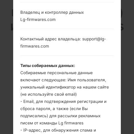
LG LC3200 (LGLC3200)
Владелец и контроллер данных
Lg-firmwares.com
ИЗ СЕРИИ LG OTHERS
Контактный адрес владельца: support@lg-
firmwares.com
Типы собираемых данных:
2.0 in
-
Собираемые персональные данные
240 x 320
-
включают следующее: Имя пользователя,
пикселей (~200
плотность
уникальный идентификатор на нашем сайте
пикселей на
(не используйте свой email)
дюйм)
- Email, для подтверждения регистрации и
сброса пароля, а также (если Вы
подписались) для рассылки рекламных
писем от команды Lg firmwares
- IP-адрес, для обнаружения спама и