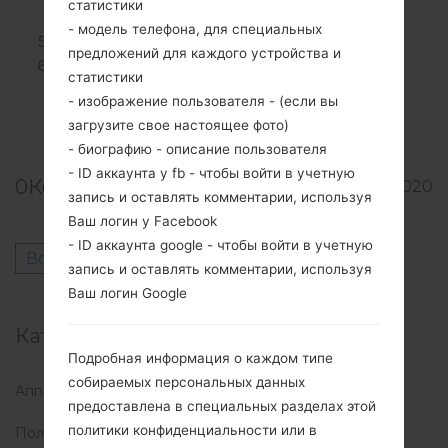
статистики
подтвердить сброс данных.
- модель телефона, для специальных
Аппаратный сброс завершен.
предложений для каждого устройства и
В результате этих действий память
статистики
вашего телефона не может быть
- изображение пользователя - (если вы
восстановлена.
загрузите свое настоящее фото)
- биографию - описание пользователя
- ID аккаунта у fb - чтобы войти в учетную
0
Комментарии
2542
05.05.2020
запись и оставлять комментарии, используя
Ваш логин у Facebook
- ID аккаунта google - чтобы войти в учетную
Войдите
чтобы оставить комментарий.
запись и оставлять комментарии, используя
Ваш логин Google
Категории
Подробная информация о каждом типе
собираемых персональных данных
Аппаратный сброс
(3)
предоставлена в специальных разделах этой
политики конфиденциальности или в
Полезные статьи
(1)