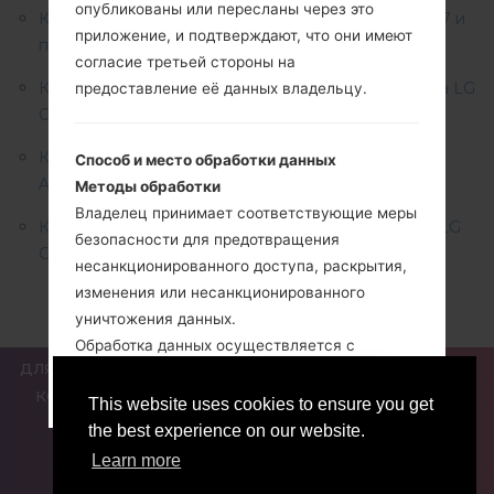
опубликованы или пересланы через это
Как сделать Аппаратный сброс на LG G3, G4, G5, G7 и
приложение, и подтверждают, что они имеют
похожих сериях?
согласие третьей стороны на
Как удалить все данные с телефона через меню на LG
предоставление её данных владельцу.
Optimus Chat , L20, L30 и аналогичных сериях?
Как получить root права на любое устройство LG
Способ и место обработки данных
Android в один клик?
Методы обработки
Владелец принимает соответствующие меры
Как удалить все данные с телефона через код на LG
безопасности для предотвращения
G3, G4, G5, G7 и аналогичных сериях?
несанкционированного доступа, раскрытия,
изменения или несанкционированного
уничтожения данных.
Обработка данных осуществляется с
ДЛЯ БЛОГЕРОВ И ПИСАТЕЛЕЙ
НОВОСТИ
СРАВНИТЬ
помощью компьютеров и/или IT-
ПРИНЯТЬ
ВЫЙТИ ОТСЮДА
КОНТАКТЫ
ПОЛИТИКА КОНФИДЕНЦИАЛЬНОСТИ
инструментов в соответствии с
This website uses cookies to ensure you get
УСЛОВИЯ ОБСЛУЖИВАНИЯ
организационными процедурами и методами,
the best experience on our website.
строго связанными с указанными целями.
Learn more
Кроме владельца, в некоторых случаях