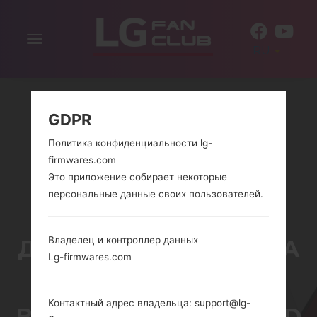
Включить
RU
навигацию
GDPR
Политика конфиденциальности lg-
firmwares.com
Это приложение собирает некоторые
персональные данные своих пользователей.
КАК УДАЛИТЬ ВСЕ
Владелец и контроллер данных
ДАННЫЕ С ТЕЛЕФОНА
Lg-firmwares.com
ЧЕРЕЗ КОД НА LG
Контактный адрес владельца: support@lg-
BANTER, WINE 2, FLUID