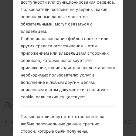
доступности или функционирования сервиса.
Пользователи, которые не уверены, какие
персональные данные являются
обязательными, могут связаться с
владельцем.
Любое использование файлов cookie - или
других средств отслеживания − этим
приложением или владельцами сторонних
сервисов, которые использует это
приложение, происходит для предоставления
необходимых пользователю услуг в
дополнение к любым другим целям,
описанным в этом документе и в политике
cookie, если такие существуют.
Лучшие статьи:
Пользователи несут ответственность за
Как удалить все данные с телефона через меню на LG
любые персональные данные третьих
Optimus Chic, Optimus Sol и аналогичных сериях?
сторон, которые были получены,