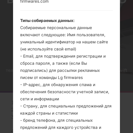
firmwares.com
2, SWIFT И
Типы собираемых данных:
АНАЛОГИЧНЫХ
Собираемые персональные данные
включают следующее: Имя пользователя,
СЕРИЯХ?
уникальный идентификатор на нашем сайте
(не используйте свой email)
- Email, для подтверждения регистрации и
сброса пароля, а также (если Вы
Главная
→
Cтатьи
→
Как удалить все данные с
телефона через код на LG Banter, Wine 2, Fluid 2, Swift
подписались) для рассылки рекламных
и аналогичных сериях?
писем от команды Lg firmwares
- IP-адрес, для обнаружения спама и
обеспечения безопасности учетной записи,
сети и информации
Включите устройство.
- Страну, для специальных предложений для
Откройте номеронабиратель телефона.
каждой страны и статистики
Введите один из предложенных кодов:
- бренд телефона, для специальных
1809#*101# или 2945#*101#
предложений для каждого устройства и
Нажмите
клавишу вызова
, чтобы