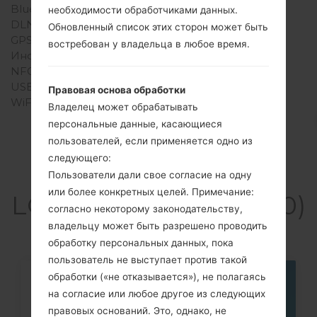
Bluetooth
Версия 1.2
необходимости обработчиками данных.
DLNA
Нет
Обновленный список этих сторон может быть
GPS
A-GPS
востребован у владельца в любое время.
Инфракрасный порт
Есть
NFC
Нет
USB
Есть
Правовая основа обработки
WiFi
-
Владелец может обрабатывать
персональные данные, касающиеся
пользователей, если применяется одно из
следующего:
Cтатьи
Пользователи дали свое согласие на одну
или более конкретных целей. Примечание:
LGKP4000(LGKP4000)
согласно некоторому законодательству,
владельцу может быть разрешено проводить
обработку персональных данных, пока
пользователь не выступает против такой
обработки («не отказывается»), не полагаясь
05
на согласие или любое другое из следующих
МАЯ
правовых оснований. Это, однако, не