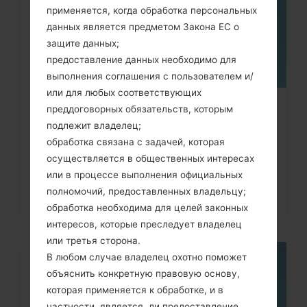
применяется, когда обработка персональных
данных является предметом Закона ЕС о
защите данных;
предоставление данных необходимо для
выполнения соглашения с пользователем и/
или для любых соответствующих
Как удалить все данные с
преддоговорных обязательств, которым
подлежит владелец;
телефона через код на LG
обработка связана с задачей, которая
Banter,...
осуществляется в общественных интересах
или в процессе выполнения официальных
полномочий, предоставленных владельцу;
обработка необходима для целей законных
интересов, которые преследует владелец
или третья сторона.
В любом случае владелец охотно поможет
13
объяснить конкретную правовую основу,
ИЮН.
которая применяется к обработке, и в
частности, является ли предоставление