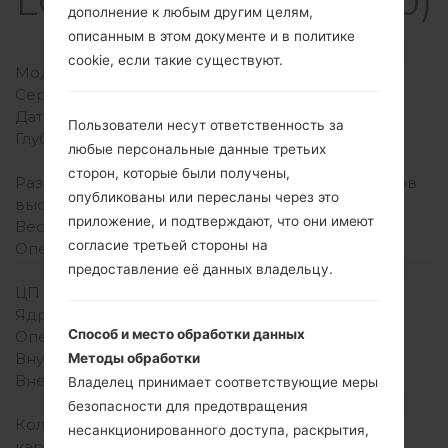
LGKP4000(LGKP4000)
дополнение к любым другим целям,
описанным в этом документе и в политике
Модель и ее характеристики
cookie, если такие существуют.
Модель
LGKP4000
Серия
LG Others
Дата выпуска
Октябрь, 2005
Пользователи несут ответственность за
Глубина
25 миллиметров (0.98
любые персональные данные третьих
дюйма)
сторон, которые были получены,
Размеры (ширина /
49.9 x 111.7 миллиметров
опубликованы или пересланы через это
высота)
(1.97 x 4.40 дюйма)
приложение, и подтверждают, что они имеют
Вес
140 грамм (4.94 унции)
согласие третьей стороны на
Операционная система
Windows Mobile 5.0
Аппаратное обеспечение
предоставление её данных владельцу.
ЦП (процессор)
150 MHz ARM926EJ-S,
Ядра процессора
Одноядерный
Способ и место обработки данных
Оперативная память
-
Внутренняя память
144MB
Методы обработки
Внешняя память
microSD, TransFlash
Владелец принимает соответствующие меры
Сеть и данные
безопасности для предотвращения
Количество мест для сим
1 Мини SIM
несанкционированного доступа, раскрытия,
карты