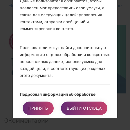
Данные пользователя собираются, чтобы
How to Flash Stock Firmware on LG Smartphone
владелец мог предоставить свои услуги, а
using LG UP?
также для следующих целей: управления
контактами, отправки сообщений и
комментирования контента.
Пользователи могут найти дополнительную
информацию о целях обработки и конкретных
персональных данных, используемых для
каждой цели, в соответствующих разделах
этого документа.
Подробная информация об обработке
TOP 5 SECRET CODES for LG!
персональных данных
ПРИНЯТЬ
ВЫЙТИ ОТСЮДА
Персональные данные собираются для
следующих целей и для использования таких
0
Комментарии
услуг:
Комментирования контента