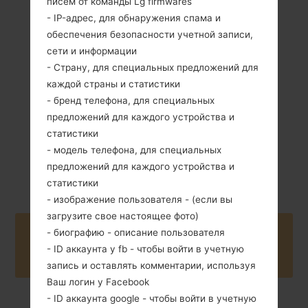
писем от команды Lg firmwares
- IP-адрес, для обнаружения спама и
140 грамм (4.94
обеспечения безопасности учетной записи,
Съемный Li-Ion
унции)
сети и информации
1200 mAh
- Страну, для специальных предложений для
каждой страны и статистики
- бренд телефона, для специальных
предложений для каждого устройства и
статистики
- модель телефона, для специальных
Октябрь, 2005
Unknown
предложений для каждого устройства и
статистики
- изображение пользователя - (если вы
загрузите свое настоящее фото)
- биографию - описание пользователя
Buy accessories on Amazon
- ID аккаунта у fb - чтобы войти в учетную
запись и оставлять комментарии, используя
Ваш логин у Facebook
- ID аккаунта google - чтобы войти в учетную