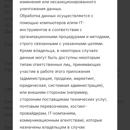
изменения или несанкционированного
2G
CDMA 800 MHz
уничтожения данных.
3G
-
Обработка данных осуществляется с
(4G) LTE
-
помощью компьютеров и/или IT-
5G network
-
инструментов в соответствии с
Данные
CDMA2000 1xEv-DO
организационными процедурами и методами,
Дисплей
строго связанными с указанными целями.
Размер экрана
2.0 in (~22.49%
соотношение экрана к
Кроме владельца, в некоторых случаях
телу)
данные могут быть доступны некоторым
Тип экрана
TN-TFT LCD
типам ответственных лиц, принимающих
Разрешение экрана
176 x 220 пикселей (~141
участие в работе этого приложения
плотность пикселей на
(администрация, продажи, маркетинг,
дюйм)
юридическая, системная администрация),
Цвета экрана
262K цветов
или внешним сторонам (например,
Аккумулятор и клавиатура
сторонним поставщикам технических услуг,
Емкость аккумулятора
Съемный Li-Ion 1200 mAh
почтовым перевозчикам, хостинг-
Механическая
Есть
провайдерам, IT-компаниям,
клавиатура
коммуникационным агентствам), которые
Интерфейсы
Выход для аудио
-
назначены владельцем в случае