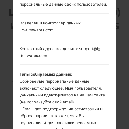
персональные данные своих пользователей.
LG KP4000 (LGKP4000)
ИЗ СЕРИИ LG OTHERS
Владелец и контроллер данных
Lg-firmwares.com
Контактный адрес владельца: support@lg-
firmwares.com
2.0 in (~22.49%
150 MHz
соотношение
ARM926EJ-S,
Типы собираемых данных:
экрана к телу)
-
Собираемые персональные данные
176 x 220 пикселей
включают следующее: Имя пользователя,
(~141 плотность
пикселей на
уникальный идентификатор на нашем сайте
дюйм)
(не используйте свой email)
- Email, для подтверждения регистрации и
сброса пароля, а также (если Вы
подписались) для рассылки рекламных