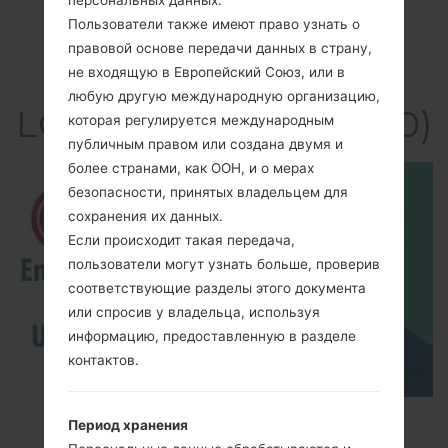
персональных данных.
Пользователи также имеют право узнать о
правовой основе передачи данных в страну,
не входящую в Европейский Союз, или в
Видео
любую другую международную организацию,
LGKP4000(LGKP4000)
которая регулируется международным
публичным правом или создана двумя и
более странами, как ООН, и о мерах
безопасности, принятых владельцем для
сохранения их данных.
Если происходит такая передача,
пользователи могут узнать больше, проверив
соответствующие разделы этого документа
или спросив у владельца, используя
информацию, предоставленную в разделе
контактов.
How to Enable Developer Options & USB
Период хранения
Debugging on LG ?