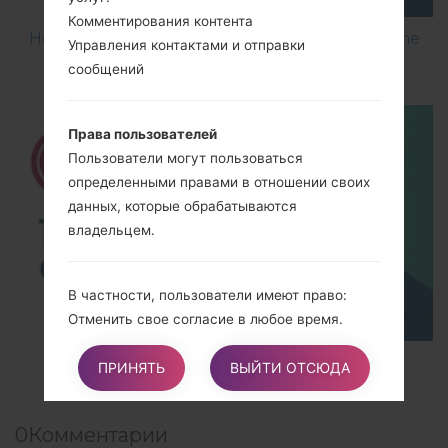
Комментирования контента
How to Flash Stock Firmware on LG Smartphone
Управления контактами и отправки
using LG UP?
сообщений
Права пользователей
Пользователи могут пользоваться
определенными правами в отношении своих
данных, которые обрабатываются
владельцем.
В частности, пользователи имеют право:
Отменить свое согласие в любое время.
Пользователи вправе отменить свое
TOP 5 SECRET CODES for LG!
согласие, если раньше они давали согласие
ПРИНЯТЬ
ВЫЙТИ ОТСЮДА
на обработку своих персональных данных.
Выступить против обработки своих данных.
0
Комментарии
Пользователи имеют право возражать против