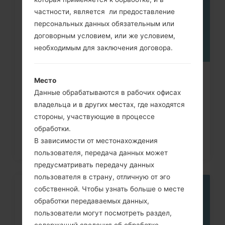
частности, является ли предоставление
персональных данных обязательным или
договорным условием, или же условием,
необходимым для заключения договора.
Как удалить все данные с
Место
Данные обрабатываются в рабочих офисах
телефона через код на LG
владельца и в других местах, где находятся
Banter,...
стороны, участвующие в процессе
обработки.
В зависимости от местонахождения
пользователя, передача данных может
предусматривать передачу данных
пользователя в страну, отличную от эго
собственной. Чтобы узнать больше о месте
06
МАЯ
обработки передаваемых данных,
пользователи могут посмотреть раздел,
содержащий сведения об обработке