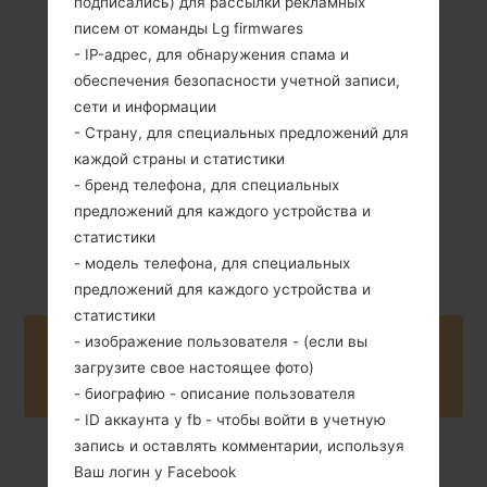
подписались) для рассылки рекламных
писем от команды Lg firmwares
-
Съемный Li-Ion
- IP-адрес, для обнаружения спама и
900 mAh
обеспечения безопасности учетной записи,
сети и информации
- Страну, для специальных предложений для
каждой страны и статистики
- бренд телефона, для специальных
предложений для каждого устройства и
Октябрь, 2011
Unknown
статистики
- модель телефона, для специальных
предложений для каждого устройства и
статистики
- изображение пользователя - (если вы
Buy accessories on Amazon
загрузите свое настоящее фото)
- биографию - описание пользователя
- ID аккаунта у fb - чтобы войти в учетную
запись и оставлять комментарии, используя
Ваш логин у Facebook
Главная
→
Серия
→
LG Others
→
LGKH5800