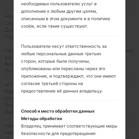
необходимых пользователю услуг в
Модель и ее характеристики
дополнение к любым другим целям,
Модель
LGKH5800
описанным в этом документе и в политике
Серия
LG Others
cookie, если такие существуют.
Дата выпуска
Октябрь, 2011
Глубина
14.9 миллиметров (0.55
дюйма)
Пользователи несут ответственность за
Размеры (ширина /
103.8 x 51.33 миллиметров
любые персональные данные третьих
высота)
(4.05 x 2.00 дюйма)
сторон, которые были получены,
Вес
-
опубликованы или пересланы через это
Операционная система
-
приложение, и подтверждают, что они имеют
Аппаратное обеспечение
согласие третьей стороны на
ЦП (процессор)
-
предоставление её данных владельцу.
Ядра процессора
-
Оперативная память
-
Внутренняя память
52MB
Способ и место обработки данных
Внешняя память
MicroSD
Сеть и данные
Методы обработки
Количество мест для сим
1 Мини SIM
Владелец принимает соответствующие меры
карты
безопасности для предотвращения