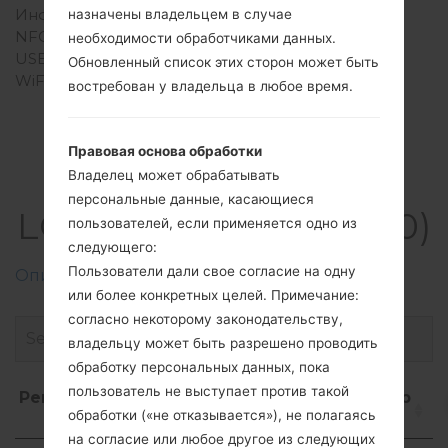
Инфракрасный порт
Нет
назначены владельцем в случае
NFC
Нет
необходимости обработчиками данных.
USB
Есть
Обновленный список этих сторон может быть
WiFi
-
востребован у владельца в любое время.
Правовая основа обработки
Владелец может обрабатывать
Прошивки
персональные данные, касающиеся
LGKH5800(LGKH5800)
пользователей, если применяется одно из
следующего:
Пользователи дали свое согласие на одну
Описание регионов прошивок телефонов LG
или более конкретных целей. Примечание:
согласно некоторому законодательству,
владельцу может быть разрешено проводить
обработку персональных данных, пока
пользователь не выступает против такой
Регион
Название
ОС
Размер
Д
обработки («не отказывается»), не полагаясь
файла
на согласие или любое другое из следующих