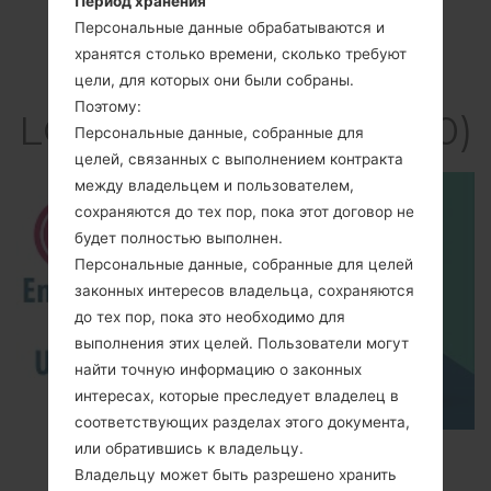
Период хранения
Персональные данные обрабатываются и
хранятся столько времени, сколько требуют
Видео
цели, для которых они были собраны.
Поэтому:
LGKH5800(LGKH5800)
Персональные данные, собранные для
целей, связанных с выполнением контракта
между владельцем и пользователем,
сохраняются до тех пор, пока этот договор не
будет полностью выполнен.
Персональные данные, собранные для целей
законных интересов владельца, сохраняются
до тех пор, пока это необходимо для
выполнения этих целей. Пользователи могут
найти точную информацию о законных
интересах, которые преследует владелец в
соответствующих разделах этого документа,
или обратившись к владельцу.
How to Enable Developer Options & USB
Владельцу может быть разрешено хранить
Debugging on LG ?