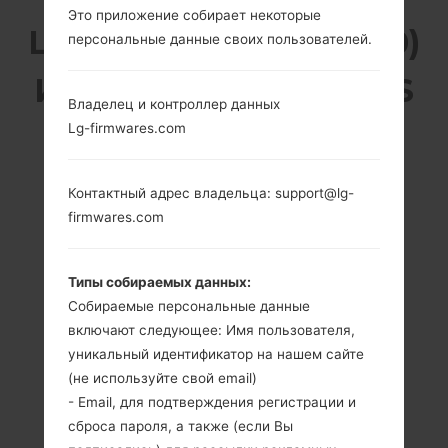
Это приложение собирает некоторые
LG KH5800 (LGKH5800)
персональные данные своих пользователей.
ИЗ СЕРИИ LG OTHERS
Владелец и контроллер данных
Lg-firmwares.com
Контактный адрес владельца: support@lg-
firmwares.com
2.4 in
-
240 x 320
-
пикселей (~167
Типы собираемых данных:
плотность
Собираемые персональные данные
пикселей на
дюйм)
включают следующее: Имя пользователя,
уникальный идентификатор на нашем сайте
(не используйте свой email)
- Email, для подтверждения регистрации и
сброса пароля, а также (если Вы