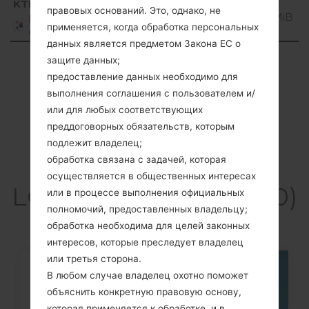
Регион
Название
ОС
Размер
KTF
KH580106_00.kdz
2
правовых оснований. Это, однако, не
файла
Unknown
62.31 MiB
Republic
1
применяется, когда обработка персональных
of Korea
данных является предметом Закона ЕС о
Showing 1 to 1 of 1 entries
защите данных;
предоставление данных необходимо для
Previous
1
Next
выполнения соглашения с пользователем и/
или для любых соответствующих
преддоговорных обязательств, которым
подлежит владелец;
обработка связана с задачей, которая
Cтатьи
осуществляется в общественных интересах
LGKH5800(LGKH5800)
или в процессе выполнения официальных
полномочий, предоставленных владельцу;
обработка необходима для целей законных
интересов, которые преследует владелец
или третья сторона.
В любом случае владелец охотно поможет
05
МАЯ
объяснить конкретную правовую основу,
которая применяется к обработке, и в