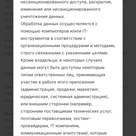
2G
GSM 900/1800/1900 MHz
несанкционированного доступа, раскрытия,
3G
-
изменения или несанкционированного
(4G) LTE
-
уничтожения данных.
5G network
-
Обработка данных осуществляется с
Данные
-
помощью компьютеров и/или IT-
Дисплей
инструментов в соответствии с
Размер экрана
2.4 in
организационными процедурами и методами,
Тип экрана
TFT
строго связанными с указанными целями.
Разрешение экрана
240 x 320 пикселей (~167
плотность пикселей на
Кроме владельца, в некоторых случаях
дюйм)
данные могут быть доступны некоторым
Цвета экрана
256K цветов
типам ответственных лиц, принимающих
Аккумулятор и клавиатура
участие в работе этого приложения
Емкость аккумулятора
Съемный Li-Ion 900 mAh
(администрация, продажи, маркетинг,
Механическая
Есть
юридическая, системная администрация),
клавиатура
или внешним сторонам (например,
Интерфейсы
сторонним поставщикам технических услуг,
Выход для аудио
-
почтовым перевозчикам, хостинг-
Bluetooth
Есть
провайдерам, IT-компаниям,
DLNA
Нет
коммуникационным агентствам), которые
GPS
-