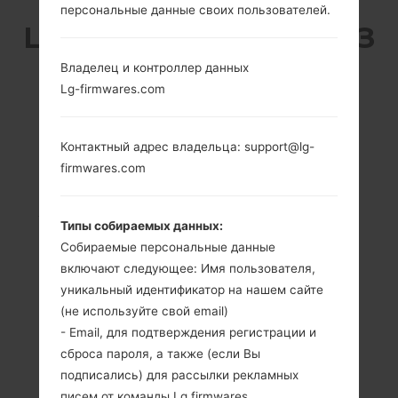
персональные данные своих пользователей.
LG KG328 (LGKG328) ИЗ
Владелец и контроллер данных
СЕРИИ LG OTHERS
Lg-firmwares.com
Контактный адрес владельца: support@lg-
firmwares.com
1.8 дюйма
-
176 x 220 пикселей
-
Типы собираемых данных:
(~157 плотность
Собираемые персональные данные
пикселей на
включают следующее: Имя пользователя,
дюйм)
уникальный идентификатор на нашем сайте
(не используйте свой email)
- Email, для подтверждения регистрации и
сброса пароля, а также (если Вы
подписались) для рассылки рекламных
писем от команды Lg firmwares