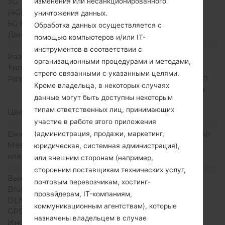
3G
-
изменения или несанкционированного
(4G) LTE
-
уничтожения данных.
5G network
-
Обработка данных осуществляется с
Данные
GPRS
помощью компьютеров и/или IT-
Дисплей
инструментов в соответствии с
Размер экрана
1.8 дюйма
организационными процедурами и методами,
Тип экрана
TFT
строго связанными с указанными целями.
Разрешение экрана
176 x 220 пикселей (~157
Кроме владельца, в некоторых случаях
плотность пикселей на
данные могут быть доступны некоторым
дюйм)
типам ответственных лиц, принимающих
Цвета экрана
256K цветов
участие в работе этого приложения
Аккумулятор и клавиатура
Емкость аккумулятора
Съемный Li-Ion 600 mAh
(администрация, продажи, маркетинг,
Механическая
Есть
юридическая, системная администрация),
клавиатура
или внешним сторонам (например,
Интерфейсы
сторонним поставщикам технических услуг,
Выход для аудио
-
почтовым перевозчикам, хостинг-
Bluetooth
Версия 1.0
провайдерам, IT-компаниям,
DLNA
Нет
коммуникационным агентствам), которые
GPS
-
назначены владельцем в случае
Инфракрасный порт
Нет