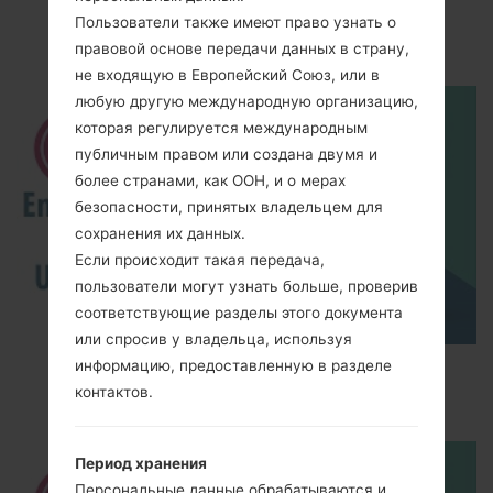
Видео
Пользователи также имеют право узнать о
LGKG328(LGKG328)
правовой основе передачи данных в страну,
не входящую в Европейский Союз, или в
любую другую международную организацию,
которая регулируется международным
публичным правом или создана двумя и
более странами, как ООН, и о мерах
безопасности, принятых владельцем для
сохранения их данных.
Если происходит такая передача,
пользователи могут узнать больше, проверив
соответствующие разделы этого документа
или спросив у владельца, используя
информацию, предоставленную в разделе
How to Enable Developer Options & USB
контактов.
Debugging on LG ?
Период хранения
Персональные данные обрабатываются и