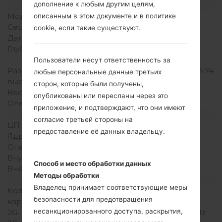
дополнение к любым другим целям,
Модель и ее характеристики
Модель
LGKG328
описанным в этом документе и в политике
Серия
LG Others
cookie, если такие существуют.
Дата выпуска
2006
Глубина
9.9 миллиметров (0.35
дюйма)
Пользователи несут ответственность за
Размеры (ширина /
95 x 46 миллиметров (3.74
любые персональные данные третьих
высота)
x 1.81 дюйма)
сторон, которые были получены,
Вес
70 грамм (2.59 унции)
опубликованы или пересланы через это
Операционная система
-
приложение, и подтверждают, что они имеют
Аппаратное обеспечение
согласие третьей стороны на
ЦП (процессор)
-
предоставление её данных владельцу.
Ядра процессора
-
Оперативная память
-
Внутренняя память
128MB
Способ и место обработки данных
Внешняя память
-
Методы обработки
Сеть и данные
Владелец принимает соответствующие меры
Количество мест для сим
1 Мини SIM
безопасности для предотвращения
карты
несанкционированного доступа, раскрытия,
2G
GSM 900/1800/1900 MHz