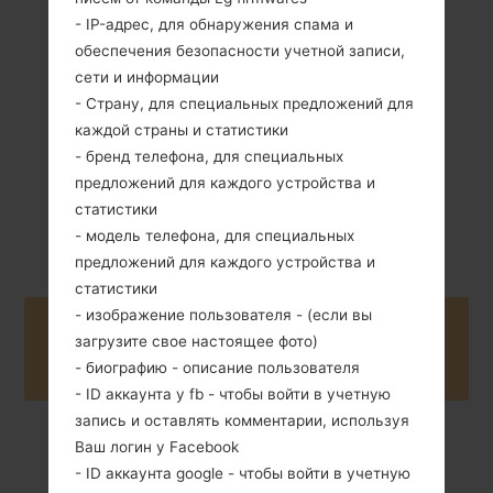
70 грамм (2.59
Съемный Li-Ion
- IP-адрес, для обнаружения спама и
унции)
600 mAh
обеспечения безопасности учетной записи,
сети и информации
- Страну, для специальных предложений для
каждой страны и статистики
- бренд телефона, для специальных
предложений для каждого устройства и
2006
статистики
Unknown
- модель телефона, для специальных
предложений для каждого устройства и
статистики
- изображение пользователя - (если вы
Buy accessories on Amazon
загрузите свое настоящее фото)
- биографию - описание пользователя
- ID аккаунта у fb - чтобы войти в учетную
запись и оставлять комментарии, используя
Ваш логин у Facebook
Главная
→
Серия
→
LG Others
→
LGKG328
- ID аккаунта google - чтобы войти в учетную