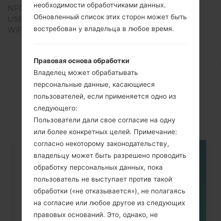
необходимости обработчиками данных.
NFC
Нет
Обновленный список этих сторон может быть
USB
USB 1.1
востребован у владельца в любое время.
WiFi
-
Правовая основа обработки
Владелец может обрабатывать
Cтатьи
персональные данные, касающиеся
LGKG328(LGKG328)
пользователей, если применяется одно из
следующего:
Пользователи дали свое согласие на одну
или более конкретных целей. Примечание:
согласно некоторому законодательству,
владельцу может быть разрешено проводить
05
МАЯ
обработку персональных данных, пока
пользователь не выступает против такой
обработки («не отказывается»), не полагаясь
на согласие или любое другое из следующих
правовых оснований. Это, однако, не