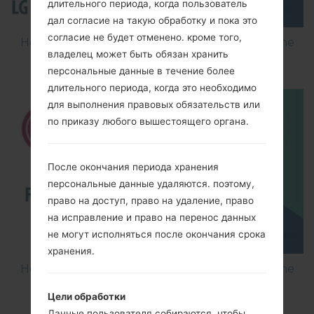
длительного периода, когда пользователь
дал согласие на такую обработку и пока это
согласие не будет отменено. кроме того,
How to Flash Stock Firmware on LG Smartphone
владелец может быть обязан хранить
using LG Flash Tool 2014?
персональные данные в течение более
длительного периода, когда это необходимо
для выполнения правовых обязательств или
по приказу любого вышестоящего органа.
После окончания периода хранения
персональные данные удаляются. поэтому,
право на доступ, право на удаление, право
на исправление и право на перенос данных
не могут исполняться после окончания срока
хранения.
How to Flash Stock Firmware on LG Smartphone
using LG UP?
Цели обработки
Данные пользователя собираются, чтобы