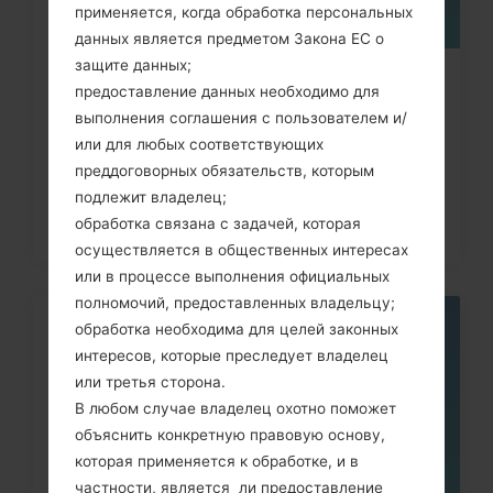
применяется, когда обработка персональных
данных является предметом Закона ЕС о
защите данных;
Как удалить все данные с
предоставление данных необходимо для
телефона через код на LG
выполнения соглашения с пользователем и/
или для любых соответствующих
Banter,...
преддоговорных обязательств, которым
подлежит владелец;
обработка связана с задачей, которая
осуществляется в общественных интересах
или в процессе выполнения официальных
полномочий, предоставленных владельцу;
обработка необходима для целей законных
06
МАЯ
интересов, которые преследует владелец
или третья сторона.
В любом случае владелец охотно поможет
объяснить конкретную правовую основу,
которая применяется к обработке, и в
частности, является ли предоставление