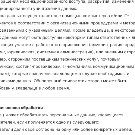
вращения несанкционированного доступа, раскрытия, изменения
ционированного уничтожения данных.
ификация LGKG276(LGK
тка данных осуществляется с помощью компьютеров и/или IT-
ментов в соответствии с организационными процедурами и мето
 связанными с указанными целями. Кроме владельца, в некоторы
Модель и ее характеристики
х данные могут быть доступны некоторым типам ответственных л
LGKG276
ающих участие в работе этого приложения (администрация, прод
LG Others
2007
инг, юридическая, системная администрация), или внешним стор
11.2 миллиметров (0.43 дюй
мер, сторонним поставщикам технических услуг, почтовым
98.7 x 49.5 миллиметров (3.8
зчикам, хостинг-провайдерам, IT-компаниям, коммуникационным
59 грамм (2.08 унции)
твам), которые назначены владельцем в случае необходимости
-
тчиками данных. Обновленный список этих сторон может быть
Аппаратное обеспечение
бован у владельца в любое время.
-
-
-
ая основа обработки
1MB
ец может обрабатывать персональные данные, касающиеся
-
вателей, если применяется одно из следующего:
Сеть и данные
атели дали свое согласие на одну или более конкретных целей.
1 Мини SIM