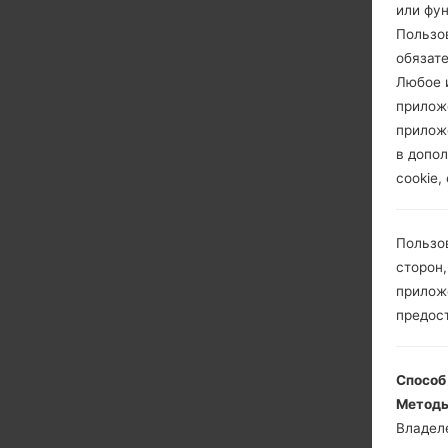
или фу
Пользо
обязат
Любое и
прилож
прилож
в допол
cookie,
Пользо
сторон,
приложе
предос
Способ
Методы
Владел