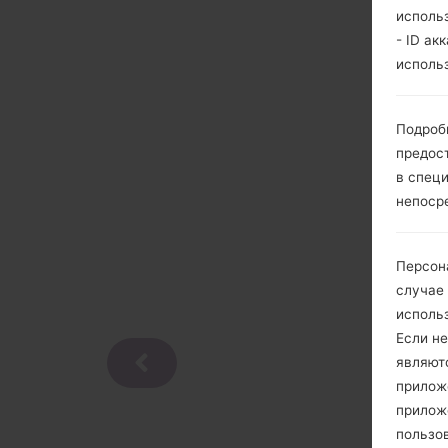
исполь
- ID ак
исполь
Подроб
предос
в спец
непоср
Персон
случае
исполь
Если не
являют
приложе
прилож
пользов