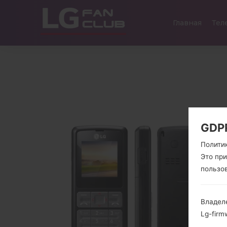
Главная
Тел
GDP
Полити
Это пр
пользо
Владел
Lg-firm