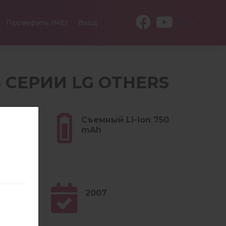
RU
Проверить IMEI
Вход
ИЗ СЕРИИ LG OTHERS
(2.08
Съемный Li-Ion 750
mAh
2007