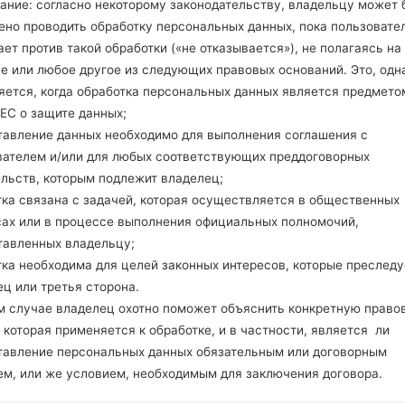
ание: согласно некоторому законодательству, владельцу может 
GSM 900/1800/1900 MHz
ено проводить обработку персональных данных, пока пользовате
-
-
ет против такой обработки («не отказывается»), не полагаясь на
-
е или любое другое из следующих правовых оснований. Это, одна
-
яется, когда обработка персональных данных является предмето
Дисплей
ЕС о защите данных;
1.5 in
тавление данных необходимо для выполнения соглашения с
TFT
вателем и/или для любых соответствующих преддоговорных
128 x 128 пикселей (~121 пл
ельств, которым подлежит владелец;
65K цветов
тка связана с задачей, которая осуществляется в общественных
Аккумулятор и клавиатура
сах или в процессе выполнения официальных полномочий,
Съемный Li-Ion 750 mAh
тавленных владельцу;
Есть
тка необходима для целей законных интересов, которые преследу
Интерфейсы
-
ц или третья сторона.
-
м случае владелец охотно поможет объяснить конкретную право
Нет
 которая применяется к обработке, и в частности, является ли
-
тавление персональных данных обязательным или договорным
Нет
ем, или же условием, необходимым для заключения договора.
Нет