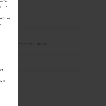
быть
ль не
ко, не
м
отность пикселей на дюйм)
ет
вую