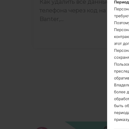
Как удалить все данные с
Период
Персон
телефона через код на LG
требуют
Banter,...
Поэтом
Персон
контрак
этот до
Персон
сохраня
Пользо
пресле
обрати
Владел
более д
обработ
быть о
периода
приказ