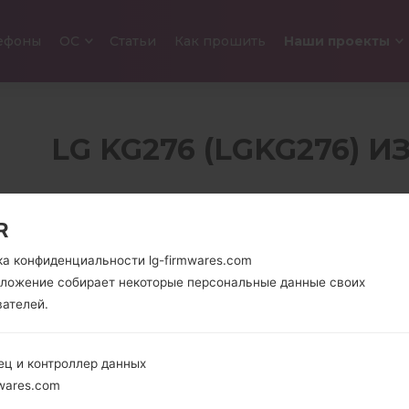
ефоны
ОС
Cтатьи
Как прошить
Наши проекты
LG KG276 (LGKG276) 
1.5 in
59 грамм 
R
128 x 128 пикселей
унции)
(~121 плотность
ка конфиденциальности lg-firmwares.com
пикселей на дюйм)
иложение собирает некоторые персональные данные своих
вателей.
-
Unknown
-
ец и контроллер данных
wares.com