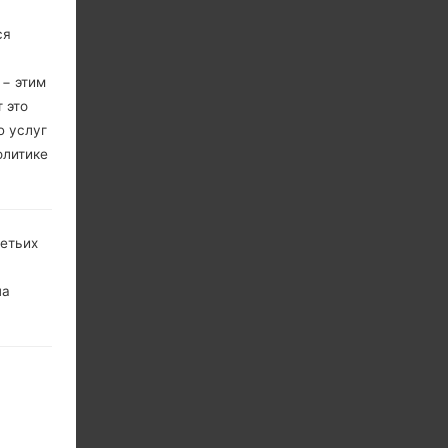
ся
 − этим
 это
ю услуг
олитике
ретьих
на