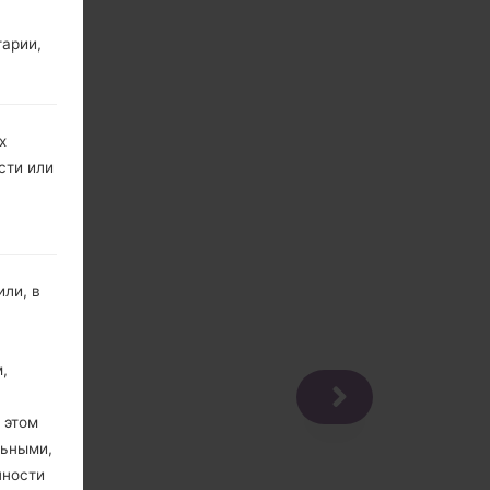
тарии,
х
сти или
ли, в
,
 этом
льными,
пности