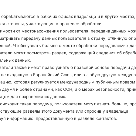
Есть
-
обрабатываются в рабочих офисах владельца и в других местах,
тся стороны, участвующие в процессе обработки.
симости от местонахождения пользователя, передача данных мо
Cтатьи LGKG276(LGKG276
атривать передачу данных пользователя в страну, отличную от э
енной. Чтобы узнать больше о месте обработки передаваемых да
ватели могут посмотреть раздел, содержащий сведения об обраб
альных данных.
ватели также имеют право узнать о правовой основе передачи д
, не входящую в Европейский Союз, или в любую другую междун
зацию, которая регулируется международным публичным правом
 двумя и более странами, как ООН, и о мерах безопасности, при
ьцем для сохранения их данных.
оисходит такая передача, пользователи могут узнать больше, пр
тствующие разделы этого документа или спросив у владельца,
зуя информацию, предоставленную в разделе контактов.