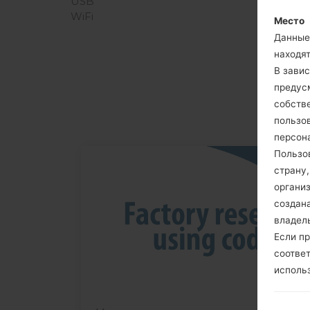
USB
WiFi
Место
Данные 
находя
В зави
предусм
собств
пользо
персон
Пользо
страну
05
МАЯ
органи
создана
владел
Если пр
соотве
исполь