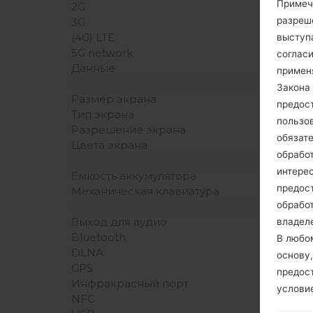
Примеч
2G
разреш
3G
(4G) LTE
выступа
5G network
согласи
Данные
примен
Закона 
Размер экрана
предос
Тип экрана
пользо
Разрешение экрана
обязат
Цвета экрана
обрабо
интере
Емкость аккумулятора
предос
Механическая клавиатура
обрабо
Выход для аудио
владеле
Bluetooth
В любо
DLNA
основу,
GPS
предос
Инфракрасный порт
услови
NFC