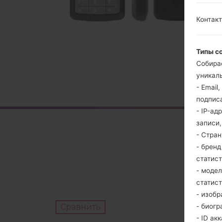
Контакт
Типы с
Собира
уникаль
- Email
подпис
- IP-ад
записи
- Стра
- брен
статис
- моде
статис
- изобр
- биогр
Сравнить
- ID ак