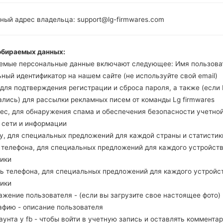
ный адрес владельца: support@lg-firmwares.com
Buy accessories on
обираемых данных:
емые персональные данные включают следующее: Имя пользова
ный идентификатор на нашем сайте (не используйте свой email)
Главная
→
Серия
→
LG Others
→
LGKG276
, для подтверждения регистрации и сброса пароля, а также (если
ались) для рассылки рекламных писем от команды Lg firmwares
рес, для обнаружения спама и обеспечения безопасности учетно
, сети и информации
ну, для специальных предложений для каждой страны и статистик
Обзор LGKG276(LGKG276
д телефона, для специальных предложений для каждого устройств
тики
ль телефона, для специальных предложений для каждого устройс
тики
ажение пользователя - (если вы загрузите свое настоящее фото)
афию - описание пользователя
каунта у fb - чтобы войти в учетную запись и оставлять комментар