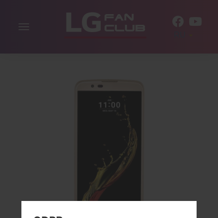
Включить
RU
навигацию