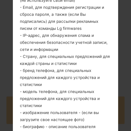
(не используйте свой email)
- Email, для подтверждения регистрации и
сброса пароля, а также (если Вы
142 грамм (5.01
подписались) для рассылки рекламных
Съемный Li-Ion
унции)
писем от команды Lg firmwares
2300 mAh
- IP-адрес, для обнаружения спама и
обеспечения безопасности учетной записи,
сети и информации
- Страну, для специальных предложений для
каждой страны и статистики
- бренд телефона, для специальных
Январь, 2016
Unknown
предложений для каждого устройства и
статистики
- модель телефона, для специальных
предложений для каждого устройства и
Buy accessories on Amazon
статистики
- изображение пользователя - (если вы
загрузите свое настоящее фото)
- биографию - описание пользователя