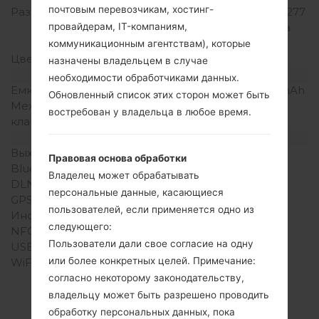
почтовым перевозчикам, хостинг-
Разрешение экрана
720 x 1280 пикселей (~277
провайдерам, IT-компаниям,
плотность пикселей на
дюйм)
коммуникационным агентствам), которые
Цвета экрана
16M цветов
назначены владельцем в случае
Аккумулятор и клавиатура
необходимости обработчиками данных.
Емкость аккумулятора
Съемный Li-Ion 2300 mAh
Обновленный список этих сторон может быть
Механическая
-
востребован у владельца в любое время.
клавиатура
Интерфейсы
Выход для аудио
3.5mm jack
Правовая основа обработки
Bluetooth
Версия 4.1, A2DP, LE
Владелец может обрабатывать
DLNA
Нет
персональные данные, касающиеся
GPS
A-GPS, GLONASS
пользователей, если применяется одно из
Инфракрасный порт
Нет
следующего:
NFC
Есть
Пользователи дали свое согласие на одну
USB
microUSB 2.0
или более конкретных целей. Примечание:
WiFi
Wi-Fi 802.11 a/b/g/n/ac,
dual-band, WiFi Direct,
согласно некоторому законодательству,
hotspot
владельцу может быть разрешено проводить
обработку персональных данных, пока