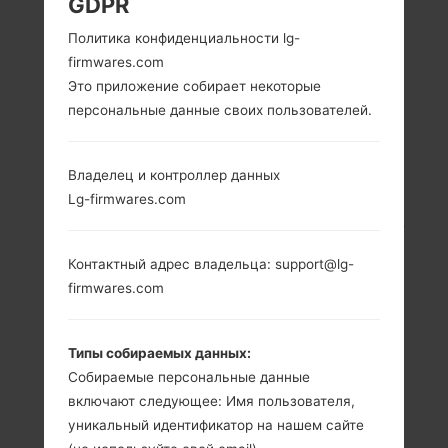
GDPR
LG K428 (LGK428) ИЗ
Политика конфиденциальности lg-
firmwares.com
СЕРИИ LG K10
Это приложение собирает некоторые
персональные данные своих пользователей.
Владелец и контроллер данных
Lg-firmwares.com
5.3 in (~70.9%
1.2 GHz Cortex-A53
соотношение
Qualcomm
экрана к телу)
MSM8916
Контактный адрес владельца: support@lg-
Snapdragon 410
720 x 1280
firmwares.com
пикселей (~277
2GB
плотность
пикселей на
Типы собираемых данных:
дюйм)
Собираемые персональные данные
включают следующее: Имя пользователя,
уникальный идентификатор на нашем сайте