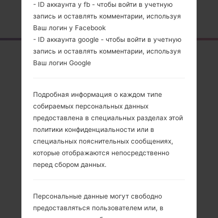
- ID аккаунта у fb - чтобы войти в учетную
Главная
→
Серия
→
LG K10
→
LGK428
запись и оставлять комментарии, используя
Ваш логин у Facebook
- ID аккаунта google - чтобы войти в учетную
запись и оставлять комментарии, используя
Обзор
Ваш логин Google
LGK428(LGK428)
akaLG K10
Подробная информация о каждом типе
собираемых персональных данных
предоставлена в специальных разделах этой
политики конфиденциальности или в
специальных пояснительных сообщениях,
Сравнить
которые отображаются непосредственно
перед сбором данных.
Персональные данные могут свободно
предоставляться пользователем или, в