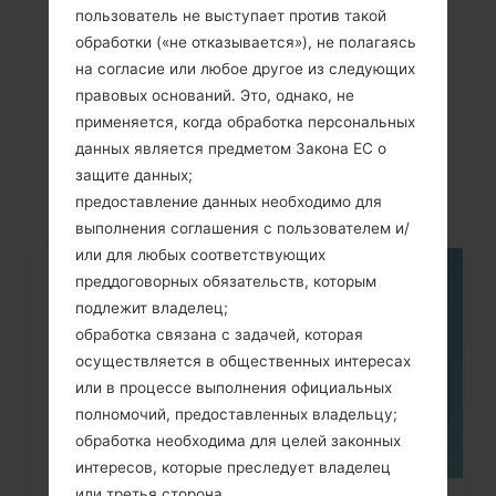
пользователь не выступает против такой
обработки («не отказывается»), не полагаясь
Cтатьи
на согласие или любое другое из следующих
правовых оснований. Это, однако, не
LGK428(LGK428)
применяется, когда обработка персональных
akaLG K10
данных является предметом Закона ЕС о
защите данных;
предоставление данных необходимо для
выполнения соглашения с пользователем и/
или для любых соответствующих
преддоговорных обязательств, которым
05
МАЯ
подлежит владелец;
обработка связана с задачей, которая
осуществляется в общественных интересах
или в процессе выполнения официальных
полномочий, предоставленных владельцу;
обработка необходима для целей законных
интересов, которые преследует владелец
или третья сторона.