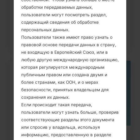
Как удалить все данные с
обработки передаваемых данных,
телефона через код на LG G3,...
пользователи могут посмотреть раздел,
содержащий сведения об обработке
персональных данных.
Пользователи также имеют право узнать о
правовой основе передачи данных в страну,
не входящую в Европейский Союз, или в
любую другую международную организацию,
которая регулируется международным
05
публичным правом или создана двумя и
МАЯ
более странами, как ООН, и о мерах
безопасности, принятых владельцем для
сохранения их данных.
Если происходит такая передача,
пользователи могут узнать больше, проверив
соответствующие разделы этого документа
или спросив у владельца, используя
информацию, предоставленную в разделе
Как удалить все данные с