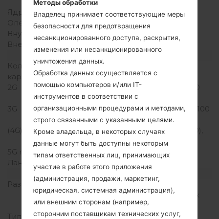
Snapdragon 410
Методы обработки
Ядра процессора
Четырехъядерный
Владелец принимает соответствующие меры
Оперативная память
2GB
безопасности для предотвращения
Внутренняя память
16GB
несанкционированного доступа, раскрытия,
Внешняя память
microSD, до 32 GB
изменения или несанкционированного
Сеть и данные
уничтожения данных.
Количество мест для сим
2 Nani-SIM
Обработка данных осуществляется с
карты
помощью компьютеров и/или IT-
2G
GSM 850/900/1800/1900
инструментов в соответствии с
MHz
организационными процедурами и методами,
3G
HSDPA 850/900/1900/2100
MHz
строго связанными с указанными целями.
(4G) LTE
LTE band 1(2100), 3(1800),
Кроме владельца, в некоторых случаях
7(2600), 8(900), 20(800)
данные могут быть доступны некоторым
5G network
-
типам ответственных лиц, принимающих
Данные
GPRS,EDGE
участие в работе этого приложения
Дисплей
(администрация, продажи, маркетинг,
Размер экрана
5.3 in (~70.9%
юридическая, системная администрация),
соотношение экрана к
или внешним сторонам (например,
телу)
сторонним поставщикам технических услуг,
Тип экрана
IPS LCD