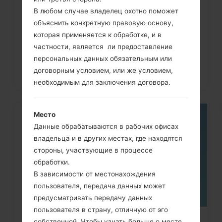
Как сделать Аппаратный сброс на
В любом случае владелец охотно поможет
LG G3, G4, G5, G7 и...
объяснить конкретную правовую основу,
которая применяется к обработке, и в
частности, является ли предоставление
персональных данных обязательным или
договорным условием, или же условием,
необходимым для заключения договора.
Место
05
Данные обрабатываются в рабочих офисах
МАЯ
владельца и в других местах, где находятся
стороны, участвующие в процессе
обработки.
В зависимости от местонахождения
пользователя, передача данных может
предусматривать передачу данных
пользователя в страну, отличную от эго
собственной. Чтобы узнать больше о месте