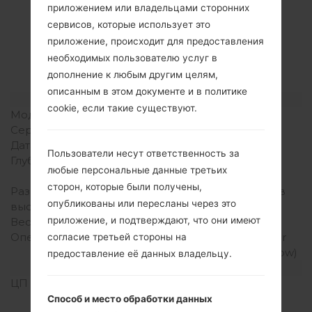
Спецификация
приложением или владельцами сторонних
сервисов, которые использует это
LGK428(LGK428)
приложение, происходит для предоставления
akaLG K10
необходимых пользователю услуг в
дополнение к любым другим целям,
описанным в этом документе и в политике
Модель и ее характеристики
cookie, если такие существуют.
Модель
LGK428
Серия
LG K10
Дата выпуска
Январь, 2016
Пользователи несут ответственность за
Глубина
8.8 миллиметров (0.35
любые персональные данные третьих
дюйма)
сторон, которые были получены,
Размеры (ширина /
146 x 74.8 миллиметров
опубликованы или пересланы через это
высота)
(5.75 x 2.94 дюйма)
приложение, и подтверждают, что они имеют
Вес
142 грамм (5.01 унции)
Операционная система
Android 5.1.1 (Lollipop) or
согласие третьей стороны на
Android 6.0 (Marshmallow)
предоставление её данных владельцу.
Аппаратное обеспечение
ЦП (процессор)
1.2 GHz Cortex-A53
Qualcomm MSM8916
Способ и место обработки данных