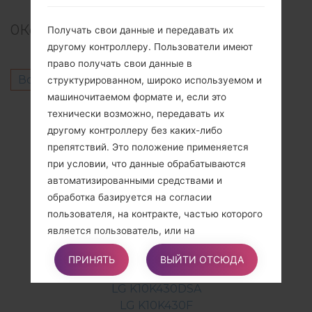
0
Комментарии
Получать свои данные и передавать их
другому контроллеру. Пользователи имеют
право получать свои данные в
Войдите
чтобы оставить комментарий.
структурированном, широко используемом и
машиночитаемом формате и, если это
Другие модели из этой серии
технически возможно, передавать их
другому контроллеру без каких-либо
LG K10K410
препятствий. Это положение применяется
LG K10K410A
при условии, что данные обрабатываются
LG K10K410F
автоматизированными средствами и
LG K10K410G
обработка базируется на согласии
LG K10K420N
пользователя, на контракте, частью которого
LG K10K420PR
является пользователь, или на
LG K10K425
преддоговорных обязательствах,
LG K10K425P
ПРИНЯТЬ
ВЫЙТИ ОТСЮДА
вытекающих из него.
LG K10K428SG
LG K10K430DSA
LG K10K430F
Подавать жалобу. Пользователи имеют