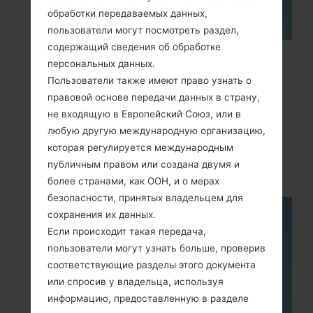
обработки передаваемых данных,
пользователи могут посмотреть раздел,
содержащий сведения об обработке
Как удалить все данные с
персональных данных.
Пользователи также имеют право узнать о
телефона через код на LG G3,...
правовой основе передачи данных в страну,
не входящую в Европейский Союз, или в
любую другую международную организацию,
которая регулируется международным
публичным правом или создана двумя и
более странами, как ООН, и о мерах
безопасности, принятых владельцем для
сохранения их данных.
06
Если происходит такая передача,
МАЯ
пользователи могут узнать больше, проверив
соответствующие разделы этого документа
или спросив у владельца, используя
информацию, предоставленную в разделе