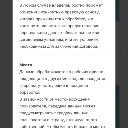
В любом случае владелец охотно поможет
объяснить конкретную правовую основу,
которая применяется к обработке, и в
частности, является ли предоставление
Как сделать Аппаратный сброс на
персональных данных обязательным или
LG G3, G4, G5, G7 и...
договорным условием, или же условием,
необходимым для заключения договора.
Место
Данные обрабатываются в рабочих офисах
владельца и в других местах, где находятся
стороны, участвующие в процессе
обработки.
05
В зависимости от местонахождения
МАЯ
пользователя, передача данных может
предусматривать передачу данных
пользователя в страну, отличную от эго
собственной. Чтобы узнать больше о месте