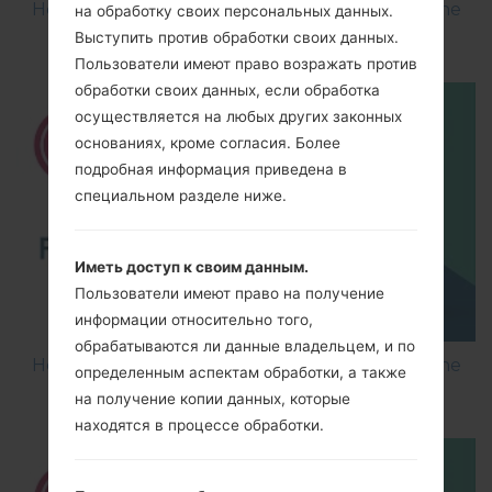
How to Flash Stock Firmware on LG Smartphone
на обработку своих персональных данных.
using LG Flash Tool 2014?
Выступить против обработки своих данных.
Пользователи имеют право возражать против
обработки своих данных, если обработка
осуществляется на любых других законных
основаниях, кроме согласия. Более
подробная информация приведена в
специальном разделе ниже.
Иметь доступ к своим данным.
Пользователи имеют право на получение
информации относительно того,
обрабатываются ли данные владельцем, и по
How to Flash Stock Firmware on LG Smartphone
определенным аспектам обработки, а также
using LG UP?
на получение копии данных, которые
находятся в процессе обработки.