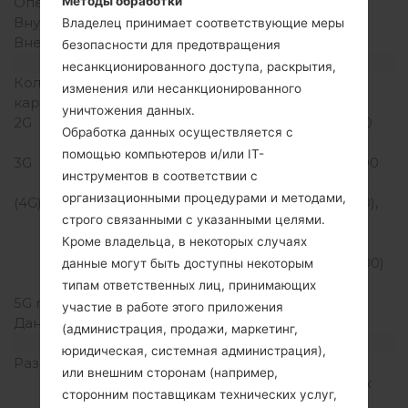
Методы обработки
Оперативная память
2GB
Внутренняя память
16/32GB
Владелец принимает соответствующие меры
Внешняя память
-
безопасности для предотвращения
Сеть и данные
несанкционированного доступа, раскрытия,
Количество мест для сим
1 Нано SIM
изменения или несанкционированного
карты
уничтожения данных.
2G
GSM 850/900/1800/1900
Обработка данных осуществляется с
MHz
помощью компьютеров и/или IT-
3G
HSPA 850/900/1900/2100
инструментов в соответствии с
MHz
организационными процедурами и методами,
(4G) LTE
LTE band 1(2100), 2(1900),
строго связанными с указанными целями.
3(1800), 4(1700/2100),
Кроме владельца, в некоторых случаях
5(850), 7(2600), 12(700),
20(800), 29(700), 30(2300)
данные могут быть доступны некоторым
MHz
типам ответственных лиц, принимающих
5G network
-
участие в работе этого приложения
Данные
GPRS/EDGE
(администрация, продажи, маркетинг,
Дисплей
юридическая, системная администрация),
Размер экрана
5.2 in (~70.2%
или внешним сторонам (например,
соотношение экрана к
сторонним поставщикам технических услуг,
телу)