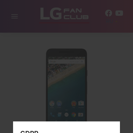
Включить
RU
навигацию