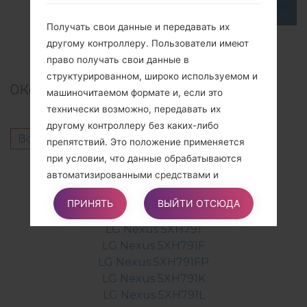
Получать свои данные и передавать их
TOP 5 SECRET CODES for LG!
другому контроллеру. Пользователи имеют
право получать свои данные в
структурированном, широко используемом и
0
Комментарии
машиночитаемом формате и, если это
технически возможно, передавать их
другому контроллеру без каких-либо
Войдите
чтобы оставить комментарий.
препятствий. Это положение применяется
при условии, что данные обрабатываются
Другие модели из этой серии
автоматизированными средствами и
обработка базируется на согласии
LG Nexus 5XH790
ПРИНЯТЬ
ВЫЙТИ ОТСЮДА
пользователя, на контракте, частью которого
LG Nexus 5XH790P
является пользователь, или на
LG Nexus 5XH791
преддоговорных обязательствах,
LG Nexus 5XH791F
вытекающих из него.
LG Nexus 5XH791FP
LG Nexus 5XH791K
LG Nexus 5XH791L
Подавать жалобу. Пользователи имеют