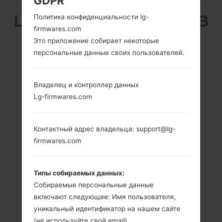
GDPR
LG H791N (LGH791N) ИЗ
Политика конфиденциальности lg-
firmwares.com
СЕРИИ LG NEXUS 5X
Это приложение собирает некоторые
персональные данные своих пользователей.
Владелец и контроллер данных
Lg-firmwares.com
5.2 in (~70.2%
1.8 GHz
соотношение
Qualcomm
Контактный адрес владельца: support@lg-
экрана к телу)
Snapdragon 808
MSM8992
firmwares.com
1080 x 1920
пикселей (~423
2GB
плотность
пикселей на
Типы собираемых данных:
дюйм)
Собираемые персональные данные
включают следующее: Имя пользователя,
уникальный идентификатор на нашем сайте
(не используйте свой email)