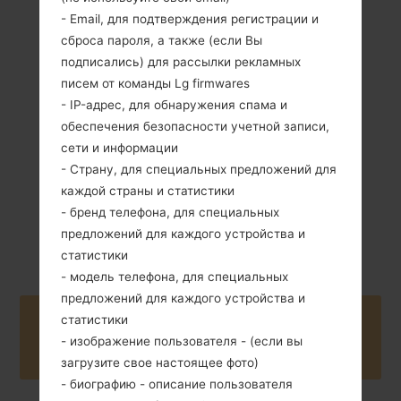
- Email, для подтверждения регистрации и
сброса пароля, а также (если Вы
подписались) для рассылки рекламных
136 грамм (4.80
Не съемный Li-Po
унции)
писем от команды Lg firmwares
2700 mAh
- IP-адрес, для обнаружения спама и
обеспечения безопасности учетной записи,
сети и информации
- Страну, для специальных предложений для
каждой страны и статистики
- бренд телефона, для специальных
Октябрь, 2015
Unknown
предложений для каждого устройства и
статистики
- модель телефона, для специальных
предложений для каждого устройства и
статистики
Buy accessories on Amazon
- изображение пользователя - (если вы
загрузите свое настоящее фото)
- биографию - описание пользователя