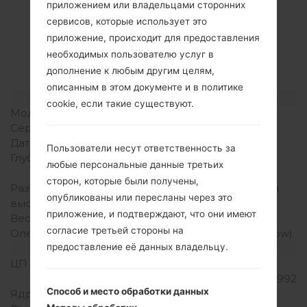
приложением или владельцами сторонних
Спецификация
сервисов, которые использует это
LGH791N(LGH791N)
приложение, происходит для предоставления
необходимых пользователю услуг в
akaLG Nexus 5X
дополнение к любым другим целям,
описанным в этом документе и в политике
Модель и ее характеристики
cookie, если такие существуют.
Модель
LGH791N
Серия
LG Nexus 5X
Дата выпуска
Октябрь, 2015
Пользователи несут ответственность за
Глубина
7.9 миллиметров (0.31
любые персональные данные третьих
дюйма)
сторон, которые были получены,
Размеры (ширина /
147 x 72.6 миллиметров
опубликованы или пересланы через это
высота)
(5.79 x 2.86 дюйма)
приложение, и подтверждают, что они имеют
Вес
136 грамм (4.80 унции)
согласие третьей стороны на
Операционная система
Android 6.0 (Marshmallow)
предоставление её данных владельцу.
Аппаратное обеспечение
ЦП (процессор)
1.8 GHz Qualcomm
Snapdragon 808 MSM8992
Способ и место обработки данных
Ядра процессора
Шестиядерный