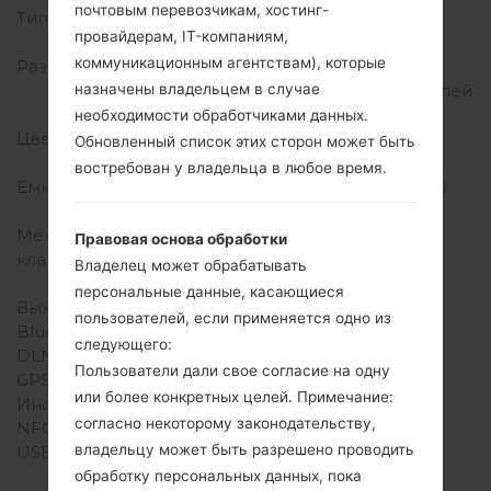
почтовым перевозчикам, хостинг-
Тип экрана
IPS LCD емкостный
провайдерам, IT-компаниям,
сенсорный экран
коммуникационным агентствам), которые
Разрешение экрана
1080 x 1920 пикселей
назначены владельцем в случае
(~423 плотность пикселей
на дюйм)
необходимости обработчиками данных.
Цвета экрана
16M цветов
Обновленный список этих сторон может быть
Аккумулятор и клавиатура
востребован у владельца в любое время.
Емкость аккумулятора
Не съемный Li-Po 2700
mAh
Механическая
-
Правовая основа обработки
клавиатура
Владелец может обрабатывать
Интерфейсы
персональные данные, касающиеся
Выход для аудио
3.5mm jack
пользователей, если применяется одно из
Bluetooth
Версия 4.2, A2DP
следующего:
DLNA
Есть
Пользователи дали свое согласие на одну
GPS
A-GPS, GLONASS
или более конкретных целей. Примечание:
Инфракрасный порт
Нет
согласно некоторому законодательству,
NFC
Есть
владельцу может быть разрешено проводить
USB
USB 2.0, Type-C 1.0
реверсивный разъем
обработку персональных данных, пока