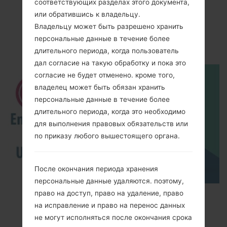
Видео
соответствующих разделах этого документа,
или обратившись к владельцу.
LGH791N(LGH791N)
Владельцу может быть разрешено хранить
akaLG Nexus 5X
персональные данные в течение более
длительного периода, когда пользователь
дал согласие на такую обработку и пока это
согласие не будет отменено. кроме того,
владелец может быть обязан хранить
персональные данные в течение более
длительного периода, когда это необходимо
для выполнения правовых обязательств или
по приказу любого вышестоящего органа.
После окончания периода хранения
персональные данные удаляются. поэтому,
право на доступ, право на удаление, право
How to Enable Developer Options & USB
на исправление и право на перенос данных
Debugging on LG ?
не могут исполняться после окончания срока