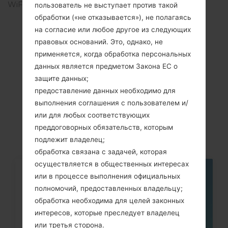
WiFi
Wi-Fi 802.11 a/b/g/n/ac,
пользователь не выступает против такой
dual-band, Wi-Fi Direct,
обработки («не отказывается»), не полагаясь
DLNA, hotspot
на согласие или любое другое из следующих
правовых оснований. Это, однако, не
применяется, когда обработка персональных
данных является предметом Закона ЕС о
Cтатьи
защите данных;
предоставление данных необходимо для
LGH791N(LGH791N)
выполнения соглашения с пользователем и/
akaLG Nexus 5X
или для любых соответствующих
преддоговорных обязательств, которым
подлежит владелец;
обработка связана с задачей, которая
осуществляется в общественных интересах
или в процессе выполнения официальных
05
МАЯ
полномочий, предоставленных владельцу;
обработка необходима для целей законных
интересов, которые преследует владелец
или третья сторона.