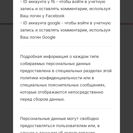
- ID аккаунта у fb - чтобы войти в учетную
Главная
→
Серия
→
LG Nexus 5X
→
LGH791N
запись и оставлять комментарии, используя
Ваш логин у Facebook
- ID аккаунта google - чтобы войти в учетную
запись и оставлять комментарии, используя
Обзор
Ваш логин Google
LGH791N(LGH791N)
akaLG Nexus 5X
Подробная информация о каждом типе
собираемых персональных данных
предоставлена в специальных разделах этой
политики конфиденциальности или в
специальных пояснительных сообщениях,
Сравнить
которые отображаются непосредственно
перед сбором данных.
Персональные данные могут свободно
предоставляться пользователем или, в
случае с данными об использовании,