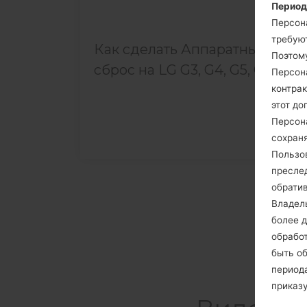
Период
Персон
требуют
Как сделать Аппаратный
Поэтом
сброс на LG G3, G4, G5, G7 и...
Персон
контрак
этот до
Персон
сохраня
Пользо
пресле
обрати
Владел
более д
обработ
быть о
периода
приказ