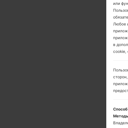
или фу
Пользо
обязат
Любое и
прилож
прилож
в допол
cookie,
Пользо
сторон,
приложе
предос
Способ
Методы
Владел