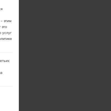
ся
 − этим
 это
ю услуг
олитике
ретьих
на