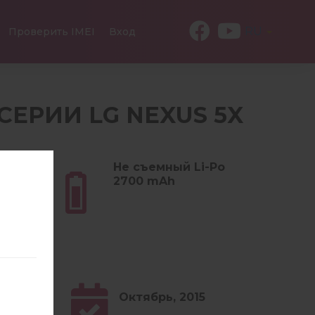
RU
Проверить IMEI
Вход
 СЕРИИ LG NEXUS 5X
 (4.80
Не съемный Li-Po
2700 mAh
Октябрь, 2015