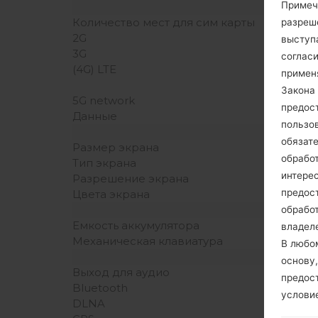
Примеч
Количество мест для сим карты
разреш
2G
выступа
3G
согласи
(4G) LTE
примен
Закона 
5G network
предос
Данные
пользо
обязат
Размер экрана
обрабо
Тип экрана
интере
Разрешение экрана
предос
Цвета экрана
обрабо
Емкость аккумулятора
владеле
Механическая клавиатура
В любо
основу,
Выход для аудио
предос
Bluetooth
услови
DLNA