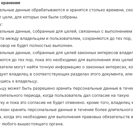
 хранения
альные данные обрабатываются и хранятся столько времени, ско
 цели, для которых они были собраны.
Как удалить все данные с
у:
телефона через код на LG G3,...
альные данные, собранные для целей, связанных с выполнением
та между владельцем и пользователем, сохраняются до тех пор,
говор не будет полностью выполнен.
альные данные, собранные для целей законных интересов владе
ются до тех пор, пока это необходимо для выполнения этих целей
ватели могут найти точную информацию о законных интересах, к
дует владелец в соответствующих разделах этого документа, или
вшись к владельцу.
ьцу может быть разрешено хранить персональные данные в тече
лительного периода, когда пользователь дал согласие на такую
ку и пока это согласие не будет отменено. кроме того, владелец
бязан хранить персональные данные в течение более длительного
, когда это необходимо для выполнения правовых обязательств 
у любого вышестоящего органа.