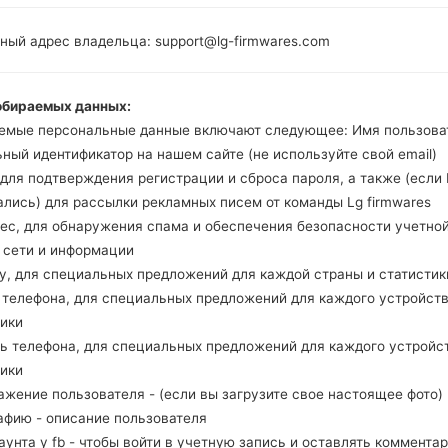
MSM8992
2GB
ный адрес владельца: support@lg-firmwares.com
обираемых данных:
Buy accessories on
емые персональные данные включают следующее: Имя пользова
ный идентификатор на нашем сайте (не используйте свой email)
, для подтверждения регистрации и сброса пароля, а также (если
ались) для рассылки рекламных писем от команды Lg firmwares
Главная
→
Серия
→
LG Nexus 5X
→
LGH791K
рес, для обнаружения спама и обеспечения безопасности учетно
, сети и информации
ну, для специальных предложений для каждой страны и статистик
д телефона, для специальных предложений для каждого устройств
тики
GH791K(LGH791K) akaLG 
ль телефона, для специальных предложений для каждого устройс
тики
ажение пользователя - (если вы загрузите свое настоящее фото)
афию - описание пользователя
каунта у fb - чтобы войти в учетную запись и оставлять комментар