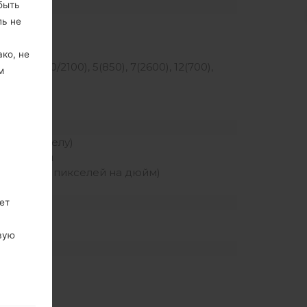
быть
ль не
z
z
ко, не
00), 4(1700/2100), 5(850), 7(2600), 12(700),
м
Hz
экрана к телу)
ный экран
 плотность пикселей на дюйм)
ет
h
вую