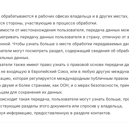
A-GPS, GLONASS
Нет
Есть
обрабатываются в рабочих офисах владельца и в других местах,
USB 2.0, Type-C 1.0 реверс
тся стороны, участвующие в процессе обработки.
Wi-Fi 802.11 a/b/g/n/ac, dual-
симости от местонахождения пользователя, передача данных мо
атривать передачу данных пользователя в страну, отличную от э
енной. Чтобы узнать больше о месте обработки передаваемых да
ватели могут посмотреть раздел, содержащий сведения об обраб
GH791K(LGH791K) akaLG
альных данных.
ватели также имеют право узнать о правовой основе передачи д
, не входящую в Европейский Союз, или в любую другую междун
зацию, которая регулируется международным публичным правом
 двумя и более странами, как ООН, и о мерах безопасности, при
05
ьцем для сохранения их данных.
МАЯ
оисходит такая передача, пользователи могут узнать больше, пр
тствующие разделы этого документа или спросив у владельца,
зуя информацию, предоставленную в разделе контактов.