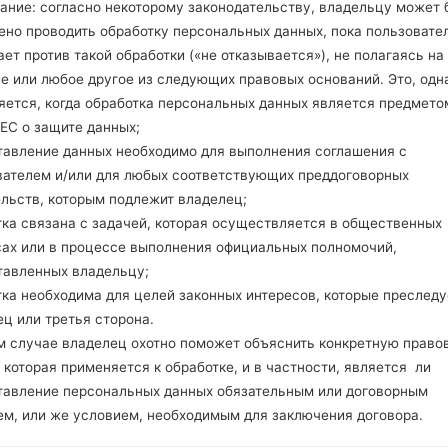
ание: согласно некоторому законодательству, владельцу может 
Сеть и данные
1 Нано SIM
ено проводить обработку персональных данных, пока пользовате
GSM 850/900/1800/1900 MH
ет против такой обработки («не отказывается»), не полагаясь на
HSPA 850/900/1900/2100 MH
е или любое другое из следующих правовых оснований. Это, одна
LTE band 1(2100), 2(1900), 3(18
яется, когда обработка персональных данных является предмето
20(800), 29(700), 30(2300) M
ЕС о защите данных;
-
тавление данных необходимо для выполнения соглашения с
GPRS/EDGE
вателем и/или для любых соответствующих преддоговорных
Дисплей
ельств, которым подлежит владелец;
5.2 in (~70.2% соотношение 
тка связана с задачей, которая осуществляется в общественных
IPS LCD емкостный сенсор
сах или в процессе выполнения официальных полномочий,
1080 x 1920 пикселей (~423
тавленных владельцу;
16M цветов
Аккумулятор и клавиатура
тка необходима для целей законных интересов, которые преследу
Не съемный Li-Po 2700 mA
ц или третья сторона.
-
м случае владелец охотно поможет объяснить конкретную право
Интерфейсы
 которая применяется к обработке, и в частности, является ли
3.5mm jack
тавление персональных данных обязательным или договорным
Версия 4.2, A2DP
ем, или же условием, необходимым для заключения договора.
Есть