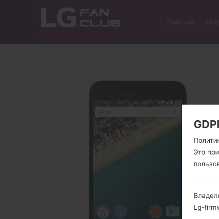
Главная
Тел
GDP
Полити
Это пр
пользо
Владел
Lg-firm