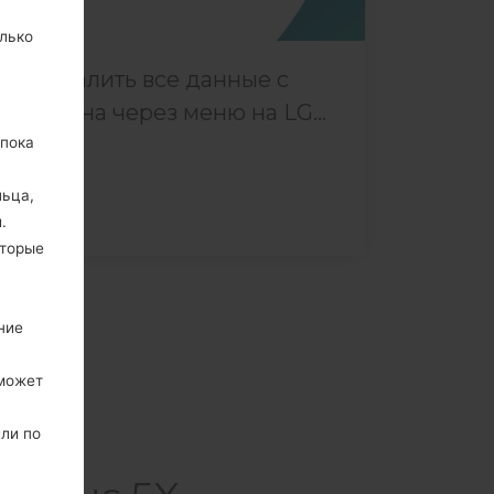
лько
Как удалить все данные с
телефона через меню на LG...
 пока
льца,
.
оторые
ние
 может
или по