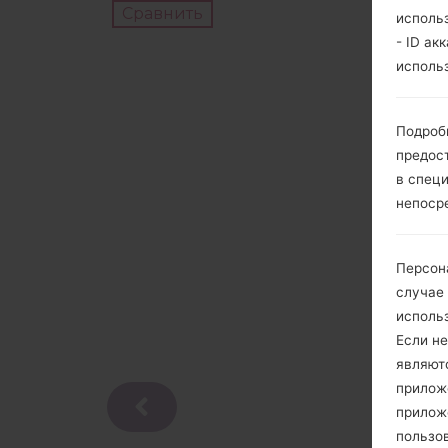
Сравнить
исполь
- ID ак
исполь
Подроб
предос
в спец
непоср
Персон
случае
исполь
Если не
являют
приложе
прилож
пользов