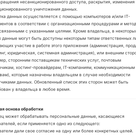
вращения несанкционированного доступа, раскрытия, изменения
ционированного уничтожения данных.
тка данных осуществляется с помощью компьютеров и/или IT-
ментов в соответствии с организационными процедурами и мето
я LGH791K(LGH791K) ak
 связанными с указанными целями. Кроме владельца, в некоторы
х данные могут быть доступны некоторым типам ответственных л
Модель и ее характеристики
ающих участие в работе этого приложения (администрация, прод
LGH791K
инг, юридическая, системная администрация), или внешним стор
LG Nexus 5X
мер, сторонним поставщикам технических услуг, почтовым
Октябрь, 2015
зчикам, хостинг-провайдерам, IT-компаниям, коммуникационным
7.9 миллиметров (0.31 дюйм
твам), которые назначены владельцем в случае необходимости
147 x 72.6 миллиметров (5.79
тчиками данных. Обновленный список этих сторон может быть
136 грамм (4.80 унции)
бован у владельца в любое время.
Android 6.0 (Marshmallow)
Аппаратное обеспечение
1.8 GHz Qualcomm Snapdra
ая основа обработки
Шестиядерный
ец может обрабатывать персональные данные, касающиеся
2GB
вателей, если применяется одно из следующего:
16/32GB
атели дали свое согласие на одну или более конкретных целей.
-