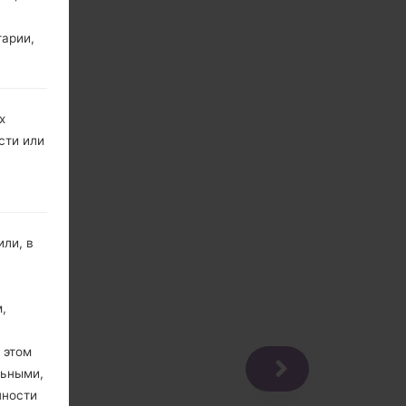
тарии,
х
сти или
ли, в
,
 этом
льными,
пности