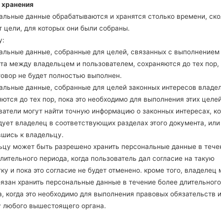
 хранения
альные данные обрабатываются и хранятся столько времени, ско
 цели, для которых они были собраны.
Как удалить все данные с
у:
телефона через код на LG G3,...
альные данные, собранные для целей, связанных с выполнением
та между владельцем и пользователем, сохраняются до тех пор,
говор не будет полностью выполнен.
альные данные, собранные для целей законных интересов владе
ются до тех пор, пока это необходимо для выполнения этих целей
ватели могут найти точную информацию о законных интересах, к
дует владелец в соответствующих разделах этого документа, или
вшись к владельцу.
ьцу может быть разрешено хранить персональные данные в тече
лительного периода, когда пользователь дал согласие на такую
ку и пока это согласие не будет отменено. кроме того, владелец
бязан хранить персональные данные в течение более длительного
, когда это необходимо для выполнения правовых обязательств 
у любого вышестоящего органа.