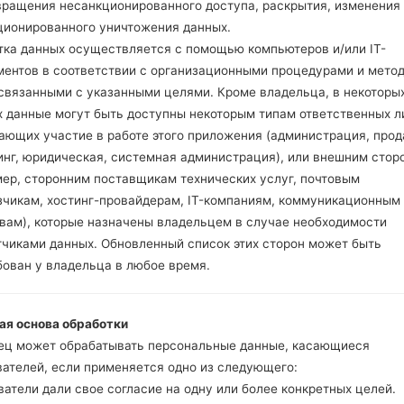
вращения несанкционированного доступа, раскрытия, изменения
ционированного уничтожения данных.
тка данных осуществляется с помощью компьютеров и/или IT-
ментов в соответствии с организационными процедурами и мето
 связанными с указанными целями. Кроме владельца, в некоторы
ия LGH443(LGH443) aka
х данные могут быть доступны некоторым типам ответственных л
ающих участие в работе этого приложения (администрация, прод
Модель и ее характеристики
инг, юридическая, системная администрация), или внешним стор
LGH443
мер, сторонним поставщикам технических услуг, почтовым
LG Escape 2
зчикам, хостинг-провайдерам, IT-компаниям, коммуникационным
2015
твам), которые назначены владельцем в случае необходимости
10 миллиметров (0.39 дюйм
тчиками данных. Обновленный список этих сторон может быть
133.3 x 66.1 миллиметров (5.
бован у владельца в любое время.
124.4 грамм (4.37 унции)
Android 5.0.1 (Lollipop), обн
Аппаратное обеспечение
ая основа обработки
1.2 GHz Cortex-A53, Qualc
ец может обрабатывать персональные данные, касающиеся
Четырехъядерный
вателей, если применяется одно из следующего:
1GB
атели дали свое согласие на одну или более конкретных целей.
8GB