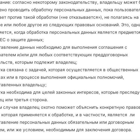
microSD, до 32 GB (выделен
ание: согласно некоторому законодательству, владельцу может 
Сеть и данные
ено проводить обработку персональных данных, пока пользовате
1 Микро SIM
ет против такой обработки («не отказывается»), не полагаясь на
GSM 850/900/1800/1900 MH
е или любое другое из следующих правовых оснований. Это, одна
HSPA 900/1900/2100 MHz
яется, когда обработка персональных данных является предмето
LTE band 1(2100), 3(1800), 7(
ЕС о защите данных;
-
тавление данных необходимо для выполнения соглашения с
GPRS/EDGE
вателем и/или для любых соответствующих преддоговорных
Дисплей
ельств, которым подлежит владелец;
4.7 in (~69.1% соотношение 
тка связана с задачей, которая осуществляется в общественных
IPS LCD емкостный сенсор
сах или в процессе выполнения официальных полномочий,
720 x 1280 пикселей (~312 
16M цветов
тавленных владельцу;
Аккумулятор и клавиатура
тка необходима для целей законных интересов, которые преследу
Съемный Li-Ion 2100 mAh
ц или третья сторона.
-
м случае владелец охотно поможет объяснить конкретную право
Интерфейсы
 которая применяется к обработке, и в частности, является ли
3.5mm jack
тавление персональных данных обязательным или договорным
Версия 4.1, A2DP, LE
ем, или же условием, необходимым для заключения договора.
Нет
A-GPS, GLONASS