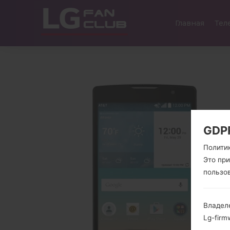
Главная
Тел
GDP
Полити
Это пр
пользо
Владел
Lg-firm