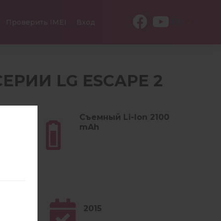
RU
Проверить IMEI
Вход
 СЕРИИ LG ESCAPE 2
мм (4.37
Съемный Li-Ion 2100
mAh
2015