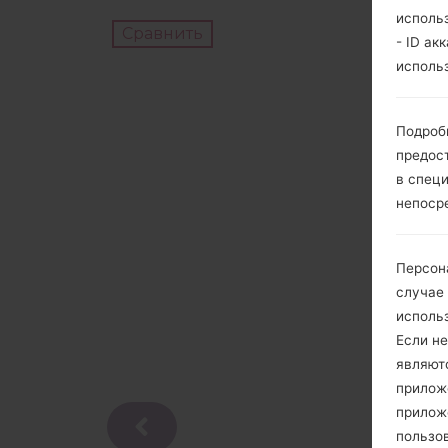
исполь
Сравнить
- ID ак
исполь
Подроб
предос
в спец
непоср
Персон
случае
исполь
Если не
являют
приложе
прилож
пользов