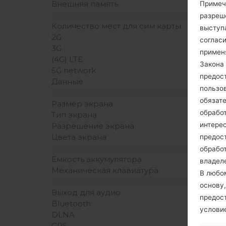
Внешняя память
Примеч
разреш
Количество мест для сим карты
выступа
2G
согласи
3G
примен
(4G) LTE
Закона 
5G network
предос
Данные
пользо
обязат
Размер экрана
обрабо
Тип экрана
интере
Разрешение экрана
Цвета экрана
предос
обрабо
Емкость аккумулятора
владеле
Механическая клавиатура
В любо
основу,
Выход для аудио
предос
Bluetooth
услови
DLNA
GPS