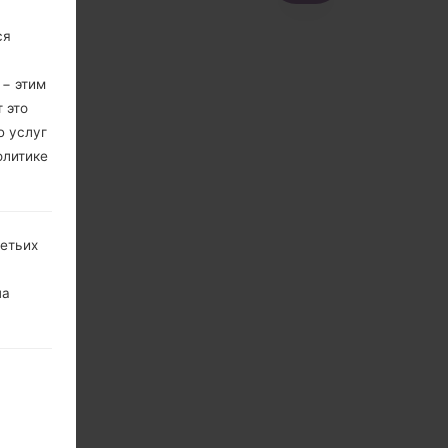
ся
 − этим
 это
ю услуг
олитике
ретьих
на