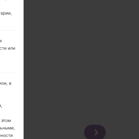
тарии,
х
сти или
ли, в
,
 этом
льными,
пности