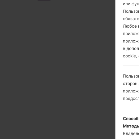
или фу
Пользо
обязат
Любое и
прилож
прилож
в допол
cookie,
Пользо
сторон,
приложе
предос
Способ
Методы
Владел