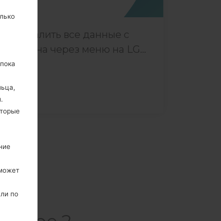
лько
Как удалить все данные с
телефона через меню на LG...
 пока
льца,
.
оторые
ние
 может
или по