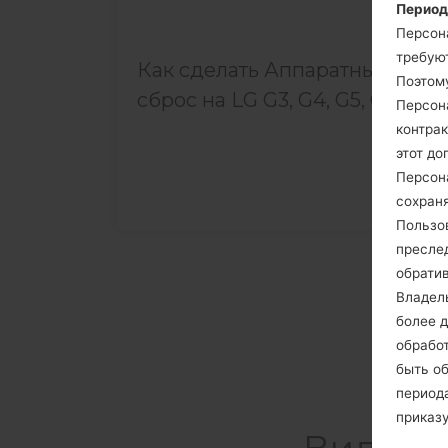
Период
Персон
требуют
Как сделать Аппаратный
Поэтом
сброс на LG G3, G4, G5, G7 и...
Персон
контрак
этот до
Персон
сохраня
Пользо
пресле
обрати
Владел
более д
обработ
быть о
периода
приказ