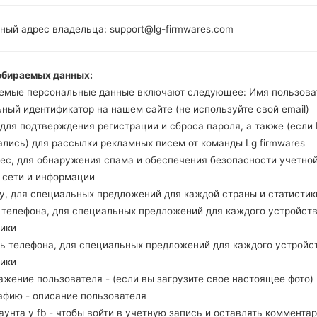
MSM8916
Snapdragon 410
ный адрес владельца: support@lg-firmwares.com
1GB
обираемых данных:
емые персональные данные включают следующее: Имя пользова
Buy accessories on
ный идентификатор на нашем сайте (не используйте свой email)
, для подтверждения регистрации и сброса пароля, а также (если
ались) для рассылки рекламных писем от команды Lg firmwares
рес, для обнаружения спама и обеспечения безопасности учетно
Главная
→
Серия
→
LG Escape 2
→
LGH443
, сети и информации
ну, для специальных предложений для каждой страны и статистик
д телефона, для специальных предложений для каждого устройств
тики
ль телефона, для специальных предложений для каждого устройс
LGH443(LGH443) akaLG E
тики
ажение пользователя - (если вы загрузите свое настоящее фото)
афию - описание пользователя
каунта у fb - чтобы войти в учетную запись и оставлять комментар