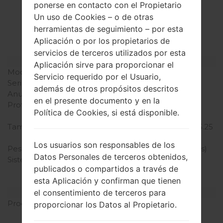
La especificación
ponerse en contacto con el Propietario
LGH443(LGH443)
Un uso de Cookies – o de otras
herramientas de seguimiento – por esta
akaLG Escape 2
Aplicación o por los propietarios de
servicios de terceros utilizados por esta
Modelo y sus características
Aplicación sirve para proporcionar el
Modelo
LGH443
Servicio requerido por el Usuario,
Serie
LG Escape 2
además de otros propósitos descritos
Anunciado
2015
en el presente documento y en la
Profundidad
10 milímetros (0.39
Política de Cookies, si está disponible.
pulgadas)
Tamaño (dimensiones)
133.3 x 66.1 milímetros (5.25
x 2.60 pulgadas)
Los usuarios son responsables de los
Peso
124.4 gramos (4.37 onzas)
Datos Personales de terceros obtenidos,
Sistema de operación
Android 5.0.1 (Lollipop),
publicados o compartidos a través de
actualizable a 6.0.1
esta Aplicación y confirman que tienen
(Marshmallow)
Hardware
el consentimiento de terceros para
Procesador
1.2 GHz Cortex-A53,
proporcionar los Datos al Propietario.
Qualcomm MSM8916