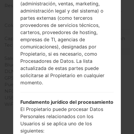
(administración, ventas, marketing,
Resolución de Pantalla
720 x 1280 píxeles (~312
administración legal y del sistema) o
densidad de píxeles por
partes externas (como terceros
pulgada)
proveedores de servicios técnicos,
Colores de pantalla
16M colores
Batería y Teclado
carteros, proveedores de hosting,
Capacidad de batería
Extraíble Li-Ion 2100 mAh
empresas de TI, agencias de
Teclado físico
-
comunicaciones), designadas por
Interfaces
Propietario, si es necesario, como
Salida de audio
3.5mm jack
Procesadores de Datos. La lista
Bluetooth
versión 4.1, A2DP, LE
actualizada de estas partes puede
DLNA
No
solicitarse al Propietario en cualquier
GPS
A-GPS, GLONASS
momento.
Puerto infrarrojo
No
NFC
No
USB
microUSB 2.0
Fundamento jurídico del procesamiento
WiFi
Wi-Fi802.11b/g/n, Wi-Fi
El Propietario puede procesar Datos
Direct, hotspot
Personales relacionados con los
Usuarios si se aplica uno de los
siguientes: