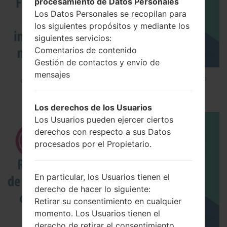
procesamiento de Datos Personales
Los Datos Personales se recopilan para
los siguientes propósitos y mediante los
siguientes servicios:
Comentarios de contenido
Gestión de contactos y envío de
mensajes
¿Cómo instalar Firmware Oficial en el teléfono
inteligente de LG mediante LG UP?
Los derechos de los Usuarios
Los Usuarios pueden ejercer ciertos
derechos con respecto a sus Datos
procesados por el Propietario.
En particular, los Usuarios tienen el
derecho de hacer lo siguiente:
Retirar su consentimiento en cualquier
momento. Los Usuarios tienen el
derecho de retirar el consentimiento