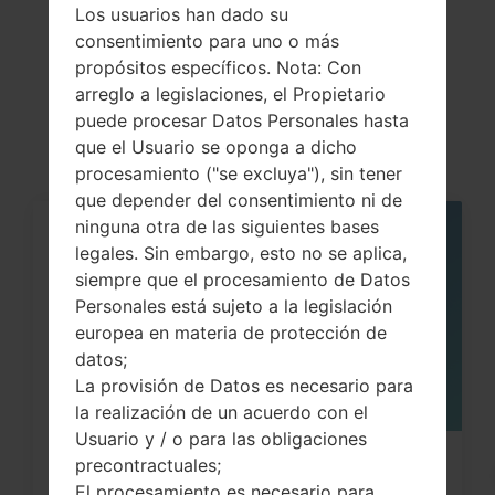
Los usuarios han dado su
Artículos
consentimiento para uno o más
LGH443(LGH443)
propósitos específicos. Nota: Con
arreglo a legislaciones, el Propietario
akaLG Escape 2
puede procesar Datos Personales hasta
que el Usuario se oponga a dicho
procesamiento ("se excluya"), sin tener
que depender del consentimiento ni de
ninguna otra de las siguientes bases
05
legales. Sin embargo, esto no se aplica,
MAY
siempre que el procesamiento de Datos
Personales está sujeto a la legislación
europea en materia de protección de
datos;
La provisión de Datos es necesario para
la realización de un acuerdo con el
Usuario y / o para las obligaciones
precontractuales;
Cómo hacer Reinicio Completo en
El procesamiento es necesario para