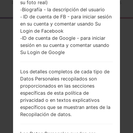
su foto real)
Página principal
→
Serie
→
LG Escape 2
→
LGH443
Biografía - la descripción del usuario
-
ID de cuenta de FB - para iniciar sesión
-
en su cuenta y comentar usando Su
El resumen
Login de Facebook
ID de cuenta de Google - para iniciar
LGH443(LGH443)
-
sesión en su cuenta y comentar usando
akaLG Escape 2
Su Login de Google
Los detalles completos de cada tipo de
Datos Personales recopilados son
Comparar
proporcionados en las secciones
específicas de esta política de
privacidad o en textos explicativos
específicos que se muestran antes de la
Recopilación de datos.