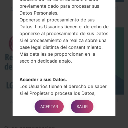
previamente dado para procesar sus
¿Cómo restablecer datos de fábrica a través del
Datos Personales.
código en LG Cookie Smart T375?
Oponerse al procesamiento de sus
Datos. Los Usuarios tienen el derecho de
oponerse al procesamiento de sus Datos
si el procesamiento se realiza sobre una
base legal distinta del consentimiento.
Más detalles se proporcionan en la
sección dedicada abajo.
Acceder a sus Datos.
Los Usuarios tienen el derecho de saber
si el Propietario procesa los Datos,
obtener información sobre ciertos
¿Cómo restablecer datos de fábrica a través del
ACEPTAR
SALIR
aspectos del procesamiento y obtener
menú en LG Nitro HD P930?
una copia de los Datos que se están
procesando.