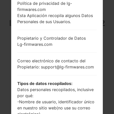
Política de privacidad de lg-
LG H443 (LGH443) DE
firmwares.com
Esta Aplicación recopila algunos Datos
LA SERIE LG ESCAPE 2
Personales de sus Usuarios.
Propietario y Controlador de Datos
Lg-firmwares.com
4.7 pulgadas
1.2 GHz Cortex-
Correo electrónico de contacto del
(~69.1% relación
A53, Qualcomm
Propietario: support@lg-firmwares.com
pantalla-cuerpo)
MSM8916
Snapdragon 410
720 x 1280 píxeles
(~312 densidad de
1GB
Tipos de datos recopilados:
píxeles por
pulgada)
Datos personales recopilados, inclusive
por qué:
-Nombre de usuario, identificador único
en nuestro sitio web(no use su correo