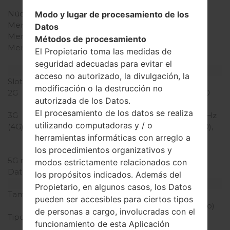
Snapdragon 410
Núcleos de UCP
cuatro núcleos
Modo y lugar de procesamiento de los
Memoria RAM
1GB
Datos
Memoria interna
8GB
Métodos de procesamiento
Memoria externa
microSD, hasta 32 GB
El Propietario toma las medidas de
(ranura dedicada)
seguridad adecuadas para evitar el
Red y Datos
acceso no autorizado, la divulgación, la
Slot de tarjeta
1 Micro-SIM
modificación o la destrucción no
2G
GSM 850/900/1800/1900
autorizada de los Datos.
MHz
El procesamiento de los datos se realiza
3G
HSPA 900/1900/2100 MHz
utilizando computadoras y / o
(4G) LTE
LTE band 1(2100), 3(1800),
herramientas informáticas con arreglo a
7(2600), 8(900), 20(800)
MHz
los procedimientos organizativos y
5G network
-
modos estrictamente relacionados con
Datos
GPRS/EDGE
los propósitos indicados. Además del
Pantalla
Propietario, en algunos casos, los Datos
Tamaño de la pantalla
4.7 pulgadas (~69.1%
pueden ser accesibles para ciertos tipos
relación pantalla-cuerpo)
de personas a cargo, involucradas con el
Tipo de Pantalla
IPS LCD pantalla tactil
funcionamiento de esta Aplicación
capacitiva