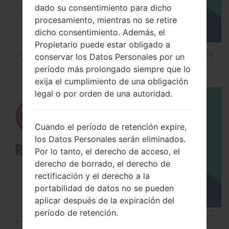
dado su consentimiento para dicho
procesamiento, mientras no se retire
dicho consentimiento. Además, el
Propietario puede estar obligado a
¿Cómo Activar las Opciones de Desarrollador y la
conservar los Datos Personales por un
Depuración USB en LG?
período más prolongado siempre que lo
exija el cumplimiento de una obligación
legal o por orden de una autoridad.
Cuando el período de retención expire,
los Datos Personales serán eliminados.
Por lo tanto, el derecho de acceso, el
derecho de borrado, el derecho de
rectificación y el derecho a la
portabilidad de datos no se pueden
aplicar después de la expiración del
período de retención.
¿Cómo hacer Reinicio Completo en LG G5 H850?