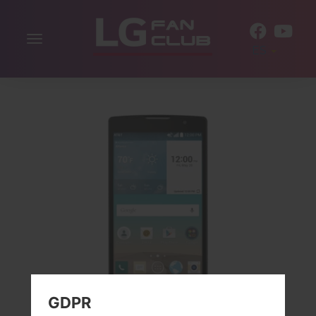
Alternar
ES
la
navegación
GDPR