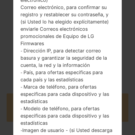
electrónico)
Correo electrónico, para confirmar su
registro y restablecer su contraseña, y
124.4 gramos
Extraíble Li-Ion
(4.37 onzas)
(si Usted lo ha elegido explícitamente)
2100 mAh
enviarle Correos electrónicos
promocionales de Equipo de LG
Firmwares
Dirección IP, para detectar correo
-
basura y garantizar la seguridad de la
cuenta, la red y la información
2015
Unknown
País, para ofertas especificas para
-
cada país y las estadísticas
Marca de teléfono, para ofertas
-
especificas para cada dispositivo y las
estadísticas
Buy accessories on Amazon
Modelo de teléfono, para ofertas
-
especificas para cada dispositivo y las
estadísticas
Imagen de usuario - (si Usted descarga
-