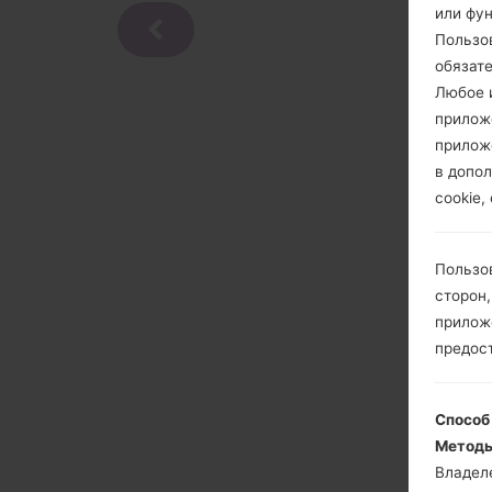
или фу
Пользо
обязат
Любое и
прилож
прилож
в допол
cookie,
Пользо
сторон,
приложе
предос
Способ
Методы
Владел