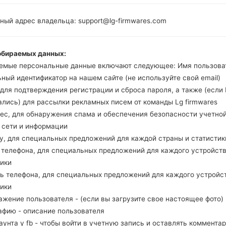
1.5 GHz Krait
Android 4.
Qualcomm
ный адрес владельца: support@lg-firmwares.com
Bean
APQ8064
Snapdragon S4 Pro
2GB
обираемых данных:
емые персональные данные включают следующее: Имя пользова
ный идентификатор на нашем сайте (не используйте свой email)
, для подтверждения регистрации и сброса пароля, а также (если
Buy accessories on Amazon
ались) для рассылки рекламных писем от команды Lg firmwares
рес, для обнаружения спама и обеспечения безопасности учетно
, сети и информации
ну, для специальных предложений для каждой страны и статистик
Главная
→
Серия
→
LG Optimus G LTE
→
LGE977
д телефона, для специальных предложений для каждого устройств
тики
ль телефона, для специальных предложений для каждого устройс
тики
ажение пользователя - (если вы загрузите свое настоящее фото)
977(LGE977) akaLG Opt
афию - описание пользователя
каунта у fb - чтобы войти в учетную запись и оставлять комментар