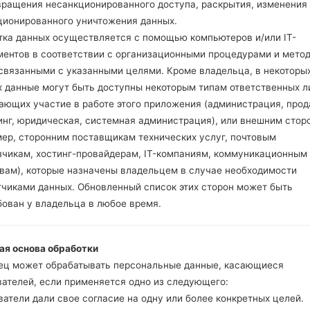
вращения несанкционированного доступа, раскрытия, изменения
ционированного уничтожения данных.
тка данных осуществляется с помощью компьютеров и/или IT-
ментов в соответствии с организационными процедурами и мето
 связанными с указанными целями. Кроме владельца, в некоторы
х данные могут быть доступны некоторым типам ответственных л
ающих участие в работе этого приложения (администрация, прод
LGE977(LGE977) akaLG
инг, юридическая, системная администрация), или внешним стор
мер, сторонним поставщикам технических услуг, почтовым
Модель и ее характеристики
зчикам, хостинг-провайдерам, IT-компаниям, коммуникационным
LGE977
твам), которые назначены владельцем в случае необходимости
LG Optimus G LTE
тчиками данных. Обновленный список этих сторон может быть
Сентябрь, 2012
бован у владельца в любое время.
8.5 миллиметров (0.33 дюйм
131.9 x 68.9 миллиметров (5.
145 грамм (5.11 унции)
ая основа обработки
Android 4.4.x KitKat
ец может обрабатывать персональные данные, касающиеся
Аппаратное обеспечение
вателей, если применяется одно из следующего:
1.5 GHz Krait Qualcomm APQ
атели дали свое согласие на одну или более конкретных целей.
Четырехъядерный