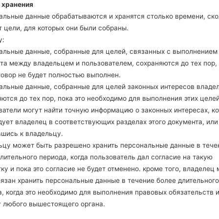
Android 4.4.x KitKat
981.95 
 хранения
альные данные обрабатываются и хранятся столько времени, ско
 цели, для которых они были собраны.
Android 4.4.x KitKat
998.91 
у:
альные данные, собранные для целей, связанных с выполнением
Android 4.1-4.3 Jelly Bean
1001.75
та между владельцем и пользователем, сохраняются до тех пор,
говор не будет полностью выполнен.
Android 4.1-4.3 Jelly Bean
1000.07
альные данные, собранные для целей законных интересов владе
ются до тех пор, пока это необходимо для выполнения этих целей
Android 4.4.x KitKat
1006.63
ватели могут найти точную информацию о законных интересах, к
дует владелец в соответствующих разделах этого документа, или
вшись к владельцу.
Android 4.4.x KitKat
999.85 
ьцу может быть разрешено хранить персональные данные в тече
лительного периода, когда пользователь дал согласие на такую
Android 4.1-4.3 Jelly Bean
1.03 GiB
ку и пока это согласие не будет отменено. кроме того, владелец
бязан хранить персональные данные в течение более длительного
Android 4.4.x KitKat
970.18 
, когда это необходимо для выполнения правовых обязательств 
у любого вышестоящего органа.
Android 4.1-4.3 Jelly Bean
1.11 GiB