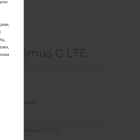
 или
дами,
х
иц,
ажи,
 Optimus G LTE
онам
а)
19 x 2.71 дюйма)
8064 Snapdragon S4 Pro