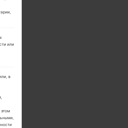
тарии,
х
сти или
ли, в
,
 этом
льными,
пности