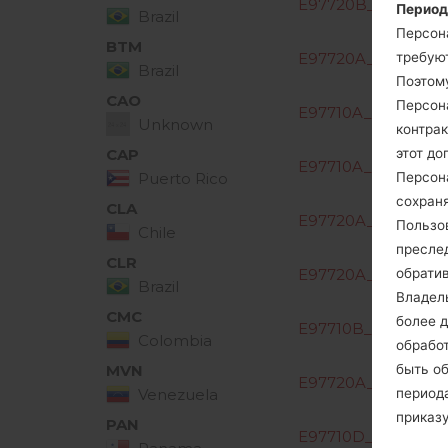
E97720B_00.kdz
Период
Brazil
Персон
BTM
требуют
E97720A_00.kdz
Brazil
Поэтом
CAO
Персон
E97710A_03.kdz
Unknown
контрак
этот до
CAP
E97710A_00.kdz
Персон
Puerto Rico
сохраня
CLA
E97720A_00.kdz
Пользо
Chile
пресле
CLR
обрати
E97720A_00.kdz
Brazil
Владел
CMC
более д
E97710B_02.kdz
Colombia
обработ
быть о
MVN
E97720A_00.kdz
периода
Venezuela
приказ
PAN
E97710D_00.kdz