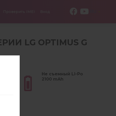
RU
Проверить IMEI
Вход
СЕРИИ LG OPTIMUS G
E
 (5.11
Не съемный Li-Po
2100 mAh