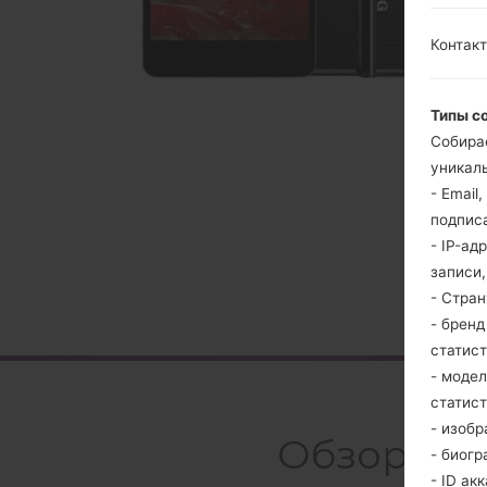
Контакт
Типы с
Собира
уникаль
- Email
подпис
- IP-ад
записи
- Стра
- брен
статис
- моде
статис
- изобр
Обзор LGE
- биогр
- ID ак