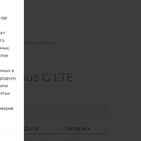
 где
жет
 USB Host
го
d, Wi-Fi Direct, hotspot
нных,
отке
анных в
timus G LTE
ародную
 или
нятых
оверив
р
Дата
Загрузка
Дата
Загрузка