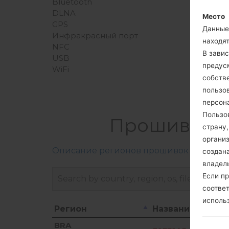
Bluetooth
DLNA
Место
GPS
Данные 
Инфракрасный порт
находя
NFC
В зави
USB
предусм
WiFi
собств
пользо
персон
Пользо
Прошивки L
страну
органи
Описание регионов прошивок телефон
создана
владел
Если пр
соотве
исполь
Регион
Название файла
Регион
Название файла
BRA