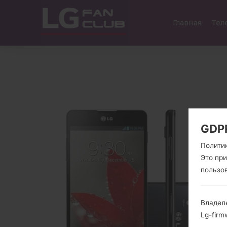
Главная
Тел
GDP
Полити
Это пр
пользо
Владел
Lg-firm