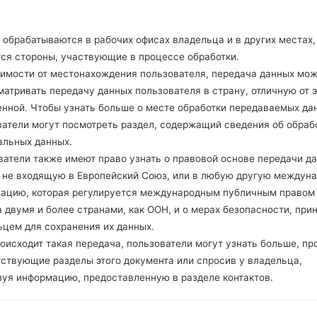
Версия 4.0, A2DP
Есть
A-GPS, GLONASS
обрабатываются в рабочих офисах владельца и в других местах,
Нет
тся стороны, участвующие в процессе обработки.
Есть
симости от местонахождения пользователя, передача данных мо
microUSB 2.0 (MHL TV-out),
атривать передачу данных пользователя в страну, отличную от э
Wi-Fi 802.11 a/b/g/n, dual-ban
енной. Чтобы узнать больше о месте обработки передаваемых да
ватели могут посмотреть раздел, содержащий сведения об обраб
альных данных.
ватели также имеют право узнать о правовой основе передачи д
GE977(LGE977) akaLG Op
, не входящую в Европейский Союз, или в любую другую междун
зацию, которая регулируется международным публичным правом
ов LG
 двумя и более странами, как ООН, и о мерах безопасности, при
ьцем для сохранения их данных.
оисходит такая передача, пользователи могут узнать больше, пр
тствующие разделы этого документа или спросив у владельца,
зуя информацию, предоставленную в разделе контактов.
ОС
Разме
ОС
Размер