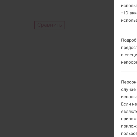
исполь
- ID ак
исполь
Сравнить
Подроб
предос
в спец
непоср
Персон
случае
исполь
Если не
являют
приложе
прилож
пользов