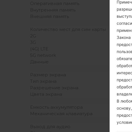
Примеч
Оперативная память
разреш
Внутренняя память
Внешняя память
выступа
согласи
Количество мест для сим карты
примен
2G
Закона 
3G
предос
(4G) LTE
пользо
5G network
обязат
Данные
обрабо
интере
Размер экрана
предос
Тип экрана
обрабо
Разрешение экрана
Цвета экрана
владеле
В любо
Емкость аккумулятора
основу,
Механическая клавиатура
предос
услови
Выход для аудио