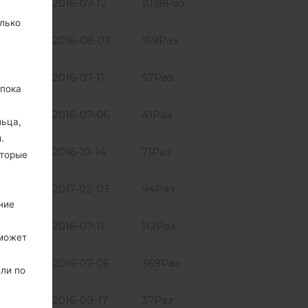
MiB
2016-07-12
1038Раз
лько
MiB
2016-08-03
159Раз
 MiB
2016-07-11
57Раз
 пока
 MiB
2016-07-06
41Раз
льца,
.
 MiB
2016-10-14
71Раз
оторые
MiB
2017-02-03
94Раз
ние
2016-07-11
112Раз
 может
MiB
2016-07-06
369Раз
или по
2016-09-17
37Раз