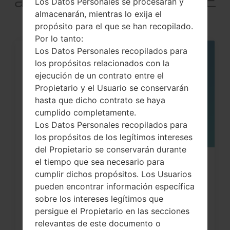
akaLG Optimus G LTE
Los Datos Personales se procesarán y
almacenarán, mientras lo exija el
propósito para el que se han recopilado.
Por lo tanto:
Los Datos Personales recopilados para
05
los propósitos relacionados con la
MAY
ejecución de un contrato entre el
Propietario y el Usuario se conservarán
hasta que dicho contrato se haya
cumplido completamente.
Los Datos Personales recopilados para
los propósitos de los legítimos intereses
del Propietario se conservarán durante
el tiempo que sea necesario para
Cómo hacer Reinicio Completo en
cumplir dichos propósitos. Los Usuarios
LG G3, G4, G5 , G7...
pueden encontrar información específica
sobre los intereses legítimos que
persigue el Propietario en las secciones
relevantes de este documento o