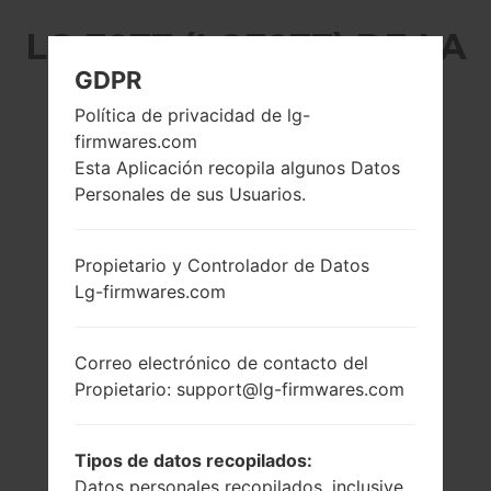
LG E977 (LGE977) DE LA
GDPR
SERIE LG OPTIMUS G
Política de privacidad de lg-
LTE
firmwares.com
Esta Aplicación recopila algunos Datos
Personales de sus Usuarios.
Propietario y Controlador de Datos
Lg-firmwares.com
4.7 pulgadas
1.5 GHz Krait
(~69.2% relación
Qualcomm
pantalla-cuerpo)
APQ8064
Correo electrónico de contacto del
Snapdragon S4
768 x 1280 píxeles
Pro
Propietario: support@lg-firmwares.com
(~318 densidad de
píxeles por
2GB
pulgada)
Tipos de datos recopilados:
Datos personales recopilados, inclusive