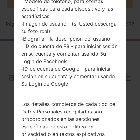
Modelo de teléfono, para ofertas
-
especificas para cada dispositivo y las
estadísticas
Imagen de usuario - (si Usted descarga
Página principal
→
Serie
→
LG Optimus G LTE
→
LGE977
-
su foto real)
Biografía - la descripción del usuario
-
ID de cuenta de FB - para iniciar sesión
-
El resumen
en su cuenta y comentar usando Su
Login de Facebook
LGE977(LGE977)
ID de cuenta de Google - para iniciar
-
akaLG Optimus G LTE
sesión en su cuenta y comentar usando
Su Login de Google
Los detalles completos de cada tipo de
Datos Personales recopilados son
Comparar
proporcionados en las secciones
específicas de esta política de
privacidad o en textos explicativos