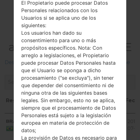
El Propietario puede procesar Datos
Personales relacionados con los
Usuarios si se aplica uno de los
El Firmware
siguientes:
LGE977(LGE977)
Los usuarios han dado su
consentimiento para uno o más
akaLG Optimus G LTE
propósitos específicos. Nota: Con
arreglo a legislaciones, el Propietario
Descripciones de regiones firmwares de LG Phone
puede procesar Datos Personales hasta
que el Usuario se oponga a dicho
procesamiento ("se excluya"), sin tener
que depender del consentimiento ni de
ninguna otra de las siguientes bases
legales. Sin embargo, esto no se aplica,
Región
Nombre de
OS
Talla
Fech
siempre que el procesamiento de Datos
archivo
Personales está sujeto a la legislación
Región
Nombre de
OS
Talla
Fech
Android
BRA
E97720B_00.kdz
981.95
2016-
europea en materia de protección de
archivo
4.4.x
MiB
07-12
Brazil
datos;
KitKat
La provisión de Datos es necesario para