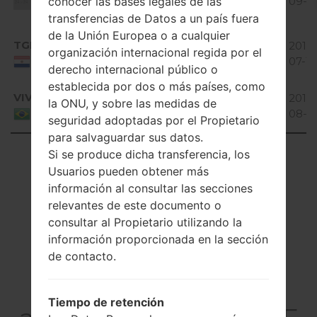
conocer las bases legales de las
Jelly
GiB
09-0
Unknown
Bean
transferencias de Datos a un país fuera
de la Unión Europea o a cualquier
Android
TGP
E97720A_00.kdz
985.75
2016-
organización internacional regida por el
4.4.x
MiB
07-19
Paraguay
derecho internacional público o
KitKat
establecida por dos o más países, como
Android
VIV
E97720A_00.kdz
998.29
2016-
la ONU, y sobre las medidas de
4.4.x
MiB
08-3
Brazil
seguridad adoptadas por el Propietario
KitKat
para salvaguardar sus datos.
Showing 1 to 14 of 14 entries
Si se produce dicha transferencia, los
Usuarios pueden obtener más
Previous
1
Next
información al consultar las secciones
relevantes de este documento o
consultar al Propietario utilizando la
información proporcionada en la sección
de contacto.
Artículos
LGE977(LGE977)
Tiempo de retención