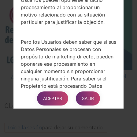
procesamiento al proporcionar un
motivo relacionado con su situación
particular para justificar la objeción.
Pero los Usuarios deben saber que si sus
Datos Personales se procesan con
propósito de marketing directo, pueden
oponerse ese procesamiento en
cualquier momento sin proporcionar
¿Cómo restablecer datos de fábrica a través del
ninguna justificación. Para saber si el
menú en LG Nitro HD P930?
Propietario está procesando Datos
Personales con propósitos de marketing
ACEPTAR
SALIR
directo, los Usuarios pueden consultar
0
Los comentarios
las secciones relevantes de este
documento.
Inicie la sesión
para dejar su comentario.
Cómo ejercer estos derechos