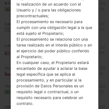
Android
BTM
E97720A_00.kdz
998.91
2016-
la realización de un acuerdo con el
4.4.x
MiB
08-0
Brazil
Usuario y / o para las obligaciones
KitKat
precontractuales;
Android
El procesamiento es necesario para
CAO
E97710A_03.kdz
4.1-4.3
1001.75
2016-
cumplir con una obligación legal a la que
Jelly
MiB
07-11
Unknown
está sujeto el Propietario;
Bean
El procesamiento se relaciona con una
Android
tarea realizado en el interés público o en
CAP
E97710A_00.kdz
4.1-4.3
1000.07
2016-
el ejercicio del poder público conferido
Puerto
Jelly
MiB
07-0
Rico
al Propietario;
Bean
En cualquier caso, el Propietario estará
Android
CLA
encantado de ayudar a aclarar la base
E97720A_00.kdz
1006.63
2016-
4.4.x
MiB
14
Chile
legal específica que se aplica al
KitKat
procesamiento, y en particular si la
Android
provisión de Datos Personales es un
CLR
E97720A_00.kdz
999.85
2017-
4.4.x
requisito legal o contractual, o un
MiB
02-0
Brazil
KitKat
requisito necesario para celebrar un
Android
contrato.
CMC
E97710B_02.kdz
4.1-4.3
2016-