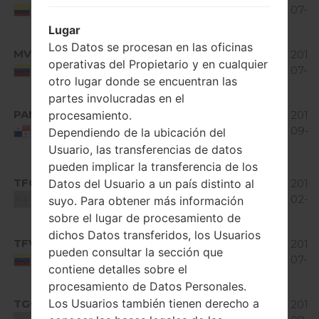
1.03 GiB
Jelly
07-11
Colombia
Bean
Lugar
Los Datos se procesan en las oficinas
Android
MVN
E97720A_00.kdz
970.18
2016-
4.4.x
operativas del Propietario y en cualquier
MiB
07-0
Venezuela
KitKat
otro lugar donde se encuentran las
partes involucradas en el
Android
PAN
procesamiento.
E97710D_00.kdz
4.1-4.3
2016-
1.11 GiB
Jelly
09-1
Panama
Dependiendo de la ubicación del
Bean
Usuario, las transferencias de datos
pueden implicar la transferencia de los
Android
TFO
Datos del Usuario a un país distinto al
E97710A_00.kdz
4.1-4.3
2017-
1.05 GiB
Jelly
02-0
Unknown
suyo. Para obtener más información
Bean
sobre el lugar de procesamiento de
dichos Datos transferidos, los Usuarios
Android
TFV
E97720A_00.kdz
993.75
2016-
pueden consultar la sección que
4.4.x
MiB
07-2
Venezuela
KitKat
contiene detalles sobre el
procesamiento de Datos Personales.
Android
Los Usuarios también tienen derecho a
TGO
E97710A_00.kdz
4.1-4.3
1.08
2016-