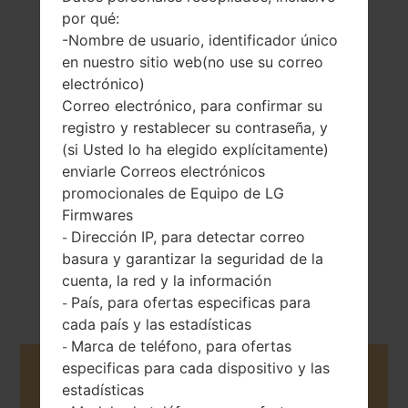
por qué:
-Nombre de usuario, identificador único
en nuestro sitio web(no use su correo
electrónico)
145 gramos (5.11
No extraíble Li-Po
Correo electrónico, para confirmar su
onzas)
2100 mAh
registro y restablecer su contraseña, y
(si Usted lo ha elegido explícitamente)
enviarle Correos electrónicos
promocionales de Equipo de LG
Firmwares
Dirección IP, para detectar correo
-
Septiembre, 2012
basura y garantizar la seguridad de la
Android 4.1-4.3
Jelly Bean
cuenta, la red y la información
País, para ofertas especificas para
-
cada país y las estadísticas
Marca de teléfono, para ofertas
-
especificas para cada dispositivo y las
Buy accessories on Amazon
estadísticas