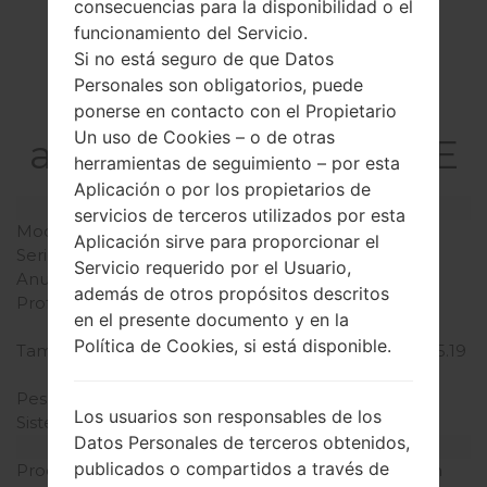
consecuencias para la disponibilidad o el
funcionamiento del Servicio.
Si no está seguro de que Datos
La especificación
Personales son obligatorios, puede
LGE977(LGE977)
ponerse en contacto con el Propietario
Un uso de Cookies – o de otras
akaLG Optimus G LTE
herramientas de seguimiento – por esta
Aplicación o por los propietarios de
Modelo y sus características
servicios de terceros utilizados por esta
Modelo
LGE977
Aplicación sirve para proporcionar el
Serie
LG Optimus G LTE
Servicio requerido por el Usuario,
Anunciado
Septiembre, 2012
además de otros propósitos descritos
Profundidad
8.5 milímetros (0.33
en el presente documento y en la
pulgadas)
Política de Cookies, si está disponible.
Tamaño (dimensiones)
131.9 x 68.9 milímetros (5.19
x 2.71 pulgadas)
Peso
145 gramos (5.11 onzas)
Los usuarios son responsables de los
Sistema de operación
Android 4.4.x KitKat
Datos Personales de terceros obtenidos,
Hardware
publicados o compartidos a través de
Procesador
1.5 GHz Krait Qualcomm