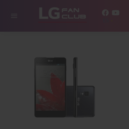
Alternar
ES
la
navegación