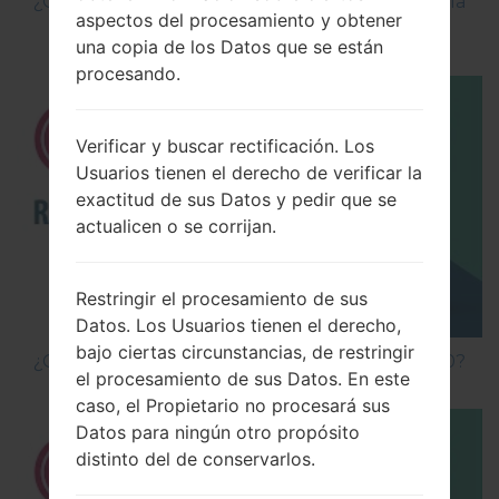
¿Cómo Activar las Opciones de Desarrollador y la
aspectos del procesamiento y obtener
Depuración USB en LG?
una copia de los Datos que se están
procesando.
Verificar y buscar rectificación. Los
Usuarios tienen el derecho de verificar la
exactitud de sus Datos y pedir que se
actualicen o se corrijan.
Restringir el procesamiento de sus
Datos. Los Usuarios tienen el derecho,
bajo ciertas circunstancias, de restringir
¿Cómo hacer Reinicio Completo en LG G5 H850?
el procesamiento de sus Datos. En este
caso, el Propietario no procesará sus
Datos para ningún otro propósito
distinto del de conservarlos.