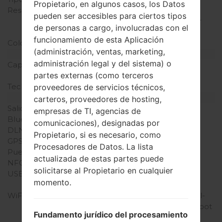
Propietario, en algunos casos, los Datos
Resolución de Pantalla
768 x 1280 píxeles (~318
pueden ser accesibles para ciertos tipos
densidad de píxeles por
de personas a cargo, involucradas con el
pulgada)
funcionamiento de esta Aplicación
Colores de pantalla
16M colores
(administración, ventas, marketing,
Batería y Teclado
administración legal y del sistema) o
Capacidad de batería
No extraíble Li-Po 2100
partes externas (como terceros
mAh
Teclado físico
-
proveedores de servicios técnicos,
Interfaces
carteros, proveedores de hosting,
Salida de audio
3.5mm jack
empresas de TI, agencias de
Bluetooth
versión 4.0, A2DP
comunicaciones), designadas por
DLNA
Sí
Propietario, si es necesario, como
GPS
A-GPS, GLONASS
Procesadores de Datos. La lista
Puerto infrarrojo
No
actualizada de estas partes puede
NFC
Sí
solicitarse al Propietario en cualquier
USB
microUSB 2.0 (MHL TV-
momento.
out), USB Host
WiFi
Wi-Fi 802.11 a/b/g/n, dual-
band, Wi-Fi Direct, hotspot
Fundamento jurídico del procesamiento