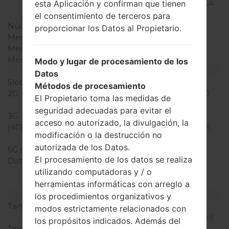
esta Aplicación y confirman que tienen
APQ8064 Snapdragon S4
Pro
el consentimiento de terceros para
Núcleos de UCP
cuatro núcleos
proporcionar los Datos al Propietario.
Memoria RAM
2GB
Memoria interna
32GB
Memoria externa
-
Modo y lugar de procesamiento de los
Red y Datos
Datos
Slot de tarjeta
1 Micro-SIM
Métodos de procesamiento
2G
GSM 850/900/1800/1900
El Propietario toma las medidas de
MHz
seguridad adecuadas para evitar el
3G
HSDPA 900/2100 MHz
acceso no autorizado, la divulgación, la
(4G) LTE
LTE band 1(2100), 3(1800),
modificación o la destrucción no
7(2600), 8(900), 20(800)
autorizada de los Datos.
5G network
-
El procesamiento de los datos se realiza
Datos
GPRS, EDGE, UMTS,
utilizando computadoras y / o
HSDPA,HSUPA, HSPA+,
LTE
herramientas informáticas con arreglo a
Pantalla
los procedimientos organizativos y
Tamaño de la pantalla
4.7 pulgadas (~69.2%
modos estrictamente relacionados con
relación pantalla-cuerpo)
los propósitos indicados. Además del
Tipo de Pantalla
True HD-IPS + LCD