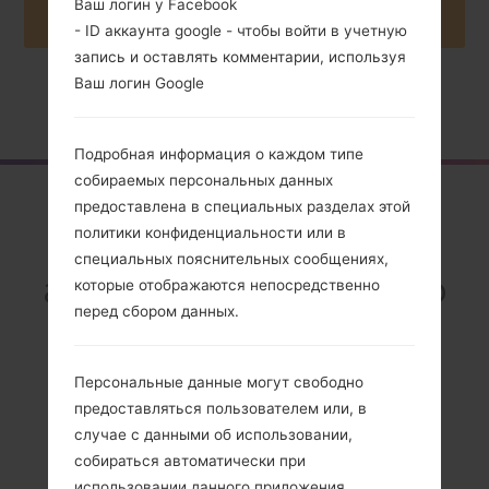
Ваш логин у Facebook
- ID аккаунта google - чтобы войти в учетную
запись и оставлять комментарии, используя
Ваш логин Google
Главная
→
Серия
→
LG Optimus Hub
→
LGE510F
Подробная информация о каждом типе
собираемых персональных данных
Обзор
предоставлена в специальных разделах этой
политики конфиденциальности или в
LGE510F(LGE510F)
специальных пояснительных сообщениях,
akaLG Optimus Hub
которые отображаются непосредственно
перед сбором данных.
Персональные данные могут свободно
предоставляться пользователем или, в
Сравнить
случае с данными об использовании,
собираться автоматически при
использовании данного приложения.