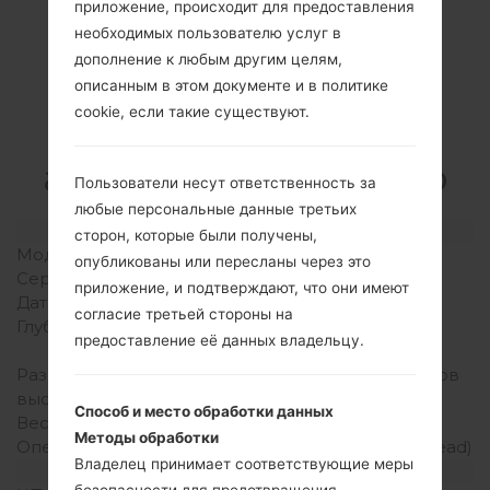
приложение, происходит для предоставления
необходимых пользователю услуг в
дополнение к любым другим целям,
Спецификация
описанным в этом документе и в политике
cookie, если такие существуют.
LGE510F(LGE510F)
akaLG Optimus Hub
Пользователи несут ответственность за
любые персональные данные третьих
Модель и ее характеристики
сторон, которые были получены,
Модель
LGE510F
опубликованы или пересланы через это
Серия
LG Optimus Hub
приложение, и подтверждают, что они имеют
Дата выпуска
Октябрь, 2011
согласие третьей стороны на
Глубина
11.9 миллиметров (0.47
предоставление её данных владельцу.
дюйма)
Размеры (ширина /
113.4 x 60.8 миллиметров
высота)
(4.46 x 2.39 дюйма)
Способ и место обработки данных
Вес
123 грамм (4.34 унции)
Методы обработки
Операционная система
Android 2.3.4 (Gingerbread)
Владелец принимает соответствующие меры
Аппаратное обеспечение