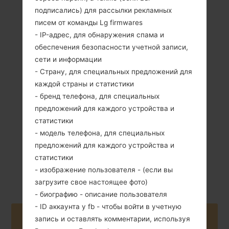
подписались) для рассылки рекламных
писем от команды Lg firmwares
- IP-адрес, для обнаружения спама и
обеспечения безопасности учетной записи,
сети и информации
123 грамм (4.34
Съемный Li-Ion
унции)
- Страну, для специальных предложений для
1500 mAh
каждой страны и статистики
- бренд телефона, для специальных
предложений для каждого устройства и
статистики
- модель телефона, для специальных
предложений для каждого устройства и
Октябрь, 2011
Android 2.3.x
статистики
Gingerbread
- изображение пользователя - (если вы
загрузите свое настоящее фото)
- биографию - описание пользователя
- ID аккаунта у fb - чтобы войти в учетную
Buy accessories on Amazon
запись и оставлять комментарии, используя