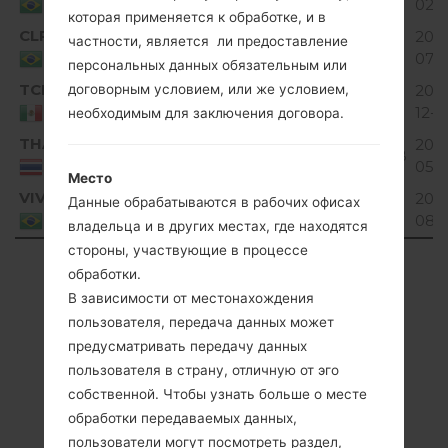
MiB
02-
Brazil
которая применяется к обработке, и в
CLR
V10B_00.kdz
134.98
2016
частности, является ли предоставление
Unknown
MiB
07-2
Brazil
персональных данных обязательным или
TCL
V10A_03.kdz
140.18
2016
договорным условием, или же условием,
Unknown
MiB
12-2
Mexico
необходимым для заключения договора.
THA
V10D_00.kdz
Android 2.3.x
2018
137.15 MiB
Gingerbread
05-
Thailand
Место
VIV
V10A_01.kdz
2016
Данные обрабатываются в рабочих офисах
Unknown
26.75 MiB
08-
Brazil
владельца и в других местах, где находятся
стороны, участвующие в процессе
Showing 1 to 6 of 6 entries
обработки.
В зависимости от местонахождения
Previous
1
Next
пользователя, передача данных может
предусматривать передачу данных
пользователя в страну, отличную от эго
собственной. Чтобы узнать больше о месте
Cтатьи
обработки передаваемых данных,
пользователи могут посмотреть раздел,