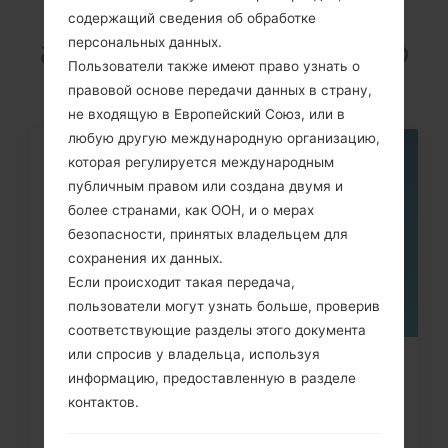
LGE510F(LGE510F)
содержащий сведения об обработке
akaLG Optimus Hub
персональных данных.
Пользователи также имеют право узнать о
правовой основе передачи данных в страну,
не входящую в Европейский Союз, или в
любую другую международную организацию,
которая регулируется международным
06
МАЯ
публичным правом или создана двумя и
более странами, как ООН, и о мерах
безопасности, принятых владельцем для
сохранения их данных.
Если происходит такая передача,
пользователи могут узнать больше, проверив
соответствующие разделы этого документа
или спросив у владельца, используя
Как удалить все данные с
информацию, предоставленную в разделе
телефона через меню на LG...
контактов.