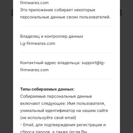
firmwares.com
LG E510F (LGE510F) ИЗ
Это приложение собирает некоторые
персональные данные своих пользователей.
СЕРИИ LG OPTIMUS
Владелец и контроллер данных
HUB
Lg-firmwares.com
Контактный адрес владельца: support@lg-
firmwares.com
3.5 in (~52.9%
800 MHz ARM V6
соотношение
Qualcomm
Типы собираемых данных:
экрана к телу)
MSM7227Т
Собираемые персональные данные
Snapdragon S1
320 x 480
включают следующее: Имя пользователя,
пикселей (~165
512MB
уникальный идентификатор на нашем сайте
плотность
пикселей на
(не используйте свой email)
дюйм)
- Email, для подтверждения регистрации и
сброса пароля, а также (если Вы