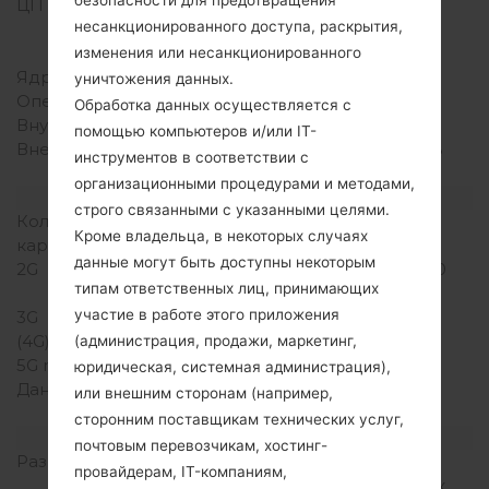
безопасности для предотвращения
ЦП (процессор)
800 MHz ARM V6
несанкционированного доступа, раскрытия,
Qualcomm MSM7227Т
Snapdragon S1
изменения или несанкционированного
Ядра процессора
-
уничтожения данных.
Оперативная память
512MB
Обработка данных осуществляется с
Внутренняя память
512MB
помощью компьютеров и/или IT-
Внешняя память
microSD, до 32 GB, 2GB
инструментов в соответствии с
included
организационными процедурами и методами,
Сеть и данные
строго связанными с указанными целями.
Количество мест для сим
1 Мини SIM
Кроме владельца, в некоторых случаях
карты
данные могут быть доступны некоторым
2G
GSM 850/900/1800/1900
типам ответственных лиц, принимающих
MHz
участие в работе этого приложения
3G
HSDPA 900/2100 MHz
(4G) LTE
-
(администрация, продажи, маркетинг,
5G network
-
юридическая, системная администрация),
Данные
GPRS, EDGE, HSDPA,
или внешним сторонам (например,
UMTS
сторонним поставщикам технических услуг,
Дисплей
почтовым перевозчикам, хостинг-
Размер экрана
3.5 in (~52.9%
провайдерам, IT-компаниям,
соотношение экрана к