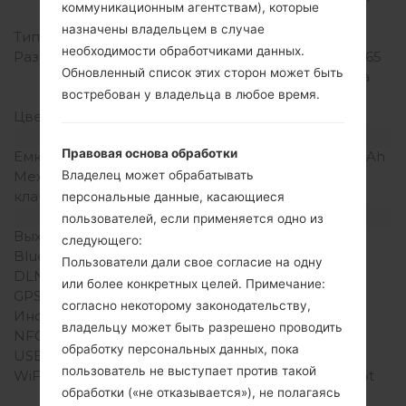
коммуникационным агентствам), которые
телу)
назначены владельцем в случае
Тип экрана
TFT
необходимости обработчиками данных.
Разрешение экрана
320 x 480 пикселей (~165
Обновленный список этих сторон может быть
плотность пикселей на
востребован у владельца в любое время.
дюйм)
Цвета экрана
256K цветов
Аккумулятор и клавиатура
Правовая основа обработки
Емкость аккумулятора
Съемный Li-Ion 1500 mAh
Механическая
-
Владелец может обрабатывать
клавиатура
персональные данные, касающиеся
Интерфейсы
пользователей, если применяется одно из
Выход для аудио
3.5mm jack
следующего:
Bluetooth
Версия 3.0, A2DP
Пользователи дали свое согласие на одну
DLNA
Есть
или более конкретных целей. Примечание:
GPS
A-GPS
согласно некоторому законодательству,
Инфракрасный порт
Нет
владельцу может быть разрешено проводить
NFC
Нет
обработку персональных данных, пока
USB
microUSB 2.0
пользователь не выступает против такой
WiFi
Wi-Fi802.11b/g/n, hotspot
обработки («не отказывается»), не полагаясь