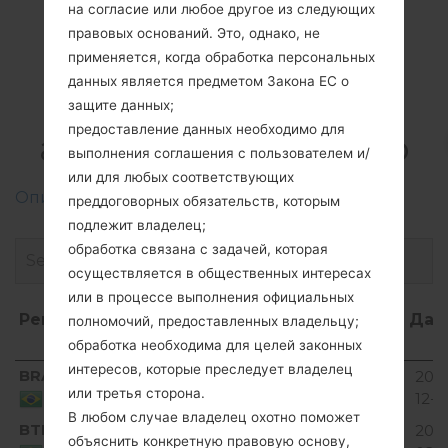
на согласие или любое другое из следующих
правовых оснований. Это, однако, не
применяется, когда обработка персональных
Прошивки
данных является предметом Закона ЕС о
LGE510F(LGE510F)
защите данных;
предоставление данных необходимо для
akaLG Optimus Hub
выполнения соглашения с пользователем и/
или для любых соответствующих
Описание регионов прошивок телефонов LG
преддоговорных обязательств, которым
подлежит владелец;
обработка связана с задачей, которая
осуществляется в общественных интересах
или в процессе выполнения официальных
Регион
Название
ОС
Размер
Дат
полномочий, предоставленных владельцу;
файла
обработка необходима для целей законных
интересов, которые преследует владелец
Регион
Название
ОС
Размер
Дат
BRA
V10E_00.kdz
2016
Unknown
135 MiB
файла
или третья сторона.
12-2
Brazil
В любом случае владелец охотно поможет
BTM
V10B_00.kdz
143.95
2017
Unknown
объяснить конкретную правовую основу,