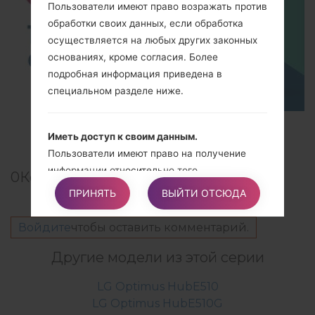
Пользователи имеют право возражать против
обработки своих данных, если обработка
осуществляется на любых других законных
основаниях, кроме согласия. Более
подробная информация приведена в
специальном разделе ниже.
TOP 5 SECRET CODES for LG!
Иметь доступ к своим данным.
Пользователи имеют право на получение
информации относительно того,
0
Комментарии
обрабатываются ли данные владельцем, и по
ПРИНЯТЬ
ВЫЙТИ ОТСЮДА
определенным аспектам обработки, а также
на получение копии данных, которые
Войдите
чтобы оставить комментарий.
находятся в процессе обработки.
Другие модели из этой серии
Проверять и требовать исправления.
LG Optimus HubE510
Пользователи имеют право проверять
LG Optimus HubE510G