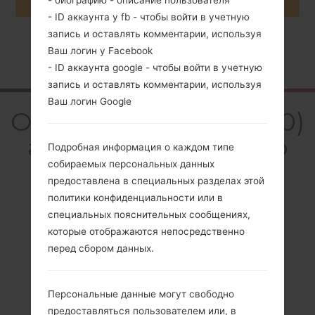
- биографию - описание пользователя
- ID аккаунта у fb - чтобы войти в учетную
запись и оставлять комментарии, используя
Ваш логин у Facebook
Главная
→
Серия
→
LG Optimus Hub
→
LGE510
- ID аккаунта google - чтобы войти в учетную
запись и оставлять комментарии, используя
Ваш логин Google
Обзор LGE510(LGE510)
akaLG Optimus Hub
Подробная информация о каждом типе
собираемых персональных данных
предоставлена в специальных разделах этой
политики конфиденциальности или в
специальных пояснительных сообщениях,
Сравнить
которые отображаются непосредственно
перед сбором данных.
Персональные данные могут свободно
предоставляться пользователем или, в