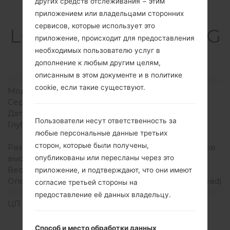
других средств отслеживания − этим
Спецификация
приложением или владельцами сторонних
сервисов, которые использует это
LGE510(LGE510) akaLG
приложение, происходит для предоставления
Optimus Hub
необходимых пользователю услуг в
дополнение к любым другим целям,
описанным в этом документе и в политике
Модель и ее характеристики
cookie, если такие существуют.
Модель
LGE510
Серия
LG Optimus Hub
Дата выпуска
Октябрь, 2011
Пользователи несут ответственность за
Глубина
11.9 миллиметров (0.47
любые персональные данные третьих
дюйма)
сторон, которые были получены,
Размеры (ширина /
113.4 x 60.8 миллиметров
высота)
(4.46 x 2.39 дюйма)
опубликованы или пересланы через это
Вес
123 грамм (4.34 унции)
приложение, и подтверждают, что они имеют
Операционная система
Android 2.3.4 (Gingerbread)
согласие третьей стороны на
Аппаратное обеспечение
предоставление её данных владельцу.
ЦП (процессор)
800 MHz ARM V6
Qualcomm MSM7227Т
Snapdragon S1
Способ и место обработки данных