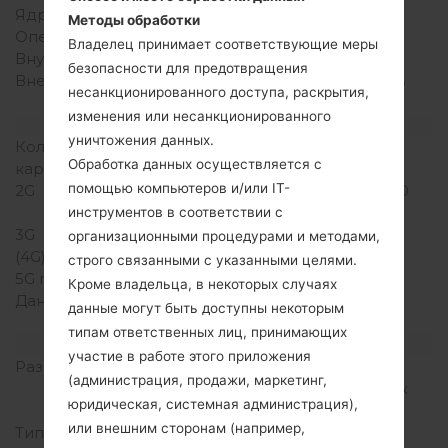
Ядра процессора
-
Методы обработки
Оперативная память
512MB
Владелец принимает соответствующие меры
Внутренняя память
512MB
безопасности для предотвращения
Внешняя память
microSD, до 32 GB, 2GB
несанкционированного доступа, раскрытия,
included
изменения или несанкционированного
Сеть и данные
уничтожения данных.
Количество мест для сим
1 Мини SIM
Обработка данных осуществляется с
карты
помощью компьютеров и/или IT-
2G
GSM 850/900/1800/1900
MHz
инструментов в соответствии с
3G
HSDPA 900/2100 MHz
организационными процедурами и методами,
(4G) LTE
-
строго связанными с указанными целями.
5G network
-
Кроме владельца, в некоторых случаях
Данные
GPRS, EDGE, HSDPA,
данные могут быть доступны некоторым
UMTS
типам ответственных лиц, принимающих
Дисплей
участие в работе этого приложения
Размер экрана
3.5 in (~52.9%
(администрация, продажи, маркетинг,
соотношение экрана к
юридическая, системная администрация),
телу)
или внешним сторонам (например,
Тип экрана
TFT