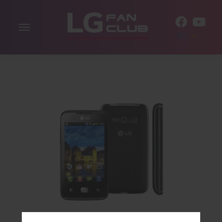
Включить
RU
навигацию