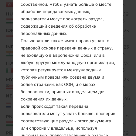
Unknown
MiB
HONG KONG
собственной. Чтобы узнать больше о месте
обработки передаваемых данных,
HUN
V10C_00.kdz
135.19
Unknown
пользователи могут посмотреть раздел,
MiB
Hungary
содержащий сведения об обработке
IDN
V10H_00.kdz
137.23
Unknown
персональных данных.
MiB
Indonesia
Пользователи также имеют право узнать о
IND
V10H_00.kdz
137.23
правовой основе передачи данных в страну,
Unknown
MiB
India
не входящую в Европейский Союз, или в
ITA
любую другую международную организацию,
V10D_00.kdz
138.74
Unknown
MiB
Italy
которая регулируется международным
публичным правом или создана двумя и
MYS
V10H_00.kdz
137.23
Unknown
более странами, как ООН, и о мерах
MiB
Malaysia
безопасности, принятых владельцем для
NEU
V10D_00.kdz
138.48
сохранения их данных.
Unknown
NEU/NORTHERN
MiB
Если происходит такая передача,
EUROPE
пользователи могут узнать больше, проверив
PNN
V10C_00.kdz
135.19
Unknown
соответствующие разделы этого документа
MiB
Hungary
или спросив у владельца, используя
PRT
V10C_00.kdz
135.19
информацию, предоставленную в разделе