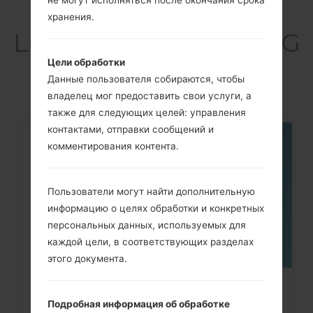
не могут исполняться после окончания срока
Cтатьи
хранения.
LGE510(LGE510) akaLG
Optimus Hub
Цели обработки
Данные пользователя собираются, чтобы
владелец мог предоставить свои услуги, а
также для следующих целей: управления
контактами, отправки сообщений и
комментирования контента.
06
МАЯ
Пользователи могут найти дополнительную
информацию о целях обработки и конкретных
персональных данных, используемых для
каждой цели, в соответствующих разделах
этого документа.
Как удалить все данные с
Подробная информация об обработке
телефона через меню на LG...