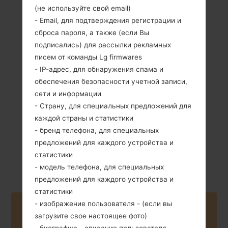
(не используйте свой email)
- Email, для подтверждения регистрации и
сброса пароля, а также (если Вы
подписались) для рассылки рекламных
писем от команды Lg firmwares
123 грамм (4.34
Съемный Li-Ion
- IP-адрес, для обнаружения спама и
унции)
1500 mAh
обеспечения безопасности учетной записи,
сети и информации
- Страну, для специальных предложений для
каждой страны и статистики
- бренд телефона, для специальных
предложений для каждого устройства и
Октябрь, 2011
статистики
Unknown
- модель телефона, для специальных
предложений для каждого устройства и
статистики
- изображение пользователя - (если вы
Buy accessories on Amazon
загрузите свое настоящее фото)