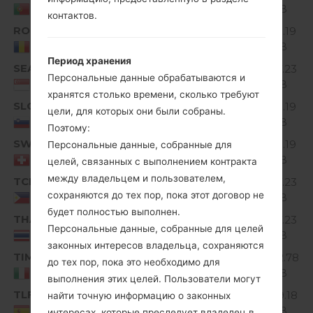
Unknown
MiB
Portugal
контактов.
ROM
V10C_00.kdz
135.19
Unknown
MiB
Romania
Период хранения
SEA
V10H_00.kdz
137.23
Unknown
Персональные данные обрабатываются и
MiB
Singapore
хранятся столько времени, сколько требуют
SLO
V10C_00.kdz
135.19
цели, для которых они были собраны.
Unknown
MiB
Slovenia
Поэтому:
SWS
V10C_00.kdz
135.19
Персональные данные, собранные для
Unknown
MiB
Switzerland
целей, связанных с выполнением контракта
между владельцем и пользователем,
TCI
V10H_00.kdz
137.23
Unknown
сохраняются до тех пор, пока этот договор не
MiB
Philippines
будет полностью выполнен.
THA
V10H_00.kdz
137.23
Unknown
Персональные данные, собранные для целей
MiB
Thailand
законных интересов владельца, сохраняются
TIM
V10D_00.kdz
142.78
до тех пор, пока это необходимо для
Unknown
MiB
Italy
выполнения этих целей. Пользователи могут
TLF
V10B_00.kdz
149.18
найти точную информацию о законных
Unknown
MiB
Spain
интересах, которые преследует владелец в