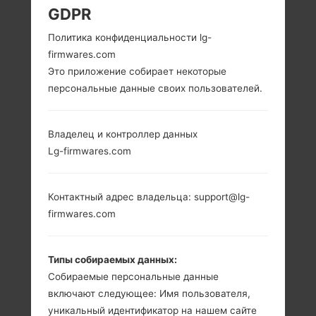
GDPR
LG E510 (LGE510) ИЗ
Политика конфиденциальности lg-
firmwares.com
СЕРИИ LG OPTIMUS
Это приложение собирает некоторые
персональные данные своих пользователей.
HUB
Владелец и контроллер данных
Lg-firmwares.com
3.5 in (~52.9%
800 MHz ARM V6
Контактный адрес владельца: support@lg-
соотношение
Qualcomm
firmwares.com
экрана к телу)
MSM7227Т
Snapdragon S1
320 x 480
пикселей (~165
512MB
Типы собираемых данных:
плотность
Собираемые персональные данные
пикселей на
дюйм)
включают следующее: Имя пользователя,
уникальный идентификатор на нашем сайте