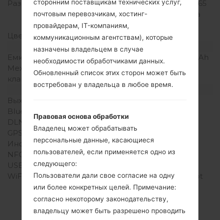
сторонним поставщикам технических услуг,
Разрешение экрана
320 x 480 пикселей (~165
плотность пикселей на
почтовым перевозчикам, хостинг-
дюйм)
провайдерам, IT-компаниям,
Цвета экрана
256K цветов
коммуникационным агентствам), которые
Аккумулятор и клавиатура
назначены владельцем в случае
Емкость аккумулятора
Съемный Li-Ion 1500 mAh
необходимости обработчиками данных.
Механическая
-
Обновленный список этих сторон может быть
клавиатура
востребован у владельца в любое время.
Интерфейсы
Выход для аудио
3.5mm jack
Bluetooth
Версия 3.0, A2DP
Правовая основа обработки
DLNA
Есть
Владелец может обрабатывать
GPS
A-GPS
персональные данные, касающиеся
Инфракрасный порт
Нет
пользователей, если применяется одно из
NFC
Нет
следующего:
USB
microUSB 2.0
WiFi
Wi-Fi802.11b/g/n, hotspot
Пользователи дали свое согласие на одну
или более конкретных целей. Примечание:
согласно некоторому законодательству,
владельцу может быть разрешено проводить