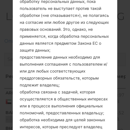
обработку персональных данных, пока
Прошивки
пользователь не выступает против такой
LGE510(LGE510) akaLG
обработки («не отказывается»), не полагаясь
на согласие или любое другое из следующих
Optimus Hub
правовых оснований. Это, однако, не
применяется, когда обработка персональных
Описание регионов прошивок телефонов LG
данных является предметом Закона ЕС о
защите данных;
предоставление данных необходимо для
выполнения соглашения с пользователем и/
или для любых соответствующих
Регион
Название
ОС
Размер
преддоговорных обязательств, которым
файла
подлежит владелец;
Регион
Название
ОС
Размер
обработка связана с задачей, которая
ARE
V10B_00.kdz
138.97
файла
Unknown
United Arab
осуществляется в общественных интересах
MiB
Emirates
или в процессе выполнения официальных
BAL
V10B_00.kdz
134.52
полномочий, предоставленных владельцу;
Unknown
MiB
Unknown
обработка необходима для целей законных
интересов, которые преследует владелец
BHT