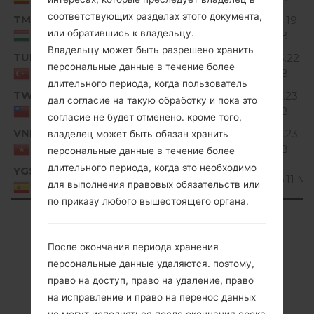
соответствующих разделах этого документа,
TMH
V10C_00.kdz
135.19
Unknown
или обратившись к владельцу.
MiB
Hungary
Владельцу может быть разрешено хранить
TUR
V10B_00.kdz
145.22
Unknown
персональные данные в течение более
MiB
Turkey
длительного периода, когда пользователь
TWN
V10H_00.kdz
137.23
дал согласие на такую обработку и пока это
Unknown
MiB
Taiwan
согласие не будет отменено. кроме того,
VNM
V10H_00.kdz
137.23
владелец может быть обязан хранить
Unknown
MiB
Viet Nam
персональные данные в течение более
длительного периода, когда это необходимо
YGS
V10H_00.kdz
Unknown
136.11 Mi
для выполнения правовых обязательств или
Spain
по приказу любого вышестоящего органа.
Showing 1 to 32 of 32 entries
Previous
1
Next
После окончания периода хранения
персональные данные удаляются. поэтому,
право на доступ, право на удаление, право
на исправление и право на перенос данных