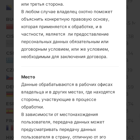
V10C_00.kdz
135.19
Unknown
или третья сторона.
Bosnia and
MiB
Herzegovina
В любом случае владелец охотно поможет
BUO
V10F_00.kdz
объяснить конкретную правовую основу,
Unknown
145.5 Mi
China
которая применяется к обработке, и в
частности, является ли предоставление
CIS
V10B_00.kdz
142.38
Unknown
персональных данных обязательным или
MiB
Unknown
договорным условием, или же условием,
CSM
V10D_00.kdz
140.14
Unknown
необходимым для заключения договора.
MiB
Greece
CZE
V10C_00.kdz
135.19
Unknown
MiB
Czech Republic
Место
Данные обрабатываются в рабочих офисах
DEU
V10E_00.kdz
138.59
Unknown
владельца и в других местах, где находятся
MiB
Germany
стороны, участвующие в процессе
ESP
V10D_00.kdz
138.74
Unknown
обработки.
MiB
Spain
В зависимости от местонахождения
FRA
V10D_00.kdz
138.74
пользователя, передача данных может
Unknown
MiB
France
предусматривать передачу данных
HKG
пользователя в страну, отличную от эго
V10D_00.kdz
138.43