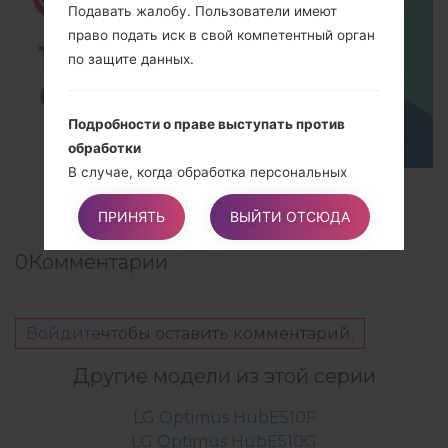
Подавать жалобу. Пользователи имеют
право подать иск в свой компетентный орган
по защите данных.
Подробности о праве выступать против
обработки
В случае, когда обработка персональных
TOP 5 SECRET CODES for LG!
данных происходит в общественных
ПРИНЯТЬ
ВЫЙТИ ОТСЮДА
интересах, во время выполнения
предоставленных владельцу официальных
0
Комментарии
полномочий, или для целей законных
интересов владельца, пользователи могут
выступать против такой обработки,
Войдите
чтобы оставить комментарий.
предоставляя основание, связанное с их
конкретной ситуацией, чтобы обосновать
Другие модели из этой серии
такое возражение.
LG Optimus HubE510F
LG Optimus HubE510G