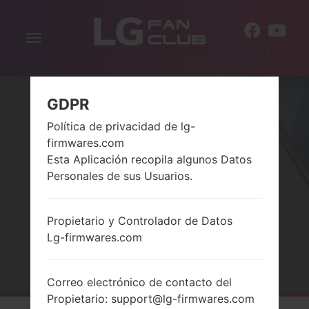
Alternar
ES
la
navegación
GDPR
Política de privacidad de lg-
firmwares.com
Esta Aplicación recopila algunos Datos
Personales de sus Usuarios.
LA SERIELG X CAM
Propietario y Controlador de Datos
Lg-firmwares.com
Página principal
→
Serie
→
LG X cam
Correo electrónico de contacto del
Propietario: support@lg-firmwares.com