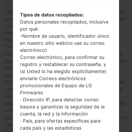
LG X cam
Típicamente, los dispositivos de la serie de LG X cam
Tipos de datos recopilados:
son similares en apariencia y tienen especificaciones
Datos personales recopilados, inclusive
comunes. Los modelos de la serie de LG X cam se
por qué:
ejecuta en un Octa-core 1.14 GHz Cortex-A53,
-Nombre de usuario, identificador único
Mediatek MT6753 que tiene on 2GB de RAM.
en nuestro sitio web(no use su correo
Tienen 16GB de la memoria interna y soportan
electrónico)
microSD, hasta 256 GB (usa la ranura de SIM 2). Los
Correo electrónico, para confirmar su
dispositivos de la serie de LG X cam tienen un 3.5mm
registro y restablecer su contraseña, y
jack y soportan Bluetooth versión 4.2, A2DP, LE,
(si Usted lo ha elegido explícitamente)
también tienen la tecnología de GPS de A-GPS,
enviarle Correos electrónicos
GLONASS. El puerto USB soporta microUSB 2.0, así
promocionales de Equipo de LG
como Wi-Fi802.11b/g/n, Wi-Fi Direct, DLNA, hotspot.
Firmwares
Esta serie usa la pantalla de 5.2 pulgadas (~68.7%
Dirección IP, para detectar correo
-
relación pantalla-cuerpo) con la resolución de 1080
basura y garantizar la seguridad de la
x 1920 píxeles (~424 densidad de píxeles por
cuenta, la red y la información
pulgada) y el tipo de pantalla IPS LCD pantalla tactil
País, para ofertas especificas para
-
capacitiva.
cada país y las estadísticas
*Algunos datos pueden diferir.