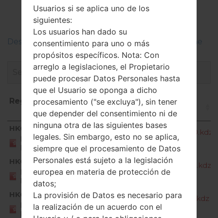
Usuarios si se aplica uno de los
akaLG X cam
siguientes:
Los usuarios han dado su
Descripciones de regiones firmwares de LG Phone
consentimiento para uno o más
propósitos específicos. Nota: Con
arreglo a legislaciones, el Propietario
puede procesar Datos Personales hasta
que el Usuario se oponga a dicho
Región
Nombre de archivo
procesamiento ("se excluya"), sin tener
que depender del consentimiento ni de
ninguna otra de las siguientes bases
Región
Nombre de archivo
HKG
K580Y10c_00_OPEN_HK_DS_OP_0620.kdz
legales. Sin embargo, esto no se aplica,
HONG
KONG
siempre que el procesamiento de Datos
Personales está sujeto a la legislación
HKG
K580Y10e_00_OPEN_HK_DS_OP_1205.kdz
europea en materia de protección de
HONG
KONG
datos;
HKG
La provisión de Datos es necesario para
K580Y10f_00_OPEN_HK_DS_OP_0218.kdz
HONG
la realización de un acuerdo con el
KONG