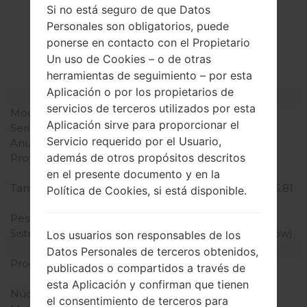
La especificación
Si no está seguro de que Datos
Personales son obligatorios, puede
LGK580Y(LGK580Y)
ponerse en contacto con el Propietario
akaLG X cam
Un uso de Cookies – o de otras
herramientas de seguimiento – por esta
Aplicación o por los propietarios de
Modelo y sus características
servicios de terceros utilizados por esta
Modelo
LGK580Y
Aplicación sirve para proporcionar el
Serie
LG X cam
Servicio requerido por el Usuario,
Anunciado
Junio, 2016
además de otros propósitos descritos
Profundidad
6.9 milímetros (0.27
pulgadas)
en el presente documento y en la
Tamaño (dimensiones)
147.5 x 73.6 milímetros (5.81
Política de Cookies, si está disponible.
x 2.90 pulgadas)
Peso
118 gramos (4.16 onzas)
Sistema de operación
Android 6.0 (Marshmallow)
Los usuarios son responsables de los
Hardware
Datos Personales de terceros obtenidos,
Procesador
1.14 GHz Cortex-A53
publicados o compartidos a través de
Mediatek MT6753
esta Aplicación y confirman que tienen
Núcleos de UCP
ocho núcleos
el consentimiento de terceros para