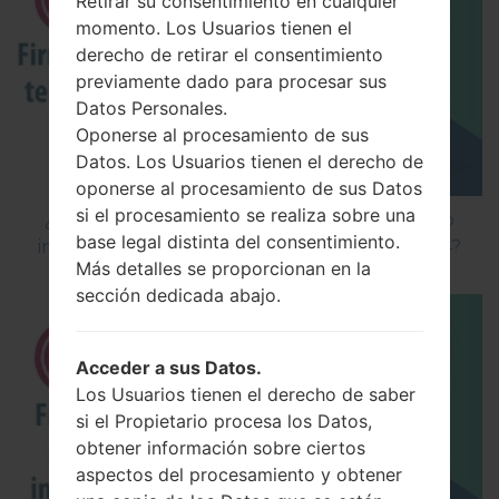
Retirar su consentimiento en cualquier
momento. Los Usuarios tienen el
derecho de retirar el consentimiento
previamente dado para procesar sus
Datos Personales.
Oponerse al procesamiento de sus
Datos. Los Usuarios tienen el derecho de
oponerse al procesamiento de sus Datos
si el procesamiento se realiza sobre una
¿Cómo instalar Firmware Oficial en el teléfono
base legal distinta del consentimiento.
inteligente de LG mediante LG Flash Tool 2014?
Más detalles se proporcionan en la
sección dedicada abajo.
Acceder a sus Datos.
Los Usuarios tienen el derecho de saber
si el Propietario procesa los Datos,
obtener información sobre ciertos
aspectos del procesamiento y obtener