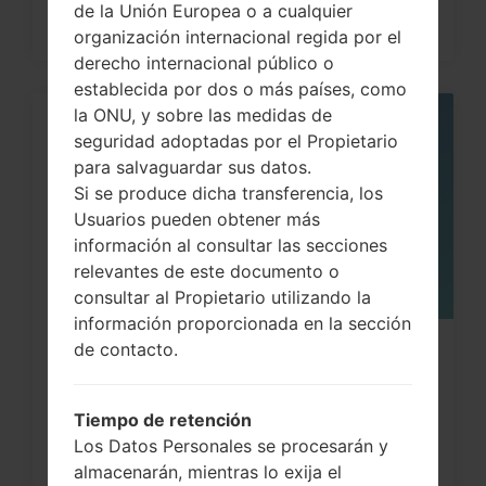
de la Unión Europea o a cualquier
organización internacional regida por el
derecho internacional público o
establecida por dos o más países, como
la ONU, y sobre las medidas de
05
seguridad adoptadas por el Propietario
MAY
para salvaguardar sus datos.
Si se produce dicha transferencia, los
Usuarios pueden obtener más
información al consultar las secciones
relevantes de este documento o
consultar al Propietario utilizando la
información proporcionada en la sección
de contacto.
¿Cómo restablecer datos de fábrica
a través del código...
Tiempo de retención
Los Datos Personales se procesarán y
almacenarán, mientras lo exija el