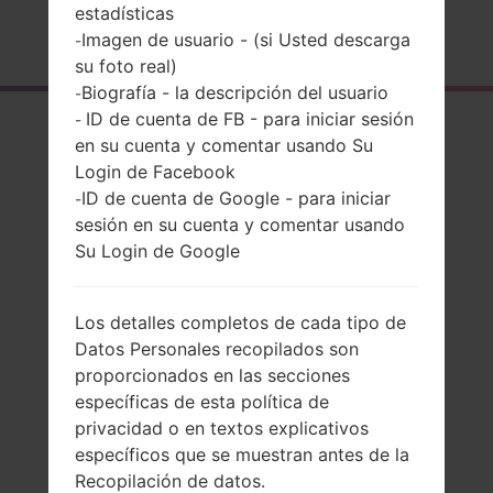
estadísticas
Página principal
→
Serie
→
LG X cam
→
LGK580Y
Imagen de usuario - (si Usted descarga
-
su foto real)
Biografía - la descripción del usuario
-
ID de cuenta de FB - para iniciar sesión
-
El resumen
en su cuenta y comentar usando Su
LGK580Y(LGK580Y)
Login de Facebook
ID de cuenta de Google - para iniciar
-
akaLG X cam
sesión en su cuenta y comentar usando
Su Login de Google
Los detalles completos de cada tipo de
Comparar
Datos Personales recopilados son
proporcionados en las secciones
específicas de esta política de
privacidad o en textos explicativos
específicos que se muestran antes de la
Recopilación de datos.