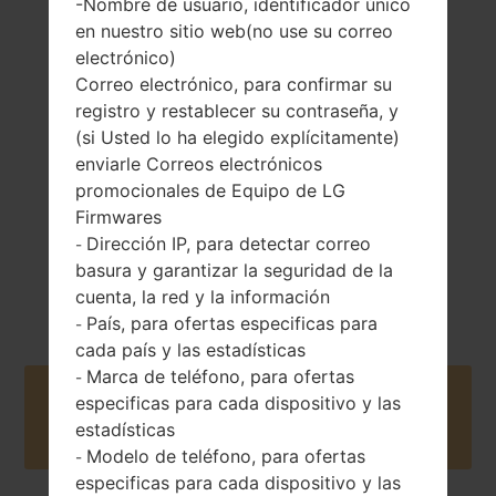
-Nombre de usuario, identificador único
en nuestro sitio web(no use su correo
118 gramos (4.16
electrónico)
No extraíble Li-Ion
onzas)
Correo electrónico, para confirmar su
2520 mAh
registro y restablecer su contraseña, y
(si Usted lo ha elegido explícitamente)
enviarle Correos electrónicos
promocionales de Equipo de LG
Firmwares
Dirección IP, para detectar correo
-
Junio, 2016
Android 6.0.x
basura y garantizar la seguridad de la
Marshmallow
cuenta, la red y la información
País, para ofertas especificas para
-
cada país y las estadísticas
Marca de teléfono, para ofertas
-
Buy accessories on Amazon
especificas para cada dispositivo y las
estadísticas
Modelo de teléfono, para ofertas
-
especificas para cada dispositivo y las