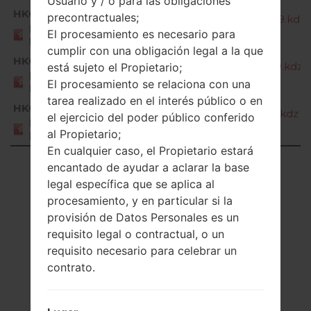
Usuario y / o para las obligaciones
HKG
precontractuales;
K580Y10g_00_OPEN_HK_DS_OP_0909.kdz
HONG
El procesamiento es necesario para
KONG
cumplir con una obligación legal a la que
HKG
K580Y10h_00_OPEN_HK_DS_OP_0109.kdz
está sujeto el Propietario;
HONG
El procesamiento se relaciona con una
KONG
tarea realizado en el interés público o en
HKG
K580Y10i_00_OPEN_HK_DS_OP_0222.kdz
el ejercicio del poder público conferido
HONG
al Propietario;
KONG
En cualquier caso, el Propietario estará
Showing 1 to 6 of 6 entries
encantado de ayudar a aclarar la base
legal específica que se aplica al
Previous
1
Next
procesamiento, y en particular si la
provisión de Datos Personales es un
requisito legal o contractual, o un
requisito necesario para celebrar un
contrato.
Artículos
LGK580Y(LGK580Y)