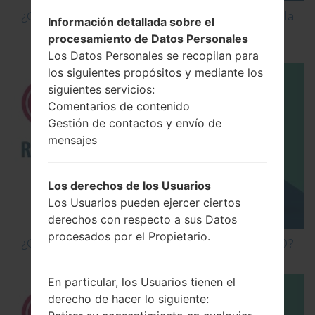
¿Cómo Activar las Opciones de Desarrollador y la
Información detallada sobre el
Depuración USB en LG?
procesamiento de Datos Personales
Los Datos Personales se recopilan para
los siguientes propósitos y mediante los
siguientes servicios:
Comentarios de contenido
Gestión de contactos y envío de
mensajes
Los derechos de los Usuarios
Los Usuarios pueden ejercer ciertos
derechos con respecto a sus Datos
procesados por el Propietario.
¿Cómo hacer Reinicio Completo en LG G5 H850?
En particular, los Usuarios tienen el
derecho de hacer lo siguiente: