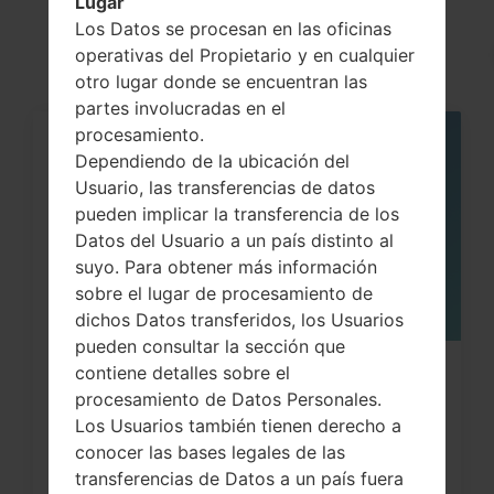
Lugar
akaLG X cam
Los Datos se procesan en las oficinas
operativas del Propietario y en cualquier
otro lugar donde se encuentran las
partes involucradas en el
procesamiento.
05
Dependiendo de la ubicación del
MAY
Usuario, las transferencias de datos
pueden implicar la transferencia de los
Datos del Usuario a un país distinto al
suyo. Para obtener más información
sobre el lugar de procesamiento de
dichos Datos transferidos, los Usuarios
pueden consultar la sección que
contiene detalles sobre el
Cómo hacer Reinicio Completo en
procesamiento de Datos Personales.
LG G3, G4, G5 , G7...
Los Usuarios también tienen derecho a
conocer las bases legales de las
transferencias de Datos a un país fuera