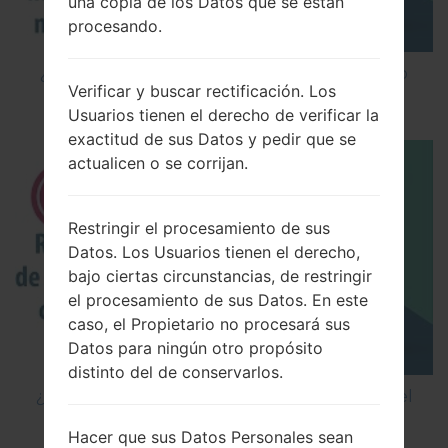
una copia de los Datos que se están
procesando.
¿Cómo instalar Firmware Oficial en el teléfono
Verificar y buscar rectificación. Los
inteligente de LG mediante LG UP?
Usuarios tienen el derecho de verificar la
exactitud de sus Datos y pedir que se
actualicen o se corrijan.
Restringir el procesamiento de sus
Datos. Los Usuarios tienen el derecho,
bajo ciertas circunstancias, de restringir
el procesamiento de sus Datos. En este
caso, el Propietario no procesará sus
Datos para ningún otro propósito
distinto del de conservarlos.
¿Cómo restablecer datos de fábrica a través del
código en LG Cookie Smart T375?
Hacer que sus Datos Personales sean