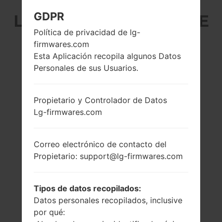
GDPR
LG K580Y (LGK580Y) DE
Política de privacidad de lg-
LA SERIE LG X CAM
firmwares.com
Esta Aplicación recopila algunos Datos
Personales de sus Usuarios.
Propietario y Controlador de Datos
5.2 pulgadas
1.14 GHz Cortex-
Lg-firmwares.com
(~68.7% relación
A53 Mediatek
pantalla-cuerpo)
MT6753
1080 x 1920 píxeles
2GB
Correo electrónico de contacto del
(~424 densidad de
Propietario: support@lg-firmwares.com
píxeles por
pulgada)
Tipos de datos recopilados:
Datos personales recopilados, inclusive
por qué: