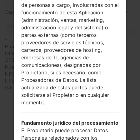
de personas a cargo, involucradas con el
Batería y Teclado
Capacidad de batería
No extraíble Li-Ion 2520
funcionamiento de esta Aplicación
mAh
(administración, ventas, marketing,
Teclado físico
-
administración legal y del sistema) o
Interfaces
partes externas (como terceros
Salida de audio
3.5mm jack
proveedores de servicios técnicos,
Bluetooth
versión 4.0, A2DP
carteros, proveedores de hosting,
DLNA
Sí
empresas de TI, agencias de
GPS
A-GPS, GLONASS
comunicaciones), designadas por
Puerto infrarrojo
No
Propietario, si es necesario, como
NFC
Sí
Procesadores de Datos. La lista
USB
microUSB 2.0
actualizada de estas partes puede
WiFi
Wi-Fi802.11b/g/n, Wi-Fi
Direct, hotspot
solicitarse al Propietario en cualquier
momento.
Fundamento jurídico del procesamiento
El Firmware
El Propietario puede procesar Datos
LGK580Y(LGK580Y)
Personales relacionados con los