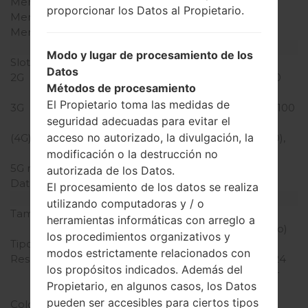
Memoria RAM
2GB
proporcionar los Datos al Propietario.
Memoria interna
16GB
Memoria externa
microSD, hasta 256 GB
Red y Datos
Modo y lugar de procesamiento de los
Slot de tarjeta
2 Nano-SIM
Datos
2G
GSM 850/900/1800/1900
Métodos de procesamiento
MHz
El Propietario toma las medidas de
3G
HSDPA 850/900/1900/2100
seguridad adecuadas para evitar el
MHz
acceso no autorizado, la divulgación, la
(4G) LTE
LTE band 1(2100), 3(1800),
7(2600), 8(900), 20(800)
modificación o la destrucción no
5G network
-
autorizada de los Datos.
Datos
GPRS,EDGE,HSPA,LTE
El procesamiento de los datos se realiza
Pantalla
utilizando computadoras y / o
Tamaño de la pantalla
5.2 pulgadas (~68.7%
herramientas informáticas con arreglo a
relación pantalla-cuerpo)
los procedimientos organizativos y
Tipo de Pantalla
IPS LCD
modos estrictamente relacionados con
Resolución de Pantalla
1080 x 1920 píxeles (~424
los propósitos indicados. Además del
densidad de píxeles por
Propietario, en algunos casos, los Datos
pulgada)
pueden ser accesibles para ciertos tipos
Colores de pantalla
16M colores