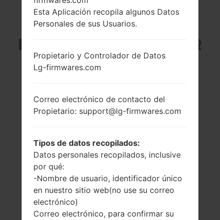
Esta Aplicación recopila algunos Datos
LG LS840I (LGLS840I)
Personales de sus Usuarios.
DE LA SERIE LG VIPER
Propietario y Controlador de Datos
LTE
Lg-firmwares.com
Correo electrónico de contacto del
Propietario: support@lg-firmwares.com
4.0 pulgadas, 45.5
1.2 GHz, Adreno
Tipos de datos recopilados:
cm2 (~62.8%
220
relación pantalla-
Datos personales recopilados, inclusive
1GB
cuerpo)
por qué:
480 x 800 píxeles
-Nombre de usuario, identificador único
5:3 ratio (~233
en nuestro sitio web(no use su correo
densidad de píxeles
electrónico)
por pulgada)
Correo electrónico, para confirmar su