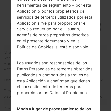
herramientas de seguimiento – por esta
Aplicación o por los propietarios de
La especificación
servicios de terceros utilizados por esta
Aplicación sirve para proporcionar el
LGLS840I(LGLS840I)
Servicio requerido por el Usuario,
akaLG Viper LTE
además de otros propósitos descritos
en el presente documento y en la
Política de Cookies, si está disponible.
Modelo y sus características
Modelo
LGLS840I
Serie
LG Viper LTE
Los usuarios son responsables de los
Anunciado
Abril, 2012
Datos Personales de terceros obtenidos,
Profundidad
11.7 milímetros (0.46
pulgadas)
publicados o compartidos a través de
Tamaño (dimensiones)
117 x 62 milímetros (4.61 x
esta Aplicación y confirman que tienen
2.44 pulgadas)
el consentimiento de terceros para
Peso
142 gramos (5.01 onzas)
proporcionar los Datos al Propietario.
Sistema de operación
Android 2.3 (Gingerbread)
Hardware
Procesador
1.2 GHz, Adreno 220
Modo y lugar de procesamiento de los