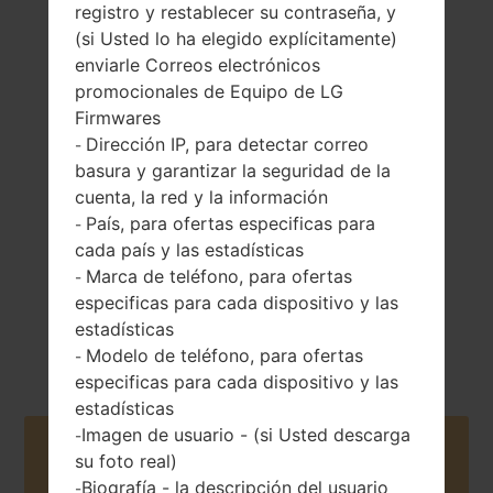
registro y restablecer su contraseña, y
(si Usted lo ha elegido explícitamente)
enviarle Correos electrónicos
promocionales de Equipo de LG
Firmwares
142 gramos (5.01
Extraíble Li-Ion
Dirección IP, para detectar correo
-
onzas)
1700 mAh
basura y garantizar la seguridad de la
cuenta, la red y la información
País, para ofertas especificas para
-
cada país y las estadísticas
Marca de teléfono, para ofertas
-
especificas para cada dispositivo y las
Abril, 2012
estadísticas
Unknown
Modelo de teléfono, para ofertas
-
especificas para cada dispositivo y las
estadísticas
Imagen de usuario - (si Usted descarga
-
Buy accessories on Amazon
su foto real)
Biografía - la descripción del usuario
-