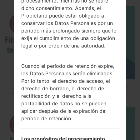
procesamiento, mientras no se retire
dicho consentimiento. Además, el
Propietario puede estar obligado a
conservar los Datos Personales por un
período más prolongado siempre que lo
exija el cumplimiento de una obligación
legal o por orden de una autoridad.
Cuando el período de retención expire,
los Datos Personales serán eliminados.
Por lo tanto, el derecho de acceso, el
¿Cómo instalar Firmware Oficial en el teléfono
derecho de borrado, el derecho de
inteligente de LG mediante LG Flash Tool 2014?
rectificación y el derecho a la
portabilidad de datos no se pueden
aplicar después de la expiración del
período de retención.
Los propósitos del procesamiento