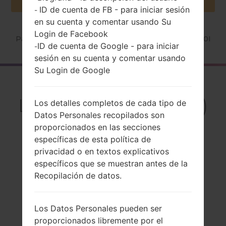
ID de cuenta de FB - para iniciar sesión
-
en su cuenta y comentar usando Su
Login de Facebook
Página principal
→
Serie
→
LG Viper LTE
→
LGLS840I
ID de cuenta de Google - para iniciar
-
sesión en su cuenta y comentar usando
Su Login de Google
El resumen
LGLS840I(LGLS840I)
Los detalles completos de cada tipo de
Datos Personales recopilados son
akaLG Viper LTE
proporcionados en las secciones
específicas de esta política de
privacidad o en textos explicativos
específicos que se muestran antes de la
Recopilación de datos.
Comparar
Los Datos Personales pueden ser
proporcionados libremente por el