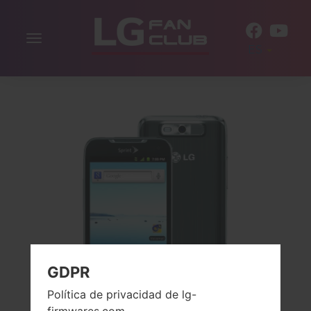
Alternar
ES
la
navegación
GDPR
Política de privacidad de lg-
firmwares.com