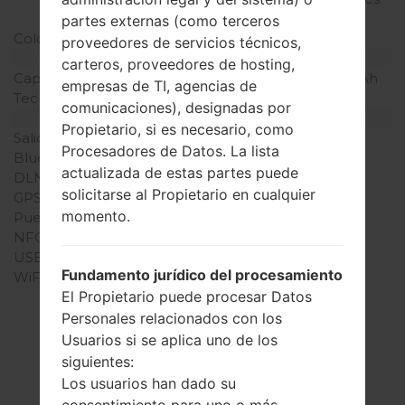
por pulgada)
partes externas (como terceros
Colores de pantalla
16M colores
proveedores de servicios técnicos,
Batería y Teclado
carteros, proveedores de hosting,
Capacidad de batería
Extraíble Li-Ion 1700 mAh
empresas de TI, agencias de
Teclado físico
-
comunicaciones), designadas por
Interfaces
Propietario, si es necesario, como
Salida de audio
3.5mm jack
Procesadores de Datos. La lista
Bluetooth
versión 3.0, A2DP
actualizada de estas partes puede
DLNA
Sí
solicitarse al Propietario en cualquier
GPS
A-GPS
momento.
Puerto infrarrojo
No
NFC
Sí
USB
microUSB 2.0
Fundamento jurídico del procesamiento
WiFi
Wi-Fi802.11b/g/n, Wi-Fi
El Propietario puede procesar Datos
Direct, hotspot, DLNA
Personales relacionados con los
Usuarios si se aplica uno de los
siguientes:
Los usuarios han dado su
Artículos
consentimiento para uno o más