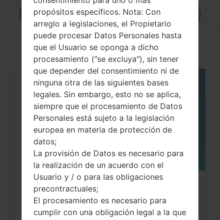
LGLS840I(LGLS840I)
propósitos específicos. Nota: Con
arreglo a legislaciones, el Propietario
akaLG Viper LTE
puede procesar Datos Personales hasta
que el Usuario se oponga a dicho
procesamiento ("se excluya"), sin tener
que depender del consentimiento ni de
ninguna otra de las siguientes bases
05
legales. Sin embargo, esto no se aplica,
MAY
siempre que el procesamiento de Datos
Personales está sujeto a la legislación
europea en materia de protección de
datos;
La provisión de Datos es necesario para
la realización de un acuerdo con el
Usuario y / o para las obligaciones
Cómo hacer Reinicio Completo en
precontractuales;
El procesamiento es necesario para
LG Optimus, Vu, Lucid,...
cumplir con una obligación legal a la que