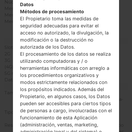
Núcleos de UCP
doble núcleo
Datos
Memoria RAM
1GB
Métodos de procesamiento
Memoria interna
4GB
El Propietario toma las medidas de
Memoria externa
microSD, hasta 32 GB
seguridad adecuadas para evitar el
(ranura dedicada), 4 GB
acceso no autorizado, la divulgación, la
included
modificación o la destrucción no
Red y Datos
autorizada de los Datos.
Slot de tarjeta
1 Mini-SIM
El procesamiento de los datos se realiza
2G
-
3G
-
utilizando computadoras y / o
(4G) LTE
LTE 1900 MHz
herramientas informáticas con arreglo a
5G network
-
los procedimientos organizativos y
Datos
-
modos estrictamente relacionados con
Pantalla
los propósitos indicados. Además del
Tamaño de la pantalla
4.0 pulgadas, 45.5 cm2
Propietario, en algunos casos, los Datos
(~62.8% relación pantalla-
pueden ser accesibles para ciertos tipos
cuerpo)
de personas a cargo, involucradas con el
Tipo de Pantalla
TFT pantalla tactil
funcionamiento de esta Aplicación
capacitiva
(administración, ventas, marketing,
Resolución de Pantalla
480 x 800 píxeles 5:3 ratio
administración legal y del sistema) o
(~233 densidad de píxeles