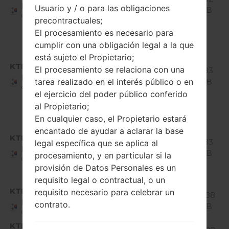
Republic
Usuario y / o para las obligaciones
Mirror
GiB
of Korea
precontractuales;
Release
1
El procesamiento es necesario para
cumplir con una obligación legal a la que
Android
está sujeto el Propietario;
8.x
KTF
El procesamiento se relaciona con una
Q725K10l_00_0109.kdz
Oreo
1.83
Republic
Mirror
GiB
tarea realizado en el interés público o en
of Korea
Release
el ejercicio del poder público conferido
1
al Propietario;
En cualquier caso, el Propietario estará
Android
8.x
encantado de ayudar a aclarar la base
KTF
Q725K10n_00_0424.kdz
Oreo
1.83
legal específica que se aplica al
Republic
Mirror
GiB
procesamiento, y en particular si la
of Korea
Release
provisión de Datos Personales es un
1
requisito legal o contractual, o un
KTF
requisito necesario para celebrar un
Q725K20a_00_0902.kdz
Android
2.88
Republic
contrato.
9 Pie
GiB
of Korea
KTF