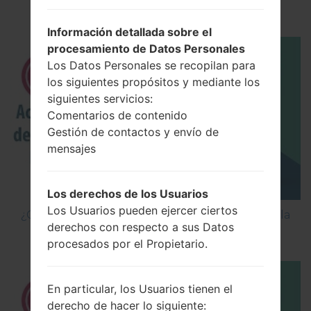
Los 5 principales Códigos Secretos para LG!
Información detallada sobre el
procesamiento de Datos Personales
Los Datos Personales se recopilan para
los siguientes propósitos y mediante los
siguientes servicios:
Comentarios de contenido
Gestión de contactos y envío de
mensajes
Los derechos de los Usuarios
Los Usuarios pueden ejercer ciertos
¿Cómo Activar las Opciones de Desarrollador y la
derechos con respecto a sus Datos
Depuración USB en LG?
procesados por el Propietario.
En particular, los Usuarios tienen el
derecho de hacer lo siguiente: