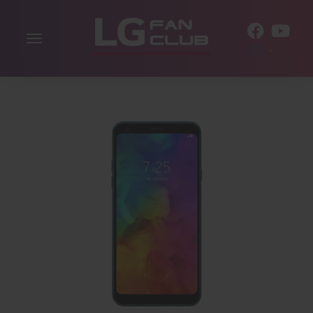
Alternar
ES
la
navegación