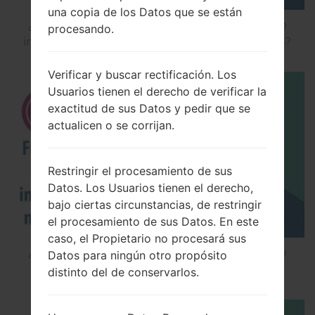
una copia de los Datos que se están
¿Cómo instalar Firmware Oficial en el teléfono
procesando.
inteligente de LG mediante LG Flash Tool 2014?
Verificar y buscar rectificación. Los
Usuarios tienen el derecho de verificar la
exactitud de sus Datos y pedir que se
actualicen o se corrijan.
Restringir el procesamiento de sus
Datos. Los Usuarios tienen el derecho,
bajo ciertas circunstancias, de restringir
el procesamiento de sus Datos. En este
caso, el Propietario no procesará sus
¿Cómo instalar Firmware Oficial en el teléfono
Datos para ningún otro propósito
inteligente de LG mediante LG UP?
distinto del de conservarlos.