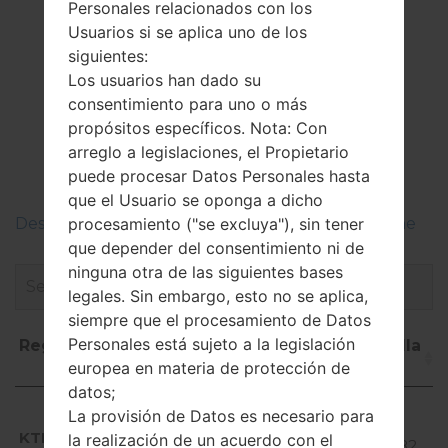
Personales relacionados con los
Usuarios si se aplica uno de los
siguientes:
Los usuarios han dado su
El Firmware
consentimiento para uno o más
LGQ725K(LMQ725K)
propósitos específicos. Nota: Con
arreglo a legislaciones, el Propietario
akaLG Q7 Plus
puede procesar Datos Personales hasta
que el Usuario se oponga a dicho
Descripciones de regiones firmwares de LG Phone
procesamiento ("se excluya"), sin tener
que depender del consentimiento ni de
ninguna otra de las siguientes bases
legales. Sin embargo, esto no se aplica,
siempre que el procesamiento de Datos
Personales está sujeto a la legislación
Región
Nombre de
OS
Talla
europea en materia de protección de
archivo
datos;
Región
Nombre de archivo
OS
Talla
Android
La provisión de Datos es necesario para
8.x
KTF
la realización de un acuerdo con el
Q725K10i_00_1105.kdz
Oreo
1.82