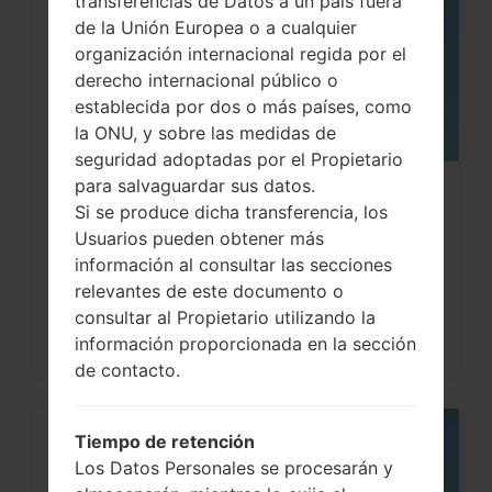
transferencias de Datos a un país fuera
de la Unión Europea o a cualquier
organización internacional regida por el
derecho internacional público o
establecida por dos o más países, como
la ONU, y sobre las medidas de
seguridad adoptadas por el Propietario
para salvaguardar sus datos.
Cómo hacer Reinicio Completo en
Si se produce dicha transferencia, los
LG G3, G4, G5 , G7...
Usuarios pueden obtener más
información al consultar las secciones
relevantes de este documento o
consultar al Propietario utilizando la
información proporcionada en la sección
de contacto.
Tiempo de retención
05
MAY
Los Datos Personales se procesarán y