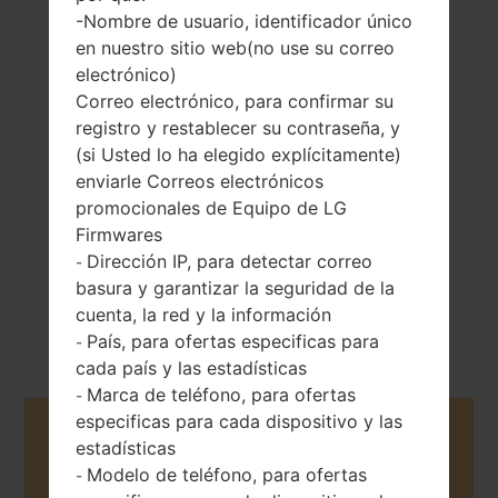
-Nombre de usuario, identificador único
en nuestro sitio web(no use su correo
electrónico)
Correo electrónico, para confirmar su
145 gramos (5.11
No extraíble Li-Po
registro y restablecer su contraseña, y
onzas)
3000 mAh
(si Usted lo ha elegido explícitamente)
enviarle Correos electrónicos
promocionales de Equipo de LG
Firmwares
Dirección IP, para detectar correo
-
basura y garantizar la seguridad de la
Junio, 2018
cuenta, la red y la información
Android 9 Pie
País, para ofertas especificas para
-
cada país y las estadísticas
Marca de teléfono, para ofertas
-
especificas para cada dispositivo y las
Buy accessories on Amazon
estadísticas
Modelo de teléfono, para ofertas
-