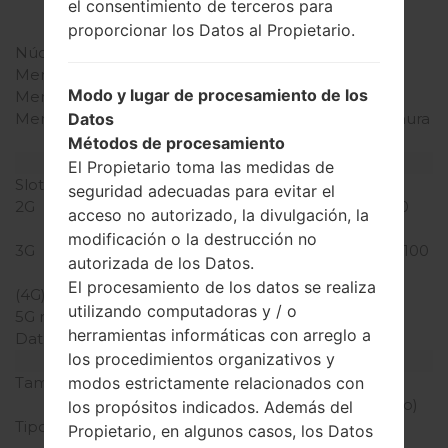
el consentimiento de terceros para
4x1.0GHz Cortex-A53
proporcionar los Datos al Propietario.
Mediatek MT6750S
Núcleos de UCP
ocho núcleos
Memoria RAM
3GB
Modo y lugar de procesamiento de los
Memoria interna
32GB
Memoria externa
microSD, hasta 1 TB (ranura
Datos
dedicada)
Métodos de procesamiento
Red y Datos
El Propietario toma las medidas de
Slot de tarjeta
1 Nano-Sim
seguridad adecuadas para evitar el
2G
GSM 850/900/1800/1900
acceso no autorizado, la divulgación, la
MHz
modificación o la destrucción no
3G
HSDPA 850/900/1900/2100
autorizada de los Datos.
MHz
El procesamiento de los datos se realiza
(4G) LTE
-
utilizando computadoras y / o
5G network
-
herramientas informáticas con arreglo a
Datos
GPRS/EDGE
los procedimientos organizativos y
Pantalla
Tamaño de la pantalla
5.5 pulgadas (~77.3%
modos estrictamente relacionados con
relación pantalla-cuerpo)
los propósitos indicados. Además del
Tipo de Pantalla
IPS LCD pantalla tactil
Propietario, en algunos casos, los Datos