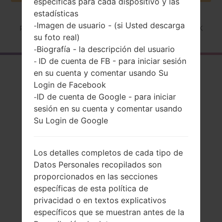
especificas para cada dispositivo y las
estadísticas
Imagen de usuario - (si Usted descarga
-
Página principal
→
Serie
→
LG Q7 Plus
→
LGQ725K
su foto real)
Biografía - la descripción del usuario
-
ID de cuenta de FB - para iniciar sesión
-
El resumen
en su cuenta y comentar usando Su
Login de Facebook
LGQ725K(LMQ725K)
ID de cuenta de Google - para iniciar
-
akaLG Q7 Plus
sesión en su cuenta y comentar usando
Su Login de Google
Los detalles completos de cada tipo de
Datos Personales recopilados son
Comparar
proporcionados en las secciones
específicas de esta política de
privacidad o en textos explicativos
específicos que se muestran antes de la