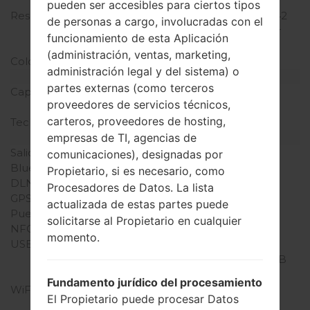
capacitiva
pueden ser accesibles para ciertos tipos
Resolución de Pantalla
1080 x 2160 píxeles (~442
de personas a cargo, involucradas con el
densidad de píxeles por
funcionamiento de esta Aplicación
pulgada)
(administración, ventas, marketing,
Colores de pantalla
16M colores
administración legal y del sistema) o
Batería y Teclado
partes externas (como terceros
Capacidad de batería
No extraíble Li-Po 3000
proveedores de servicios técnicos,
mAh
carteros, proveedores de hosting,
Teclado físico
-
Interfaces
empresas de TI, agencias de
Salida de audio
3.5mm jack
comunicaciones), designadas por
Bluetooth
versión 4.2, A2DP, LE
Propietario, si es necesario, como
DLNA
Sí
Procesadores de Datos. La lista
GPS
A-GPS, GLONASS
actualizada de estas partes puede
Puerto infrarrojo
No
solicitarse al Propietario en cualquier
NFC
Sí
momento.
USB
USB 2.0, Type-C 1.0
conector reversible, USB
On-The-Go
Fundamento jurídico del procesamiento
WiFi
Wi-Fi802.11b/g/n, Wi-Fi
El Propietario puede procesar Datos
Direct, DLNA, hotspot