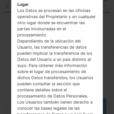
Q725K20k_00_0525.kdz
Android
2.88
Republic
Lugar
9 Pie
GiB
of Korea
Los Datos se procesan en las oficinas
operativas del Propietario y en cualquier
Showing 1 to 5 of 5 entries
otro lugar donde se encuentran las
partes involucradas en el
Previous
1
Next
procesamiento.
Dependiendo de la ubicación del
Usuario, las transferencias de datos
pueden implicar la transferencia de los
Artículos
Datos del Usuario a un país distinto al
suyo. Para obtener más información
LGQ725K(LMQ725K)
sobre el lugar de procesamiento de
akaLG Q7 Plus
dichos Datos transferidos, los Usuarios
pueden consultar la sección que
contiene detalles sobre el
procesamiento de Datos Personales.
Los Usuarios también tienen derecho a
conocer las bases legales de las
05
MAY