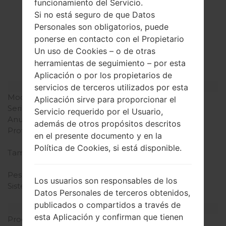
funcionamiento del Servicio.
Si no está seguro de que Datos
La especificación
Personales son obligatorios, puede
LGQ725K(LMQ725K)
ponerse en contacto con el Propietario
Un uso de Cookies – o de otras
akaLG Q7 Plus
herramientas de seguimiento – por esta
Aplicación o por los propietarios de
Modelo y sus características
servicios de terceros utilizados por esta
Modelo
LGQ725K
Aplicación sirve para proporcionar el
Serie
LG Q7 Plus
Servicio requerido por el Usuario,
Anunciado
Junio, 2018
además de otros propósitos descritos
Profundidad
8.4 milímetros (0.33
en el presente documento y en la
pulgadas)
Política de Cookies, si está disponible.
Tamaño (dimensiones)
143.8 x 69.3 milímetros
(5.66 x 2.73 pulgadas)
Peso
145 gramos (5.11 onzas)
Los usuarios son responsables de los
Sistema de operación
Android 8.x Oreo Mirror
Datos Personales de terceros obtenidos,
Release 1
publicados o compartidos a través de
Hardware
esta Aplicación y confirman que tienen
Procesador
4x1.5GHz Cortex-A53 &