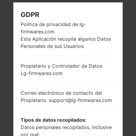
LG Q725K (LMQ725K)
GDPR
Política de privacidad de lg-
DE LA SERIE LG Q7
firmwares.com
Esta Aplicación recopila algunos Datos
PLUS
Personales de sus Usuarios.
Propietario y Controlador de Datos
Lg-firmwares.com
5.5 pulgadas
4x1.5GHz Cortex-
(~77.3% relación
A53 & 4x1.0GHz
Correo electrónico de contacto del
pantalla-cuerpo)
Cortex-A53
Propietario: support@lg-firmwares.com
Mediatek
1080 x 2160 píxeles
MT6750S
(~442 densidad de
píxeles por
3GB
Tipos de datos recopilados:
pulgada)
Datos personales recopilados, inclusive
por qué: