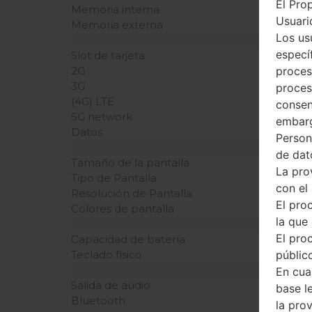
El Pro
Memoria interna
Usuario
Memoria externa
Los us
especí
Slot de tarjeta
proces
2G
3G
proces
(4G) LTE
consen
5G network
embarg
Datos
Person
de dat
Tamaño de la pantalla
La pro
Tipo de Pantalla
con el
Resolución de Pantalla
El pro
Colores de pantalla
la que 
El pro
Capacidad de batería
público
Teclado físico
En cua
Salida de audio
base l
Bluetooth
la pro