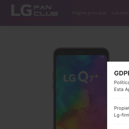
Página principal
Los tel
GDP
Políti
Esta A
Propie
Lg-fir