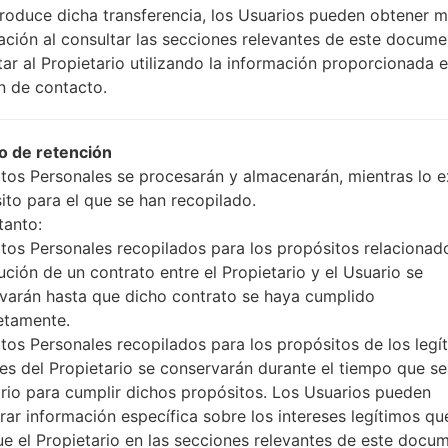
produce dicha transferencia, los Usuarios pueden obtener 
ación al consultar las secciones relevantes de este docume
19.kdz
Android 8.x Oreo Mirror Release 1
tar al Propietario utilizando la información proporcionada e
n de contacto.
627.kdz
Android 8.x Oreo Mirror Release 1
228.kdz
Android 8.x Oreo Mirror Release 1
 de retención
tos Personales se procesarán y almacenarán, mientras lo ex
ito para el que se han recopilado.
505.kdz
Android 8.x Oreo Mirror Release 1
tanto:
tos Personales recopilados para los propósitos relacionad
627.kdz
Android 8.x Oreo Mirror Release 1
ución de un contrato entre el Propietario y el Usuario se
varán hasta que dicho contrato se haya cumplido
etamente.
tos Personales recopilados para los propósitos de los legí
ses del Propietario se conservarán durante el tiempo que s
rio para cumplir dichos propósitos. Los Usuarios pueden
rar información específica sobre los intereses legítimos qu
 LGQ610FA(LMQ610FA) aka
ue el Propietario en las secciones relevantes de este docu