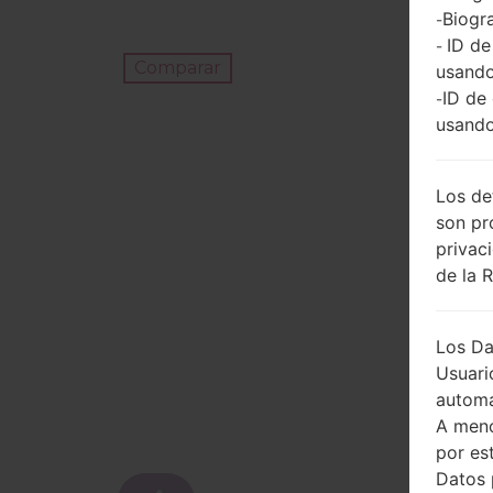
Biogra
-
ID de
-
Comparar
usando
ID de
-
usando
Los de
son pr
privac
de la 
Los Da
Usuari
automá
A meno
por es
Datos 