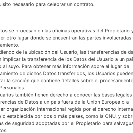
Sí
uisito necesario para celebrar un contrato.
A-GPS, GLONASS
No
Sí
USB 2.0, Type-C 1.0 conector
tos se procesan en las oficinas operativas del Propietario 
Wi-Fi802.11b/g/n, Wi-Fi Direc
ier otro lugar donde se encuentran las partes involucradas 
amiento.
iendo de la ubicación del Usuario, las transferencias de d
 implicar la transferencia de los Datos del Usuario a un pa
 LGQ610FA(LMQ610FA) a
to al suyo. Para obtener más información sobre el lugar de
amiento de dichos Datos transferidos, los Usuarios puede
tar la sección que contiene detalles sobre el procesamient
G Phone
Personales.
uarios también tienen derecho a conocer las bases legales 
erencias de Datos a un país fuera de la Unión Europea o a
ier organización internacional regida por el derecho interna
OS
o o establecida por dos o más países, como la ONU, y sobr
s de seguridad adoptadas por el Propietario para salvagu
OS
_0215.kdz
Android 8.x Oreo Mirror Release 1
tos.