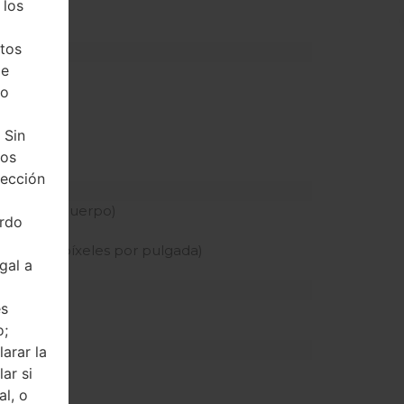
 los
edicada)
tos
de
ho
z
MHz
 Sin
tos
tección
 pantalla-cuerpo)
erdo
tiva
nsidad de píxeles por pulgada)
gal a
és
o;
arar la
ar si
al, o