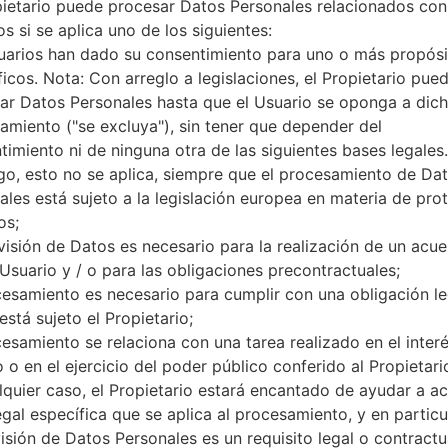
pietario puede procesar Datos Personales relacionados con
64 GB
s si se aplica uno de los siguientes:
microSD, hasta 1 TB (ranura d
uarios han dado su consentimiento para uno o más propósi
Red y Datos
ficos. Nota: Con arreglo a legislaciones, el Propietario pue
1 Nano-Sim
ar Datos Personales hasta que el Usuario se oponga a dic
GSM 850/900/1800/1900 MH
HSDPA 850/900/1900/2100 
amiento ("se excluya"), sin tener que depender del
-
timiento ni de ninguna otra de las siguientes bases legales.
-
o, esto no se aplica, siempre que el procesamiento de Da
GPRS/EDGE
ales está sujeto a la legislación europea en materia de pro
Pantalla
os;
5.5 pulgadas (~77.3% relación
visión de Datos es necesario para la realización de un acu
IPS LCD pantalla tactil capaci
 Usuario y / o para las obligaciones precontractuales;
1080 x 2160 píxeles (~442 de
cesamiento es necesario para cumplir con una obligación le
16M colores
está sujeto el Propietario;
Batería y Teclado
cesamiento se relaciona con una tarea realizado en el inter
No extraíble Li-Po 3000 mAh
 o en el ejercicio del poder público conferido al Propietari
-
Interfaces
lquier caso, el Propietario estará encantado de ayudar a acl
3.5mm jack
egal específica que se aplica al procesamiento, y en particul
versión 4.2, A2DP, LE
visión de Datos Personales es un requisito legal o contractu