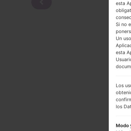
esta A
obliga
consec
Si no 
poners
Un uso
Aplica
esta A
Usuari
docume
Los us
obteni
confir
los Dat
Modo y