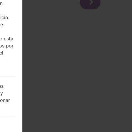
on
icio.
de
r esta
dos por
el
os
 y
ionar