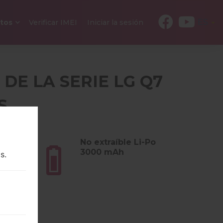
ES
tos
Verificar IMEI
Iniciar la sesión
 DE LA SERIE LG Q7
S
s (5.11
No extraíble Li-Po
3000 mAh
s.