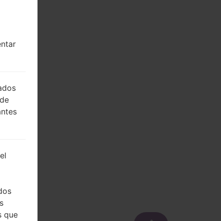
entar
lados
 de
antes
el
dos
s
s que