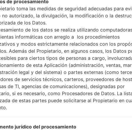
os de procesamiento
pietario toma las medidas de seguridad adecuadas para evit
 no autorizado, la divulgación, la modificación o la destru
orizada de los Datos.
cesamiento de los datos se realiza utilizando computadoras
ientas informáticas con arreglo a los procedimientos
ción LGQ610FA(LMQ610FA)
zativos y modos estrictamente relacionados con los propó
dos. Además del Propietario, en algunos casos, los Datos 
cesibles para ciertos tipos de personas a cargo, involucrad
Modelo y sus características
LGQ610FA
cionamiento de esta Aplicación (administración, ventas, mar
LG Q7 Plus
stración legal y del sistema) o partes externas (como terc
Junio, 2018
dores de servicios técnicos, carteros, proveedores de host
8.4 milímetros (0.33 pulgadas
as de TI, agencias de comunicaciones), designadas por
143.8 x 69.3 milímetros (5.66 
tario, si es necesario, como Procesadores de Datos. La list
145 gramos (5.11 onzas)
izada de estas partes puede solicitarse al Propietario en cu
Android 8.x Oreo Mirror Relea
to.
Hardware
1.8GHz Cortex-A53 Qualco
ocho núcleos
ento jurídico del procesamiento
4GB