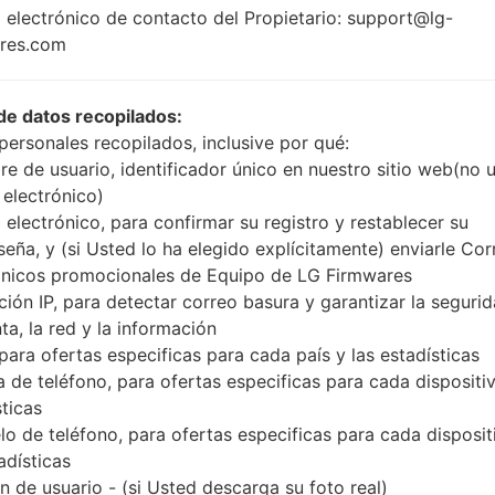
1.8GHz Cortex-A53
 electrónico de contacto del Propietario: support@lg-
Android 8
Qualcomm
res.com
Mirror Rel
SDM450
4GB
de datos recopilados:
personales recopilados, inclusive por qué:
e de usuario, identificador único en nuestro sitio web(no 
Buy accessories on Amazon
 electrónico)
 electrónico, para confirmar su registro y restablecer su
seña, y (si Usted lo ha elegido explícitamente) enviarle Cor
ónicos promocionales de Equipo de LG Firmwares
Página principal
→
Serie
→
LG Q7 Plus
→
LGQ610FA
ción IP, para detectar correo basura y garantizar la seguri
ta, la red y la información
 para ofertas especificas para cada país y las estadísticas
 de teléfono, para ofertas especificas para cada dispositiv
sticas
 LGQ610FA(LMQ610FA) ak
o de teléfono, para ofertas especificas para cada disposit
adísticas
 de usuario - (si Usted descarga su foto real)