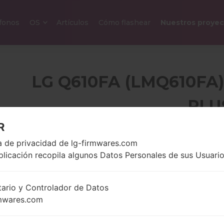
efonos
OS
Artículos
Cómo flashear
Nuestros proyec
LG Q610FA (LMQ610FA)
PLU
R
5.5 pulgadas (~77.3%
ca de privacidad de lg-firmwares.com
145 gramo
relación pantalla-
onzas)
plicación recopila algunos Datos Personales de sus Usuario
cuerpo)
1080 x 2160 píxeles
(~442 densidad de
tario y Controlador de Datos
píxeles por pulgada)
mwares.com