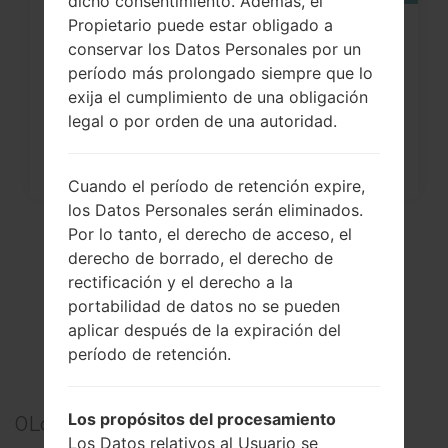
dicho consentimiento. Además, el
Propietario puede estar obligado a
¿Cómo restablecer datos de fábrica
conservar los Datos Personales por un
a través del menú...
período más prolongado siempre que lo
exija el cumplimiento de una obligación
legal o por orden de una autoridad.
Cuando el período de retención expire,
los Datos Personales serán eliminados.
Por lo tanto, el derecho de acceso, el
derecho de borrado, el derecho de
rectificación y el derecho a la
portabilidad de datos no se pueden
aplicar después de la expiración del
período de retención.
Los propósitos del procesamiento
0
Los comentarios
Los Datos relativos al Usuario se