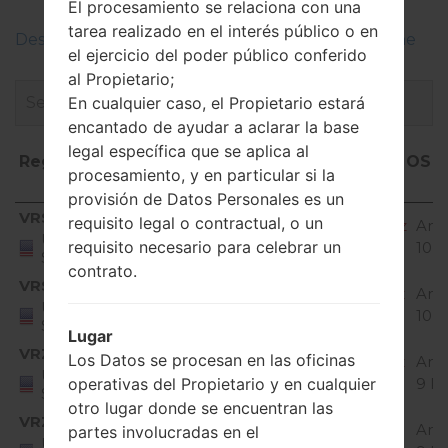
El procesamiento se relaciona con una
tarea realizado en el interés público o en
Descripciones de regiones firmwares de LG Phone
el ejercicio del poder público conferido
al Propietario;
En cualquier caso, el Propietario estará
encantado de ayudar a aclarar la base
legal específica que se aplica al
Región
Nombre de archivo
OS
procesamiento, y en particular si la
provisión de Datos Personales es un
Región
Nombre de archivo
OS
VRS
requisito legal o contractual, o un
Q720VS20b_02_VZW_US_OP_1023.kdz
And
United
requisito necesario para celebrar un
10 
States
contrato.
VRS
Q720VS20f_00_VZW_US_OP_0526.kdz
And
United
10 
States
Lugar
VRZ
Los Datos se procesan en las oficinas
Q720VS10e_00_VZW_US_OP_0201.kdz
And
United
operativas del Propietario y en cualquier
9 Pi
States
otro lugar donde se encuentran las
VRZ
Q720VS10g_04_VZW_US_OP_0617.kdz
And
partes involucradas en el
United