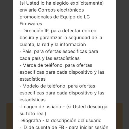
(si Usted lo ha elegido explícitamente)
enviarle Correos electrónicos
promocionales de Equipo de LG
Firmwares
179 gramos (6.31
Dirección IP, para detectar correo
No extraíble Li-Ion
-
onzas)
3500 mAh
basura y garantizar la seguridad de la
cuenta, la red y la información
País, para ofertas especificas para
-
cada país y las estadísticas
Marca de teléfono, para ofertas
-
especificas para cada dispositivo y las
estadísticas
Junio, 2019
Android 10
Modelo de teléfono, para ofertas
-
especificas para cada dispositivo y las
estadísticas
Imagen de usuario - (si Usted descarga
-
Buy accessories on Amazon
su foto real)
Biografía - la descripción del usuario
-
ID de cuenta de FB - para iniciar sesión
-