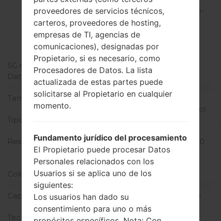
(B20) , LTE1900
proveedores de servicios técnicos,
(B25) , LTE850 (B26) , TD-
LTE2600 (B38) , TD-
carteros, proveedores de hosting,
LTE2500
empresas de TI, agencias de
(B41) , LTE1700/2100
comunicaciones), designadas por
(B66) , LTE600 (B71)
Propietario, si es necesario, como
5G network
-
Procesadores de Datos. La lista
Datos
GSM/HSPA/LTE
actualizada de estas partes puede
Pantalla
solicitarse al Propietario en cualquier
Tamaño de la pantalla
6.2 pulgadas (~79.8%
momento.
relación pantalla-cuerpo)
Tipo de Pantalla
IPS LCD pantalla tactil
capacitiva
Fundamento jurídico del procesamiento
Resolución de Pantalla
1080 x 2160 píxeles (~390
El Propietario puede procesar Datos
densidad de píxeles por
Personales relacionados con los
pulgada)
Usuarios si se aplica uno de los
Colores de pantalla
16M colores
siguientes:
Batería y Teclado
Capacidad de batería
No extraíble Li-Ion 3500
Los usuarios han dado su
mAh
consentimiento para uno o más
Teclado físico
-
propósitos específicos. Nota: Con