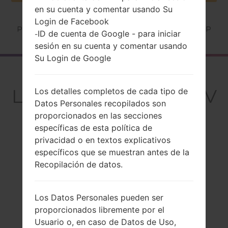
en su cuenta y comentar usando Su
Login de Facebook
Página principal
→
Serie
→
LG Stylo 5
→
LGQ720VSP
ID de cuenta de Google - para iniciar
-
sesión en su cuenta y comentar usando
Su Login de Google
El resumen
LGQ720VSP(LMQ720V
Los detalles completos de cada tipo de
Datos Personales recopilados son
SP) akaLG Stylo 5
proporcionados en las secciones
específicas de esta política de
privacidad o en textos explicativos
específicos que se muestran antes de la
Recopilación de datos.
Comparar
Los Datos Personales pueden ser
proporcionados libremente por el
Usuario o, en caso de Datos de Uso,