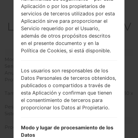
Aplicación o por los propietarios de
La especificación
servicios de terceros utilizados por esta
Aplicación sirve para proporcionar el
LGQ720VSP(LMQ720V
Servicio requerido por el Usuario,
SP) akaLG Stylo 5
además de otros propósitos descritos
en el presente documento y en la
Política de Cookies, si está disponible.
Modelo y sus características
Modelo
LGQ720VSP
Serie
LG Stylo 5
Los usuarios son responsables de los
Anunciado
Junio, 2019
Datos Personales de terceros obtenidos,
Profundidad
8.4 milímetros (0.33
publicados o compartidos a través de
pulgadas)
esta Aplicación y confirman que tienen
Tamaño (dimensiones)
160 x 77.7 milímetros (6.30 x
el consentimiento de terceros para
3.06 pulgadas)
Peso
179 gramos (6.31 onzas)
proporcionar los Datos al Propietario.
Sistema de operación
Android 9 Pie
Hardware
Procesador
1.8GHz Cortex-A53
Modo y lugar de procesamiento de los
Qualcomm SDM450
Datos