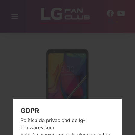
Alternar
ES
la
navegación
GDPR
Política de privacidad de lg-
firmwares.com
Esta Aplicación recopila algunos Datos