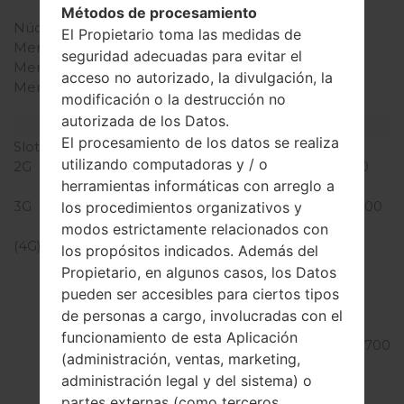
Snapdragon 450
Métodos de procesamiento
Núcleos de UCP
ocho núcleos
El Propietario toma las medidas de
Memoria RAM
3GB
seguridad adecuadas para evitar el
Memoria interna
32GB
acceso no autorizado, la divulgación, la
Memoria externa
microSDXC (ranura
modificación o la destrucción no
dedicada)
autorizada de los Datos.
Red y Datos
El procesamiento de los datos se realiza
Slot de tarjeta
1 Nano-Sim
utilizando computadoras y / o
2G
GSM 850/900/1800/1900
herramientas informáticas con arreglo a
MHz
3G
UMTS 850/1700/1900/2100
los procedimientos organizativos y
MHz
modos estrictamente relacionados con
(4G) LTE
LTE band LTE2100
los propósitos indicados. Además del
(B1) , LTE1900
Propietario, en algunos casos, los Datos
(B2) , LTE1800
pueden ser accesibles para ciertos tipos
(B3) , LTE1700/2100
de personas a cargo, involucradas con el
(B4) , LTE850
funcionamiento de esta Aplicación
(B5) , LTE2600 (B7) , LTE700
(administración, ventas, marketing,
(B12) , LTE700
administración legal y del sistema) o
(B13) , LTE800
partes externas (como terceros