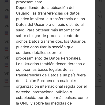
9 Pi
procesamiento.
States
Dependiendo de la ubicación del
VRZ
Q720VS10h_00_VZW_US_OP_0720.kdz
And
Usuario, las transferencias de datos
United
9 Pi
pueden implicar la transferencia de los
States
Datos del Usuario a un país distinto al
VRZ
Q720VS20a_01_VZW_US_OP_0812.kdz
And
suyo. Para obtener más información
United
10 
States
sobre el lugar de procesamiento de
dichos Datos transferidos, los Usuarios
VRZ
Q720VS20b_02_VZW_US_OP_1023.kdz
And
pueden consultar la sección que
United
10 
States
contiene detalles sobre el
VRZ
procesamiento de Datos Personales.
Q720VS20f_00_VZW_US_OP_0526.kdz
And
United
Los Usuarios también tienen derecho a
10 
States
conocer las bases legales de las
VRZ
transferencias de Datos a un país fuera
Q720VS20g_03_VZW_US_OP_1108.kdz
And
United
de la Unión Europea o a cualquier
10 
States
organización internacional regida por el
derecho internacional público o
Showing 1 to 9 of 9 entries
establecida por dos o más países, como
Previous
1
Next
la ONU, y sobre las medidas de