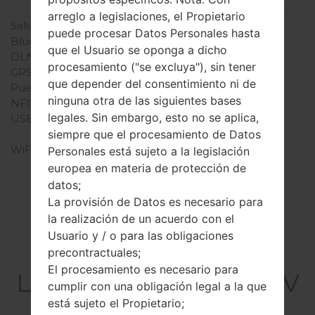
Interfaces
arreglo a legislaciones, el Propietario
Salida de audio
3.5mm jack
puede procesar Datos Personales hasta
Bluetooth
versión 4.2, A2DP, LE
que el Usuario se oponga a dicho
DLNA
-
procesamiento ("se excluya"), sin tener
GPS
A-GPS
que depender del consentimiento ni de
Puerto infrarrojo
-
ninguna otra de las siguientes bases
NFC
-
legales. Sin embargo, esto no se aplica,
USB
USB 2.0, Type-C 1.0
siempre que el procesamiento de Datos
conector reversible
WiFi
Wi-Fi 802.11 a/b/g/n/ac,
Personales está sujeto a la legislación
dual-band, Wi-Fi Direct,
europea en materia de protección de
hotspot
datos;
La provisión de Datos es necesario para
la realización de un acuerdo con el
Usuario y / o para las obligaciones
El Firmware
precontractuales;
El procesamiento es necesario para
LGQ720VSP(LMQ720V
cumplir con una obligación legal a la que
SP) akaLG Stylo 5
está sujeto el Propietario;