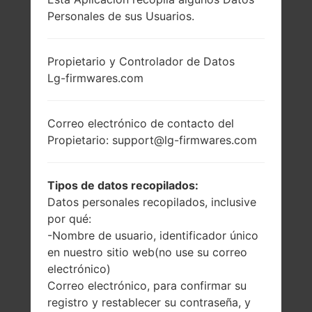
Personales de sus Usuarios.
LG Q720VSP
(LMQ720VSP) DE LA
Propietario y Controlador de Datos
Lg-firmwares.com
SERIE LG STYLO 5
Correo electrónico de contacto del
Propietario: support@lg-firmwares.com
Tipos de datos recopilados:
6.2 pulgadas
1.8GHz Cortex-A53
Datos personales recopilados, inclusive
(~79.8% relación
Qualcomm
pantalla-cuerpo)
SDM450
por qué:
Snapdragon 450
1080 x 2160 píxeles
-Nombre de usuario, identificador único
(~390 densidad de
3GB
en nuestro sitio web(no use su correo
píxeles por
electrónico)
pulgada)
Correo electrónico, para confirmar su
registro y restablecer su contraseña, y