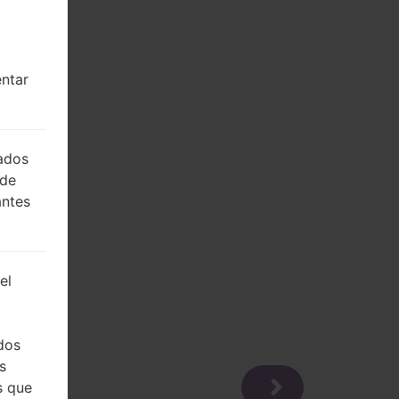
entar
lados
 de
antes
el
dos
s
s que