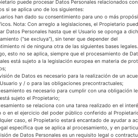
pietario puede procesar Datos Personales relacionados con
microSD, hasta 32 GB (ranura
s si se aplica uno de los siguientes:
Red y Datos
uarios han dado su consentimiento para uno o más propósi
1 Micro SIM
ficos. Nota: Con arreglo a legislaciones, el Propietario pue
GSM 850/900/1800/1900 MH
ar Datos Personales hasta que el Usuario se oponga a dic
UMTS 850/900/2100 MHz
amiento ("se excluya"), sin tener que depender del
LTE 700/900/1800/2600
-
timiento ni de ninguna otra de las siguientes bases legales.
GPRS/EDGE/UMTS/HSUPA/HSD
o, esto no se aplica, siempre que el procesamiento de Da
Pantalla
ales está sujeto a la legislación europea en materia de pro
5.0 pulgadas (~70.5% relació
os;
IPS LCD
visión de Datos es necesario para la realización de un acu
720 x 1280 píxeles (~294 den
 Usuario y / o para las obligaciones precontractuales;
16M colores
cesamiento es necesario para cumplir con una obligación le
Batería y Teclado
está sujeto el Propietario;
Extraíble Li-Ion 2540 mAh
cesamiento se relaciona con una tarea realizado en el inter
-
 o en el ejercicio del poder público conferido al Propietari
Interfaces
lquier caso, el Propietario estará encantado de ayudar a acl
3.5mm jack
versión 4.1, A2DP, LE
egal específica que se aplica al procesamiento, y en particul
No
visión de Datos Personales es un requisito legal o contractu