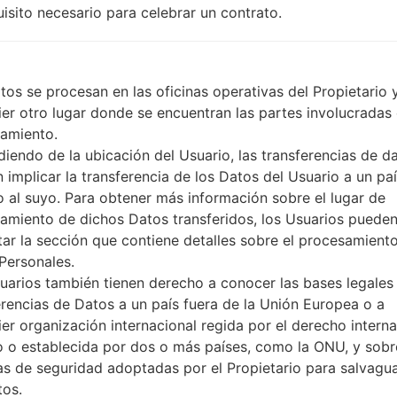
A-GPS, Geotagging, QuickGP
uisito necesario para celebrar un contrato.
No
No
microUSB 2.0
Wi-Fi802.11b/g/n, Wi-Fi Direct
tos se procesan en las oficinas operativas del Propietario 
ier otro lugar donde se encuentran las partes involucradas 
amiento.
iendo de la ubicación del Usuario, las transferencias de d
 LGH520Y(LGH520Y) aka
 implicar la transferencia de los Datos del Usuario a un pa
to al suyo. Para obtener más información sobre el lugar de
amiento de dichos Datos transferidos, los Usuarios puede
G Phone
tar la sección que contiene detalles sobre el procesamient
Personales.
uarios también tienen derecho a conocer las bases legales 
erencias de Datos a un país fuera de la Unión Europea o a
ier organización internacional regida por el derecho interna
e archivo
OS
Tall
o o establecida por dos o más países, como la ONU, y sobr
e archivo
OS
Talla
_00.kdz
Android 5.0.x Lollipop
1.04 
s de seguridad adoptadas por el Propietario para salvagu
tos.