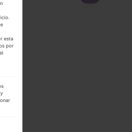
on
icio.
de
r esta
dos por
el
os
 y
ionar