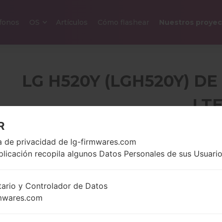
efonos
OS
Artículos
Cómo flashear
Nuestros proyec
LG H520Y (LGH520Y) DE
LT
R
5.0 pulgadas (~70.5%
ca de privacidad de lg-firmwares.com
136 gramo
relación pantalla-
onzas)
plicación recopila algunos Datos Personales de sus Usuario
cuerpo)
720 x 1280 píxeles
(~294 densidad de
tario y Controlador de Datos
píxeles por pulgada)
mwares.com