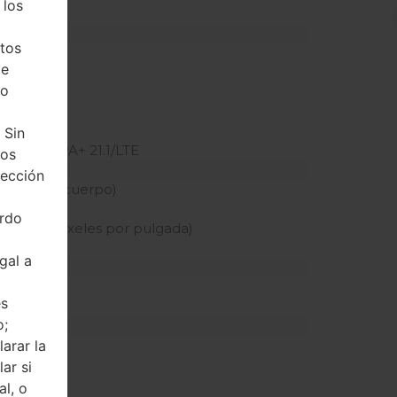
 los
 dedicada)
tos
de
z
ho
 Sin
PA/HSPA+ 21.1/LTE
tos
tección
n pantalla-cuerpo)
erdo
sidad de píxeles por pulgada)
gal a
és
o;
arar la
ar si
al, o