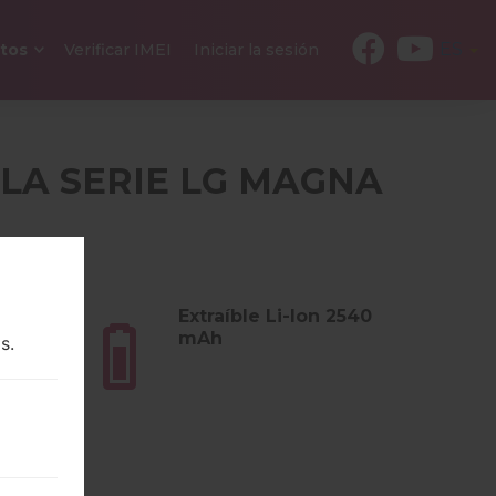
ES
tos
Verificar IMEI
Iniciar la sesión
 LA SERIE LG MAGNA
E
s (4.8
Extraíble Li-Ion 2540
mAh
s.