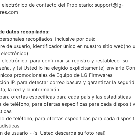
1.5 GHz Cortex-A7
 electrónico de contacto del Propietario: support@lg-
Android 5.
MediaTek MT6732
res.com
Lollipop
1GB
de datos recopilados:
personales recopilados, inclusive por qué:
e de usuario, identificador único en nuestro sitio web(no 
Buy accessories on
 electrónico)
 electrónico, para confirmar su registro y restablecer su
seña, y (si Usted lo ha elegido explícitamente) enviarle Cor
Página principal
→
Serie
→
LG Magna LTE
→
LGH520Y
ónicos promocionales de Equipo de LG Firmwares
ción IP, para detectar correo basura y garantizar la seguri
ta, la red y la información
 para ofertas especificas para cada país y las estadísticas
 de teléfono, para ofertas especificas para cada dispositiv
 LGH520Y(LGH520Y) akaL
sticas
o de teléfono, para ofertas especificas para cada disposit
adísticas
 de usuario - (si Usted descarga su foto real)