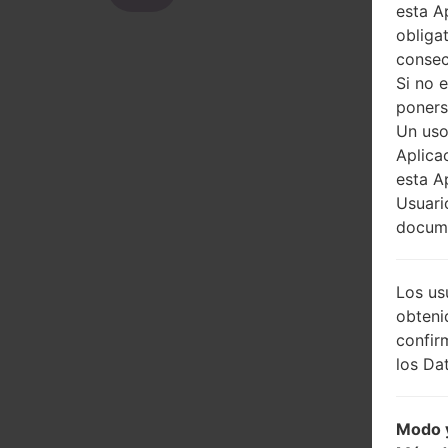
esta A
obliga
consec
Si no 
poners
Un uso
Aplica
esta A
Usuari
docume
Los us
obteni
confir
los Dat
Modo y