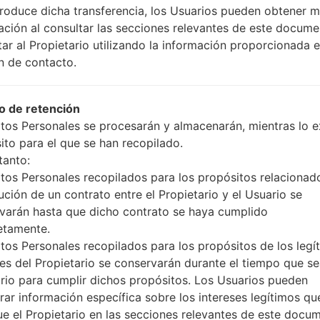
produce dicha transferencia, los Usuarios pueden obtener 
00_1019.kdz
Android 5.0.x Lollipop
1.09 
ación al consultar las secciones relevantes de este docume
tar al Propietario utilizando la información proporcionada e
_00_0225.kdz
Android 5.0.x Lollipop
1.09 
n de contacto.
_00.kdz
Android 5.0.x Lollipop
1.04 
 de retención
tos Personales se procesarán y almacenarán, mientras lo ex
00_1019.kdz
Android 5.0.x Lollipop
1.09 
ito para el que se han recopilado.
tanto:
_00_0225.kdz
Android 5.0.x Lollipop
1.09 
tos Personales recopilados para los propósitos relacionad
ución de un contrato entre el Propietario y el Usuario se
_00.kdz
Android 5.0.x Lollipop
1.04 
varán hasta que dicho contrato se haya cumplido
etamente.
00_1019.kdz
Android 5.0.x Lollipop
1.09 
tos Personales recopilados para los propósitos de los legí
ses del Propietario se conservarán durante el tiempo que s
rio para cumplir dichos propósitos. Los Usuarios pueden
_00_0225.kdz
Android 5.0.x Lollipop
1.09 
rar información específica sobre los intereses legítimos qu
ue el Propietario en las secciones relevantes de este docu