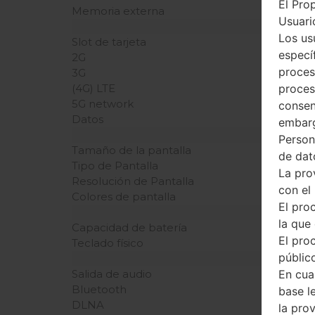
El Pro
Memoria externa
Usuario
Los us
Slot de tarjeta
especí
2G
proces
3G
proces
(4G) LTE
5G network
consen
Datos
embarg
Person
Tamaño de la pantalla
de dat
Tipo de Pantalla
La pro
Resolución de Pantalla
con el
Colores de pantalla
El pro
la que 
Capacidad de batería
El pro
Teclado físico
público
En cua
Salida de audio
Bluetooth
base l
DLNA
la pro