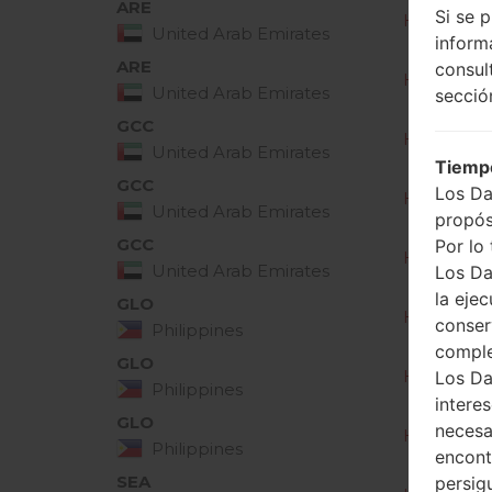
ARE
Si se 
H520Y10c_
United Arab Emirates
inform
ARE
consul
H520Y10d
United Arab Emirates
secció
GCC
H520Y10b
United Arab Emirates
Tiempo
GCC
Los Da
H520Y10c_
United Arab Emirates
propós
GCC
Por lo 
H520Y10d
United Arab Emirates
Los Da
la ejec
GLO
H520Y10c
conser
Philippines
compl
GLO
H520Y10d_
Los Da
Philippines
intere
GLO
necesa
H520Y10e
Philippines
encont
SEA
persig