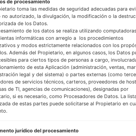
os de procesamiento
pietario toma las medidas de seguridad adecuadas para evit
 no autorizado, la divulgación, la modificación o la destru
orizada de los Datos.
cesamiento de los datos se realiza utilizando computadoras
ción LGH520Y(LGH520Y) a
ientas informáticas con arreglo a los procedimientos
zativos y modos estrictamente relacionados con los propó
dos. Además del Propietario, en algunos casos, los Datos 
Modelo y sus características
cesibles para ciertos tipos de personas a cargo, involucrad
LGH520Y
cionamiento de esta Aplicación (administración, ventas, mar
LG Magna LTE
Julio, 2015
stración legal y del sistema) o partes externas (como terc
10.1 milímetros (0.40 pulgada
dores de servicios técnicos, carteros, proveedores de host
139.8 x 69.9 milímetros (5.50 
as de TI, agencias de comunicaciones), designadas por
136 gramos (4.8 onzas)
tario, si es necesario, como Procesadores de Datos. La list
Android 5.0.x Lollipop
izada de estas partes puede solicitarse al Propietario en cu
Hardware
to.
1.5 GHz Cortex-A7 MediaTek
cuatro núcleos
1GB
ento jurídico del procesamiento
8GB