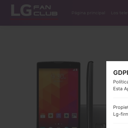
Página principal
Los tel
GDP
Políti
Esta A
Propie
Lg-fir