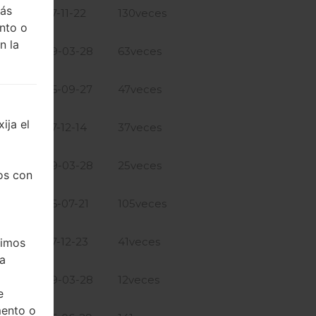
más
GiB
2017-11-22
130veces
nto o
n la
GiB
2019-03-28
63veces
GiB
2016-09-27
47veces
ija el
GiB
2017-12-14
37veces
GiB
2019-03-28
25veces
os con
GiB
2016-07-21
105veces
GiB
2017-12-23
41veces
timos
ea
GiB
2019-03-28
12veces
e
mento o