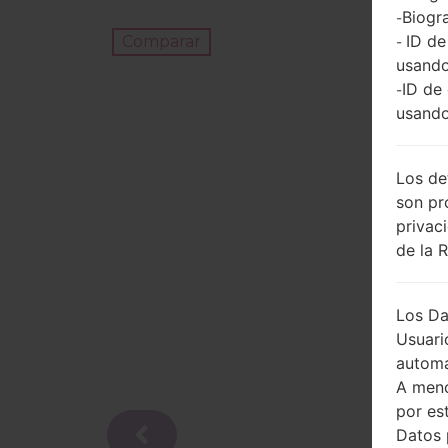
Biogra
-
ID de
Comparar
-
usando
ID de
-
usando
Los de
son pr
privac
de la 
Los Da
Usuari
automá
A meno
por es
Datos 