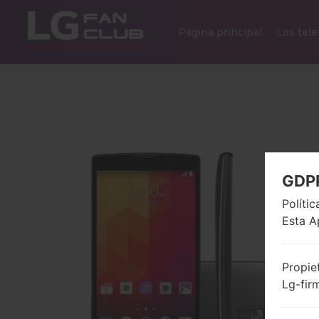
Página principal
Los tel
GDP
Políti
Esta A
Propie
Lg-fir