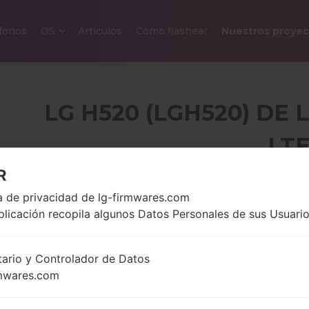
efonos
OS
Artículos
Cómo flashear
Nuestros proyec
LG H520 (LGH520) DE 
LT
R
5.0 pulgadas (~70.5%
ca de privacidad de lg-firmwares.com
136 gramo
relación pantalla-
onzas)
plicación recopila algunos Datos Personales de sus Usuario
cuerpo)
720 x 1280 píxeles
(~294 densidad de
tario y Controlador de Datos
píxeles por pulgada)
mwares.com