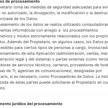
os de procesamiento
pietario toma las medidas de seguridad adecuadas para evit
 no autorizado, la divulgación, la modificación o la destru
orizada de los Datos.
cesamiento de los datos se realiza utilizando computadoras
ación LGH520(LGH520) ak
ientas informáticas con arreglo a los procedimientos
zativos y modos estrictamente relacionados con los propó
dos. Además del Propietario, en algunos casos, los Datos 
Modelo y sus características
cesibles para ciertos tipos de personas a cargo, involucrad
LGH520
cionamiento de esta Aplicación (administración, ventas, mar
LG Magna LTE
Julio, 2015
stración legal y del sistema) o partes externas (como terc
10.1 milímetros (0.40 pulgada
dores de servicios técnicos, carteros, proveedores de host
139.8 x 69.9 milímetros (5.50 
as de TI, agencias de comunicaciones), designadas por
136 gramos (4.8 onzas)
tario, si es necesario, como Procesadores de Datos. La list
Google Android 5.0.1 (Lollipop
izada de estas partes puede solicitarse al Propietario en cu
Hardware
to.
1.5 GHz Cortex-A7 MediaTek
cuatro núcleos
1GB
ento jurídico del procesamiento
8GB