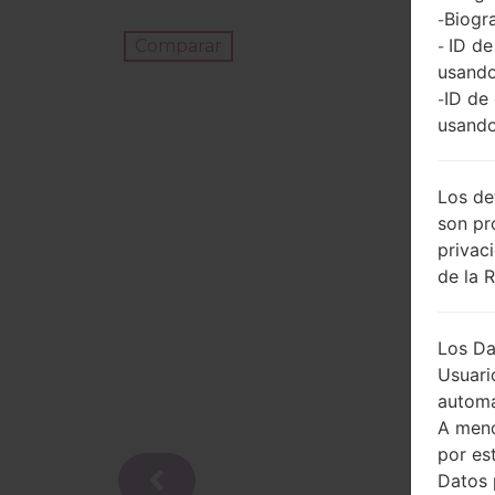
Biogra
-
ID de
Comparar
-
usando
ID de
-
usando
Los de
son pr
privac
de la 
Los Da
Usuari
automá
A meno
por es
Datos 