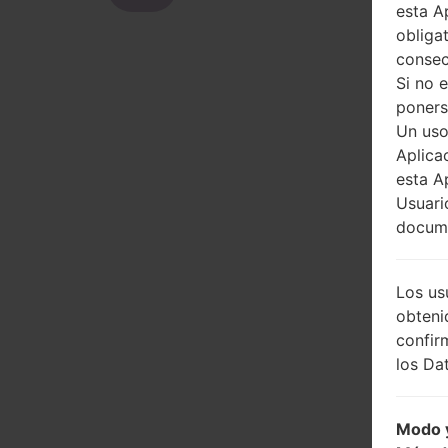
esta A
obliga
consec
Si no 
poners
Un uso
Aplica
esta A
Usuari
docume
Los us
obteni
confir
los Dat
Modo y