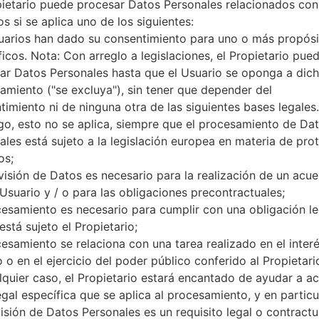
pietario puede procesar Datos Personales relacionados con
microSD, hasta 32 GB (ranura
s si se aplica uno de los siguientes:
Red y Datos
uarios han dado su consentimiento para uno o más propósi
1 Micro SIM
ficos. Nota: Con arreglo a legislaciones, el Propietario pue
GSM 850/900/1800/1900 MH
ar Datos Personales hasta que el Usuario se oponga a dic
UMTS 850/900/2100 MHz
amiento ("se excluya"), sin tener que depender del
LTE 700/900/1800/2600
-
timiento ni de ninguna otra de las siguientes bases legales.
GPRS/EDGE/UMTS/HSUPA/HSD
o, esto no se aplica, siempre que el procesamiento de Da
Pantalla
ales está sujeto a la legislación europea en materia de pro
5.0 pulgadas (~70.5% relació
os;
IPS LCD
visión de Datos es necesario para la realización de un acu
720 x 1280 píxeles (~294 den
 Usuario y / o para las obligaciones precontractuales;
16M colores
cesamiento es necesario para cumplir con una obligación le
Batería y Teclado
está sujeto el Propietario;
Extraíble Li-Ion 2540 mAh
cesamiento se relaciona con una tarea realizado en el inter
-
 o en el ejercicio del poder público conferido al Propietari
Interfaces
lquier caso, el Propietario estará encantado de ayudar a acl
3.5mm jack
versión 4.1, A2DP, LE
egal específica que se aplica al procesamiento, y en particul
No
visión de Datos Personales es un requisito legal o contractu