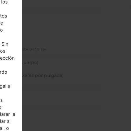
 los
 dedicada)
tos
de
z
ho
 Sin
PA/HSPA+ 21.1/LTE
tos
tección
n pantalla-cuerpo)
erdo
sidad de píxeles por pulgada)
gal a
és
o;
arar la
ar si
al, o