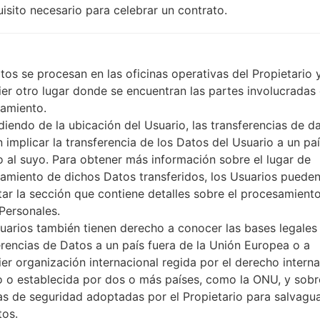
A-GPS, Geotagging, QuickGP
uisito necesario para celebrar un contrato.
No
No
microUSB 2.0
Wi-Fi802.11b/g/n, Wi-Fi Direct
tos se procesan en las oficinas operativas del Propietario 
ier otro lugar donde se encuentran las partes involucradas 
amiento.
iendo de la ubicación del Usuario, las transferencias de d
s LGH520(LGH520) akaLG 
 implicar la transferencia de los Datos del Usuario a un pa
to al suyo. Para obtener más información sobre el lugar de
amiento de dichos Datos transferidos, los Usuarios puede
tar la sección que contiene detalles sobre el procesamient
Personales.
uarios también tienen derecho a conocer las bases legales 
05
MAY
erencias de Datos a un país fuera de la Unión Europea o a
ier organización internacional regida por el derecho interna
o o establecida por dos o más países, como la ONU, y sobr
s de seguridad adoptadas por el Propietario para salvagu
tos.