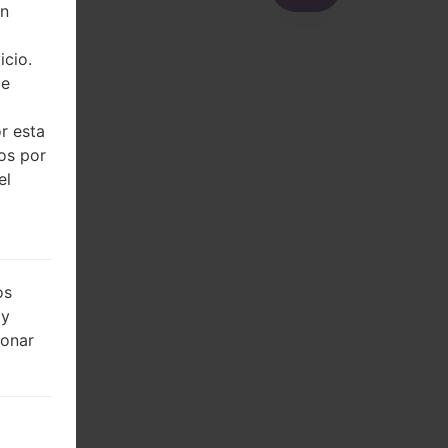
on
icio.
de
r esta
dos por
el
os
 y
ionar