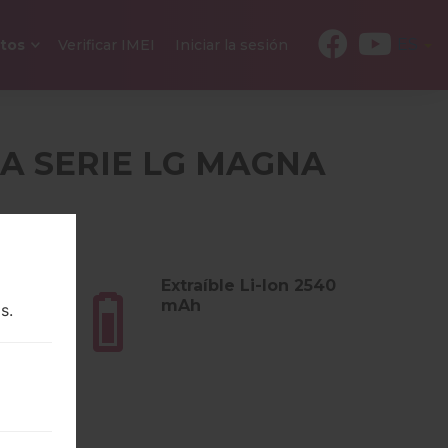
ES
tos
Verificar IMEI
Iniciar la sesión
LA SERIE LG MAGNA
E
s (4.8
Extraíble Li-Ion 2540
mAh
s.