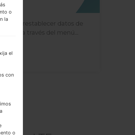
más
nto o
n la
¿Cómo restablecer datos de
fábrica a través del menú...
ija el
os con
timos
ea
e
mento o