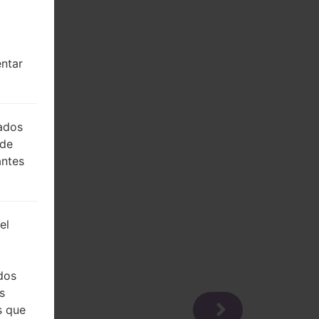
entar
lados
 de
antes
el
dos
s
s que