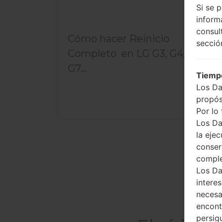
Si se 
inform
consul
Cómo hacer Reinicio
secció
Completo en LG G3, G4, G5 ,
G7...
Tiempo
Los Da
propós
Por lo 
Los Da
la ejec
conser
compl
Los Da
intere
necesa
encont
persig