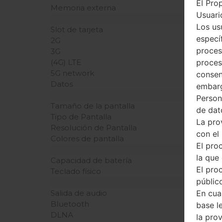
El Pro
Memoria externa
Usuario
Los us
Slot de tarjeta
especí
2G
proces
3G
proces
(4G) LTE
5G network
consen
Datos
embarg
Person
Tamaño de la pantalla
de dat
Tipo de Pantalla
La pro
Resolución de Pantalla
con el
Colores de pantalla
El pro
la que 
Capacidad de batería
El pro
Teclado físico
público
En cua
Salida de audio
Bluetooth
base l
DLNA
la pro