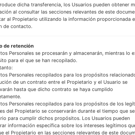
produce dicha transferencia, los Usuarios pueden obtener 
ación al consultar las secciones relevantes de este docume
tar al Propietario utilizando la información proporcionada e
¿Cómo restablecer datos de
n de contacto.
fábrica a través del código...
 de retención
tos Personales se procesarán y almacenarán, mientras lo ex
ito para el que se han recopilado.
tanto:
tos Personales recopilados para los propósitos relacionad
ución de un contrato entre el Propietario y el Usuario se
varán hasta que dicho contrato se haya cumplido
etamente.
tos Personales recopilados para los propósitos de los legí
ses del Propietario se conservarán durante el tiempo que s
rio para cumplir dichos propósitos. Los Usuarios pueden
rar información específica sobre los intereses legítimos qu
ue el Propietario en las secciones relevantes de este docu