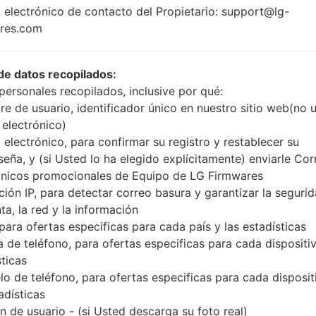
1.5 GHz Cortex-A7
 electrónico de contacto del Propietario: support@lg-
Unknown
MediaTek MT6732
res.com
1GB
de datos recopilados:
personales recopilados, inclusive por qué:
e de usuario, identificador único en nuestro sitio web(no 
Buy accessories on
 electrónico)
 electrónico, para confirmar su registro y restablecer su
seña, y (si Usted lo ha elegido explícitamente) enviarle Cor
Página principal
→
Serie
→
LG Magna LTE
→
LGH520
ónicos promocionales de Equipo de LG Firmwares
ción IP, para detectar correo basura y garantizar la seguri
ta, la red y la información
 para ofertas especificas para cada país y las estadísticas
 de teléfono, para ofertas especificas para cada dispositiv
n LGH520(LGH520) akaLG
sticas
o de teléfono, para ofertas especificas para cada disposit
adísticas
 de usuario - (si Usted descarga su foto real)