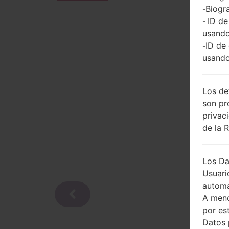
Biogra
-
ID de
-
usando
ID de
-
usando
Los de
son pr
privac
de la 
Los Da
Usuari
automá
A meno
por es
Datos 