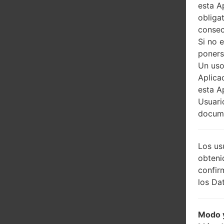
esta A
obliga
consec
Si no 
poners
Un uso
Aplica
esta A
Usuari
docume
Los us
obteni
confir
los Dat
Modo y