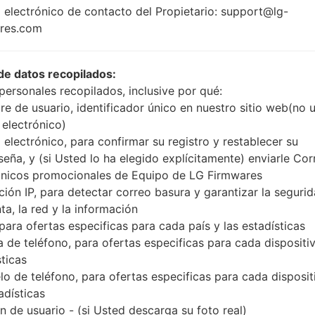
3GB
 electrónico de contacto del Propietario: support@lg-
res.com
Buy accessories on
de datos recopilados:
personales recopilados, inclusive por qué:
e de usuario, identificador único en nuestro sitio web(no 
 electrónico)
Página principal
→
Serie
→
LG G3
→
LGD855V
 electrónico, para confirmar su registro y restablecer su
seña, y (si Usted lo ha elegido explícitamente) enviarle Cor
ónicos promocionales de Equipo de LG Firmwares
ción IP, para detectar correo basura y garantizar la seguri
ta, la red y la información
men LGD855V(LGD855V) 
 para ofertas especificas para cada país y las estadísticas
 de teléfono, para ofertas especificas para cada dispositiv
sticas
o de teléfono, para ofertas especificas para cada disposit
adísticas
 de usuario - (si Usted descarga su foto real)