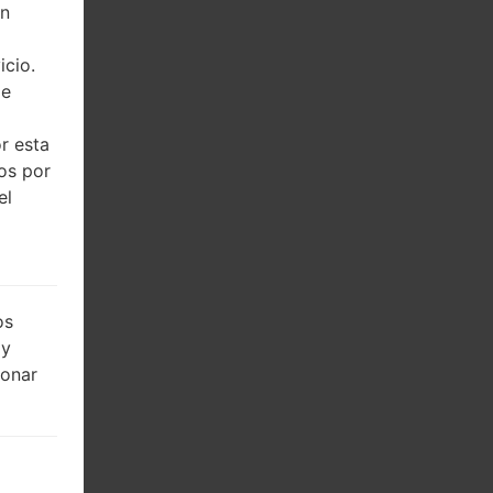
on
icio.
de
r esta
dos por
el
os
 y
ionar