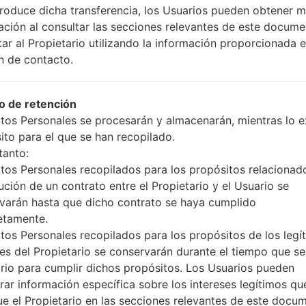
produce dicha transferencia, los Usuarios pueden obtener 
ación al consultar las secciones relevantes de este docume
tar al Propietario utilizando la información proporcionada e
n de contacto.
los LGD855V(LGD855V) a
 de retención
tos Personales se procesarán y almacenarán, mientras lo ex
ito para el que se han recopilado.
tanto:
tos Personales recopilados para los propósitos relacionad
05
MAY
ución de un contrato entre el Propietario y el Usuario se
varán hasta que dicho contrato se haya cumplido
etamente.
tos Personales recopilados para los propósitos de los legí
ses del Propietario se conservarán durante el tiempo que s
rio para cumplir dichos propósitos. Los Usuarios pueden
rar información específica sobre los intereses legítimos qu
ue el Propietario en las secciones relevantes de este docu