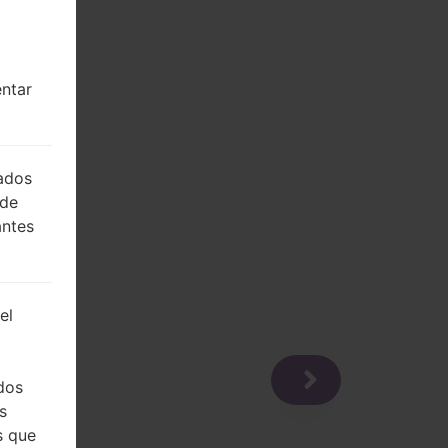
entar
lados
 de
antes
el
dos
s
s que