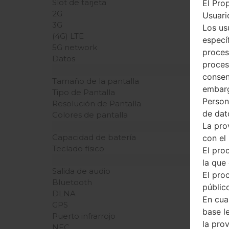
Slot de tarjeta
El Pro
2G
Usuario
3G
Los us
(4G) LTE
especí
5G network
proces
Datos
proces
consen
Tamaño de la pantalla
embarg
Tipo de Pantalla
Person
Resolución de Pantalla
de dat
Colores de pantalla
La pro
Capacidad de batería
con el
Teclado físico
El pro
la que 
Salida de audio
El pro
Bluetooth
público
DLNA
En cua
GPS
base l
Puerto infrarrojo
la pro
NFC