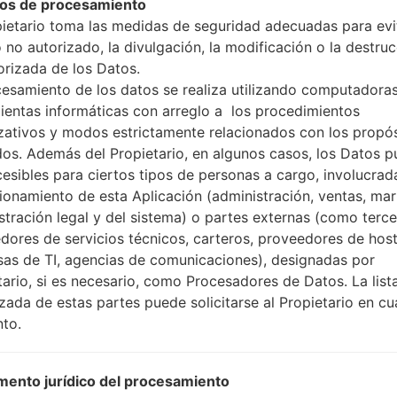
os de procesamiento
pietario toma las medidas de seguridad adecuadas para evit
 no autorizado, la divulgación, la modificación o la destru
icación LGD855V(LGD855
orizada de los Datos.
cesamiento de los datos se realiza utilizando computadoras
Modelo y sus características
ientas informáticas con arreglo a los procedimientos
LGD855V
zativos y modos estrictamente relacionados con los propó
LG G3
dos. Además del Propietario, en algunos casos, los Datos 
Junio, 2014
cesibles para ciertos tipos de personas a cargo, involucrad
8.9 milímetros (0.35 pulgadas
cionamiento de esta Aplicación (administración, ventas, mar
74.6 x 146.3 milímetros (2.94 
stración legal y del sistema) o partes externas (como terc
149 gramos (5.22 onzas)
dores de servicios técnicos, carteros, proveedores de host
Android 5.0.x Lollipop
as de TI, agencias de comunicaciones), designadas por
Hardware
tario, si es necesario, como Procesadores de Datos. La list
2500 Mhz Qualcomm Snapd
izada de estas partes puede solicitarse al Propietario en cu
cuatro núcleos
to.
3GB
32GB (24GB user available)
microSD, hasta 128 GB
ento jurídico del procesamiento
Red y Datos