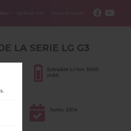
ES
tos
Verificar IMEI
Iniciar la sesión
DE LA SERIE LG G3
s (5.22
Extraíble Li-Ion 3000
mAh
s.
0.x
Junio, 2014