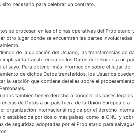
uisito necesario para celebrar un contrato.
microUSB 2.0
WI-FI 802.11 a/b/g/n/ac
tos se procesan en las oficinas operativas del Propietario 
ier otro lugar donde se encuentran las partes involucradas 
ware LGD855V(LGD855V) 
amiento.
iendo de la ubicación del Usuario, las transferencias de d
 implicar la transferencia de los Datos del Usuario a un pa
G Phone
to al suyo. Para obtener más información sobre el lugar de
amiento de dichos Datos transferidos, los Usuarios puede
tar la sección que contiene detalles sobre el procesamient
Personales.
OS
Talla
uarios también tienen derecho a conocer las bases legales 
OS
Talla
erencias de Datos a un país fuera de la Unión Europea o a
Android 5.0.x Lollipop
1.05 GiB
ier organización internacional regida por el derecho interna
o o establecida por dos o más países, como la ONU, y sobr
Unknown
1.02 GiB
s de seguridad adoptadas por el Propietario para salvagu
tos.