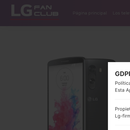
Página principal
Los tel
GDP
Políti
Esta A
Propie
Lg-fir