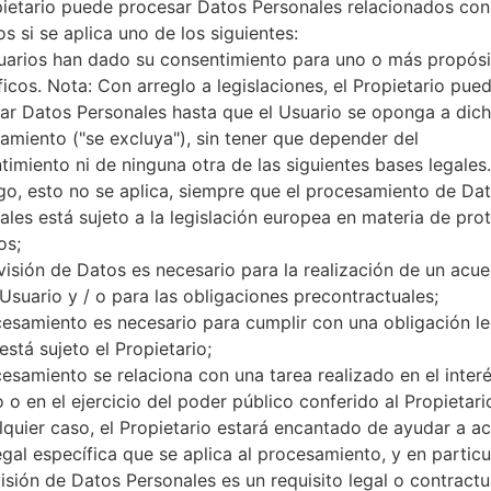
1 Micro-SIM
pietario puede procesar Datos Personales relacionados con
GSM 850/900/1900 MHz
s si se aplica uno de los siguientes:
UMTS 850/900/1900/2100
uarios han dado su consentimiento para uno o más propósi
LTE 700/800/900/1800/2100/
ficos. Nota: Con arreglo a legislaciones, el Propietario pue
-
ar Datos Personales hasta que el Usuario se oponga a dic
GPRS, EDGE, UMTS, HSDPA,H
amiento ("se excluya"), sin tener que depender del
Pantalla
timiento ni de ninguna otra de las siguientes bases legales.
5.5″
o, esto no se aplica, siempre que el procesamiento de Da
TFT Super IPS+
ales está sujeto a la legislación europea en materia de pro
1440 x 2392 píxeles
os;
16 million
visión de Datos es necesario para la realización de un acu
Batería y Teclado
Extraíble Li-Ion 3000 mAh
 Usuario y / o para las obligaciones precontractuales;
-
cesamiento es necesario para cumplir con una obligación le
Interfaces
está sujeto el Propietario;
3.5mm jack
cesamiento se relaciona con una tarea realizado en el inter
versión 4.0, A2DP
 o en el ejercicio del poder público conferido al Propietari
Sí
lquier caso, el Propietario estará encantado de ayudar a acl
A-GPS, GeoTagging, GLONAS
egal específica que se aplica al procesamiento, y en particul
Sí
visión de Datos Personales es un requisito legal o contractu
Sí