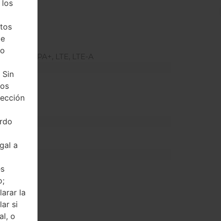
 los
tos
2600/2300
de
ho
SUPA, HSPA+, LTE, LTE-A
 Sin
tos
tección
erdo
gal a
és
o;
arar la
S
ar si
al, o