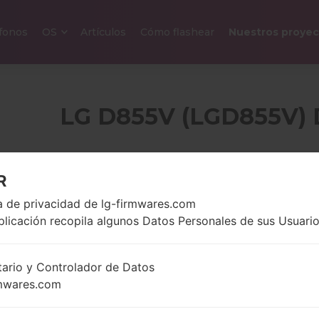
efonos
OS
Artículos
Cómo flashear
Nuestros proyec
LG D855V (LGD855V) 
5.5″
149 gramo
R
1440 x 2392 píxeles
onzas)
ca de privacidad de lg-firmwares.com
plicación recopila algunos Datos Personales de sus Usuario
2500 Mhz
tario y Controlador de Datos
Android 5.
Qualcomm
Lollipop
mwares.com
Snapdragon
801MSM8975AC