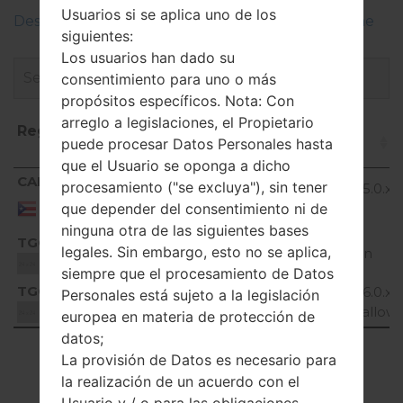
Usuarios si se aplica uno de los
Descripciones de regiones firmwares de LG Phone
siguientes:
Los usuarios han dado su
consentimiento para uno o más
propósitos específicos. Nota: Con
arreglo a legislaciones, el Propietario
Región
Nombre de archivo
OS
puede procesar Datos Personales hasta
que el Usuario se oponga a dicho
Región
Nombre de archivo
OS
CAP
procesamiento ("se excluya"), sin tener
Android 5.0.x
D850PR20A_01.kdz
Puerto
Lollipop
que depender del consentimiento ni de
Rico
ninguna otra de las siguientes bases
TGO
legales. Sin embargo, esto no se aplica,
D850PR20A_00.kdz
Unknown
Unknown
siempre que el procesamiento de Datos
TGO
D850PR30a_00_0209.kdz
Android 6.0.x
Personales está sujeto a la legislación
Marshmallow
Unknown
europea en materia de protección de
datos;
Showing 1 to 3 of 3 entries
La provisión de Datos es necesario para
la realización de un acuerdo con el
Previous
1
Next