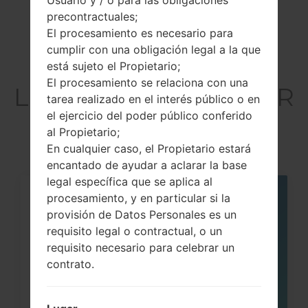
Usuario y / o para las obligaciones
precontractuales;
El procesamiento es necesario para
cumplir con una obligación legal a la que
Artículos
está sujeto el Propietario;
El procesamiento se relaciona con una
LGD850PR(LGD850PR
tarea realizado en el interés público o en
) akaLG G3
el ejercicio del poder público conferido
al Propietario;
En cualquier caso, el Propietario estará
encantado de ayudar a aclarar la base
legal específica que se aplica al
procesamiento, y en particular si la
05
MAY
provisión de Datos Personales es un
requisito legal o contractual, o un
requisito necesario para celebrar un
contrato.