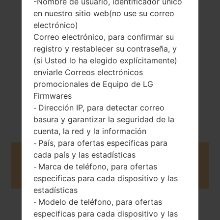
-Nombre de usuario, identificador único
149 gramos(5.22
Extraíble Li-Ion
en nuestro sitio web(no use su correo
onzas)
3000 mAh
electrónico)
Correo electrónico, para confirmar su
registro y restablecer su contraseña, y
(si Usted lo ha elegido explícitamente)
enviarle Correos electrónicos
promocionales de Equipo de LG
Junio, 2014
Firmwares
Android 6.0.x
Dirección IP, para detectar correo
Marshmallow
-
basura y garantizar la seguridad de la
cuenta, la red y la información
País, para ofertas especificas para
-
cada país y las estadísticas
Buy accessories on Amazon
Marca de teléfono, para ofertas
-
especificas para cada dispositivo y las
estadísticas
Modelo de teléfono, para ofertas
-
especificas para cada dispositivo y las
Página principal
→
Serie
→
LG G3
→
LGD850PR