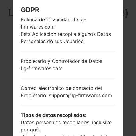
GDPR
LG D850PR (LGD850PR)
Política de privacidad de lg-
DE LA SERIE LG G3
firmwares.com
Esta Aplicación recopila algunos Datos
Personales de sus Usuarios.
Propietario y Controlador de Datos
5.5″
2500Mhz
Lg-firmwares.com
Qualcomm
1440 x 2392 píxeles
Snapdragon
801MSM8975AC
Correo electrónico de contacto del
3GB
Propietario: support@lg-firmwares.com
Tipos de datos recopilados:
Datos personales recopilados, inclusive
por qué: