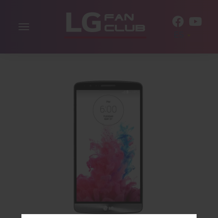
Alternar
ES
la
navegación