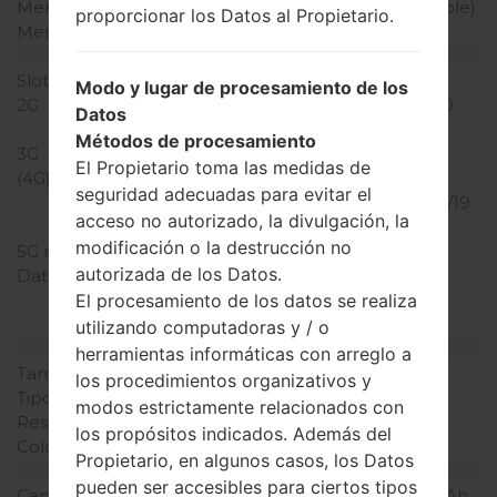
Memoria interna
32GB (24GB user available)
proporcionar los Datos al Propietario.
Memoria externa
microSD, hasta 128 GB
Red y Datos
Slot de tarjeta
1 Micro-SIM
Modo y lugar de procesamiento de los
2G
GSM 850/900/1800/1900
Datos
MHz
Métodos de procesamiento
3G
UMTS 850/1900/2100
El Propietario toma las medidas de
(4G) LTE
LTE
seguridad adecuadas para evitar el
700/850/900/1700/1800/19
acceso no autorizado, la divulgación, la
00/2100/2600
modificación o la destrucción no
5G network
-
autorizada de los Datos.
Datos
GPRS, EDGE, UMTS,
HSDPA,HSUPA, HSPA+,
El procesamiento de los datos se realiza
LTE, LTE-A
utilizando computadoras y / o
Pantalla
herramientas informáticas con arreglo a
Tamaño de la pantalla
5.5″
los procedimientos organizativos y
Tipo de Pantalla
TFT Super IPS+
modos estrictamente relacionados con
Resolución de Pantalla
1440 x 2392 píxeles
los propósitos indicados. Además del
Colores de pantalla
16 million
Propietario, en algunos casos, los Datos
Batería y Teclado
pueden ser accesibles para ciertos tipos
Capacidad de batería
Extraíble Li-Ion 3000 mAh