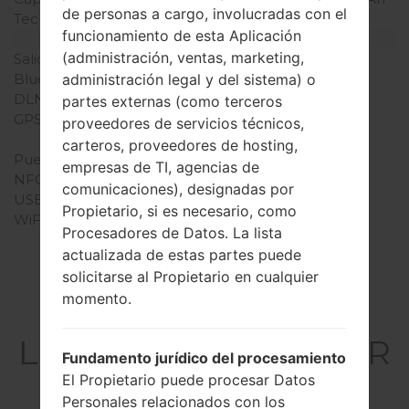
de personas a cargo, involucradas con el
Teclado físico
-
funcionamiento de esta Aplicación
Interfaces
(administración, ventas, marketing,
Salida de audio
3.5mm jack
Bluetooth
versión 4.0, A2DP
administración legal y del sistema) o
DLNA
Sí
partes externas (como terceros
GPS
A-GPS, GeoTagging,
proveedores de servicios técnicos,
GLONASS
carteros, proveedores de hosting,
Puerto infrarrojo
Sí
empresas de TI, agencias de
NFC
Sí
comunicaciones), designadas por
USB
microUSB 2.0
Propietario, si es necesario, como
WiFi
WI-FI 802.11 a/b/g/n/ac
Procesadores de Datos. La lista
actualizada de estas partes puede
solicitarse al Propietario en cualquier
momento.
El Firmware
LGD850PR(LGD850PR
Fundamento jurídico del procesamiento
) akaLG G3
El Propietario puede procesar Datos
Personales relacionados con los