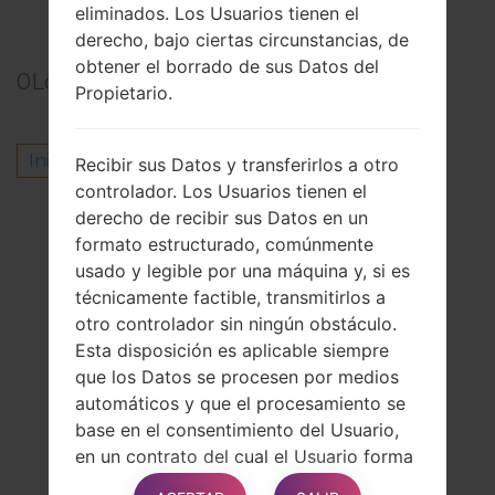
menú en LG G5 H850?
eliminados. Los Usuarios tienen el
derecho, bajo ciertas circunstancias, de
obtener el borrado de sus Datos del
0
Los comentarios
Propietario.
Inicie la sesión
para dejar su comentario.
Recibir sus Datos y transferirlos a otro
controlador. Los Usuarios tienen el
Otros modelos de esta serie
derecho de recibir sus Datos en un
formato estructurado, comúnmente
LG G3AS985
usado y legible por una máquina y, si es
LG G3D850P
técnicamente factible, transmitirlos a
LG G3D850TR
otro controlador sin ningún obstáculo.
LG G3D851TN
Esta disposición es aplicable siempre
LG G3D851WH
que los Datos se procesen por medios
LG G3D852
automáticos y que el procesamiento se
LG G3D852G
base en el consentimiento del Usuario,
LG G3D855
en un contrato del cual el Usuario forma
LG G3D855AR
parte o en obligaciones
LG G3D855K