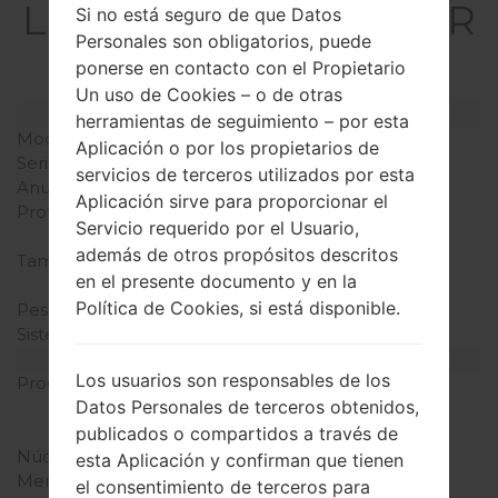
LGD850PR(LGD850PR
Si no está seguro de que Datos
Personales son obligatorios, puede
) akaLG G3
ponerse en contacto con el Propietario
Un uso de Cookies – o de otras
Modelo y sus características
herramientas de seguimiento – por esta
Modelo
LGD850PR
Aplicación o por los propietarios de
Serie
LG G3
servicios de terceros utilizados por esta
Anunciado
Junio, 2014
Aplicación sirve para proporcionar el
Profundidad
8.9 milímetros (0.35
Servicio requerido por el Usuario,
pulgadas)
además de otros propósitos descritos
Tamaño (dimensiones)
74.6 x 146.3 milímetros
en el presente documento y en la
(2.94 x5.76 pulgadas)
Política de Cookies, si está disponible.
Peso
149 gramos(5.22 onzas)
Sistema de operación
Android 4.4.2 KitKat
Hardware
Los usuarios son responsables de los
Procesador
2500Mhz Qualcomm
Datos Personales de terceros obtenidos,
Snapdragon
801MSM8975AC
publicados o compartidos a través de
Núcleos de UCP
cuatro núcleos
esta Aplicación y confirman que tienen
Memoria RAM
3GB
el consentimiento de terceros para