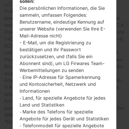
sollen:
LG X Power 3
Die persönlichen Informationen, die Sie
In der Regel, die Geräte der LG X Power 3- Serie
sammeln, umfassen Folgendes:
sind ähnlich im Aussehen und haben gemeinsame
Benutzername, eindeutige Kennung auf
technische Eigenschaften. Die Modellreihe der LG X
unserer Website (verwenden Sie Ihre E-
Power 3- Serie arbeitet auf der Basis des Quad-Core
Mail-Adresse nicht)
1.4Ghz Adreno 308 Qualcomm Snapdragon 425 mit
- E-Mail, um die Registrierung zu
2GB RAM hat. Interner Speicher 32GB und
bestätigen und Ihr Passwort
unterstützt microSD, zu 1 TB. Die Geräte der LG X
zurückzusetzen, und (falls Sie ein
Power 3- Seie haben 3.5mm jack und unterstützen
Abonnent sind), um LG Firwares Team-
Bluetooth Version 5.0, A2DP, LE, aptX HD, auch gibt
Werbemitteilungen zu senden
es die Technologie GPS A-GPS, GLONASS. USB-
Eine IP-Adresse für Spamerkennung
-
Anschluss unterstützt microUSB 2.0, und auch Wi-
und Kontosicherheit, Netzwerk und
Fi 802.11 b/g/n, Wi-Fi Direct, hotspot. In dieser Serie
Informationen
wird das Display 5.5 zoll (~69.2% Bildschirm zu
Land, für spezielle Angebote für jedes
-
Körper Verhältnis) mit der Auflösung 720 x 1280
Land und Statistiken
pixel (~267 Dichte der Pixel pro Zoll) verwendet, der
Marke des Telefons für spezielle
-
Bildschirmtyp IPS LCD kapazitiver Touchscreen.
Angebote für jedes Gerät und Statistiken
*Einige Daten können variieren.
Telefonmodell für spezielle Angebote
-