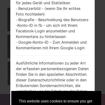
für jedes Gerät und Statistiken
Benutzerbild - (wenn Sie Ihr echtes
-
Foto hochladen)
X510EW
Biografie - Beschreibung des Benutzers
-
Konto-ID in fb - um sich mit Ihrem
-
Facebook-Login anzumelden und
Kommentare zu hinterlassen
Google-Konto-ID - Zum Anmelden und
-
X510WM
Kommentieren mit Ihrem Google-Login
Ausführliche Informationen zu jeder Art
der erfassten personenbezogenen Daten
X510ZW
finden Sie in den speziellen Abschnitten
dieser Datenschutzrichtlinie oder in den
Erläuternden Sondernachrichten, die
unmittelbar vor der Erhebung der Daten
angezeigt werden.
FÜR BLOGGER
NACHRICHTEN
VERGLEICHE
This website uses cookies to ensure you get
KONTAKTE
VERTRAULICHKEIT