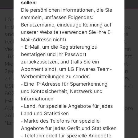
sollen:
Die persönlichen Informationen, die Sie
sammeln, umfassen Folgendes:
LG Viewty Smart
Benutzername, eindeutige Kennung auf
In der Regel, die Geräte der LG Viewty Smart- Serie
unserer Website (verwenden Sie Ihre E-
sind ähnlich im Aussehen und haben gemeinsame
Mail-Adresse nicht)
technische Eigenschaften. Die Modellreihe der LG
- E-Mail, um die Registrierung zu
Viewty Smart- Serie arbeitet auf der Basis des - - mit
bestätigen und Ihr Passwort
- RAM hat. Interner Speicher 1.5GB und unterstützt
zurückzusetzen, und (falls Sie ein
MicroSD zu 32GB. Die Geräte der LG Viewty Smart-
Abonnent sind), um LG Firwares Team-
Seie haben - und unterstützen Bluetooth Version
Werbemitteilungen zu senden
2.1, A2DP, auch gibt es die Technologie GPS A-GPS.
Eine IP-Adresse für Spamerkennung
-
USB-Anschluss unterstützt USB 2.0, und auch Wi-Fi
und Kontosicherheit, Netzwerk und
802.11b/g. In dieser Serie wird das Display 3.0 in
Informationen
(~41.9% Bildschirm zu Körper Verhältnis) mit der
Land, für spezielle Angebote für jedes
-
Auflösung 480 x 800 Pixel (~311 Dichte der Pixel pro
Land und Statistiken
Zoll) verwendet, der Bildschirmtyp TFT.
Marke des Telefons für spezielle
-
*Einige Daten können variieren.
Angebote für jedes Gerät und Statistiken
Telefonmodell für spezielle Angebote
-