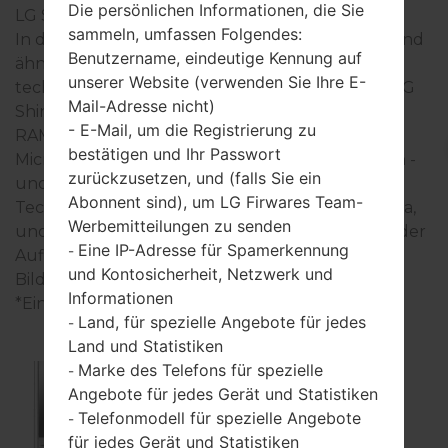
Die persönlichen Informationen, die Sie
LG Shine TV
sammeln, umfassen Folgendes:
In der Regel, die Geräte der LG Shine TV- Serie sind
Benutzername, eindeutige Kennung auf
ähnlich im Aussehen und haben gemeinsame
unserer Website (verwenden Sie Ihre E-
technische Eigenschaften. Die Modellreihe der LG
Mail-Adresse nicht)
Shine TV- Serie arbeitet auf der Basis des - - mit -
- E-Mail, um die Registrierung zu
RAM hat. Interner Speicher - und unterstützt
bestätigen und Ihr Passwort
MicroSD. Die Geräte der LG Shine TV- Seie haben -
zurückzusetzen, und (falls Sie ein
und unterstützen Bluetooth -, auch gibt es die
Abonnent sind), um LG Firwares Team-
Technologie GPS -. USB-Anschluss unterstützt Ja,
Werbemitteilungen zu senden
und auch -. In dieser Serie wird das Display - mit der
Eine IP-Adresse für Spamerkennung
-
Auflösung 240 x 320 Pixel verwendet, der
und Kontosicherheit, Netzwerk und
Bildschirmtyp TFT.
Informationen
*Einige Daten können variieren.
Land, für spezielle Angebote für jedes
-
Land und Statistiken
Marke des Telefons für spezielle
-
Angebote für jedes Gerät und Statistiken
SB630
Telefonmodell für spezielle Angebote
-
für jedes Gerät und Statistiken