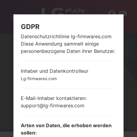
Navigation
DE
aktivieren
GDPR
Datenschutzrichtlinie lg-firmwares.com
Diese Anwendung sammelt einige
personenbezogene Daten ihrer Benutzer.
Inhaber und Datenkontrolleur
Lg-firmwares.com
SERIELG SHINE TV
E-Mail-Inhaber kontaktieren:
support@lg-firmwares.com
Startseite
→
Serie
→
LG Shine TV
Arten von Daten, die erhoben werden
sollen: