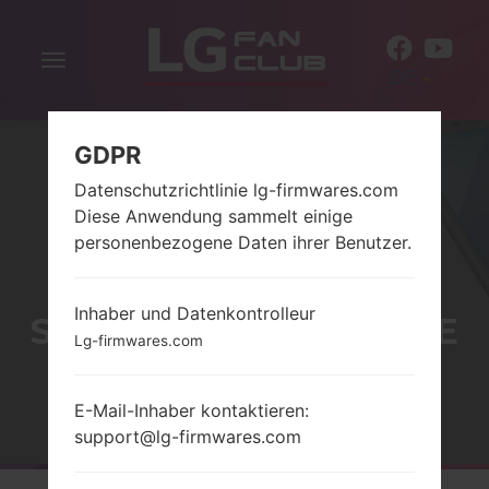
Navigation
DE
aktivieren
GDPR
Datenschutzrichtlinie lg-firmwares.com
Diese Anwendung sammelt einige
personenbezogene Daten ihrer Benutzer.
Inhaber und Datenkontrolleur
SERIELG OPTIMUS ONE
Lg-firmwares.com
E-Mail-Inhaber kontaktieren:
Startseite
→
Serie
→
LG Optimus One
support@lg-firmwares.com