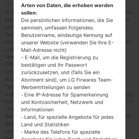
LG Optimus One
Arten von Daten, die erhoben werden
In der Regel, die Geräte der LG Optimus One- Serie
sollen:
sind ähnlich im Aussehen und haben gemeinsame
Die persönlichen Informationen, die Sie
technische Eigenschaften. Die Modellreihe der LG
sammeln, umfassen Folgendes:
Optimus One- Serie arbeitet auf der Basis des
Benutzername, eindeutige Kennung auf
Single-Core 600 MHz ARM 11, Qualcomm MSM7227
unserer Website (verwenden Sie Ihre E-
Snapdragon S1 mit 512MB RAM hat. Interner
Mail-Adresse nicht)
Speicher 170MB und unterstützt microSD, zu 32
- E-Mail, um die Registrierung zu
GB (dedizierter Slot). Die Geräte der LG Optimus
bestätigen und Ihr Passwort
One- Seie haben 3.5mm jack und unterstützen
zurückzusetzen, und (falls Sie ein
Bluetooth Version 2.1, A2DP, auch gibt es die
Abonnent sind), um LG Firwares Team-
Technologie GPS A-GPS. USB-Anschluss
Werbemitteilungen zu senden
unterstützt microUSB 2.0, und auch Wi-Fi802.11b/g,
Eine IP-Adresse für Spamerkennung
-
hotspot. In dieser Serie wird das Display 3.2 zoll, 30.5
und Kontosicherheit, Netzwerk und
cm2 (~45.5% Bildschirm zu Körper Verhältnis) mit
Informationen
der Auflösung 320 x 480 pixel, 3:2 Seitenverhältnis
Land, für spezielle Angebote für jedes
-
des Bildschirms (~180 Dichte der Pixel pro Zoll)
Land und Statistiken
verwendet, der Bildschirmtyp TFT kapazitiver
Marke des Telefons für spezielle
-
Touchscreen.