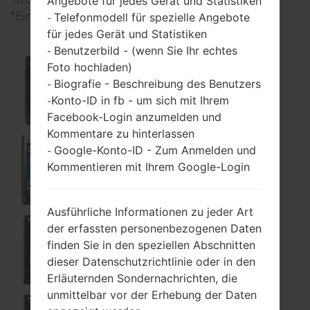
Angebote für jedes Gerät und Statistiken
*Einige Daten können variieren.
Telefonmodell für spezielle Angebote
-
für jedes Gerät und Statistiken
Benutzerbild - (wenn Sie Ihr echtes
-
Foto hochladen)
Biografie - Beschreibung des Benutzers
-
KU3700
Konto-ID in fb - um sich mit Ihrem
-
Facebook-Login anzumelden und
Kommentare zu hinterlassen
Google-Konto-ID - Zum Anmelden und
-
Kommentieren mit Ihrem Google-Login
LU3700
Ausführliche Informationen zu jeder Art
der erfassten personenbezogenen Daten
finden Sie in den speziellen Abschnitten
P500
dieser Datenschutzrichtlinie oder in den
Erläuternden Sondernachrichten, die
unmittelbar vor der Erhebung der Daten